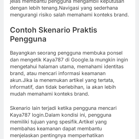
jelas membantu pengguna mengambil keputusan
dengan lebih tenang.Navigasi yang sederhana
mengurangi risiko salah memahami konteks brand.
Contoh Skenario Praktis
Pengguna
Bayangkan seorang pengguna membuka ponsel
dan mengetik Kaya787 di Google.Ia mungkin ingin
mengetahui halaman utama, memahami identitas
brand, atau mencari informasi keamanan
akun.Jika ia menemukan artikel yang tertata,
informatif, dan tidak berlebihan, ia akan lebih
mudah memahami konteks brand.
Skenario lain terjadi ketika pengguna mencari
Kaya787 login.Dalam kondisi ini, pengguna
memiliki tujuan yang spesifik.Artikel yang
membahas keamanan dapat membantu
menjelaskan pentingnya memperhatikan