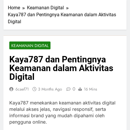
Home
Keamanan Digital
Kaya787 dan Pentingnya Keamanan dalam Aktivitas
Digital
KEAMANAN DIGITAL
Kaya787 dan Pentingnya
Keamanan dalam Aktivitas
Digital
0
6caef71
3 Months Ago
16 Mins
Kaya787 menekankan keamanan aktivitas digital
melalui akses jelas, navigasi responsif, serta
informasi brand yang mudah dipahami oleh
pengguna online.