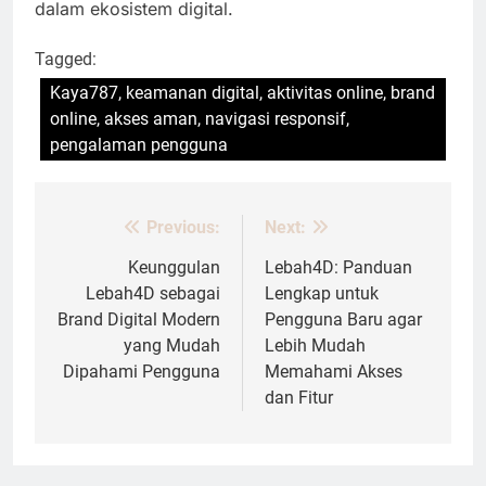
dalam ekosistem digital.
Tagged:
Kaya787, keamanan digital, aktivitas online, brand
online, akses aman, navigasi responsif,
pengalaman pengguna
Previous:
Next:
Post
navigation
Keunggulan
Lebah4D: Panduan
Lebah4D sebagai
Lengkap untuk
Brand Digital Modern
Pengguna Baru agar
yang Mudah
Lebih Mudah
Dipahami Pengguna
Memahami Akses
dan Fitur