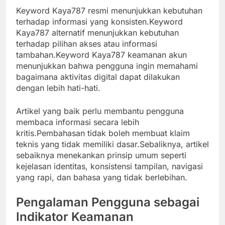
Keyword Kaya787 resmi menunjukkan kebutuhan
terhadap informasi yang konsisten.Keyword
Kaya787 alternatif menunjukkan kebutuhan
terhadap pilihan akses atau informasi
tambahan.Keyword Kaya787 keamanan akun
menunjukkan bahwa pengguna ingin memahami
bagaimana aktivitas digital dapat dilakukan
dengan lebih hati-hati.
Artikel yang baik perlu membantu pengguna
membaca informasi secara lebih
kritis.Pembahasan tidak boleh membuat klaim
teknis yang tidak memiliki dasar.Sebaliknya, artikel
sebaiknya menekankan prinsip umum seperti
kejelasan identitas, konsistensi tampilan, navigasi
yang rapi, dan bahasa yang tidak berlebihan.
Pengalaman Pengguna sebagai
Indikator Keamanan