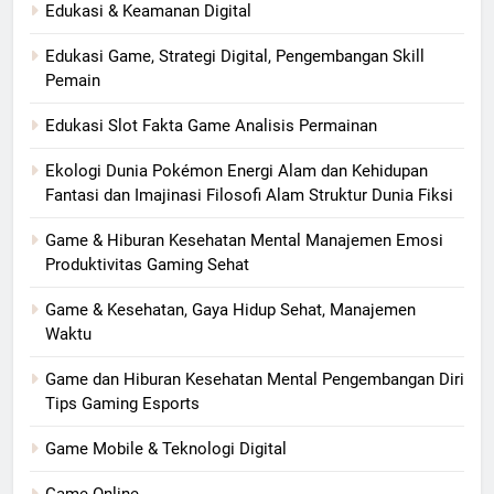
Edukasi & Keamanan Digital
Edukasi Game, Strategi Digital, Pengembangan Skill
Pemain
Edukasi Slot Fakta Game Analisis Permainan
Ekologi Dunia Pokémon Energi Alam dan Kehidupan
Fantasi dan Imajinasi Filosofi Alam Struktur Dunia Fiksi
Game & Hiburan Kesehatan Mental Manajemen Emosi
Produktivitas Gaming Sehat
Game & Kesehatan, Gaya Hidup Sehat, Manajemen
Waktu
Game dan Hiburan Kesehatan Mental Pengembangan Diri
Tips Gaming Esports
Game Mobile & Teknologi Digital
Game Online