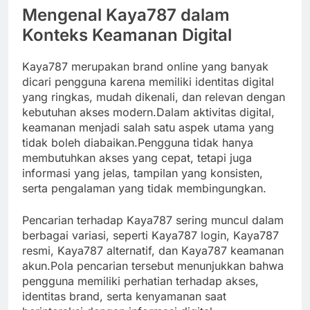
Mengenal Kaya787 dalam
Konteks Keamanan Digital
Kaya787 merupakan brand online yang banyak
dicari pengguna karena memiliki identitas digital
yang ringkas, mudah dikenali, dan relevan dengan
kebutuhan akses modern.Dalam aktivitas digital,
keamanan menjadi salah satu aspek utama yang
tidak boleh diabaikan.Pengguna tidak hanya
membutuhkan akses yang cepat, tetapi juga
informasi yang jelas, tampilan yang konsisten,
serta pengalaman yang tidak membingungkan.
Pencarian terhadap Kaya787 sering muncul dalam
berbagai variasi, seperti Kaya787 login, Kaya787
resmi, Kaya787 alternatif, dan Kaya787 keamanan
akun.Pola pencarian tersebut menunjukkan bahwa
pengguna memiliki perhatian terhadap akses,
identitas brand, serta kenyamanan saat