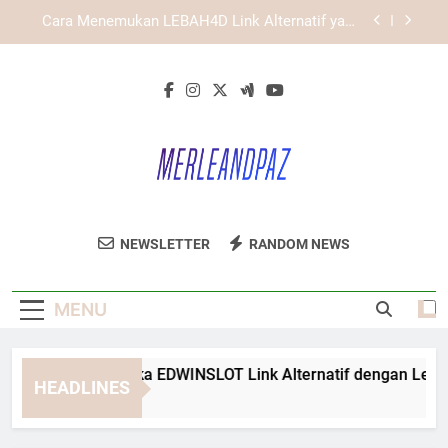
Skip
KAYA787 Alternatif sebagai Opsi Akses dengan
to
Sistem yang Responsif
content
KAYA787 Alternatif sebagai Jalur Akses yang
Mudah Dipahami Pengguna
Panduan Membuka EDWINSLOT Link Alternatif
dengan Lebih Praktis
Cara Menemukan LEBAH4D Link Alternatif yang
Mudah Diakses
KAYA787 Alternatif sebagai Opsi Akses dengan
Sistem yang Responsif
Merle And Paz
Dapatkan Perhiasan Mewah Dan Aksesori
KAYA787 Alternatif sebagai Jalur Akses yang
NEWSLETTER
RANDOM NEWS
Mudah Dipahami Pengguna
Berkualitas Di Merle And Paz Untuk
Melengkapi Gaya Anda.
MENU
nduan Membuka EDWINSLOT Link Alternatif dengan Lebih Pra
HEADLINES
Weeks Ago