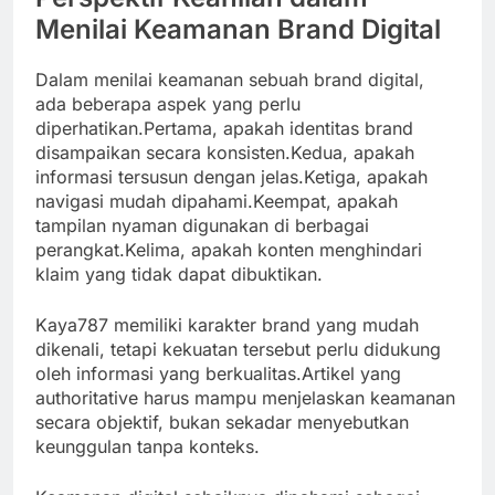
Menilai Keamanan Brand Digital
Dalam menilai keamanan sebuah brand digital,
ada beberapa aspek yang perlu
diperhatikan.Pertama, apakah identitas brand
disampaikan secara konsisten.Kedua, apakah
informasi tersusun dengan jelas.Ketiga, apakah
navigasi mudah dipahami.Keempat, apakah
tampilan nyaman digunakan di berbagai
perangkat.Kelima, apakah konten menghindari
klaim yang tidak dapat dibuktikan.
Kaya787 memiliki karakter brand yang mudah
dikenali, tetapi kekuatan tersebut perlu didukung
oleh informasi yang berkualitas.Artikel yang
authoritative harus mampu menjelaskan keamanan
secara objektif, bukan sekadar menyebutkan
keunggulan tanpa konteks.