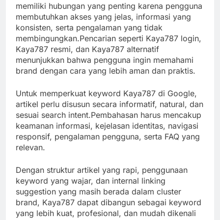
memiliki hubungan yang penting karena pengguna
membutuhkan akses yang jelas, informasi yang
konsisten, serta pengalaman yang tidak
membingungkan.Pencarian seperti Kaya787 login,
Kaya787 resmi, dan Kaya787 alternatif
menunjukkan bahwa pengguna ingin memahami
brand dengan cara yang lebih aman dan praktis.
Untuk memperkuat keyword Kaya787 di Google,
artikel perlu disusun secara informatif, natural, dan
sesuai search intent.Pembahasan harus mencakup
keamanan informasi, kejelasan identitas, navigasi
responsif, pengalaman pengguna, serta FAQ yang
relevan.
Dengan struktur artikel yang rapi, penggunaan
keyword yang wajar, dan internal linking
suggestion yang masih berada dalam cluster
brand, Kaya787 dapat dibangun sebagai keyword
yang lebih kuat, profesional, dan mudah dikenali