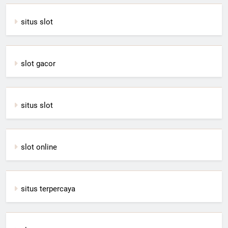
situs slot
slot gacor
situs slot
slot online
situs terpercaya