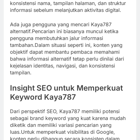
konsistensi nama, tampilan halaman, dan struktur
informasi sebelum melanjutkan aktivitas digital.
Ada juga pengguna yang mencari Kaya787
alternatif.Pencarian ini biasanya muncul ketika
pengguna membutuhkan jalur informasi
tambahan.Dalam situasi seperti ini, konten yang
objektif dapat membantu pembaca memahami
bahwa informasi alternatif tetap perlu dinilai dari
kejelasan identitas, navigasi, dan konsistensi
tampilan.
Insight SEO untuk Memperkuat
Keyword Kaya787
Dari perspektif SEO, Kaya787 memiliki potensi
sebagai brand keyword yang kuat karena mudah
diketik dan memiliki variasi pencarian yang
luas.Untuk memperkuat visibilitas di Google,
konten perlu dibangun secara konsisten dalam