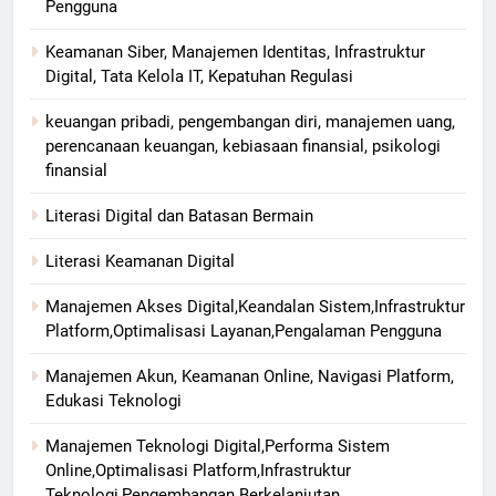
Pengguna
Keamanan Siber, Manajemen Identitas, Infrastruktur
Digital, Tata Kelola IT, Kepatuhan Regulasi
keuangan pribadi, pengembangan diri, manajemen uang,
perencanaan keuangan, kebiasaan finansial, psikologi
finansial
Literasi Digital dan Batasan Bermain
Literasi Keamanan Digital
Manajemen Akses Digital,Keandalan Sistem,Infrastruktur
Platform,Optimalisasi Layanan,Pengalaman Pengguna
Manajemen Akun, Keamanan Online, Navigasi Platform,
Edukasi Teknologi
Manajemen Teknologi Digital,Performa Sistem
Online,Optimalisasi Platform,Infrastruktur
Teknologi,Pengembangan Berkelanjutan