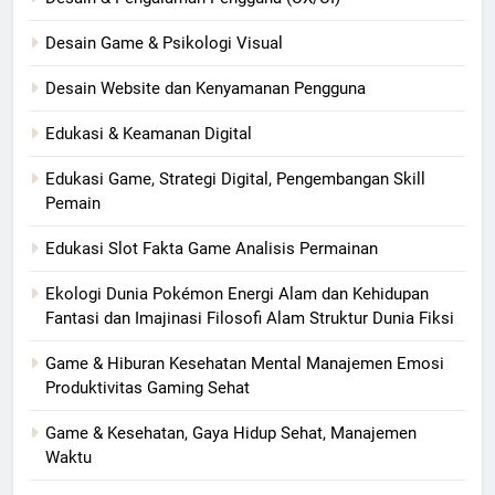
Desain Game & Psikologi Visual
Desain Website dan Kenyamanan Pengguna
Edukasi & Keamanan Digital
Edukasi Game, Strategi Digital, Pengembangan Skill
Pemain
Edukasi Slot Fakta Game Analisis Permainan
Ekologi Dunia Pokémon Energi Alam dan Kehidupan
Fantasi dan Imajinasi Filosofi Alam Struktur Dunia Fiksi
Game & Hiburan Kesehatan Mental Manajemen Emosi
Produktivitas Gaming Sehat
Game & Kesehatan, Gaya Hidup Sehat, Manajemen
Waktu