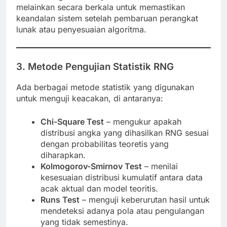
melainkan secara berkala untuk memastikan
keandalan sistem setelah pembaruan perangkat
lunak atau penyesuaian algoritma.
3. Metode Pengujian Statistik RNG
Ada berbagai metode statistik yang digunakan
untuk menguji keacakan, di antaranya:
Chi-Square Test
– mengukur apakah
distribusi angka yang dihasilkan RNG sesuai
dengan probabilitas teoretis yang
diharapkan.
Kolmogorov-Smirnov Test
– menilai
kesesuaian distribusi kumulatif antara data
acak aktual dan model teoritis.
Runs Test
– menguji keberurutan hasil untuk
mendeteksi adanya pola atau pengulangan
yang tidak semestinya.