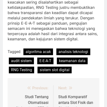
keacakan sering disalahartikan sebagai
ketidakpastian, RNG Testing justru membuktikan
bahwa transparansi dan keadilan dapat dicapai
melalui pendekatan ilmiah yang terukur. Dengan
prinsip E-E-A-T sebagai panduan, pengujian
semacam ini menegaskan bahwa teknologi yang
terpercaya adalah hasil dari integrasi antara sains,
keamanan, dan kejujuran sistem digital.
Tagged:
algoritma acak
analisis teknologi
audit sistem
E-E-A-T
keamanan data
RNG Testing
sistem slot digital
Previous:
Next:
Post
navigation
Studi Tentang
Studi Komparatif
Otomatisasi
antara Slot Fisik dan