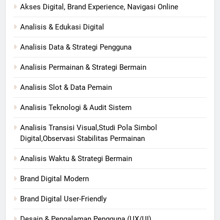
Akses Digital, Brand Experience, Navigasi Online
Analisis & Edukasi Digital
Analisis Data & Strategi Pengguna
Analisis Permainan & Strategi Bermain
Analisis Slot & Data Pemain
Analisis Teknologi & Audit Sistem
Analisis Transisi Visual,Studi Pola Simbol
Digital,Observasi Stabilitas Permainan
Analisis Waktu & Strategi Bermain
Brand Digital Modern
Brand Digital User-Friendly
Desain & Pengalaman Pengguna (UX/UI)