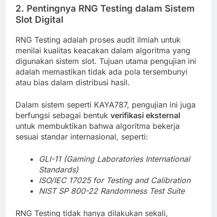
2. Pentingnya RNG Testing dalam Sistem
Slot Digital
RNG Testing adalah proses audit ilmiah untuk
menilai kualitas keacakan dalam algoritma yang
digunakan sistem slot. Tujuan utama pengujian ini
adalah memastikan tidak ada pola tersembunyi
atau bias dalam distribusi hasil.
Dalam sistem seperti KAYA787, pengujian ini juga
berfungsi sebagai bentuk
verifikasi eksternal
untuk membuktikan bahwa algoritma bekerja
sesuai standar internasional, seperti:
GLI-11 (Gaming Laboratories International
Standards)
ISO/IEC 17025 for Testing and Calibration
NIST SP 800-22 Randomness Test Suite
RNG Testing tidak hanya dilakukan sekali,