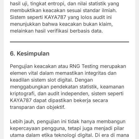
hasil uji, tingkat entropi, dan nilai statistik yang
membuktikan keacakan sesuai standar ilmiah.
Sistem seperti KAYA787 yang lolos audit ini
menunjukkan bahwa keacakan bukan klaim,
melainkan hasil verifikasi berbasis data.
6. Kesimpulan
Pengujian keacakan atau RNG Testing merupakan
elemen vital dalam memastikan integritas dan
keadilan sistem slot digital. Dengan
menggabungkan pendekatan statistik, keamanan
kriptografi, dan audit independen, sistem seperti
KAYA787 dapat dipastikan bekerja secara
transparan dan objektif.
Lebih jauh, pengujian ini tidak hanya membangun
kepercayaan pengguna, tetapi juga menjadi pilar
utama dalam etika teknologi digital. Di era di mana