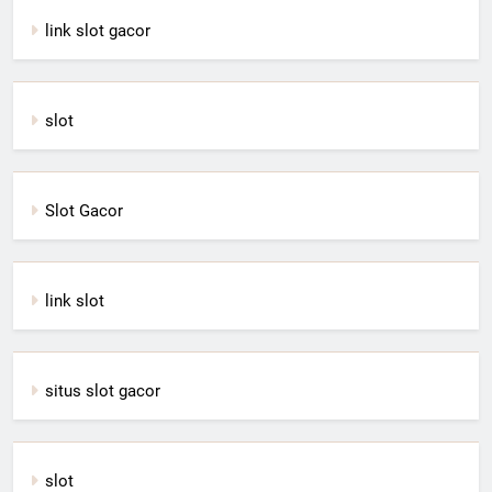
link slot gacor
slot
Slot Gacor
link slot
situs slot gacor
slot