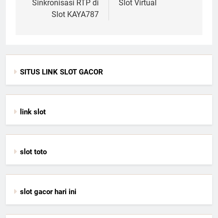
Sinkronisasi RTP di
Slot Virtual
Slot KAYA787
SITUS LINK SLOT GACOR
link slot
slot toto
slot gacor hari ini