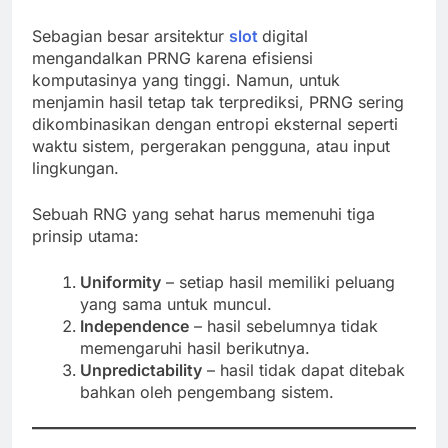
Sebagian besar arsitektur
slot
digital
mengandalkan PRNG karena efisiensi
komputasinya yang tinggi. Namun, untuk
menjamin hasil tetap tak terprediksi, PRNG sering
dikombinasikan dengan entropi eksternal seperti
waktu sistem, pergerakan pengguna, atau input
lingkungan.
Sebuah RNG yang sehat harus memenuhi tiga
prinsip utama:
Uniformity
– setiap hasil memiliki peluang
yang sama untuk muncul.
Independence
– hasil sebelumnya tidak
memengaruhi hasil berikutnya.
Unpredictability
– hasil tidak dapat ditebak
bahkan oleh pengembang sistem.