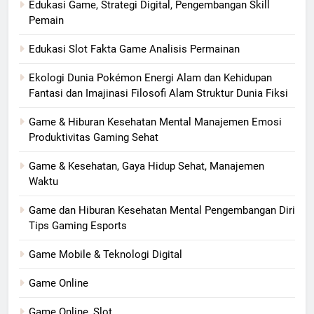
Edukasi Game, Strategi Digital, Pengembangan Skill
Pemain
Edukasi Slot Fakta Game Analisis Permainan
Ekologi Dunia Pokémon Energi Alam dan Kehidupan
Fantasi dan Imajinasi Filosofi Alam Struktur Dunia Fiksi
Game & Hiburan Kesehatan Mental Manajemen Emosi
Produktivitas Gaming Sehat
Game & Kesehatan, Gaya Hidup Sehat, Manajemen
Waktu
Game dan Hiburan Kesehatan Mental Pengembangan Diri
Tips Gaming Esports
Game Mobile & Teknologi Digital
Game Online
Game Online, Slot