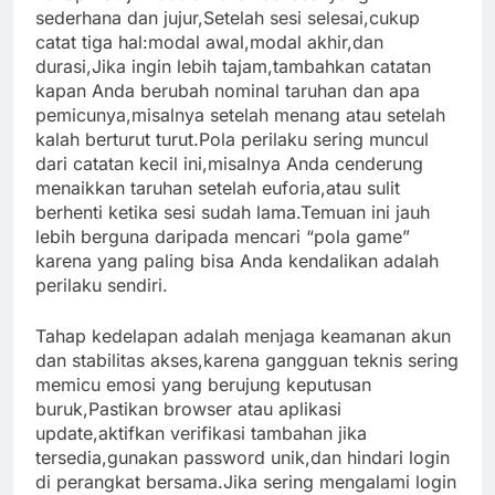
sederhana dan jujur,Setelah sesi selesai,cukup
catat tiga hal:modal awal,modal akhir,dan
durasi,Jika ingin lebih tajam,tambahkan catatan
kapan Anda berubah nominal taruhan dan apa
pemicunya,misalnya setelah menang atau setelah
kalah berturut turut.Pola perilaku sering muncul
dari catatan kecil ini,misalnya Anda cenderung
menaikkan taruhan setelah euforia,atau sulit
berhenti ketika sesi sudah lama.Temuan ini jauh
lebih berguna daripada mencari “pola game”
karena yang paling bisa Anda kendalikan adalah
perilaku sendiri.
Tahap kedelapan adalah menjaga keamanan akun
dan stabilitas akses,karena gangguan teknis sering
memicu emosi yang berujung keputusan
buruk,Pastikan browser atau aplikasi
update,aktifkan verifikasi tambahan jika
tersedia,gunakan password unik,dan hindari login
di perangkat bersama.Jika sering mengalami login