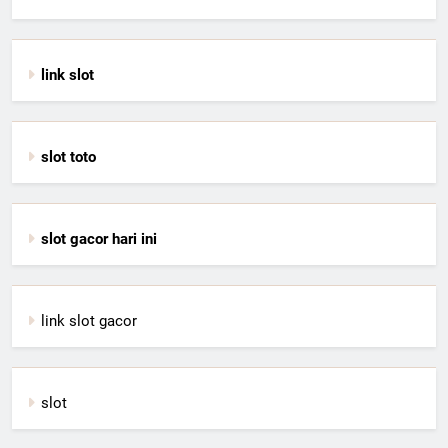
link slot
slot toto
slot gacor hari ini
link slot gacor
slot