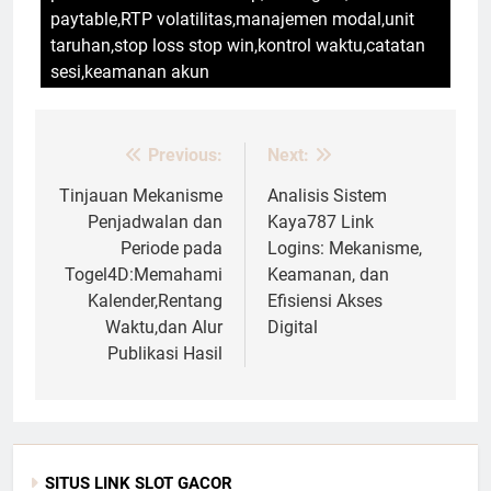
paytable,RTP volatilitas,manajemen modal,unit
taruhan,stop loss stop win,kontrol waktu,catatan
sesi,keamanan akun
Previous:
Next:
Post
navigation
Tinjauan Mekanisme
Analisis Sistem
Penjadwalan dan
Kaya787 Link
Periode pada
Logins: Mekanisme,
Togel4D:Memahami
Keamanan, dan
Kalender,Rentang
Efisiensi Akses
Waktu,dan Alur
Digital
Publikasi Hasil
SITUS LINK SLOT GACOR