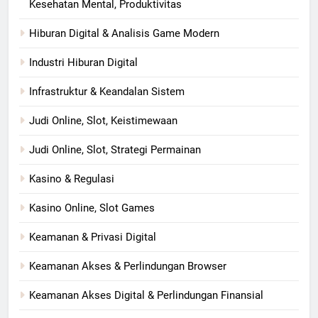
Kesehatan Mental, Produktivitas
Hiburan Digital & Analisis Game Modern
Industri Hiburan Digital
Infrastruktur & Keandalan Sistem
Judi Online, Slot, Keistimewaan
Judi Online, Slot, Strategi Permainan
Kasino & Regulasi
Kasino Online, Slot Games
Keamanan & Privasi Digital
Keamanan Akses & Perlindungan Browser
Keamanan Akses Digital & Perlindungan Finansial