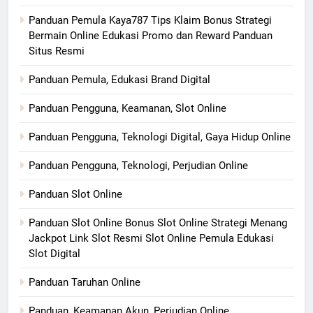
Panduan Pemula Kaya787 Tips Klaim Bonus Strategi
Bermain Online Edukasi Promo dan Reward Panduan
Situs Resmi
Panduan Pemula, Edukasi Brand Digital
Panduan Pengguna, Keamanan, Slot Online
Panduan Pengguna, Teknologi Digital, Gaya Hidup Online
Panduan Pengguna, Teknologi, Perjudian Online
Panduan Slot Online
Panduan Slot Online Bonus Slot Online Strategi Menang
Jackpot Link Slot Resmi Slot Online Pemula Edukasi
Slot Digital
Panduan Taruhan Online
Panduan, Keamanan Akun, Perjudian Online