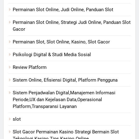
Permainan Slot Online, Judi Online, Panduan Slot
Permainan Slot Online, Strategi Judi Online, Panduan Slot
Gacor
Permainan Slot, Slot Online, Kasino, Slot Gacor
Psikologi Digital & Studi Media Sosial
Review Platform
Sistem Online, Efisiensi Digital, Platform Pengguna
Sistem Penjadwalan Digital,Manajemen Informasi
Periode,UX dan Kejelasan Data,Operasional
Platform,Transparansi Layanan
slot
Slot Gacor Permainan Kasino Strategi Bermain Slot
Teknologi Kasino Tips Kasino Online