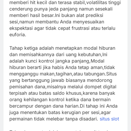
memberi hit kecil dan terasa stabil,volatilitas tinggi
cenderung punya jeda panjang namun sesekali
memberi hasil besar.Ini bukan alat prediksi
sesi,namun membantu Anda menyesuaikan
ekspektasi agar tidak cepat frustrasi atau terlalu
euforia.
Tahap ketiga adalah menetapkan modal hiburan
dan memisahkannya dari uang kebutuhan,Ini
adalah kunci kontrol jangka panjang,Modal
hiburan berarti jika habis Anda tetap aman,tidak
mengganggu makan,tagihan,atau tabungan.Situs
yang bertanggung jawab biasanya mendorong
pemisahan dana,misalnya melalui dompet digital
terpisah atau batas saldo khusus,karena banyak
orang kehilangan kontrol ketika dana bermain
bercampur dengan dana harian.Di tahap ini Anda
juga menentukan batas kerugian per sesi,agar
permainan tidak melebar tanpa disadari.
situs slot