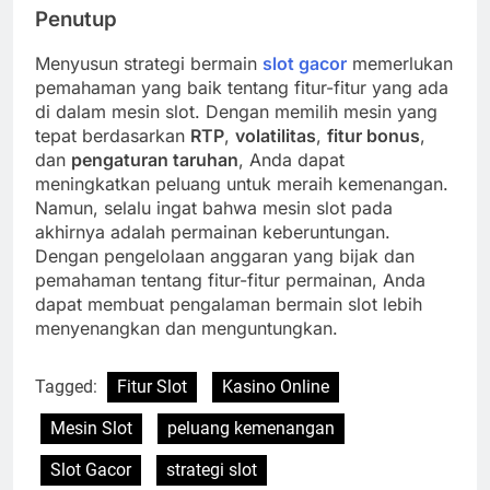
Penutup
Menyusun strategi bermain
slot gacor
memerlukan
pemahaman yang baik tentang fitur-fitur yang ada
di dalam mesin slot. Dengan memilih mesin yang
tepat berdasarkan
RTP
,
volatilitas
,
fitur bonus
,
dan
pengaturan taruhan
, Anda dapat
meningkatkan peluang untuk meraih kemenangan.
Namun, selalu ingat bahwa mesin slot pada
akhirnya adalah permainan keberuntungan.
Dengan pengelolaan anggaran yang bijak dan
pemahaman tentang fitur-fitur permainan, Anda
dapat membuat pengalaman bermain slot lebih
menyenangkan dan menguntungkan.
Tagged:
Fitur Slot
Kasino Online
Mesin Slot
peluang kemenangan
Slot Gacor
strategi slot