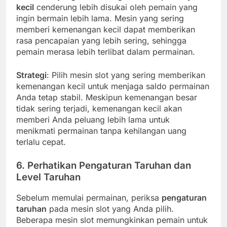
kecil
cenderung lebih disukai oleh pemain yang
ingin bermain lebih lama. Mesin yang sering
memberi kemenangan kecil dapat memberikan
rasa pencapaian yang lebih sering, sehingga
pemain merasa lebih terlibat dalam permainan.
Strategi
: Pilih mesin slot yang sering memberikan
kemenangan kecil untuk menjaga saldo permainan
Anda tetap stabil. Meskipun kemenangan besar
tidak sering terjadi, kemenangan kecil akan
memberi Anda peluang lebih lama untuk
menikmati permainan tanpa kehilangan uang
terlalu cepat.
6.
Perhatikan Pengaturan Taruhan dan
Level Taruhan
Sebelum memulai permainan, periksa
pengaturan
taruhan
pada mesin slot yang Anda pilih.
Beberapa mesin slot memungkinkan pemain untuk