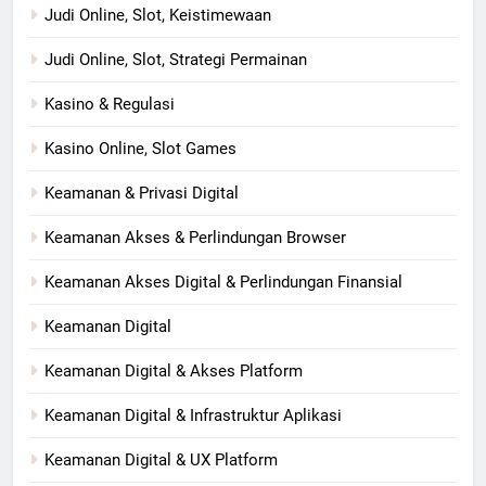
Judi Online, Slot, Keistimewaan
Judi Online, Slot, Strategi Permainan
Kasino & Regulasi
Kasino Online, Slot Games
Keamanan & Privasi Digital
Keamanan Akses & Perlindungan Browser
Keamanan Akses Digital & Perlindungan Finansial
Keamanan Digital
Keamanan Digital & Akses Platform
Keamanan Digital & Infrastruktur Aplikasi
Keamanan Digital & UX Platform