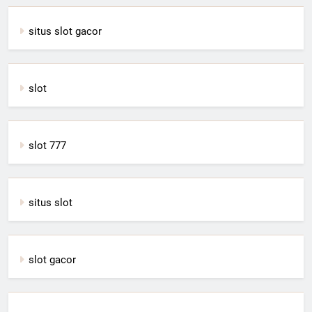
situs slot gacor
slot
slot 777
situs slot
slot gacor