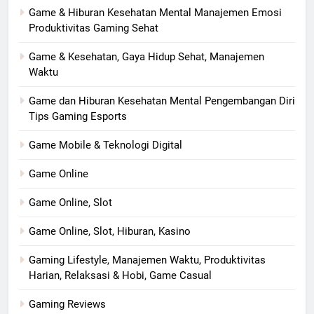
Game & Hiburan Kesehatan Mental Manajemen Emosi
Produktivitas Gaming Sehat
Game & Kesehatan, Gaya Hidup Sehat, Manajemen
Waktu
Game dan Hiburan Kesehatan Mental Pengembangan Diri
Tips Gaming Esports
Game Mobile & Teknologi Digital
Game Online
Game Online, Slot
Game Online, Slot, Hiburan, Kasino
Gaming Lifestyle, Manajemen Waktu, Produktivitas
Harian, Relaksasi & Hobi, Game Casual
Gaming Reviews