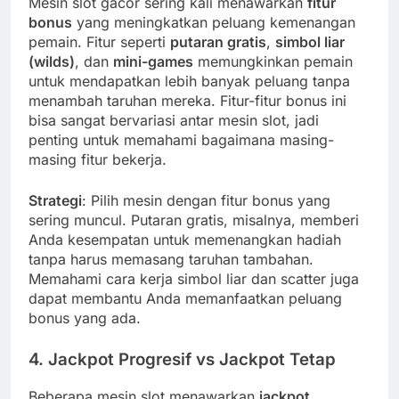
Mesin slot gacor sering kali menawarkan
fitur
bonus
yang meningkatkan peluang kemenangan
pemain. Fitur seperti
putaran gratis
,
simbol liar
(wilds)
, dan
mini-games
memungkinkan pemain
untuk mendapatkan lebih banyak peluang tanpa
menambah taruhan mereka. Fitur-fitur bonus ini
bisa sangat bervariasi antar mesin slot, jadi
penting untuk memahami bagaimana masing-
masing fitur bekerja.
Strategi
: Pilih mesin dengan fitur bonus yang
sering muncul. Putaran gratis, misalnya, memberi
Anda kesempatan untuk memenangkan hadiah
tanpa harus memasang taruhan tambahan.
Memahami cara kerja simbol liar dan scatter juga
dapat membantu Anda memanfaatkan peluang
bonus yang ada.
4.
Jackpot Progresif vs Jackpot Tetap
Beberapa mesin slot menawarkan
jackpot