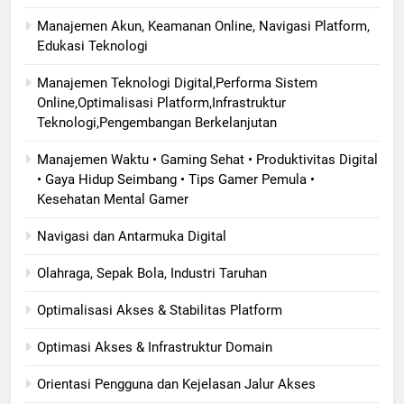
Manajemen Akun, Keamanan Online, Navigasi Platform,
Edukasi Teknologi
Manajemen Teknologi Digital,Performa Sistem
Online,Optimalisasi Platform,Infrastruktur
Teknologi,Pengembangan Berkelanjutan
Manajemen Waktu • Gaming Sehat • Produktivitas Digital
• Gaya Hidup Seimbang • Tips Gamer Pemula •
Kesehatan Mental Gamer
Navigasi dan Antarmuka Digital
Olahraga, Sepak Bola, Industri Taruhan
Optimalisasi Akses & Stabilitas Platform
Optimasi Akses & Infrastruktur Domain
Orientasi Pengguna dan Kejelasan Jalur Akses