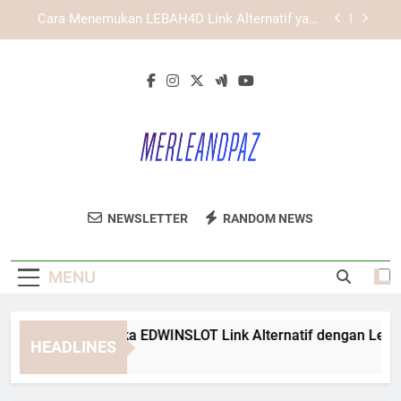
Skip
KAYA787 Alternatif sebagai Opsi Akses dengan
to
Sistem yang Responsif
content
KAYA787 Alternatif sebagai Jalur Akses yang
Mudah Dipahami Pengguna
Panduan Membuka EDWINSLOT Link Alternatif
dengan Lebih Praktis
Cara Menemukan LEBAH4D Link Alternatif yang
Mudah Diakses
KAYA787 Alternatif sebagai Opsi Akses dengan
Sistem yang Responsif
Merle And Paz
Dapatkan Perhiasan Mewah Dan Aksesori
KAYA787 Alternatif sebagai Jalur Akses yang
NEWSLETTER
RANDOM NEWS
Mudah Dipahami Pengguna
Berkualitas Di Merle And Paz Untuk
Melengkapi Gaya Anda.
MENU
nduan Membuka EDWINSLOT Link Alternatif dengan Lebih Pra
HEADLINES
Weeks Ago