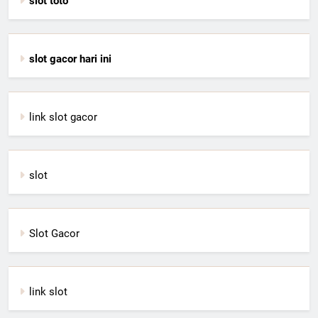
slot toto
slot gacor hari ini
link slot gacor
slot
Slot Gacor
link slot