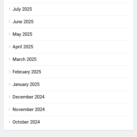
July 2025
June 2025
May 2025
April 2025
March 2025
February 2025
January 2025
December 2024
November 2024
October 2024