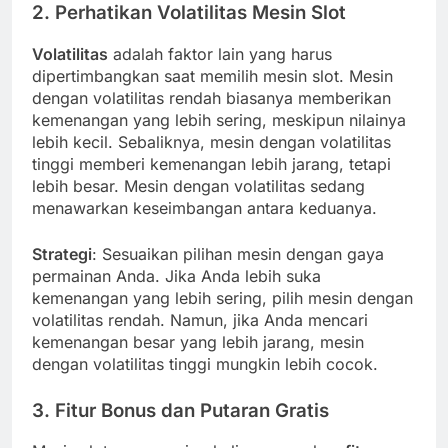
2.
Perhatikan Volatilitas Mesin Slot
Volatilitas
adalah faktor lain yang harus
dipertimbangkan saat memilih mesin slot. Mesin
dengan volatilitas rendah biasanya memberikan
kemenangan yang lebih sering, meskipun nilainya
lebih kecil. Sebaliknya, mesin dengan volatilitas
tinggi memberi kemenangan lebih jarang, tetapi
lebih besar. Mesin dengan volatilitas sedang
menawarkan keseimbangan antara keduanya.
Strategi
: Sesuaikan pilihan mesin dengan gaya
permainan Anda. Jika Anda lebih suka
kemenangan yang lebih sering, pilih mesin dengan
volatilitas rendah. Namun, jika Anda mencari
kemenangan besar yang lebih jarang, mesin
dengan volatilitas tinggi mungkin lebih cocok.
3.
Fitur Bonus dan Putaran Gratis