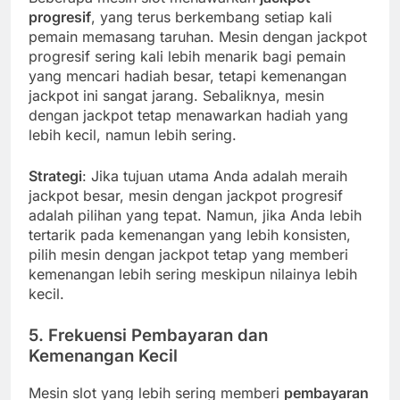
progresif
, yang terus berkembang setiap kali
pemain memasang taruhan. Mesin dengan jackpot
progresif sering kali lebih menarik bagi pemain
yang mencari hadiah besar, tetapi kemenangan
jackpot ini sangat jarang. Sebaliknya, mesin
dengan jackpot tetap menawarkan hadiah yang
lebih kecil, namun lebih sering.
Strategi
: Jika tujuan utama Anda adalah meraih
jackpot besar, mesin dengan jackpot progresif
adalah pilihan yang tepat. Namun, jika Anda lebih
tertarik pada kemenangan yang lebih konsisten,
pilih mesin dengan jackpot tetap yang memberi
kemenangan lebih sering meskipun nilainya lebih
kecil.
5.
Frekuensi Pembayaran dan
Kemenangan Kecil
Mesin slot yang lebih sering memberi
pembayaran