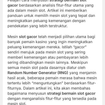
Pelajari cara menyusun
strategi bermain slot
gacor
berdasarkan analisis fitur-fitur utama yang
ada dalam mesin slot. Artikel ini memberikan
panduan untuk memilih mesin slot yang tepat dan
meningkatkan peluang kemenangan dengan
pendekatan yang lebih terstruktur.
Mesin
slot gacor
telah menjadi pilihan utama bagi
banyak pemain kasino yang ingin meningkatkan
peluang kemenangan mereka. Istilah “gacor”
sendiri merujuk pada mesin slot yang sering
memberi kemenangan atau pembayaran lebih
sering dibandingkan mesin lainnya. Meskipun
semua mesin slot pada dasarnya diatur oleh
Random Number Generator (RNG)
yang menjamin
hasil acak, beberapa pemain merasa bahwa mesin
tertentu lebih “menguntungkan” berdasarkan fitur-
fiturnya. Dalam artikel ini, kita akan membahas
bagaimana menyusun
strategi bermain slot gacor
dengan menganalisis fitur-fitur yang tersedia pada
mesin slot.