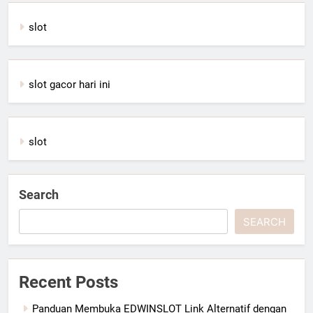
slot
slot gacor hari ini
slot
Search
SEARCH
Recent Posts
Panduan Membuka EDWINSLOT Link Alternatif dengan