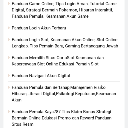
Panduan Game Online, Tips Login Aman, Tutorial Game
Digital, Strategi Bermain Pokemon, Hiburan Interaktif,
Panduan Pemula, Keamanan Akun Game
Panduan Login Akun Terbaru
Panduan Login Slot, Keamanan Akun Online, Slot Online
Lengkap, Tips Pemain Baru, Gaming Bertanggung Jawab
Panduan Memilih Situs CorlaSlot Keamanan dan
Kepercayaan Slot Online Edukasi Pemain Slot
Panduan Navigasi Akun Digital
Panduan Pemula dan Bertahap,Manajemen Risiko
Hiburan,Literasi Digital,Psikologi Keputusan,Keamanan
Akun
Panduan Pemula Kaya787 Tips Klaim Bonus Strategi
Bermain Online Edukasi Promo dan Reward Panduan
Situs Resmi