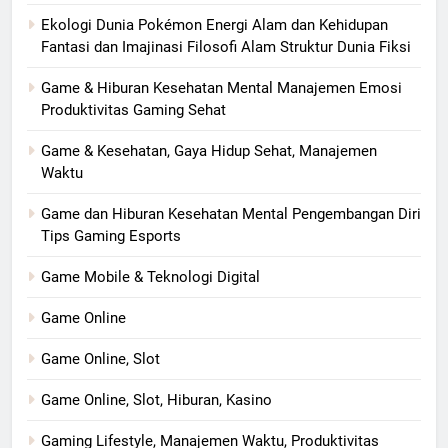
Ekologi Dunia Pokémon Energi Alam dan Kehidupan
Fantasi dan Imajinasi Filosofi Alam Struktur Dunia Fiksi
Game & Hiburan Kesehatan Mental Manajemen Emosi
Produktivitas Gaming Sehat
Game & Kesehatan, Gaya Hidup Sehat, Manajemen
Waktu
Game dan Hiburan Kesehatan Mental Pengembangan Diri
Tips Gaming Esports
Game Mobile & Teknologi Digital
Game Online
Game Online, Slot
Game Online, Slot, Hiburan, Kasino
Gaming Lifestyle, Manajemen Waktu, Produktivitas