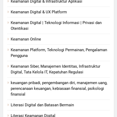
Keamanan Digital & Infrastruktur Aplikasi
Keamanan Digital & UX Platform
Keamanan Digital | Teknologi Informasi | Privasi dan
Otentikasi
Keamanan Online
Keamanan Platform, Teknologi Permainan, Pengalaman
Pengguna
Keamanan Siber, Manajemen Identitas, Infrastruktur
Digital, Tata Kelola IT, Kepatuhan Regulasi
keuangan pribadi, pengembangan diri, manajemen uang,
perencanaan keuangan, kebiasaan finansial, psikologi
finansial
Literasi Digital dan Batasan Bermain
Literasi Keamanan Digital