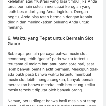
kelelahan atau frustrasi yang bisa timbul jika Anda
terus bermain setelah mencapai kerugian yang
lebih besar dari yang Anda inginkan. Dengan
begitu, Anda bisa tetap bermain dengan kepala
dingin dan meningkatkan peluang Anda untuk
menang.
6. Waktu yang Tepat untuk Bermain Slot
Gacor
Beberapa pemain percaya bahwa mesin slot
cenderung lebih “gacor” pada waktu tertentu,
terutama di malam hari atau pada sore hari, saat
lebih banyak pemain aktif bermain. Meskipun tidak
ada bukti pasti bahwa waktu tertentu membuat
mesin slot lebih menguntungkan, banyak pemain
merasakan bahwa mereka lebih beruntung ketika
mesin tersebut diputar oleh banyak orang.
Namun, perlu diingat bahwa hasil mesin slot tetap
acak, jadi meskipun ada pola waktu tertentu yang