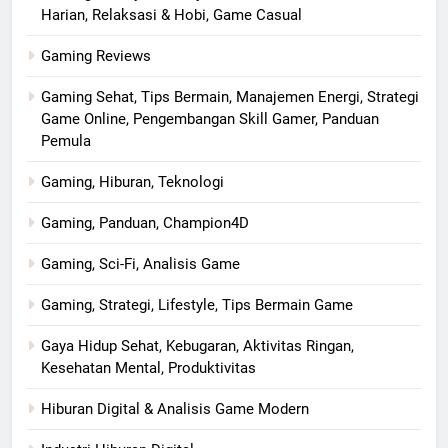
Harian, Relaksasi & Hobi, Game Casual
Gaming Reviews
Gaming Sehat, Tips Bermain, Manajemen Energi, Strategi
Game Online, Pengembangan Skill Gamer, Panduan
Pemula
Gaming, Hiburan, Teknologi
Gaming, Panduan, Champion4D
Gaming, Sci-Fi, Analisis Game
Gaming, Strategi, Lifestyle, Tips Bermain Game
Gaya Hidup Sehat, Kebugaran, Aktivitas Ringan,
Kesehatan Mental, Produktivitas
Hiburan Digital & Analisis Game Modern