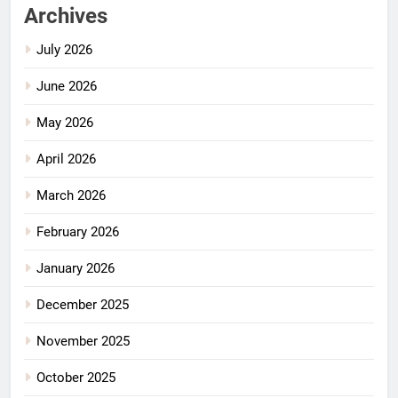
Archives
July 2026
June 2026
May 2026
April 2026
March 2026
February 2026
January 2026
December 2025
November 2025
October 2025