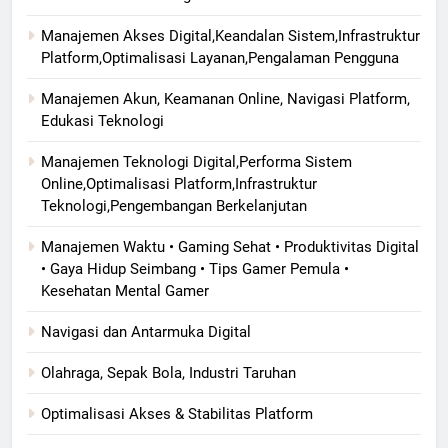
Manajemen Akses Digital,Keandalan Sistem,Infrastruktur
Platform,Optimalisasi Layanan,Pengalaman Pengguna
Manajemen Akun, Keamanan Online, Navigasi Platform,
Edukasi Teknologi
Manajemen Teknologi Digital,Performa Sistem
Online,Optimalisasi Platform,Infrastruktur
Teknologi,Pengembangan Berkelanjutan
Manajemen Waktu • Gaming Sehat • Produktivitas Digital
• Gaya Hidup Seimbang • Tips Gamer Pemula •
Kesehatan Mental Gamer
Navigasi dan Antarmuka Digital
Olahraga, Sepak Bola, Industri Taruhan
Optimalisasi Akses & Stabilitas Platform