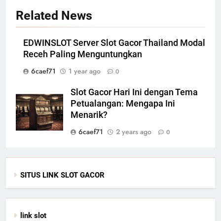
Related News
EDWINSLOT Server Slot Gacor Thailand Modal
Receh Paling Menguntungkan
6caef71
1 year ago
0
Slot Gacor Hari Ini dengan Tema
Petualangan: Mengapa Ini
Menarik?
6caef71
2 years ago
0
SITUS LINK SLOT GACOR
link slot