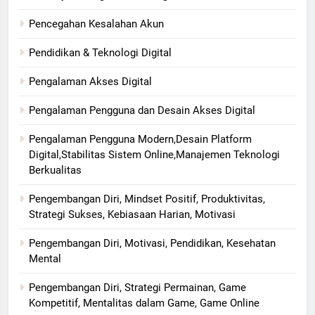
Pencegahan Kesalahan Akun
Pendidikan & Teknologi Digital
Pengalaman Akses Digital
Pengalaman Pengguna dan Desain Akses Digital
Pengalaman Pengguna Modern,Desain Platform
Digital,Stabilitas Sistem Online,Manajemen Teknologi
Berkualitas
Pengembangan Diri, Mindset Positif, Produktivitas,
Strategi Sukses, Kebiasaan Harian, Motivasi
Pengembangan Diri, Motivasi, Pendidikan, Kesehatan
Mental
Pengembangan Diri, Strategi Permainan, Game
Kompetitif, Mentalitas dalam Game, Game Online