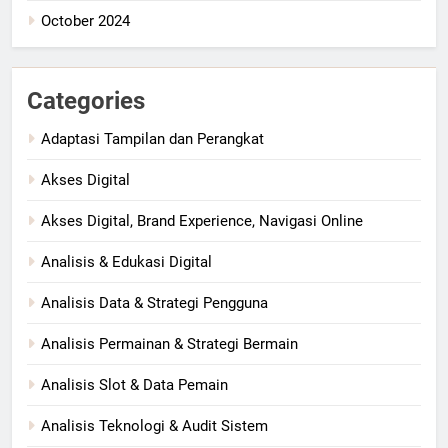
October 2024
Categories
Adaptasi Tampilan dan Perangkat
Akses Digital
Akses Digital, Brand Experience, Navigasi Online
Analisis & Edukasi Digital
Analisis Data & Strategi Pengguna
Analisis Permainan & Strategi Bermain
Analisis Slot & Data Pemain
Analisis Teknologi & Audit Sistem