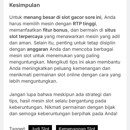
Kesimpulan
Untuk
menang besar di slot gacor sore ini
, Anda
harus memilih mesin dengan
RTP tinggi
,
memanfaatkan
fitur bonus
, dan bermain di
situs
slot terpercaya
yang menawarkan mesin yang adil
dan aman. Selain itu, penting untuk tetap disiplin
dengan
anggaran
Anda dan mencoba berbagai
mesin slot untuk menemukan yang paling
menguntungkan. Mengikuti tips ini akan membantu
Anda meningkatkan peluang kemenangan dan
menikmati permainan slot online dengan cara yang
lebih menguntungkan.
Jangan lupa bahwa meskipun ada strategi dan
tips, hasil mesin slot selalu bergantung pada
keberuntungan. Nikmati permainan dengan bijak
dan semoga keberuntungan berpihak pada Anda!
Tagged:
Judi Slot
Kemenangan Slot