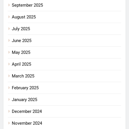
September 2025
August 2025
July 2025
June 2025
May 2025
April 2025
March 2025
February 2025
January 2025
December 2024
November 2024