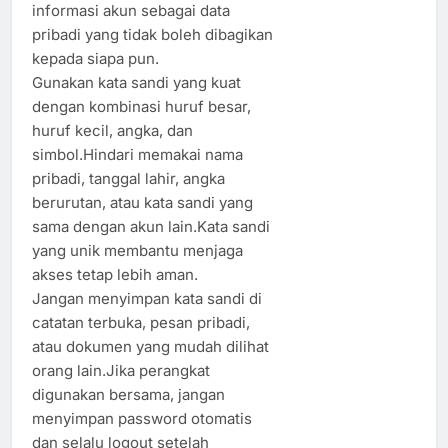
informasi akun sebagai data
pribadi yang tidak boleh dibagikan
kepada siapa pun.
Gunakan kata sandi yang kuat
dengan kombinasi huruf besar,
huruf kecil, angka, dan
simbol.Hindari memakai nama
pribadi, tanggal lahir, angka
berurutan, atau kata sandi yang
sama dengan akun lain.Kata sandi
yang unik membantu menjaga
akses tetap lebih aman.
Jangan menyimpan kata sandi di
catatan terbuka, pesan pribadi,
atau dokumen yang mudah dilihat
orang lain.Jika perangkat
digunakan bersama, jangan
menyimpan password otomatis
dan selalu logout setelah