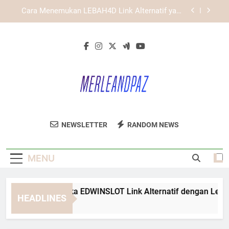
Skip
KAYA787 Alternatif sebagai Opsi Akses dengan
to
Sistem yang Responsif
content
KAYA787 Alternatif sebagai Jalur Akses yang
Mudah Dipahami Pengguna
Panduan Membuka EDWINSLOT Link Alternatif
dengan Lebih Praktis
Cara Menemukan LEBAH4D Link Alternatif yang
Mudah Diakses
KAYA787 Alternatif sebagai Opsi Akses dengan
Sistem yang Responsif
Merle And Paz
Dapatkan Perhiasan Mewah Dan Aksesori
KAYA787 Alternatif sebagai Jalur Akses yang
NEWSLETTER
RANDOM NEWS
Mudah Dipahami Pengguna
Berkualitas Di Merle And Paz Untuk
Melengkapi Gaya Anda.
MENU
nduan Membuka EDWINSLOT Link Alternatif dengan Lebih Pra
HEADLINES
Weeks Ago