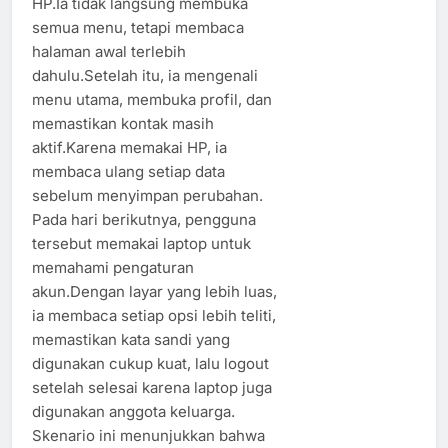
HP.Ia tidak langsung membuka
semua menu, tetapi membaca
halaman awal terlebih
dahulu.Setelah itu, ia mengenali
menu utama, membuka profil, dan
memastikan kontak masih
aktif.Karena memakai HP, ia
membaca ulang setiap data
sebelum menyimpan perubahan.
Pada hari berikutnya, pengguna
tersebut memakai laptop untuk
memahami pengaturan
akun.Dengan layar yang lebih luas,
ia membaca setiap opsi lebih teliti,
memastikan kata sandi yang
digunakan cukup kuat, lalu logout
setelah selesai karena laptop juga
digunakan anggota keluarga.
Skenario ini menunjukkan bahwa