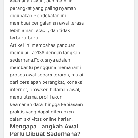
keamanan akun, dan memilih
perangkat yang paling nyaman
digunakan.Pendekatan ini
membuat pengalaman awal terasa
lebih aman, stabil, dan tidak
terburu-buru.
Artikel ini membahas panduan
memulai Lae138 dengan langkah
sederhana.Fokusnya adalah
membantu pengguna memahami
proses awal secara terarah, mulai
dari persiapan perangkat, koneksi
internet, browser, halaman awal,
menu utama, profil akun,
keamanan data, hingga kebiasaan
praktis yang dapat diterapkan
dalam aktivitas online harian.
Mengapa Langkah Awal
Perlu Dibuat Sederhana?