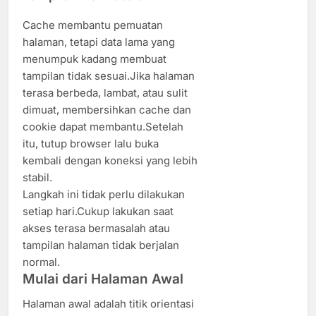
Cache membantu pemuatan
halaman, tetapi data lama yang
menumpuk kadang membuat
tampilan tidak sesuai.Jika halaman
terasa berbeda, lambat, atau sulit
dimuat, membersihkan cache dan
cookie dapat membantu.Setelah
itu, tutup browser lalu buka
kembali dengan koneksi yang lebih
stabil.
Langkah ini tidak perlu dilakukan
setiap hari.Cukup lakukan saat
akses terasa bermasalah atau
tampilan halaman tidak berjalan
normal.
Mulai dari Halaman Awal
Halaman awal adalah titik orientasi