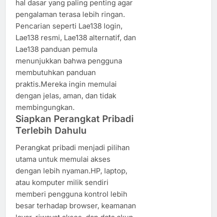
hal dasar yang paling penting agar
pengalaman terasa lebih ringan.
Pencarian seperti Lae138 login,
Lae138 resmi, Lae138 alternatif, dan
Lae138 panduan pemula
menunjukkan bahwa pengguna
membutuhkan panduan
praktis.Mereka ingin memulai
dengan jelas, aman, dan tidak
membingungkan.
Siapkan Perangkat Pribadi
Terlebih Dahulu
Perangkat pribadi menjadi pilihan
utama untuk memulai akses
dengan lebih nyaman.HP, laptop,
atau komputer milik sendiri
memberi pengguna kontrol lebih
besar terhadap browser, keamanan