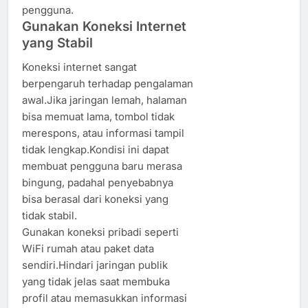
pengguna.
Gunakan Koneksi Internet
yang Stabil
Koneksi internet sangat
berpengaruh terhadap pengalaman
awal.Jika jaringan lemah, halaman
bisa memuat lama, tombol tidak
merespons, atau informasi tampil
tidak lengkap.Kondisi ini dapat
membuat pengguna baru merasa
bingung, padahal penyebabnya
bisa berasal dari koneksi yang
tidak stabil.
Gunakan koneksi pribadi seperti
WiFi rumah atau paket data
sendiri.Hindari jaringan publik
yang tidak jelas saat membuka
profil atau memasukkan informasi