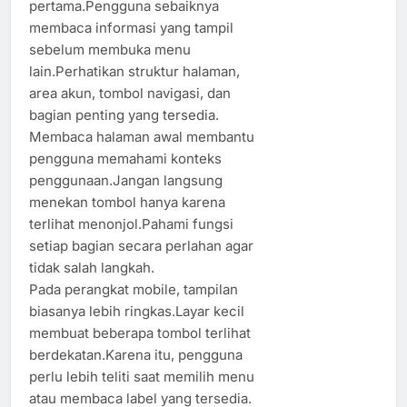
pertama.Pengguna sebaiknya
membaca informasi yang tampil
sebelum membuka menu
lain.Perhatikan struktur halaman,
area akun, tombol navigasi, dan
bagian penting yang tersedia.
Membaca halaman awal membantu
pengguna memahami konteks
penggunaan.Jangan langsung
menekan tombol hanya karena
terlihat menonjol.Pahami fungsi
setiap bagian secara perlahan agar
tidak salah langkah.
Pada perangkat mobile, tampilan
biasanya lebih ringkas.Layar kecil
membuat beberapa tombol terlihat
berdekatan.Karena itu, pengguna
perlu lebih teliti saat memilih menu
atau membaca label yang tersedia.