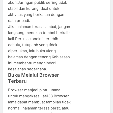
akun.Jaringan publik sering tidak
stabil dan kurang ideal untuk
aktivitas yang berkaitan dengan
data pribadi.
Jika halaman terasa lambat, jangan
langsung menekan tombol berkali-
kali.Periksa koneksi terlebih
dahulu, tutup tab yang tidak
diperlukan, lalu buka ulang
halaman dengan tenang.Kebiasaan
ini membantu menghindari
kesalahan sederhana.
Buka Melalui Browser
Terbaru
Browser menjadi pintu utama
untuk mengakses Lae138.Browser
lama dapat membuat tampilan tidak
normal, halaman terasa berat, atau