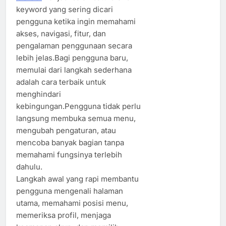
keyword yang sering dicari
pengguna ketika ingin memahami
akses, navigasi, fitur, dan
pengalaman penggunaan secara
lebih jelas.Bagi pengguna baru,
memulai dari langkah sederhana
adalah cara terbaik untuk
menghindari
kebingungan.Pengguna tidak perlu
langsung membuka semua menu,
mengubah pengaturan, atau
mencoba banyak bagian tanpa
memahami fungsinya terlebih
dahulu.
Langkah awal yang rapi membantu
pengguna mengenali halaman
utama, memahami posisi menu,
memeriksa profil, menjaga