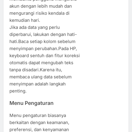
akun dengan lebih mudah dan
mengurangi risiko kendala di
kemudian hari.
Jika ada data yang perlu
diperbarui, lakukan dengan hati-
hati.Baca setiap kolom sebelum
menyimpan perubahan.Pada HP,
keyboard sentuh dan fitur koreksi
otomatis dapat mengubah teks
tanpa disadari.Karena itu,
membaca ulang data sebelum
menyimpan adalah langkah
penting.
Menu Pengaturan
Menu pengaturan biasanya
berkaitan dengan keamanan,
preferensi, dan kenyamanan