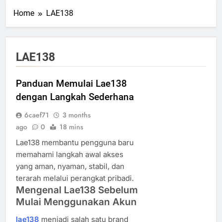
Home
LAE138
LAE138
Panduan Memulai Lae138
dengan Langkah Sederhana
6caef71
3 months
ago
0
18 mins
Lae138 membantu pengguna baru
memahami langkah awal akses
yang aman, nyaman, stabil, dan
terarah melalui perangkat pribadi.
Mengenal Lae138 Sebelum
Mulai Menggunakan Akun
lae138
menjadi salah satu brand