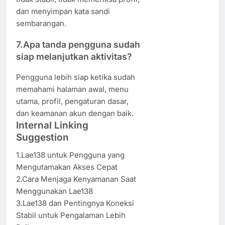
dan menyimpan kata sandi
sembarangan.
7.Apa tanda pengguna sudah
siap melanjutkan aktivitas?
Pengguna lebih siap ketika sudah
memahami halaman awal, menu
utama, profil, pengaturan dasar,
dan keamanan akun dengan baik.
Internal Linking
Suggestion
1.Lae138 untuk Pengguna yang
Mengutamakan Akses Cepat
2.Cara Menjaga Kenyamanan Saat
Menggunakan Lae138
3.Lae138 dan Pentingnya Koneksi
Stabil untuk Pengalaman Lebih