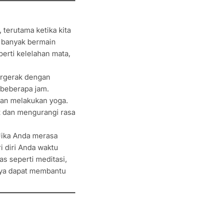
 terutama ketika kita
u banyak bermain
rti kelelahan mata,
ergerak dengan
 beberapa jam.
hkan melakukan yoga.
t dan mengurangi rasa
 Jika Anda merasa
 diri Anda waktu
as seperti meditasi,
nya dapat membantu