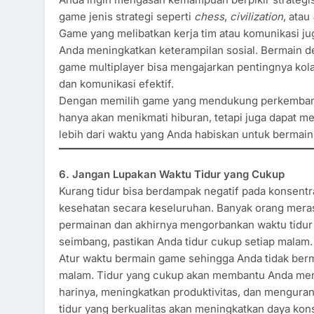
game jenis strategi seperti
chess
,
civilization
, atau
Game yang melibatkan kerja tim atau komunikasi j
Anda meningkatkan keterampilan sosial. Bermain d
game multiplayer bisa mengajarkan pentingnya kola
dan komunikasi efektif.
Dengan memilih game yang mendukung perkembanga
hanya akan menikmati hiburan, tetapi juga dapat 
lebih dari waktu yang Anda habiskan untuk bermain
6. Jangan Lupakan Waktu Tidur yang Cukup
Kurang tidur bisa berdampak negatif pada konsentr
kesehatan secara keseluruhan. Banyak orang meras
permainan dan akhirnya mengorbankan waktu tidur 
seimbang, pastikan Anda tidur cukup setiap malam.
Atur waktu bermain game sehingga Anda tidak berma
malam. Tidur yang cukup akan membantu Anda mer
harinya, meningkatkan produktivitas, dan mengurangi
tidur yang berkualitas akan meningkatkan daya kon