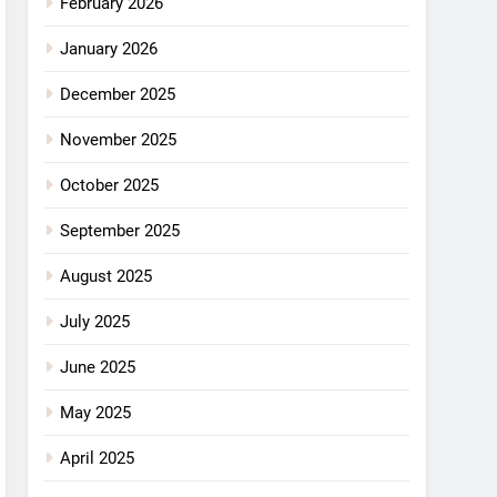
February 2026
January 2026
December 2025
November 2025
October 2025
September 2025
August 2025
July 2025
June 2025
May 2025
April 2025