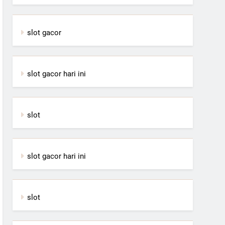
slot gacor
slot gacor hari ini
slot
slot gacor hari ini
slot