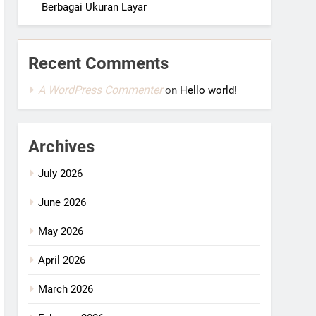
Berbagai Ukuran Layar
Recent Comments
A WordPress Commenter
on
Hello world!
Archives
July 2026
June 2026
May 2026
April 2026
March 2026