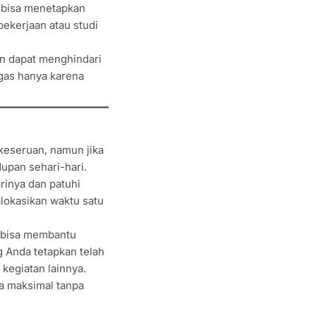
a bisa menetapkan
ekerjaan atau studi
n dapat menghindari
ugas hanya karena
keseruan, namun jika
upan sehari-hari.
rinya dan patuhi
lokasikan waktu satu
 bisa membantu
 Anda tetapkan telah
 kegiatan lainnya.
a maksimal tanpa