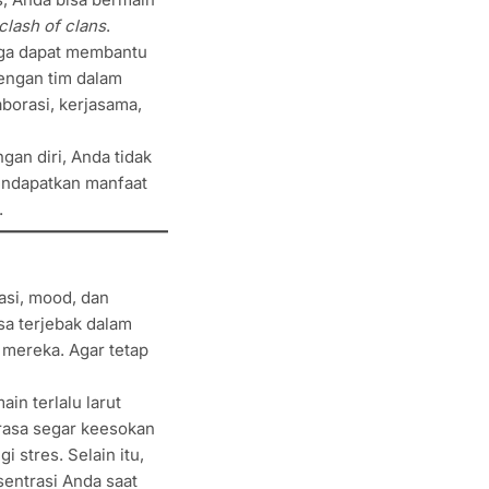
clash of clans
.
uga dapat membantu
engan tim dalam
borasi, kerjasama,
n diri, Anda tidak
mendapatkan manfaat
.
asi, mood, dan
a terjebak dalam
mereka. Agar tetap
in terlalu larut
asa segar keesokan
 stres. Selain itu,
sentrasi Anda saat