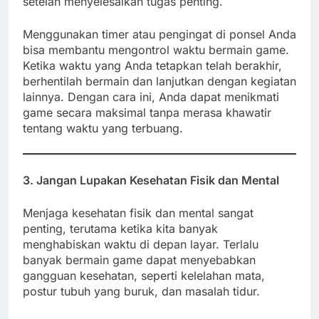
setelah menyelesaikan tugas penting.
Menggunakan timer atau pengingat di ponsel Anda
bisa membantu mengontrol waktu bermain game.
Ketika waktu yang Anda tetapkan telah berakhir,
berhentilah bermain dan lanjutkan dengan kegiatan
lainnya. Dengan cara ini, Anda dapat menikmati
game secara maksimal tanpa merasa khawatir
tentang waktu yang terbuang.
3. Jangan Lupakan Kesehatan Fisik dan Mental
Menjaga kesehatan fisik dan mental sangat
penting, terutama ketika kita banyak
menghabiskan waktu di depan layar. Terlalu
banyak bermain game dapat menyebabkan
gangguan kesehatan, seperti kelelahan mata,
postur tubuh yang buruk, dan masalah tidur.