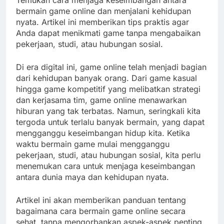
Temukan cara menjaga keseimbangan antara
bermain game online dan menjalani kehidupan
nyata. Artikel ini memberikan tips praktis agar
Anda dapat menikmati game tanpa mengabaikan
pekerjaan, studi, atau hubungan sosial.
Di era digital ini, game online telah menjadi bagian
dari kehidupan banyak orang. Dari game kasual
hingga game kompetitif yang melibatkan strategi
dan kerjasama tim, game online menawarkan
hiburan yang tak terbatas. Namun, seringkali kita
tergoda untuk terlalu banyak bermain, yang dapat
mengganggu keseimbangan hidup kita. Ketika
waktu bermain game mulai mengganggu
pekerjaan, studi, atau hubungan sosial, kita perlu
menemukan cara untuk menjaga keseimbangan
antara dunia maya dan kehidupan nyata.
Artikel ini akan memberikan panduan tentang
bagaimana cara bermain game online secara
sehat, tanpa mengorbankan aspek-aspek penting