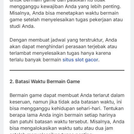
mengganggu kewajiban Anda yang lebih penting.
Misalnya, Anda bisa menetapkan waktu bermain
game setelah menyelesaikan tugas pekerjaan atau
studi Anda.
Dengan membuat jadwal yang terstruktur, Anda
akan dapat menghindari perasaan terjebak atau
terlambat menyelesaikan tugas hanya karena
terlalu banyak bermain
situs slot gacor
.
2. Batasi Waktu Bermain Game
Bermain game dapat membuat Anda terlarut dalam
keseruan, namun jika tidak ada batasan waktu, ini
bisa mengganggu kehidupan sehari-hari. Tentukan
berapa lama Anda ingin bermain setiap harinya
dan patuhi batasan waktu tersebut. Misalnya, Anda
bisa mengalokasikan waktu satu atau dua jam