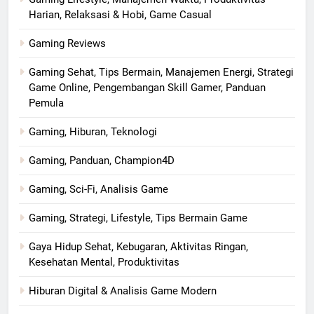
Harian, Relaksasi & Hobi, Game Casual
Gaming Reviews
Gaming Sehat, Tips Bermain, Manajemen Energi, Strategi
Game Online, Pengembangan Skill Gamer, Panduan
Pemula
Gaming, Hiburan, Teknologi
Gaming, Panduan, Champion4D
Gaming, Sci-Fi, Analisis Game
Gaming, Strategi, Lifestyle, Tips Bermain Game
Gaya Hidup Sehat, Kebugaran, Aktivitas Ringan,
Kesehatan Mental, Produktivitas
Hiburan Digital & Analisis Game Modern