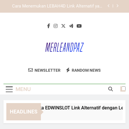
Skip
KAYA787 Alternatif sebagai Opsi Akses dengan
to
Sistem yang Responsif
content
KAYA787 Alternatif sebagai Jalur Akses yang
Mudah Dipahami Pengguna
Panduan Membuka EDWINSLOT Link Alternatif
dengan Lebih Praktis
Cara Menemukan LEBAH4D Link Alternatif yang
Mudah Diakses
KAYA787 Alternatif sebagai Opsi Akses dengan
Sistem yang Responsif
Merle And Paz
Dapatkan Perhiasan Mewah Dan Aksesori
KAYA787 Alternatif sebagai Jalur Akses yang
NEWSLETTER
RANDOM NEWS
Mudah Dipahami Pengguna
Berkualitas Di Merle And Paz Untuk
Melengkapi Gaya Anda.
MENU
nduan Membuka EDWINSLOT Link Alternatif dengan Lebih Pra
HEADLINES
Weeks Ago