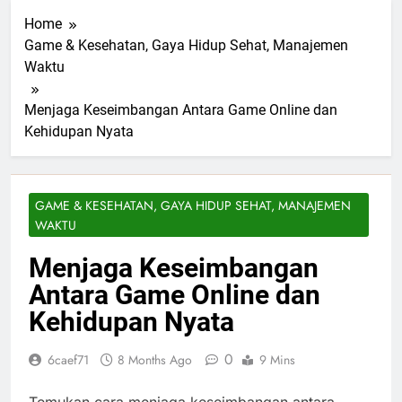
Home
Game & Kesehatan, Gaya Hidup Sehat, Manajemen
Waktu
Menjaga Keseimbangan Antara Game Online dan
Kehidupan Nyata
GAME & KESEHATAN, GAYA HIDUP SEHAT, MANAJEMEN
WAKTU
Menjaga Keseimbangan
Antara Game Online dan
Kehidupan Nyata
0
6caef71
8 Months Ago
9 Mins