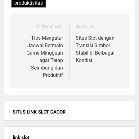
produktivitas
Previous:
Next:
Post
navigation
Tips Mengatur
Situs Slot dengan
Jadwal Bermain
Transisi Simbol
Game Mingguan
Stabil di Berbagai
agar Tetap
Kondisi
Seimbang dan
Produktif
SITUS LINK SLOT GACOR
link slot