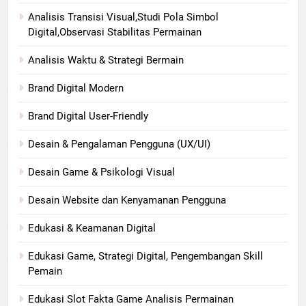
Analisis Transisi Visual,Studi Pola Simbol
Digital,Observasi Stabilitas Permainan
Analisis Waktu & Strategi Bermain
Brand Digital Modern
Brand Digital User-Friendly
Desain & Pengalaman Pengguna (UX/UI)
Desain Game & Psikologi Visual
Desain Website dan Kenyamanan Pengguna
Edukasi & Keamanan Digital
Edukasi Game, Strategi Digital, Pengembangan Skill
Pemain
Edukasi Slot Fakta Game Analisis Permainan