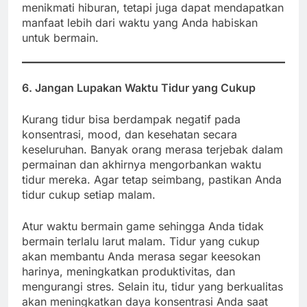
menikmati hiburan, tetapi juga dapat mendapatkan
manfaat lebih dari waktu yang Anda habiskan
untuk bermain.
6. Jangan Lupakan Waktu Tidur yang Cukup
Kurang tidur bisa berdampak negatif pada
konsentrasi, mood, dan kesehatan secara
keseluruhan. Banyak orang merasa terjebak dalam
permainan dan akhirnya mengorbankan waktu
tidur mereka. Agar tetap seimbang, pastikan Anda
tidur cukup setiap malam.
Atur waktu bermain game sehingga Anda tidak
bermain terlalu larut malam. Tidur yang cukup
akan membantu Anda merasa segar keesokan
harinya, meningkatkan produktivitas, dan
mengurangi stres. Selain itu, tidur yang berkualitas
akan meningkatkan daya konsentrasi Anda saat