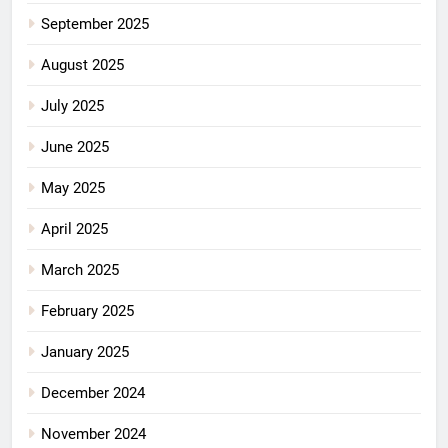
September 2025
August 2025
July 2025
June 2025
May 2025
April 2025
March 2025
February 2025
January 2025
December 2024
November 2024