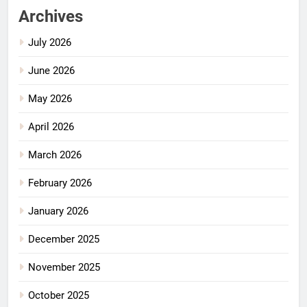
Archives
July 2026
June 2026
May 2026
April 2026
March 2026
February 2026
January 2026
December 2025
November 2025
October 2025