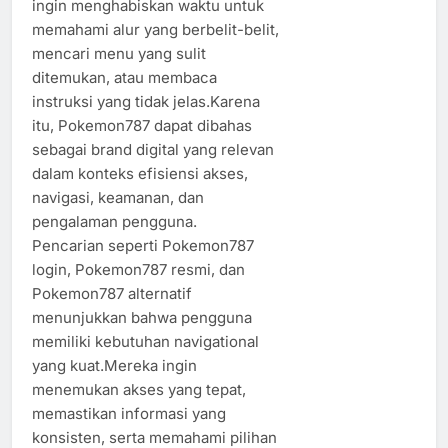
ingin menghabiskan waktu untuk
memahami alur yang berbelit-belit,
mencari menu yang sulit
ditemukan, atau membaca
instruksi yang tidak jelas.Karena
itu, Pokemon787 dapat dibahas
sebagai brand digital yang relevan
dalam konteks efisiensi akses,
navigasi, keamanan, dan
pengalaman pengguna.
Pencarian seperti Pokemon787
login, Pokemon787 resmi, dan
Pokemon787 alternatif
menunjukkan bahwa pengguna
memiliki kebutuhan navigational
yang kuat.Mereka ingin
menemukan akses yang tepat,
memastikan informasi yang
konsisten, serta memahami pilihan