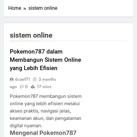
Home
sistem online
sistem online
Pokemon787 dalam
Membangun Sistem Online
yang Lebih Efisien
6caef71
3 months
ago
0
17 mins
Pokemon787 membangun sistem
online yang lebih efisien melalui
akses praktis, navigasi jelas,
keamanan akun, dan pengalaman
digital nyaman.
Mengenal Pokemon787