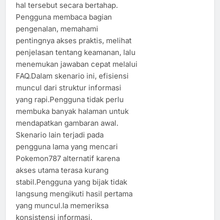
hal tersebut secara bertahap.
Pengguna membaca bagian
pengenalan, memahami
pentingnya akses praktis, melihat
penjelasan tentang keamanan, lalu
menemukan jawaban cepat melalui
FAQ.Dalam skenario ini, efisiensi
muncul dari struktur informasi
yang rapi.Pengguna tidak perlu
membuka banyak halaman untuk
mendapatkan gambaran awal.
Skenario lain terjadi pada
pengguna lama yang mencari
Pokemon787 alternatif karena
akses utama terasa kurang
stabil.Pengguna yang bijak tidak
langsung mengikuti hasil pertama
yang muncul.Ia memeriksa
konsistensi informasi,