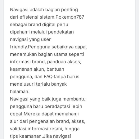
Navigasi adalah bagian penting
dari efisiensi sistem.Pokemon787
sebagai brand digital perlu
dipahami melalui pendekatan
navigasi yang user
friendly.Pengguna sebaiknya dapat
menemukan bagian utama seperti
informasi brand, panduan akses,
keamanan akun, bantuan
pengguna, dan FAQ tanpa harus
menelusuri terlalu banyak
halaman.
Navigasi yang baik juga membantu
pengguna baru beradaptasi lebih
cepat.Mereka dapat memahami
alur dari pengenalan brand, akses,
validasi informasi resmi, hingga
tips keamanan.Jika navigasi