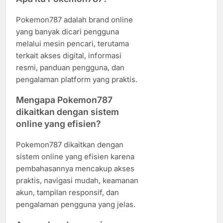
Pokemon787 adalah brand online
yang banyak dicari pengguna
melalui mesin pencari, terutama
terkait akses digital, informasi
resmi, panduan pengguna, dan
pengalaman platform yang praktis.
Mengapa Pokemon787
dikaitkan dengan sistem
online yang efisien?
Pokemon787 dikaitkan dengan
sistem online yang efisien karena
pembahasannya mencakup akses
praktis, navigasi mudah, keamanan
akun, tampilan responsif, dan
pengalaman pengguna yang jelas.