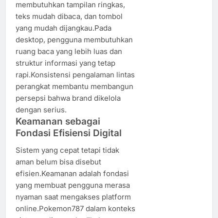
membutuhkan tampilan ringkas,
teks mudah dibaca, dan tombol
yang mudah dijangkau.Pada
desktop, pengguna membutuhkan
ruang baca yang lebih luas dan
struktur informasi yang tetap
rapi.Konsistensi pengalaman lintas
perangkat membantu membangun
persepsi bahwa brand dikelola
dengan serius.
Keamanan sebagai
Fondasi Efisiensi Digital
Sistem yang cepat tetapi tidak
aman belum bisa disebut
efisien.Keamanan adalah fondasi
yang membuat pengguna merasa
nyaman saat mengakses platform
online.Pokemon787 dalam konteks