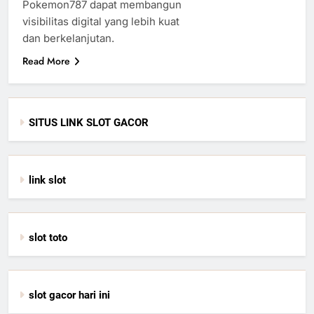
Pokemon787 dapat membangun
visibilitas digital yang lebih kuat
dan berkelanjutan.
Read More
SITUS LINK SLOT GACOR
link slot
slot toto
slot gacor hari ini