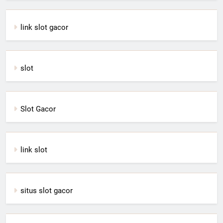
link slot gacor
slot
Slot Gacor
link slot
situs slot gacor