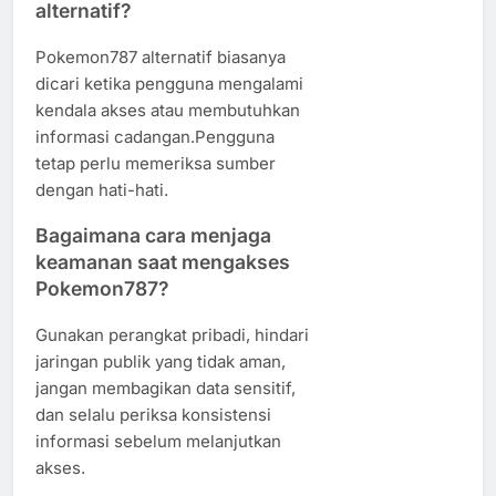
alternatif?
Pokemon787 alternatif biasanya
dicari ketika pengguna mengalami
kendala akses atau membutuhkan
informasi cadangan.Pengguna
tetap perlu memeriksa sumber
dengan hati-hati.
Bagaimana cara menjaga
keamanan saat mengakses
Pokemon787?
Gunakan perangkat pribadi, hindari
jaringan publik yang tidak aman,
jangan membagikan data sensitif,
dan selalu periksa konsistensi
informasi sebelum melanjutkan
akses.