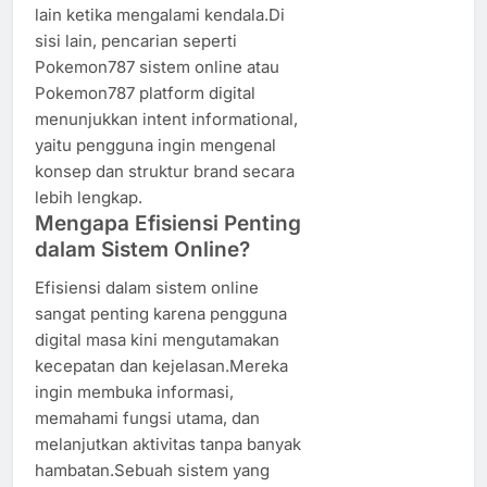
lain ketika mengalami kendala.Di
sisi lain, pencarian seperti
Pokemon787 sistem online atau
Pokemon787 platform digital
menunjukkan intent informational,
yaitu pengguna ingin mengenal
konsep dan struktur brand secara
lebih lengkap.
Mengapa Efisiensi Penting
dalam Sistem Online?
Efisiensi dalam sistem online
sangat penting karena pengguna
digital masa kini mengutamakan
kecepatan dan kejelasan.Mereka
ingin membuka informasi,
memahami fungsi utama, dan
melanjutkan aktivitas tanpa banyak
hambatan.Sebuah sistem yang