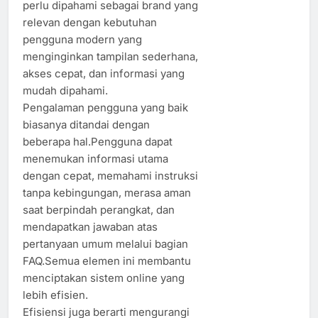
perlu dipahami sebagai brand yang
relevan dengan kebutuhan
pengguna modern yang
menginginkan tampilan sederhana,
akses cepat, dan informasi yang
mudah dipahami.
Pengalaman pengguna yang baik
biasanya ditandai dengan
beberapa hal.Pengguna dapat
menemukan informasi utama
dengan cepat, memahami instruksi
tanpa kebingungan, merasa aman
saat berpindah perangkat, dan
mendapatkan jawaban atas
pertanyaan umum melalui bagian
FAQ.Semua elemen ini membantu
menciptakan sistem online yang
lebih efisien.
Efisiensi juga berarti mengurangi