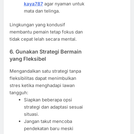
kaya787
agar nyaman untuk
mata dan telinga.
Lingkungan yang kondusif
membantu pemain tetap fokus dan
tidak cepat lelah secara mental.
6. Gunakan Strategi Bermain
yang Fleksibel
Mengandalkan satu strategi tanpa
fleksibilitas dapat menimbulkan
stres ketika menghadapi lawan
tangguh:
Siapkan beberapa opsi
strategi dan adaptasi sesuai
situasi.
Jangan takut mencoba
pendekatan baru meski