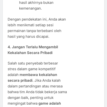
hasil akhirnya bukan
kemenangan.
Dengan pendekatan ini, Anda akan
lebih menikmati setiap sesi
permainan tanpa terbebani oleh
hasil yang harus dicapai.
4. Jangan Terlalu Mengambil
Kekalahan Secara Pribadi
Salah satu penyebab terbesar
stres dalam game kompetitif
adalah
membawa kekalahan
secara pribadi
. Jika Anda kalah
dalam pertandingan atau merasa
bahwa tim Anda tidak bekerja sama
dengan baik, penting untuk
mengingat bahwa
game adalah