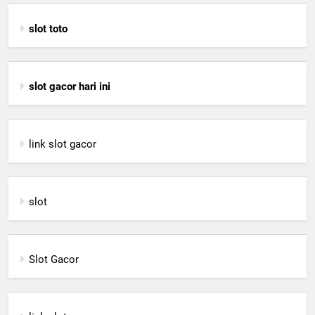
slot toto
slot gacor hari ini
link slot gacor
slot
Slot Gacor