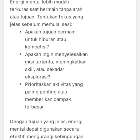
Energi mental lebih mudah
terkuras saat bermain tanpa arah
atau tujuan. Tentukan fokus yang
jelas sebelum memulai sesi:
Apakah tujuan bermain
untuk hiburan atau
kompetisi?
Apakah ingin menyelesaikan
misi tertentu, meningkatkan
skill, atau sekadar
eksplorasi?
Prioritaskan aktivitas yang
paling penting atau
memberikan dampak
terbesar.
Dengan tujuan yang jelas, energi
mental dapat digunakan secara
efektif, mengurangi kebingungan