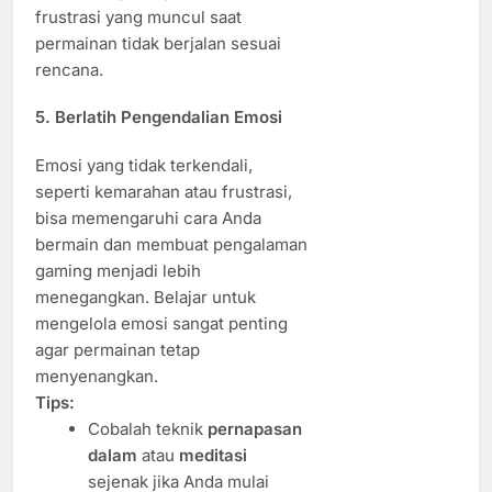
frustrasi yang muncul saat
permainan tidak berjalan sesuai
rencana.
5. Berlatih Pengendalian Emosi
Emosi yang tidak terkendali,
seperti kemarahan atau frustrasi,
bisa memengaruhi cara Anda
bermain dan membuat pengalaman
gaming menjadi lebih
menegangkan. Belajar untuk
mengelola emosi sangat penting
agar permainan tetap
menyenangkan.
Tips:
Cobalah teknik
pernapasan
dalam
atau
meditasi
sejenak jika Anda mulai