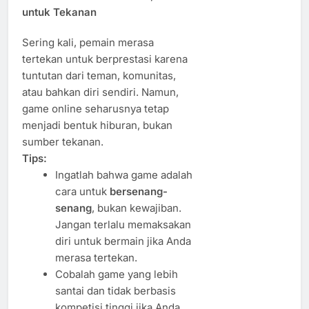
untuk Tekanan
Sering kali, pemain merasa
tertekan untuk berprestasi karena
tuntutan dari teman, komunitas,
atau bahkan diri sendiri. Namun,
game online seharusnya tetap
menjadi bentuk hiburan, bukan
sumber tekanan.
Tips:
Ingatlah bahwa game adalah
cara untuk
bersenang-
senang
, bukan kewajiban.
Jangan terlalu memaksakan
diri untuk bermain jika Anda
merasa tertekan.
Cobalah game yang lebih
santai dan tidak berbasis
kompetisi tinggi jika Anda