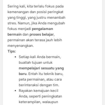
Sering kali, kita terlalu fokus pada
kemenangan dan posisi peringkat
yang tinggi, yang justru menambah
stres. Namun, jika Anda mengubah
fokus menjadi
pengalaman
bermain
dan
proses belajar
,
permainan akan terasa jauh lebih
menyenangkan.
Tips:
Setiap kali Anda bermain,
buatlah tujuan untuk
mempelajari sesuatu yang
baru
. Entah itu teknik baru,
peta permainan, atau cara
berinteraksi dengan tim.
Rayakan kemajuan kecil
Anda, seperti peningkatan
keterampilan, walaupun