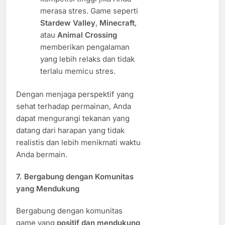
merasa stres. Game seperti
Stardew Valley
,
Minecraft
,
atau
Animal Crossing
memberikan pengalaman
yang lebih relaks dan tidak
terlalu memicu stres.
Dengan menjaga perspektif yang
sehat terhadap permainan, Anda
dapat mengurangi tekanan yang
datang dari harapan yang tidak
realistis dan lebih menikmati waktu
Anda bermain.
7. Bergabung dengan Komunitas
yang Mendukung
Bergabung dengan komunitas
game yang
positif dan mendukung