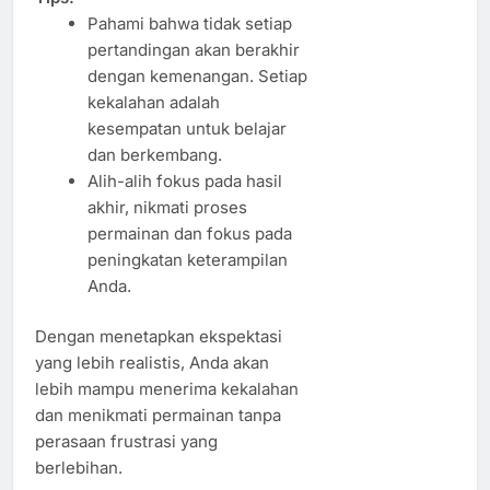
Pahami bahwa tidak setiap
pertandingan akan berakhir
dengan kemenangan. Setiap
kekalahan adalah
kesempatan untuk belajar
dan berkembang.
Alih-alih fokus pada hasil
akhir, nikmati proses
permainan dan fokus pada
peningkatan keterampilan
Anda.
Dengan menetapkan ekspektasi
yang lebih realistis, Anda akan
lebih mampu menerima kekalahan
dan menikmati permainan tanpa
perasaan frustrasi yang
berlebihan.