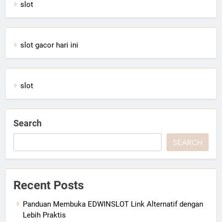
slot
slot gacor hari ini
slot
Search
SEARCH
Recent Posts
Panduan Membuka EDWINSLOT Link Alternatif dengan
Lebih Praktis