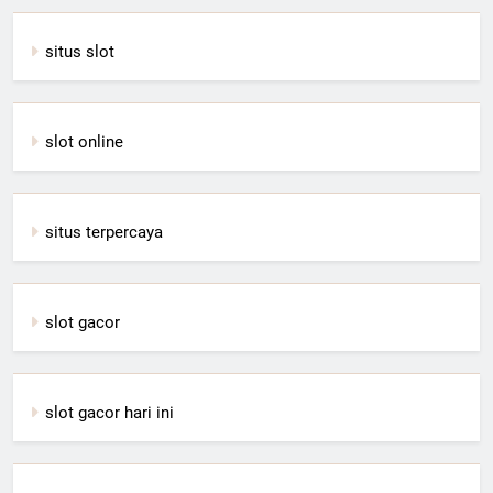
situs slot
slot online
situs terpercaya
slot gacor
slot gacor hari ini