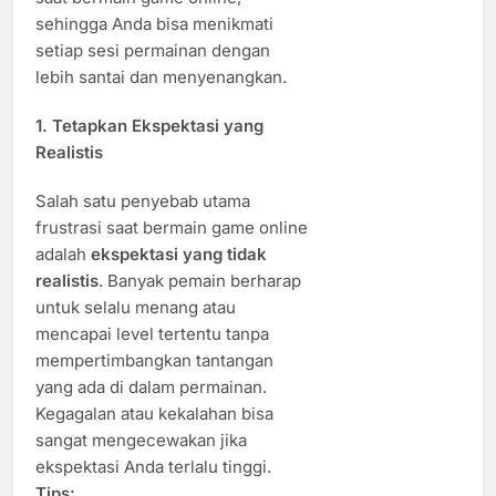
sehingga Anda bisa menikmati
setiap sesi permainan dengan
lebih santai dan menyenangkan.
1. Tetapkan Ekspektasi yang
Realistis
Salah satu penyebab utama
frustrasi saat bermain game online
adalah
ekspektasi yang tidak
realistis
. Banyak pemain berharap
untuk selalu menang atau
mencapai level tertentu tanpa
mempertimbangkan tantangan
yang ada di dalam permainan.
Kegagalan atau kekalahan bisa
sangat mengecewakan jika
ekspektasi Anda terlalu tinggi.
Tips: