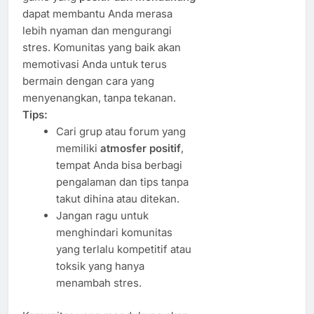
dapat membantu Anda merasa
lebih nyaman dan mengurangi
stres. Komunitas yang baik akan
memotivasi Anda untuk terus
bermain dengan cara yang
menyenangkan, tanpa tekanan.
Tips:
Cari grup atau forum yang
memiliki
atmosfer positif
,
tempat Anda bisa berbagi
pengalaman dan tips tanpa
takut dihina atau ditekan.
Jangan ragu untuk
menghindari komunitas
yang terlalu kompetitif atau
toksik yang hanya
menambah stres.