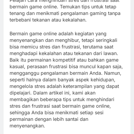
Pelajari cara menghindari stres dan frustrasi saat
bermain game online. Temukan tips untuk tetap
tenang dan menikmati pengalaman gaming tanpa
terbebani tekanan atau kekalahan.
Bermain game online adalah kegiatan yang
menyenangkan dan menghibur, tetapi seringkali
bisa memicu stres dan frustrasi, terutama saat
menghadapi kekalahan atau tekanan dari lawan.
Baik itu permainan kompetitif atau bahkan game
kasual, perasaan frustrasi bisa muncul kapan saja,
mengganggu pengalaman bermain Anda. Namun,
seperti halnya dalam banyak aspek kehidupan,
mengelola stres adalah keterampilan yang dapat
dipelajari. Dalam artikel ini, kami akan
membagikan beberapa tips untuk menghindari
stres dan frustrasi saat bermain game online,
sehingga Anda bisa menikmati setiap sesi
permainan dengan lebih santai dan
menyenangkan.