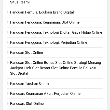
Situs Resmi
Panduan Pemula, Edukasi Brand Digital
Panduan Pengguna, Keamanan, Slot Online
Panduan Pengguna, Teknologi Digital, Gaya Hidup Online
Panduan Pengguna, Teknologi, Perjudian Online
Panduan Slot Online
Panduan Slot Online Bonus Slot Online Strategi Menang
Jackpot Link Slot Resmi Slot Online Pemula Edukasi
Slot Digital
Panduan Taruhan Online
Panduan, Keamanan Akun, Perjudian Online
Panduan, Slot Online