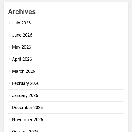
Archives
July 2026
June 2026
May 2026
April 2026
March 2026
February 2026
January 2026
December 2025
November 2025
October 2025