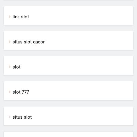
link slot
situs slot gacor
slot
slot 777
situs slot