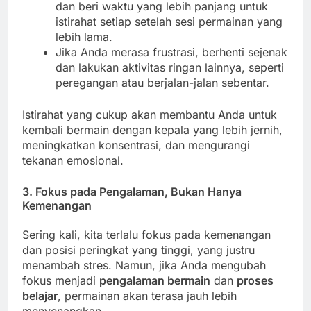
dan beri waktu yang lebih panjang untuk
istirahat setiap setelah sesi permainan yang
lebih lama.
Jika Anda merasa frustrasi, berhenti sejenak
dan lakukan aktivitas ringan lainnya, seperti
peregangan atau berjalan-jalan sebentar.
Istirahat yang cukup akan membantu Anda untuk
kembali bermain dengan kepala yang lebih jernih,
meningkatkan konsentrasi, dan mengurangi
tekanan emosional.
3. Fokus pada Pengalaman, Bukan Hanya
Kemenangan
Sering kali, kita terlalu fokus pada kemenangan
dan posisi peringkat yang tinggi, yang justru
menambah stres. Namun, jika Anda mengubah
fokus menjadi
pengalaman bermain
dan
proses
belajar
, permainan akan terasa jauh lebih
menyenangkan.