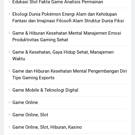
Edukasi Slot Fakta Game Analisis Permainan
Ekologi Dunia Pokémon Energi Alam dan Kehidupan
Fantasi dan Imajinasi Filosofi Alam Struktur Dunia Fiksi
Game & Hiburan Kesehatan Mental Manajemen Emosi
Produktivitas Gaming Sehat
Game & Kesehatan, Gaya Hidup Sehat, Manajemen
Waktu
Game dan Hiburan Kesehatan Mental Pengembangan Diri
Tips Gaming Esports
Game Mobile & Teknologi Digital
Game Online
Game Online, Slot
Game Online, Slot, Hiburan, Kasino