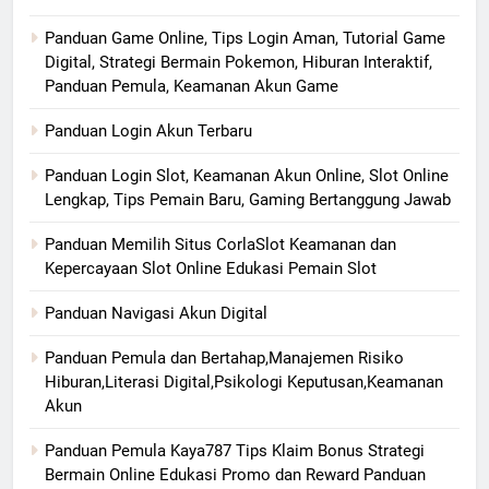
Panduan Game Online, Tips Login Aman, Tutorial Game
Digital, Strategi Bermain Pokemon, Hiburan Interaktif,
Panduan Pemula, Keamanan Akun Game
Panduan Login Akun Terbaru
Panduan Login Slot, Keamanan Akun Online, Slot Online
Lengkap, Tips Pemain Baru, Gaming Bertanggung Jawab
Panduan Memilih Situs CorlaSlot Keamanan dan
Kepercayaan Slot Online Edukasi Pemain Slot
Panduan Navigasi Akun Digital
Panduan Pemula dan Bertahap,Manajemen Risiko
Hiburan,Literasi Digital,Psikologi Keputusan,Keamanan
Akun
Panduan Pemula Kaya787 Tips Klaim Bonus Strategi
Bermain Online Edukasi Promo dan Reward Panduan