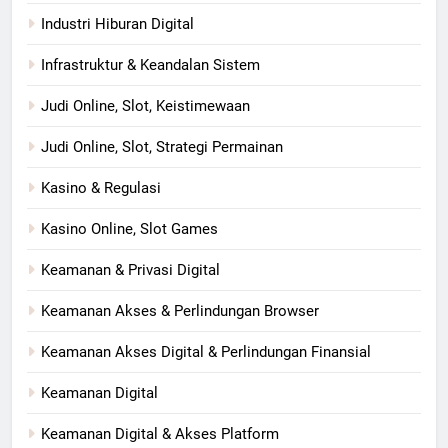
Industri Hiburan Digital
Infrastruktur & Keandalan Sistem
Judi Online, Slot, Keistimewaan
Judi Online, Slot, Strategi Permainan
Kasino & Regulasi
Kasino Online, Slot Games
Keamanan & Privasi Digital
Keamanan Akses & Perlindungan Browser
Keamanan Akses Digital & Perlindungan Finansial
Keamanan Digital
Keamanan Digital & Akses Platform