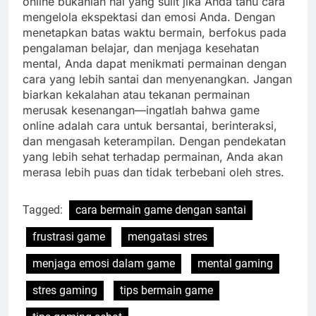
online bukanlah hal yang sulit jika Anda tahu cara
mengelola ekspektasi dan emosi Anda. Dengan
menetapkan batas waktu bermain, berfokus pada
pengalaman belajar, dan menjaga kesehatan
mental, Anda dapat menikmati permainan dengan
cara yang lebih santai dan menyenangkan. Jangan
biarkan kekalahan atau tekanan permainan
merusak kesenangan—ingatlah bahwa game
online adalah cara untuk bersantai, berinteraksi,
dan mengasah keterampilan. Dengan pendekatan
yang lebih sehat terhadap permainan, Anda akan
merasa lebih puas dan tidak terbebani oleh stres.
Tagged:
cara bermain game dengan santai
frustrasi game
mengatasi stres
menjaga emosi dalam game
mental gaming
stres gaming
tips bermain game