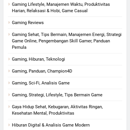
Gaming Lifestyle, Manajemen Waktu, Produktivitas
Harian, Relaksasi & Hobi, Game Casual
Gaming Reviews
Gaming Sehat, Tips Bermain, Manajemen Energi, Strategi
Game Online, Pengembangan Skill Gamer, Panduan
Pemula
Gaming, Hiburan, Teknologi
Gaming, Panduan, Champion4D
Gaming, Sci-Fi, Analisis Game
Gaming, Strategi, Lifestyle, Tips Bermain Game
Gaya Hidup Sehat, Kebugaran, Aktivitas Ringan,
Kesehatan Mental, Produktivitas
Hiburan Digital & Analisis Game Modern