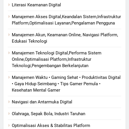
Literasi Keamanan Digital
Manajemen Akses Digital,Keandalan Sistem,Infrastruktur
Platform,Optimalisasi Layanan,Pengalaman Pengguna
Manajemen Akun, Keamanan Online, Navigasi Platform,
Edukasi Teknologi
Manajemen Teknologi Digital,Performa Sistem
Online,Optimalisasi Platform,Infrastruktur
Teknologi,Pengembangan Berkelanjutan
Manajemen Waktu • Gaming Sehat • Produktivitas Digital
• Gaya Hidup Seimbang • Tips Gamer Pemula •
Kesehatan Mental Gamer
Navigasi dan Antarmuka Digital
Olahraga, Sepak Bola, Industri Taruhan
Optimalisasi Akses & Stabilitas Platform