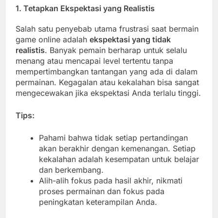
1. Tetapkan Ekspektasi yang Realistis
Salah satu penyebab utama frustrasi saat bermain
game online adalah
ekspektasi yang tidak
realistis
. Banyak pemain berharap untuk selalu
menang atau mencapai level tertentu tanpa
mempertimbangkan tantangan yang ada di dalam
permainan. Kegagalan atau kekalahan bisa sangat
mengecewakan jika ekspektasi Anda terlalu tinggi.
Tips:
Pahami bahwa tidak setiap pertandingan
akan berakhir dengan kemenangan. Setiap
kekalahan adalah kesempatan untuk belajar
dan berkembang.
Alih-alih fokus pada hasil akhir, nikmati
proses permainan dan fokus pada
peningkatan keterampilan Anda.