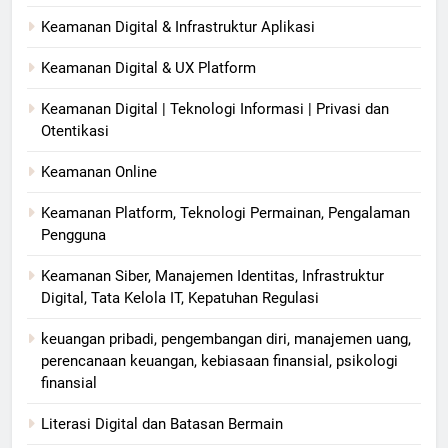
Keamanan Digital & Infrastruktur Aplikasi
Keamanan Digital & UX Platform
Keamanan Digital | Teknologi Informasi | Privasi dan
Otentikasi
Keamanan Online
Keamanan Platform, Teknologi Permainan, Pengalaman
Pengguna
Keamanan Siber, Manajemen Identitas, Infrastruktur
Digital, Tata Kelola IT, Kepatuhan Regulasi
keuangan pribadi, pengembangan diri, manajemen uang,
perencanaan keuangan, kebiasaan finansial, psikologi
finansial
Literasi Digital dan Batasan Bermain