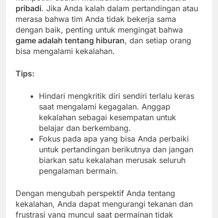
pribadi
. Jika Anda kalah dalam pertandingan atau
merasa bahwa tim Anda tidak bekerja sama
dengan baik, penting untuk mengingat bahwa
game adalah tentang hiburan
, dan setiap orang
bisa mengalami kekalahan.
Tips:
Hindari mengkritik diri sendiri terlalu keras
saat mengalami kegagalan. Anggap
kekalahan sebagai kesempatan untuk
belajar dan berkembang.
Fokus pada apa yang bisa Anda perbaiki
untuk pertandingan berikutnya dan jangan
biarkan satu kekalahan merusak seluruh
pengalaman bermain.
Dengan mengubah perspektif Anda tentang
kekalahan, Anda dapat mengurangi tekanan dan
frustrasi yang muncul saat permainan tidak