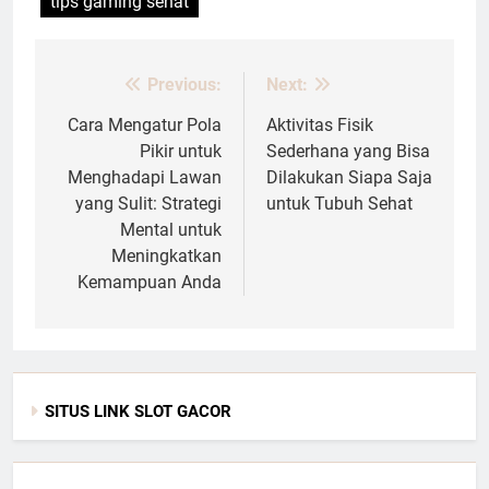
tips gaming sehat
Previous:
Next:
Post
navigation
Cara Mengatur Pola
Aktivitas Fisik
Pikir untuk
Sederhana yang Bisa
Menghadapi Lawan
Dilakukan Siapa Saja
yang Sulit: Strategi
untuk Tubuh Sehat
Mental untuk
Meningkatkan
Kemampuan Anda
SITUS LINK SLOT GACOR