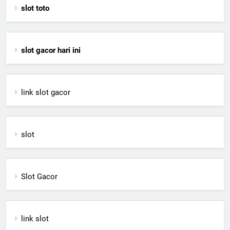
slot toto
slot gacor hari ini
link slot gacor
slot
Slot Gacor
link slot