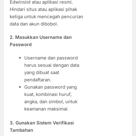
Edwinslot atau aplikasi resmi.
Hindari situs atau aplikasi pihak
ketiga untuk mencegah pencurian
data dan akun dibobol.
2. Masukkan Username dan
Password
Username dan password
harus sesuai dengan data
yang dibuat saat
pendaftaran.
Gunakan password yang
kuat, kombinasi huruf,
angka, dan simbol, untuk
keamanan maksimal.
3. Gunakan Sistem Verifikasi
Tambahan