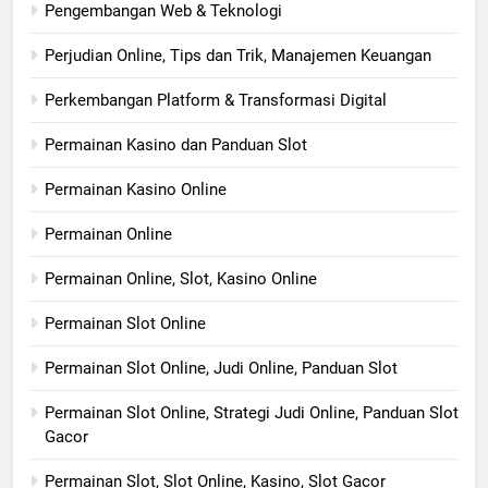
Pengembangan Web & Teknologi
Perjudian Online, Tips dan Trik, Manajemen Keuangan
Perkembangan Platform & Transformasi Digital
Permainan Kasino dan Panduan Slot
Permainan Kasino Online
Permainan Online
Permainan Online, Slot, Kasino Online
Permainan Slot Online
Permainan Slot Online, Judi Online, Panduan Slot
Permainan Slot Online, Strategi Judi Online, Panduan Slot
Gacor
Permainan Slot, Slot Online, Kasino, Slot Gacor