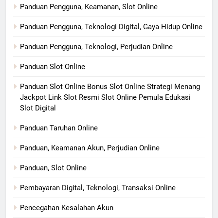
Panduan Pengguna, Keamanan, Slot Online
Panduan Pengguna, Teknologi Digital, Gaya Hidup Online
Panduan Pengguna, Teknologi, Perjudian Online
Panduan Slot Online
Panduan Slot Online Bonus Slot Online Strategi Menang
Jackpot Link Slot Resmi Slot Online Pemula Edukasi
Slot Digital
Panduan Taruhan Online
Panduan, Keamanan Akun, Perjudian Online
Panduan, Slot Online
Pembayaran Digital, Teknologi, Transaksi Online
Pencegahan Kesalahan Akun