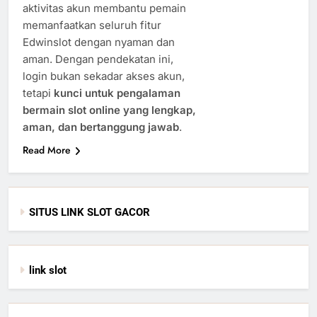
aktivitas akun membantu pemain
memanfaatkan seluruh fitur
Edwinslot dengan nyaman dan
aman. Dengan pendekatan ini,
login bukan sekadar akses akun,
tetapi
kunci untuk pengalaman
bermain slot online yang lengkap,
aman, dan bertanggung jawab
.
Read More
SITUS LINK SLOT GACOR
link slot