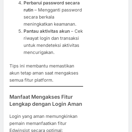
Perbarui password secara
rutin
– Mengganti password
secara berkala
meningkatkan keamanan.
Pantau aktivitas akun
– Cek
riwayat login dan transaksi
untuk mendeteksi aktivitas
mencurigakan.
Tips ini membantu memastikan
akun tetap aman saat mengakses
semua fitur platform.
Manfaat Mengakses Fitur
Lengkap dengan Login Aman
Login yang aman memungkinkan
pemain memanfaatkan fitur
Edwinslot secara optimal: