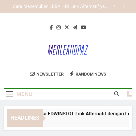
Skip
KAYA787 Alternatif sebagai Opsi Akses dengan
to
Sistem yang Responsif
content
KAYA787 Alternatif sebagai Jalur Akses yang
Mudah Dipahami Pengguna
Panduan Membuka EDWINSLOT Link Alternatif
dengan Lebih Praktis
Cara Menemukan LEBAH4D Link Alternatif yang
Mudah Diakses
KAYA787 Alternatif sebagai Opsi Akses dengan
Sistem yang Responsif
Merle And Paz
Dapatkan Perhiasan Mewah Dan Aksesori
KAYA787 Alternatif sebagai Jalur Akses yang
NEWSLETTER
RANDOM NEWS
Mudah Dipahami Pengguna
Berkualitas Di Merle And Paz Untuk
Melengkapi Gaya Anda.
MENU
nduan Membuka EDWINSLOT Link Alternatif dengan Lebih Pra
HEADLINES
Weeks Ago