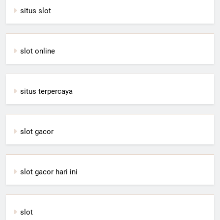
situs slot
slot online
situs terpercaya
slot gacor
slot gacor hari ini
slot