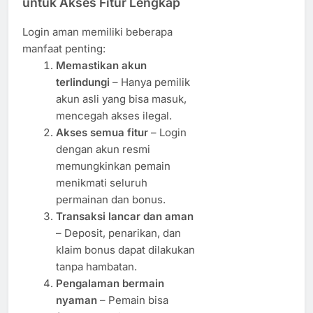
untuk Akses Fitur Lengkap
Login aman memiliki beberapa
manfaat penting:
Memastikan akun
terlindungi
– Hanya pemilik
akun asli yang bisa masuk,
mencegah akses ilegal.
Akses semua fitur
– Login
dengan akun resmi
memungkinkan pemain
menikmati seluruh
permainan dan bonus.
Transaksi lancar dan aman
– Deposit, penarikan, dan
klaim bonus dapat dilakukan
tanpa hambatan.
Pengalaman bermain
nyaman
– Pemain bisa