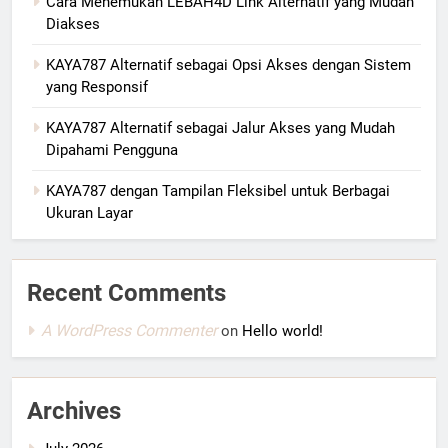
Cara Menemukan LEBAH4D Link Alternatif yang Mudah
Diakses
KAYA787 Alternatif sebagai Opsi Akses dengan Sistem
yang Responsif
KAYA787 Alternatif sebagai Jalur Akses yang Mudah
Dipahami Pengguna
KAYA787 dengan Tampilan Fleksibel untuk Berbagai
Ukuran Layar
Recent Comments
A WordPress Commenter
on
Hello world!
Archives