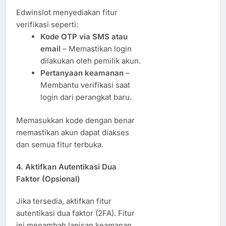
Edwinslot menyediakan fitur
verifikasi seperti:
Kode OTP via SMS atau
email
– Memastikan login
dilakukan oleh pemilik akun.
Pertanyaan keamanan
–
Membantu verifikasi saat
login dari perangkat baru.
Memasukkan kode dengan benar
memastikan akun dapat diakses
dan semua fitur terbuka.
4. Aktifkan Autentikasi Dua
Faktor (Opsional)
Jika tersedia, aktifkan fitur
autentikasi dua faktor (2FA). Fitur
ini menambah lapisan keamanan