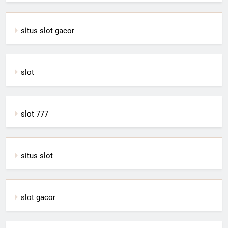
situs slot gacor
slot
slot 777
situs slot
slot gacor