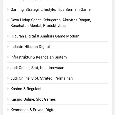
Gaming, Strategi, Lifestyle, Tips Bermain Game
Gaya Hidup Sehat, Kebugaran, Aktivitas Ringan,
Kesehatan Mental, Produktivitas
Hiburan Digital & Analisis Game Modern
Industri Hiburan Digital
Infrastruktur & Keandalan Sistem
Judi Online, Slot, Keistimewaan
Judi Online, Slot, Strategi Permainan
Kasino & Regulasi
Kasino Online, Slot Games
Keamanan & Privasi Digital