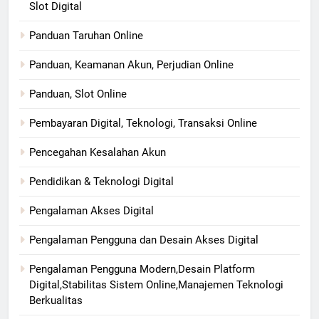
Slot Digital
Panduan Taruhan Online
Panduan, Keamanan Akun, Perjudian Online
Panduan, Slot Online
Pembayaran Digital, Teknologi, Transaksi Online
Pencegahan Kesalahan Akun
Pendidikan & Teknologi Digital
Pengalaman Akses Digital
Pengalaman Pengguna dan Desain Akses Digital
Pengalaman Pengguna Modern,Desain Platform
Digital,Stabilitas Sistem Online,Manajemen Teknologi
Berkualitas