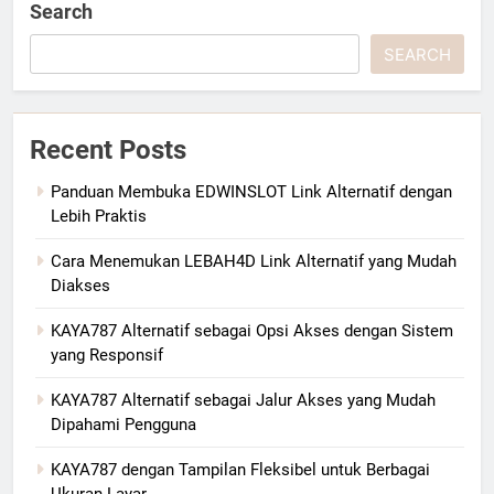
Search
SEARCH
Recent Posts
Panduan Membuka EDWINSLOT Link Alternatif dengan
Lebih Praktis
Cara Menemukan LEBAH4D Link Alternatif yang Mudah
Diakses
KAYA787 Alternatif sebagai Opsi Akses dengan Sistem
yang Responsif
KAYA787 Alternatif sebagai Jalur Akses yang Mudah
Dipahami Pengguna
KAYA787 dengan Tampilan Fleksibel untuk Berbagai
Ukuran Layar