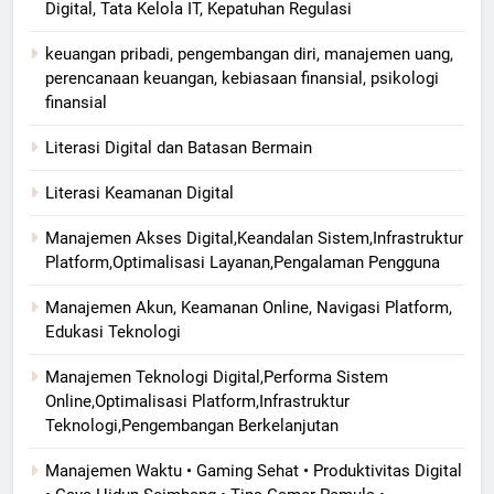
Digital, Tata Kelola IT, Kepatuhan Regulasi
keuangan pribadi, pengembangan diri, manajemen uang,
perencanaan keuangan, kebiasaan finansial, psikologi
finansial
Literasi Digital dan Batasan Bermain
Literasi Keamanan Digital
Manajemen Akses Digital,Keandalan Sistem,Infrastruktur
Platform,Optimalisasi Layanan,Pengalaman Pengguna
Manajemen Akun, Keamanan Online, Navigasi Platform,
Edukasi Teknologi
Manajemen Teknologi Digital,Performa Sistem
Online,Optimalisasi Platform,Infrastruktur
Teknologi,Pengembangan Berkelanjutan
Manajemen Waktu • Gaming Sehat • Produktivitas Digital