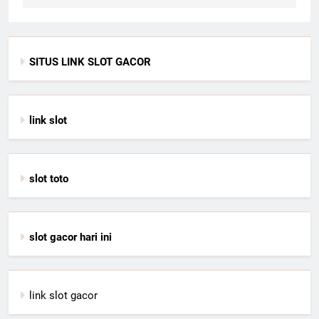
SITUS LINK SLOT GACOR
link slot
slot toto
slot gacor hari ini
link slot gacor