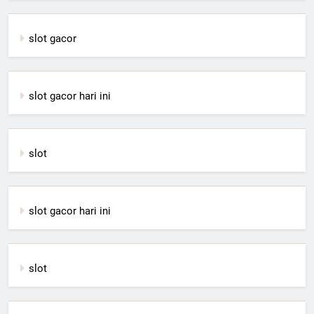
slot gacor
slot gacor hari ini
slot
slot gacor hari ini
slot