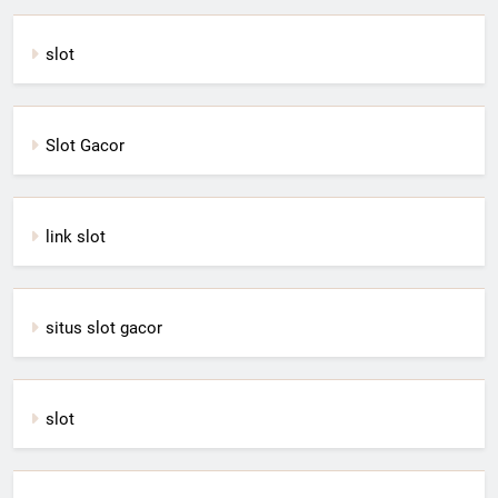
slot
Slot Gacor
link slot
situs slot gacor
slot