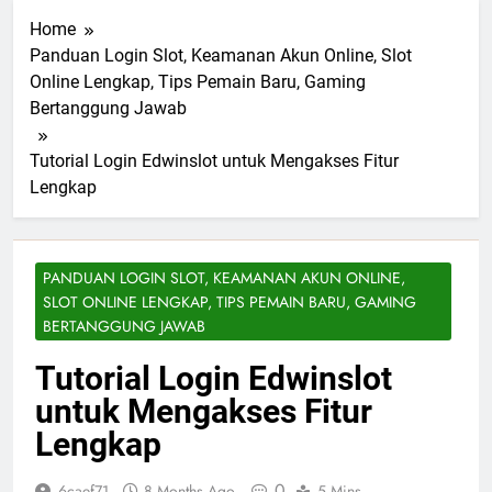
Home
Panduan Login Slot, Keamanan Akun Online, Slot
Online Lengkap, Tips Pemain Baru, Gaming
Bertanggung Jawab
Tutorial Login Edwinslot untuk Mengakses Fitur
Lengkap
PANDUAN LOGIN SLOT, KEAMANAN AKUN ONLINE,
SLOT ONLINE LENGKAP, TIPS PEMAIN BARU, GAMING
BERTANGGUNG JAWAB
Tutorial Login Edwinslot
untuk Mengakses Fitur
Lengkap
0
6caef71
8 Months Ago
5 Mins