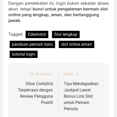
Dengan pendekatan ini, login bukan sekadar akses
akun, tetapi
kunci untuk pengalaman bermain slot
online yang lengkap, aman, dan bertanggung
jawab
.
Tagged:
Edwinslot
fitur lengkap
panduan pemain baru
slot online aman
tutorial login
Previous:
Next:
Post
navigation
Situs CorlaSlot
Tips Mendapatkan
Terpercaya dengan
Jackpot Lewat
Review Pengguna
Bonus Link Slot
Positif
untuk Pemain
Pemula