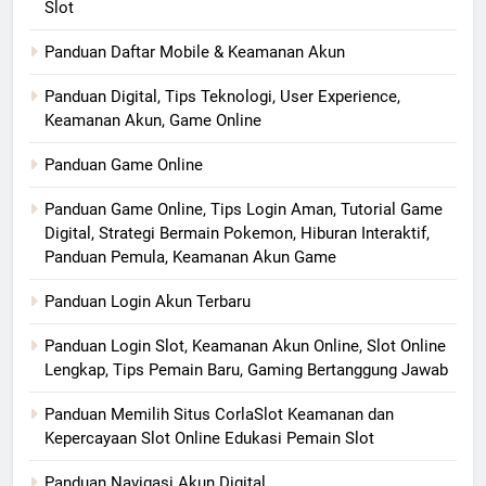
Slot
Panduan Daftar Mobile & Keamanan Akun
Panduan Digital, Tips Teknologi, User Experience,
Keamanan Akun, Game Online
Panduan Game Online
Panduan Game Online, Tips Login Aman, Tutorial Game
Digital, Strategi Bermain Pokemon, Hiburan Interaktif,
Panduan Pemula, Keamanan Akun Game
Panduan Login Akun Terbaru
Panduan Login Slot, Keamanan Akun Online, Slot Online
Lengkap, Tips Pemain Baru, Gaming Bertanggung Jawab
Panduan Memilih Situs CorlaSlot Keamanan dan
Kepercayaan Slot Online Edukasi Pemain Slot
Panduan Navigasi Akun Digital