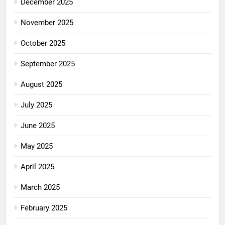
December 2025
November 2025
October 2025
September 2025
August 2025
July 2025
June 2025
May 2025
April 2025
March 2025
February 2025