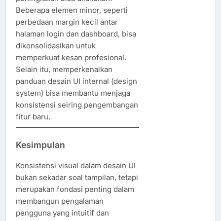
Beberapa elemen minor, seperti
perbedaan margin kecil antar
halaman login dan dashboard, bisa
dikonsolidasikan untuk
memperkuat kesan profesional.
Selain itu, memperkenalkan
panduan desain UI internal (design
system) bisa membantu menjaga
konsistensi seiring pengembangan
fitur baru.
Kesimpulan
Konsistensi visual dalam desain UI
bukan sekadar soal tampilan, tetapi
merupakan fondasi penting dalam
membangun pengalaman
pengguna yang intuitif dan