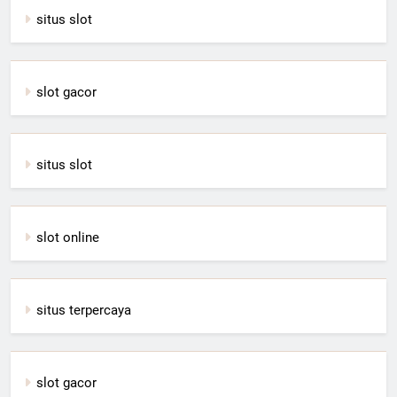
situs slot
slot gacor
situs slot
slot online
situs terpercaya
slot gacor