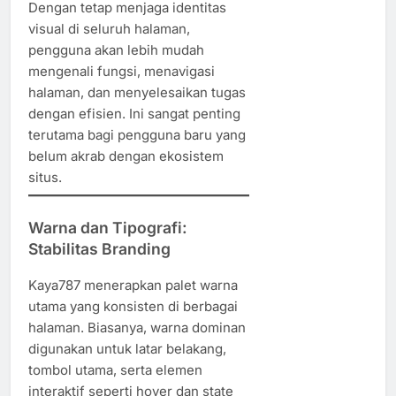
Dengan tetap menjaga identitas
visual di seluruh halaman,
pengguna akan lebih mudah
mengenali fungsi, menavigasi
halaman, dan menyelesaikan tugas
dengan efisien. Ini sangat penting
terutama bagi pengguna baru yang
belum akrab dengan ekosistem
situs.
Warna dan Tipografi:
Stabilitas Branding
Kaya787 menerapkan palet warna
utama yang konsisten di berbagai
halaman. Biasanya, warna dominan
digunakan untuk latar belakang,
tombol utama, serta elemen
interaktif seperti hover dan state