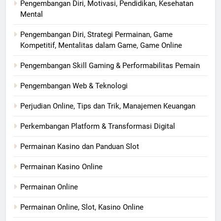
Pengembangan Diri, Motivasi, Pendidikan, Kesehatan
Mental
Pengembangan Diri, Strategi Permainan, Game
Kompetitif, Mentalitas dalam Game, Game Online
Pengembangan Skill Gaming & Performabilitas Pemain
Pengembangan Web & Teknologi
Perjudian Online, Tips dan Trik, Manajemen Keuangan
Perkembangan Platform & Transformasi Digital
Permainan Kasino dan Panduan Slot
Permainan Kasino Online
Permainan Online
Permainan Online, Slot, Kasino Online