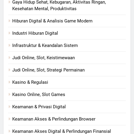
Gaya Hidup Sehat, Kebugaran, Aktivitas Ringan,
Kesehatan Mental, Produktivitas
Hiburan Digital & Analisis Game Modern
Industri Hiburan Digital
Infrastruktur & Keandalan Sistem
Judi Online, Slot, Keistimewaan
Judi Online, Slot, Strategi Permainan
Kasino & Regulasi
Kasino Online, Slot Games
Keamanan & Privasi Digital
Keamanan Akses & Perlindungan Browser
Keamanan Akses Digital & Perlindungan Finansial