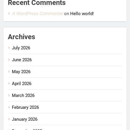
Recent Comments
A WordPress Commenter
on
Hello world!
Archives
July 2026
June 2026
May 2026
April 2026
March 2026
February 2026
January 2026