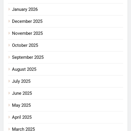
January 2026
December 2025
November 2025
October 2025
September 2025
August 2025
July 2025
June 2025
May 2025
April 2025
March 2025