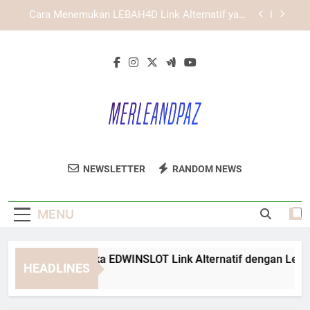
Skip
KAYA787 Alternatif sebagai Opsi Akses dengan
to
Sistem yang Responsif
content
KAYA787 Alternatif sebagai Jalur Akses yang
Mudah Dipahami Pengguna
Panduan Membuka EDWINSLOT Link Alternatif
dengan Lebih Praktis
Cara Menemukan LEBAH4D Link Alternatif yang
Mudah Diakses
KAYA787 Alternatif sebagai Opsi Akses dengan
Sistem yang Responsif
Merle And Paz
Dapatkan Perhiasan Mewah Dan Aksesori
KAYA787 Alternatif sebagai Jalur Akses yang
NEWSLETTER
RANDOM NEWS
Mudah Dipahami Pengguna
Berkualitas Di Merle And Paz Untuk
Melengkapi Gaya Anda.
MENU
nduan Membuka EDWINSLOT Link Alternatif dengan Lebih Pra
HEADLINES
Weeks Ago