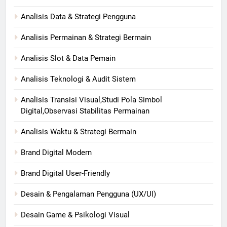
Analisis Data & Strategi Pengguna
Analisis Permainan & Strategi Bermain
Analisis Slot & Data Pemain
Analisis Teknologi & Audit Sistem
Analisis Transisi Visual,Studi Pola Simbol
Digital,Observasi Stabilitas Permainan
Analisis Waktu & Strategi Bermain
Brand Digital Modern
Brand Digital User-Friendly
Desain & Pengalaman Pengguna (UX/UI)
Desain Game & Psikologi Visual