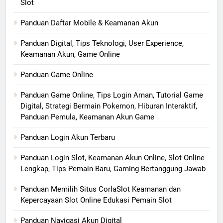
Slot
Panduan Daftar Mobile & Keamanan Akun
Panduan Digital, Tips Teknologi, User Experience,
Keamanan Akun, Game Online
Panduan Game Online
Panduan Game Online, Tips Login Aman, Tutorial Game
Digital, Strategi Bermain Pokemon, Hiburan Interaktif,
Panduan Pemula, Keamanan Akun Game
Panduan Login Akun Terbaru
Panduan Login Slot, Keamanan Akun Online, Slot Online
Lengkap, Tips Pemain Baru, Gaming Bertanggung Jawab
Panduan Memilih Situs CorlaSlot Keamanan dan
Kepercayaan Slot Online Edukasi Pemain Slot
Panduan Navigasi Akun Digital