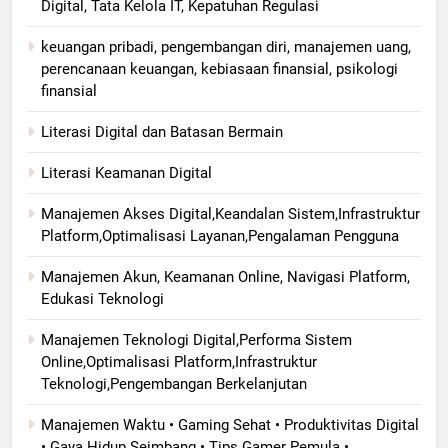
Digital, Tata Kelola IT, Kepatuhan Regulasi
keuangan pribadi, pengembangan diri, manajemen uang,
perencanaan keuangan, kebiasaan finansial, psikologi
finansial
Literasi Digital dan Batasan Bermain
Literasi Keamanan Digital
Manajemen Akses Digital,Keandalan Sistem,Infrastruktur
Platform,Optimalisasi Layanan,Pengalaman Pengguna
Manajemen Akun, Keamanan Online, Navigasi Platform,
Edukasi Teknologi
Manajemen Teknologi Digital,Performa Sistem
Online,Optimalisasi Platform,Infrastruktur
Teknologi,Pengembangan Berkelanjutan
Manajemen Waktu • Gaming Sehat • Produktivitas Digital
• Gaya Hidup Seimbang • Tips Gamer Pemula •