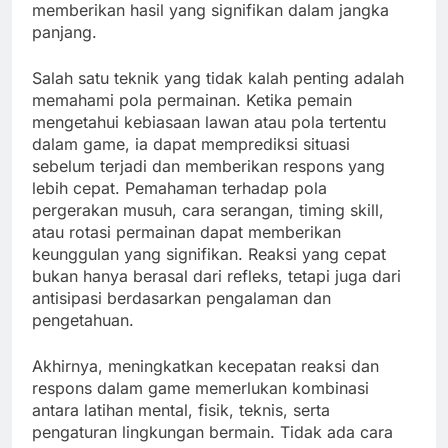
memberikan hasil yang signifikan dalam jangka
panjang.
Salah satu teknik yang tidak kalah penting adalah
memahami pola permainan. Ketika pemain
mengetahui kebiasaan lawan atau pola tertentu
dalam game, ia dapat memprediksi situasi
sebelum terjadi dan memberikan respons yang
lebih cepat. Pemahaman terhadap pola
pergerakan musuh, cara serangan, timing skill,
atau rotasi permainan dapat memberikan
keunggulan yang signifikan. Reaksi yang cepat
bukan hanya berasal dari refleks, tetapi juga dari
antisipasi berdasarkan pengalaman dan
pengetahuan.
Akhirnya, meningkatkan kecepatan reaksi dan
respons dalam game memerlukan kombinasi
antara latihan mental, fisik, teknis, serta
pengaturan lingkungan bermain. Tidak ada cara