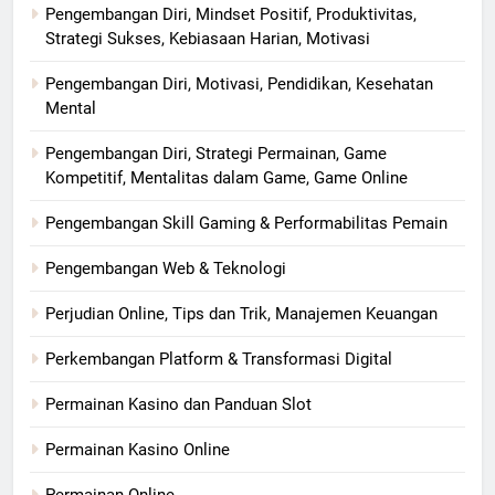
Pengembangan Diri, Mindset Positif, Produktivitas,
Strategi Sukses, Kebiasaan Harian, Motivasi
Pengembangan Diri, Motivasi, Pendidikan, Kesehatan
Mental
Pengembangan Diri, Strategi Permainan, Game
Kompetitif, Mentalitas dalam Game, Game Online
Pengembangan Skill Gaming & Performabilitas Pemain
Pengembangan Web & Teknologi
Perjudian Online, Tips dan Trik, Manajemen Keuangan
Perkembangan Platform & Transformasi Digital
Permainan Kasino dan Panduan Slot
Permainan Kasino Online