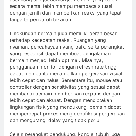
secara mental lebih mampu membaca situasi
dengan jernih dan memberikan reaksi yang tepat
tanpa terpengaruh tekanan.
Lingkungan bermain juga memiliki peran besar
terhadap kecepatan reaksi. Ruangan yang
nyaman, pencahayaan yang baik, serta perangkat
yang responsif dapat membuat pengalaman
bermain menjadi lebih optimal. Misalnya,
penggunaan monitor dengan refresh rate tinggi
dapat membantu menampilkan pergerakan visual
lebih cepat dan halus. Sementara itu, mouse atau
controller dengan sensitivitas yang sesuai dapat
membantu pemain memberikan respons dengan
lebih cepat dan akurat. Dengan menciptakan
lingkungan fisik yang mendukung, pemain dapat
mempercepat proses mengidentifikasi pergerakan
dan mengurangi delay yang tidak perlu.
Selain perangkat pendukung, kondisi tubuh juga