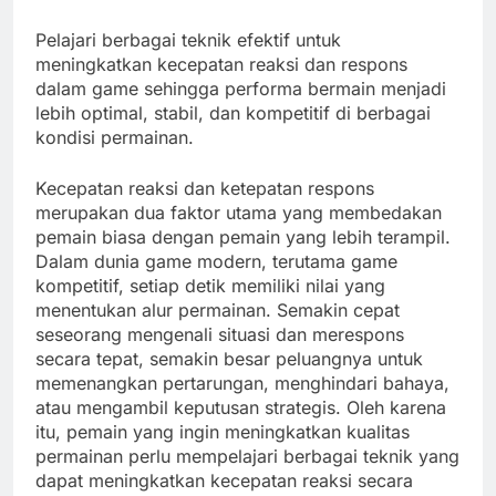
Pelajari berbagai teknik efektif untuk
meningkatkan kecepatan reaksi dan respons
dalam game sehingga performa bermain menjadi
lebih optimal, stabil, dan kompetitif di berbagai
kondisi permainan.
Kecepatan reaksi dan ketepatan respons
merupakan dua faktor utama yang membedakan
pemain biasa dengan pemain yang lebih terampil.
Dalam dunia game modern, terutama game
kompetitif, setiap detik memiliki nilai yang
menentukan alur permainan. Semakin cepat
seseorang mengenali situasi dan merespons
secara tepat, semakin besar peluangnya untuk
memenangkan pertarungan, menghindari bahaya,
atau mengambil keputusan strategis. Oleh karena
itu, pemain yang ingin meningkatkan kualitas
permainan perlu mempelajari berbagai teknik yang
dapat meningkatkan kecepatan reaksi secara