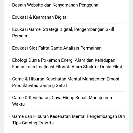
Desain Website dan Kenyamanan Pengguna
Edukasi & Keamanan Digital
Edukasi Game, Strategi Digital, Pengembangan Skill
Pemain
Edukasi Slot Fakta Game Analisis Permainan
Ekologi Dunia Pokémon Energi Alam dan Kehidupan
Fantasi dan Imajinasi Filosofi Alam Struktur Dunia Fiksi
Game & Hiburan Kesehatan Mental Manajemen Emosi
Produktivitas Gaming Sehat
Game & Kesehatan, Gaya Hidup Sehat, Manajemen
Waktu
Game dan Hiburan Kesehatan Mental Pengembangan Diri
Tips Gaming Esports