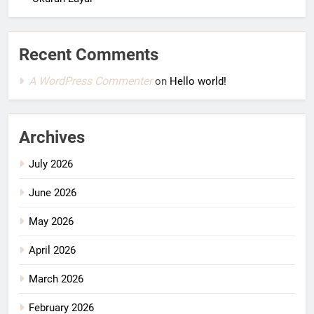
Recent Comments
A WordPress Commenter
on
Hello world!
Archives
July 2026
June 2026
May 2026
April 2026
March 2026
February 2026