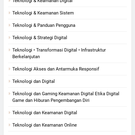
Teknologi & Keamanan Digital
Teknologi & Keamanan Sistem
Teknologi & Panduan Pengguna
Teknologi & Strategi Digital
Teknologi • Transformasi Digital • Infrastruktur
Berkelanjutan
Teknologi Akses dan Antarmuka Responsif
Teknologi dan Digital
Teknologi dan Gaming Keamanan Digital Etika Digital
Game dan Hiburan Pengembangan Diri
Teknologi dan Keamanan Digital
Teknologi dan Keamanan Online