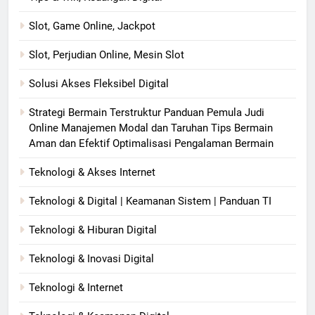
Slot, Game Online, Jackpot
Slot, Perjudian Online, Mesin Slot
Solusi Akses Fleksibel Digital
Strategi Bermain Terstruktur Panduan Pemula Judi
Online Manajemen Modal dan Taruhan Tips Bermain
Aman dan Efektif Optimalisasi Pengalaman Bermain
Teknologi & Akses Internet
Teknologi & Digital | Keamanan Sistem | Panduan TI
Teknologi & Hiburan Digital
Teknologi & Inovasi Digital
Teknologi & Internet