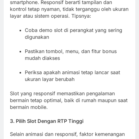
smartphone. Responsif berarti tampilan dan
kontrol tetap nyaman, tidak terganggu oleh ukuran
layar atau sistem operasi. Tipsnya:
Coba demo slot di perangkat yang sering
digunakan
Pastikan tombol, menu, dan fitur bonus
mudah diakses
Periksa apakah animasi tetap lancar saat
ukuran layar berubah
Slot yang responsif memastikan pengalaman
bermain tetap optimal, baik di rumah maupun saat
bermain mobile.
3. Pilih Slot Dengan RTP Tinggi
Selain animasi dan responsif, faktor kemenangan