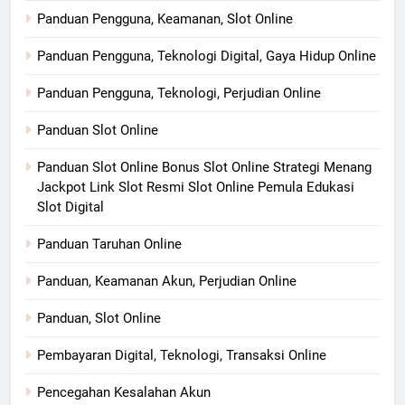
Panduan Pengguna, Keamanan, Slot Online
Panduan Pengguna, Teknologi Digital, Gaya Hidup Online
Panduan Pengguna, Teknologi, Perjudian Online
Panduan Slot Online
Panduan Slot Online Bonus Slot Online Strategi Menang
Jackpot Link Slot Resmi Slot Online Pemula Edukasi
Slot Digital
Panduan Taruhan Online
Panduan, Keamanan Akun, Perjudian Online
Panduan, Slot Online
Pembayaran Digital, Teknologi, Transaksi Online
Pencegahan Kesalahan Akun