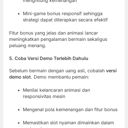
menghitung kemenangan
Mini-game bonus responsif sehingga
strategi dapat diterapkan secara efektif
Fitur bonus yang jelas dan animasi lancar
meningkatkan pengalaman bermain sekaligus
peluang menang.
5. Coba Versi Demo Terlebih Dahulu
Sebelum bermain dengan uang asli, cobalah
versi
demo slot
. Demo membantu pemain:
Menilai kelancaran animasi dan
responsivitas mesin
Mengenal pola kemenangan dan fitur bonus
Memastikan slot nyaman dimainkan dalam