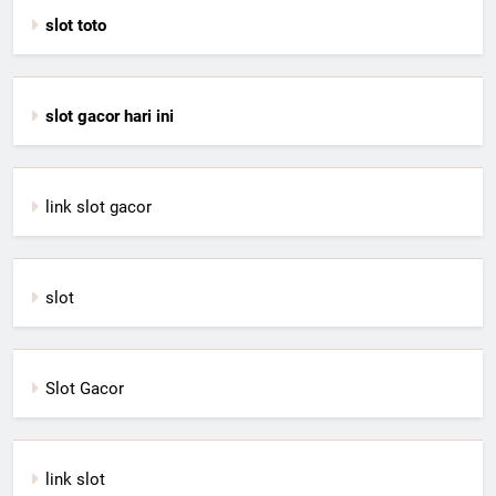
slot toto
slot gacor hari ini
link slot gacor
slot
Slot Gacor
link slot