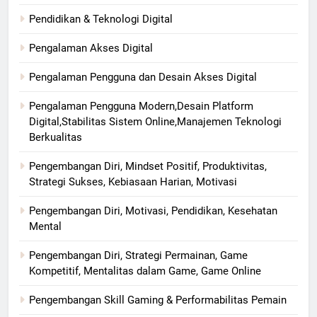
Pendidikan & Teknologi Digital
Pengalaman Akses Digital
Pengalaman Pengguna dan Desain Akses Digital
Pengalaman Pengguna Modern,Desain Platform
Digital,Stabilitas Sistem Online,Manajemen Teknologi
Berkualitas
Pengembangan Diri, Mindset Positif, Produktivitas,
Strategi Sukses, Kebiasaan Harian, Motivasi
Pengembangan Diri, Motivasi, Pendidikan, Kesehatan
Mental
Pengembangan Diri, Strategi Permainan, Game
Kompetitif, Mentalitas dalam Game, Game Online
Pengembangan Skill Gaming & Performabilitas Pemain