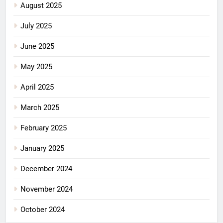
August 2025
July 2025
June 2025
May 2025
April 2025
March 2025
February 2025
January 2025
December 2024
November 2024
October 2024