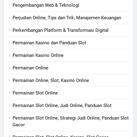
Pengembangan Web & Teknologi
Perjudian Online, Tips dan Trik, Manajemen Keuangan
Perkembangan Platform & Transformasi Digital
Permainan Kasino dan Panduan Slot
Permainan Kasino Online
Permainan Online
Permainan Online, Slot, Kasino Online
Permainan Slot Online
Permainan Slot Online, Judi Online, Panduan Slot
Permainan Slot Online, Strategi Judi Online, Panduan Slot
Gacor