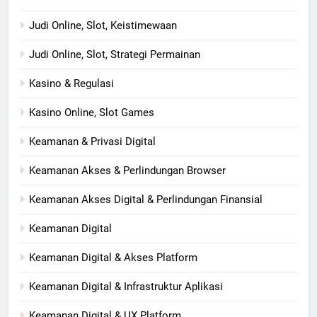
Judi Online, Slot, Keistimewaan
Judi Online, Slot, Strategi Permainan
Kasino & Regulasi
Kasino Online, Slot Games
Keamanan & Privasi Digital
Keamanan Akses & Perlindungan Browser
Keamanan Akses Digital & Perlindungan Finansial
Keamanan Digital
Keamanan Digital & Akses Platform
Keamanan Digital & Infrastruktur Aplikasi
Keamanan Digital & UX Platform