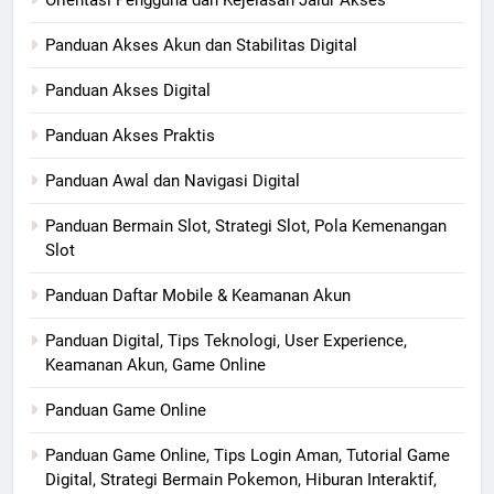
Orientasi Pengguna dan Kejelasan Jalur Akses
Panduan Akses Akun dan Stabilitas Digital
Panduan Akses Digital
Panduan Akses Praktis
Panduan Awal dan Navigasi Digital
Panduan Bermain Slot, Strategi Slot, Pola Kemenangan
Slot
Panduan Daftar Mobile & Keamanan Akun
Panduan Digital, Tips Teknologi, User Experience,
Keamanan Akun, Game Online
Panduan Game Online
Panduan Game Online, Tips Login Aman, Tutorial Game
Digital, Strategi Bermain Pokemon, Hiburan Interaktif,