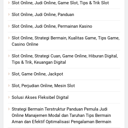
Slot Online, Judi Online, Game Slot, Tips & Trik Slot
Slot Online, Judi Online, Panduan
Slot Online, Judi Online, Permainan Kasino
Slot Online, Strategi Bermain, Kualitas Game, Tips Game,
Casino Online
Slot Online, Strategi Cuan, Game Online, Hiburan Digital,
Tips & Trik, Keuangan Digital
Slot, Game Online, Jackpot
Slot, Perjudian Online, Mesin Slot
Solusi Akses Fleksibel Digital
Strategi Bermain Terstruktur Panduan Pemula Judi
Online Manajemen Modal dan Taruhan Tips Bermain
Aman dan Efektif Optimalisasi Pengalaman Bermain