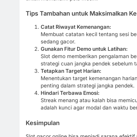
Tips Tambahan untuk Maksimalkan K
Catat Riwayat Kemenangan:
Membuat catatan kecil tentang sesi 
sedang gacor.
Gunakan Fitur Demo untuk Latihan:
Slot demo memberikan pengalaman berm
strategi cuan jangka pendek sebelum t
Tetapkan Target Harian:
Menentukan target kemenangan harian d
penting dalam strategi jangka pendek.
Hindari Terbawa Emosi:
Streak menang atau kalah bisa memicu t
adalah kunci agar modal dan waktu ber
Kesimpulan
Slot gacor online bisa menjadi sarana efektif