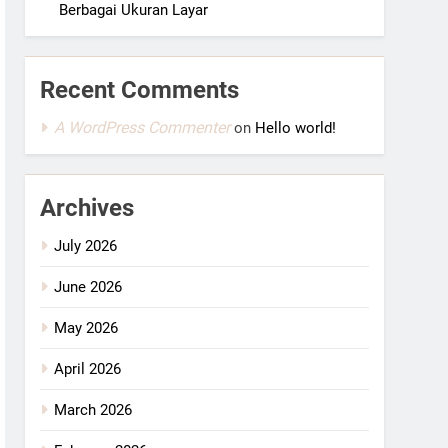
Berbagai Ukuran Layar
Recent Comments
A WordPress Commenter
on
Hello world!
Archives
July 2026
June 2026
May 2026
April 2026
March 2026