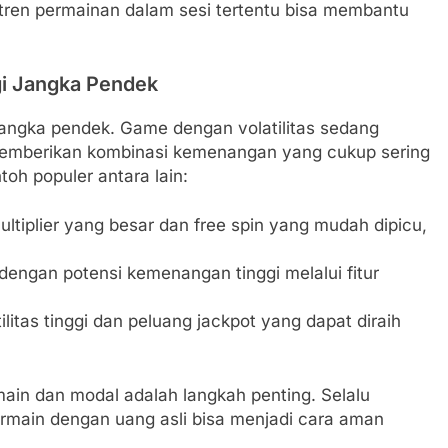
en permainan dalam sesi tertentu bisa membantu
gi Jangka Pendek
jangka pendek. Game dengan volatilitas sedang
a memberikan kombinasi kemenangan yang cukup sering
toh populer antara lain:
ltiplier yang besar dan free spin yang mudah dipicu,
ngan potensi kemenangan tinggi melalui fitur
ilitas tinggi dan peluang jackpot yang dapat diraih
in dan modal adalah langkah penting. Selalu
main dengan uang asli bisa menjadi cara aman