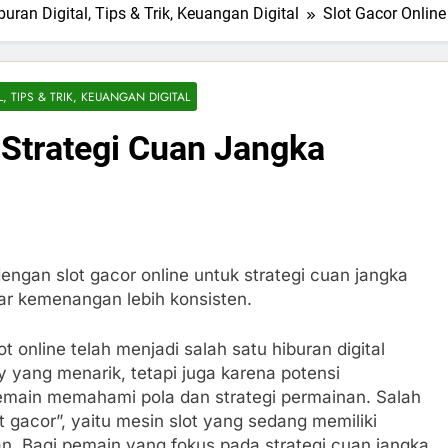
buran Digital, Tips & Trik, Keuangan Digital
Slot Gacor Onlin
, TIPS & TRIK, KEUANGAN DIGITAL
 Strategi Cuan Jangka
gan slot gacor online untuk strategi cuan jangka
ar kemenangan lebih konsisten.
 online telah menjadi salah satu hiburan digital
 yang menarik, tetapi juga karena potensi
pemain memahami pola dan strategi permainan. Salah
ot gacor”, yaitu mesin slot yang sedang memiliki
. Bagi pemain yang fokus pada strategi cuan jangka