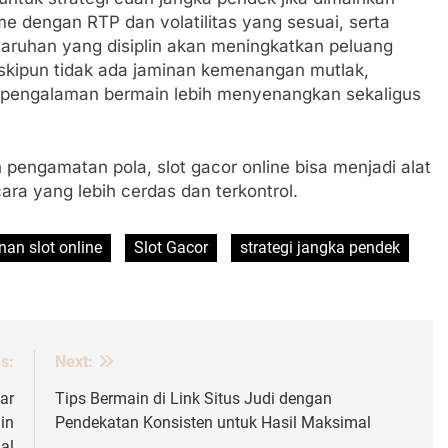
 dengan RTP dan volatilitas yang sesuai, serta
aruhan yang disiplin akan meningkatkan peluang
skipun tidak ada jaminan kemenangan mutlak,
pengalaman bermain lebih menyenangkan sekaligus
engamatan pola, slot gacor online bisa menjadi alat
ra yang lebih cerdas dan terkontrol.
an slot online
Slot Gacor
strategi jangka pendek
s:
Next:
ar
Tips Bermain di Link Situs Judi dengan
in
Pendekatan Konsisten untuk Hasil Maksimal
al