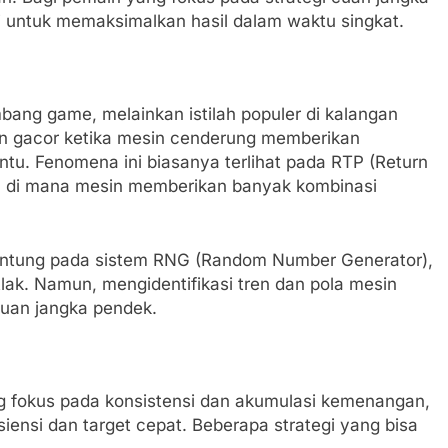
i untuk memaksimalkan hasil dalam waktu singkat.
mbang game, melainkan istilah populer di kalangan
kan gacor ketika mesin cenderung memberikan
ntu. Fenomena ini biasanya terlihat pada RTP (Return
ain di mana mesin memberikan banyak kombinasi
gantung pada sistem RNG (Random Number Generator),
ak. Namun, mengidentifikasi tren dan pola mesin
cuan jangka pendek.
g fokus pada konsistensi dan akumulasi kemenangan,
iensi dan target cepat. Beberapa strategi yang bisa