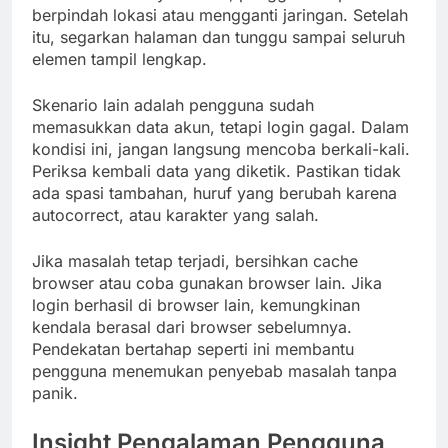
berpindah lokasi atau mengganti jaringan. Setelah
itu, segarkan halaman dan tunggu sampai seluruh
elemen tampil lengkap.
Skenario lain adalah pengguna sudah
memasukkan data akun, tetapi login gagal. Dalam
kondisi ini, jangan langsung mencoba berkali-kali.
Periksa kembali data yang diketik. Pastikan tidak
ada spasi tambahan, huruf yang berubah karena
autocorrect, atau karakter yang salah.
Jika masalah tetap terjadi, bersihkan cache
browser atau coba gunakan browser lain. Jika
login berhasil di browser lain, kemungkinan
kendala berasal dari browser sebelumnya.
Pendekatan bertahap seperti ini membantu
pengguna menemukan penyebab masalah tanpa
panik.
Insight Pengalaman Pengguna