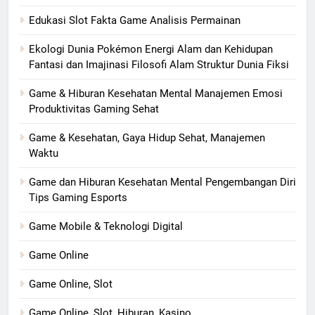
Edukasi Slot Fakta Game Analisis Permainan
Ekologi Dunia Pokémon Energi Alam dan Kehidupan
Fantasi dan Imajinasi Filosofi Alam Struktur Dunia Fiksi
Game & Hiburan Kesehatan Mental Manajemen Emosi
Produktivitas Gaming Sehat
Game & Kesehatan, Gaya Hidup Sehat, Manajemen
Waktu
Game dan Hiburan Kesehatan Mental Pengembangan Diri
Tips Gaming Esports
Game Mobile & Teknologi Digital
Game Online
Game Online, Slot
Game Online, Slot, Hiburan, Kasino