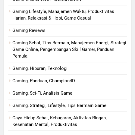
Gaming Lifestyle, Manajemen Waktu, Produktivitas
Harian, Relaksasi & Hobi, Game Casual
Gaming Reviews
Gaming Sehat, Tips Bermain, Manajemen Energi, Strategi
Game Online, Pengembangan Skill Gamer, Panduan
Pemula
Gaming, Hiburan, Teknologi
Gaming, Panduan, Champion4D
Gaming, Sci-Fi, Analisis Game
Gaming, Strategi, Lifestyle, Tips Bermain Game
Gaya Hidup Sehat, Kebugaran, Aktivitas Ringan,
Kesehatan Mental, Produktivitas