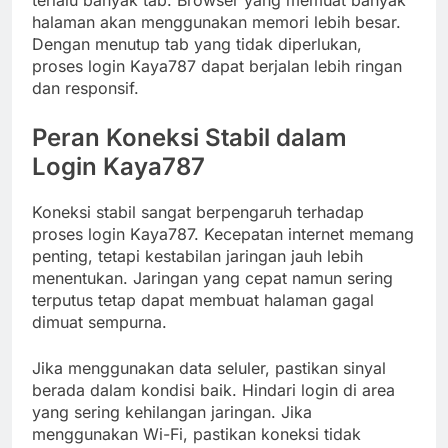
halaman akan menggunakan memori lebih besar.
Dengan menutup tab yang tidak diperlukan,
proses login Kaya787 dapat berjalan lebih ringan
dan responsif.
Peran Koneksi Stabil dalam
Login Kaya787
Koneksi stabil sangat berpengaruh terhadap
proses login Kaya787. Kecepatan internet memang
penting, tetapi kestabilan jaringan jauh lebih
menentukan. Jaringan yang cepat namun sering
terputus tetap dapat membuat halaman gagal
dimuat sempurna.
Jika menggunakan data seluler, pastikan sinyal
berada dalam kondisi baik. Hindari login di area
yang sering kehilangan jaringan. Jika
menggunakan Wi-Fi, pastikan koneksi tidak