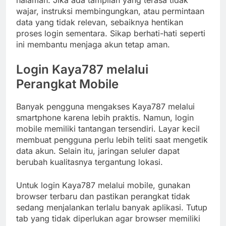
wajar, instruksi membingungkan, atau permintaan
data yang tidak relevan, sebaiknya hentikan
proses login sementara. Sikap berhati-hati seperti
ini membantu menjaga akun tetap aman.
Login Kaya787 melalui
Perangkat Mobile
Banyak pengguna mengakses Kaya787 melalui
smartphone karena lebih praktis. Namun, login
mobile memiliki tantangan tersendiri. Layar kecil
membuat pengguna perlu lebih teliti saat mengetik
data akun. Selain itu, jaringan seluler dapat
berubah kualitasnya tergantung lokasi.
Untuk login Kaya787 melalui mobile, gunakan
browser terbaru dan pastikan perangkat tidak
sedang menjalankan terlalu banyak aplikasi. Tutup
tab yang tidak diperlukan agar browser memiliki