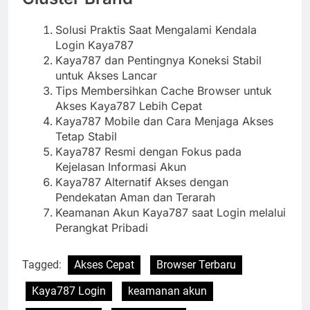
Solusi Praktis Saat Mengalami Kendala
Login Kaya787
Kaya787 dan Pentingnya Koneksi Stabil
untuk Akses Lancar
Tips Membersihkan Cache Browser untuk
Akses Kaya787 Lebih Cepat
Kaya787 Mobile dan Cara Menjaga Akses
Tetap Stabil
Kaya787 Resmi dengan Fokus pada
Kejelasan Informasi Akun
Kaya787 Alternatif Akses dengan
Pendekatan Aman dan Terarah
Keamanan Akun Kaya787 saat Login melalui
Perangkat Pribadi
Tagged:
Akses Cepat
Browser Terbaru
Kaya787 Login
keamanan akun