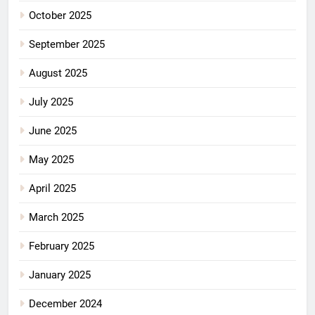
October 2025
September 2025
August 2025
July 2025
June 2025
May 2025
April 2025
March 2025
February 2025
January 2025
December 2024