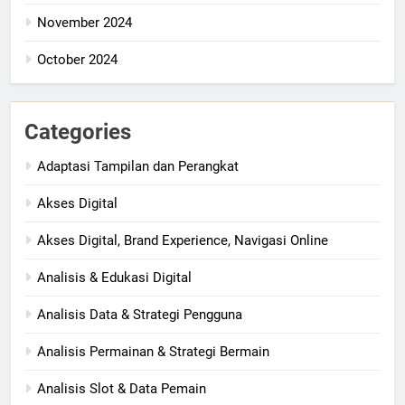
November 2024
October 2024
Categories
Adaptasi Tampilan dan Perangkat
Akses Digital
Akses Digital, Brand Experience, Navigasi Online
Analisis & Edukasi Digital
Analisis Data & Strategi Pengguna
Analisis Permainan & Strategi Bermain
Analisis Slot & Data Pemain