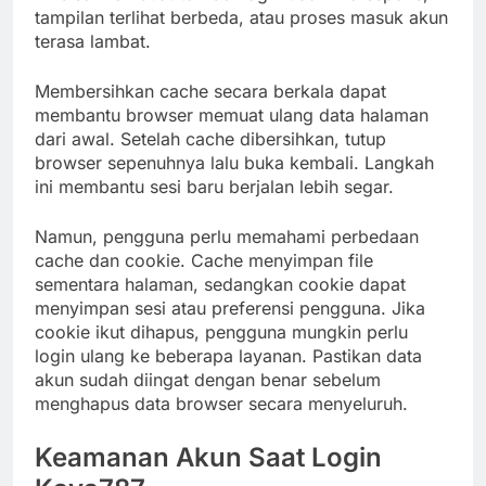
tampilan terlihat berbeda, atau proses masuk akun
terasa lambat.
Membersihkan cache secara berkala dapat
membantu browser memuat ulang data halaman
dari awal. Setelah cache dibersihkan, tutup
browser sepenuhnya lalu buka kembali. Langkah
ini membantu sesi baru berjalan lebih segar.
Namun, pengguna perlu memahami perbedaan
cache dan cookie. Cache menyimpan file
sementara halaman, sedangkan cookie dapat
menyimpan sesi atau preferensi pengguna. Jika
cookie ikut dihapus, pengguna mungkin perlu
login ulang ke beberapa layanan. Pastikan data
akun sudah diingat dengan benar sebelum
menghapus data browser secara menyeluruh.
Keamanan Akun Saat Login