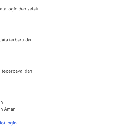
ata login dan selalu
ta terbaru dan
i tepercaya, dan
an
an Aman
ot login