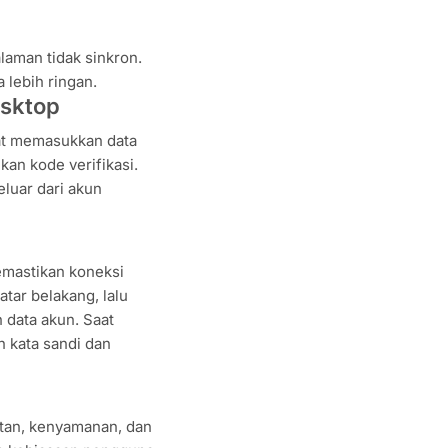
aman tidak sinkron.
lebih ringan.
esktop
aat memasukkan data
an kode verifikasi.
eluar dari akun
emastikan koneksi
atar belakang, lalu
data akun. Saat
 kata sandi dan
atan, kenyamanan, dan