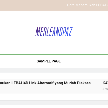
Cara Menemukan LEBAH4D
KAYA787 Alternatif sebagai Ops
KAYA787 Alternatif sebagai Jalu
Panduan Membuka EDWINSLOT L
le And Paz
Cara Menemukan LEBAH4D
Perhiasan Mewah Dan Aksesori Berkualitas Di Merle And Paz U
KAYA787 Alternatif sebagai Ops
SAMPLE PAGE
KAYA787 Alternatif sebagai Jalu
D Link Alternatif yang Mudah Diakses
KAYA787 Altern
3 Weeks Ago