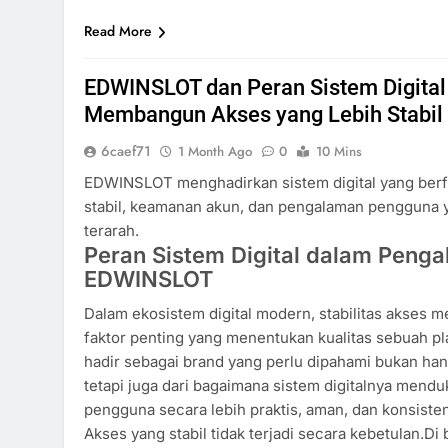
Read More
EDWINSLOT dan Peran Sistem Digital
Membangun Akses yang Lebih Stabil
6caef71
1 Month Ago
0
10 Mins
EDWINSLOT menghadirkan sistem digital yang ber
stabil, keamanan akun, dan pengalaman pengguna ya
terarah.
Peran Sistem Digital dalam Peng
EDWINSLOT
Dalam ekosistem digital modern, stabilitas akses me
faktor penting yang menentukan kualitas sebuah 
hadir sebagai brand yang perlu dipahami bukan hany
tetapi juga dari bagaimana sistem digitalnya mend
pengguna secara lebih praktis, aman, dan konsisten
Akses yang stabil tidak terjadi secara kebetulan.Di 