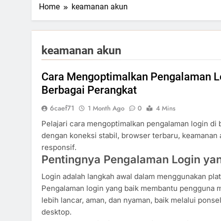
Home
keamanan akun
keamanan akun
Cara Mengoptimalkan Pengalaman Lo
Berbagai Perangkat
6caef71
1 Month Ago
0
4 Mins
Pelajari cara mengoptimalkan pengalaman login di 
dengan koneksi stabil, browser terbaru, keamanan 
responsif.
Pentingnya Pengalaman Login ya
Login adalah langkah awal dalam menggunakan platf
Pengalaman login yang baik membantu pengguna 
lebih lancar, aman, dan nyaman, baik melalui ponsel
desktop.