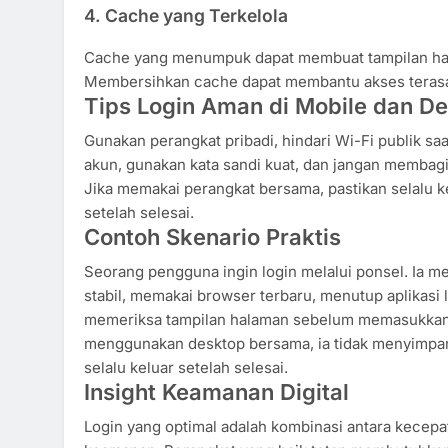
4. Cache yang Terkelola
Cache yang menumpuk dapat membuat tampilan hal
Membersihkan cache dapat membantu akses terasa 
Tips Login Aman di Mobile dan D
Gunakan perangkat pribadi, hindari Wi-Fi publik s
akun, gunakan kata sandi kuat, dan jangan membagik
Jika memakai perangkat bersama, pastikan selalu k
setelah selesai.
Contoh Skenario Praktis
Seorang pengguna ingin login melalui ponsel. Ia m
stabil, memakai browser terbaru, menutup aplikasi l
memeriksa tampilan halaman sebelum memasukkan 
menggunakan desktop bersama, ia tidak menyimpan
selalu keluar setelah selesai.
Insight Keamanan Digital
Login yang optimal adalah kombinasi antara kecep