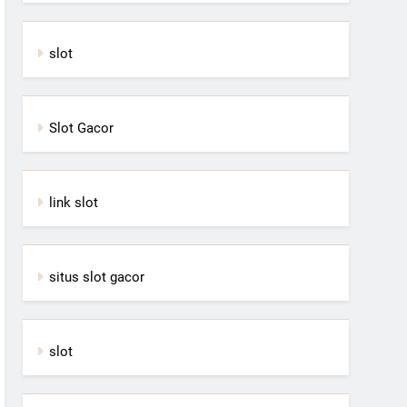
slot
Slot Gacor
link slot
situs slot gacor
slot