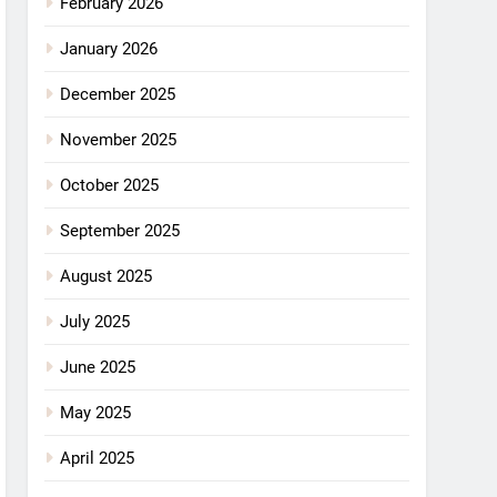
February 2026
January 2026
December 2025
November 2025
October 2025
September 2025
August 2025
July 2025
June 2025
May 2025
April 2025