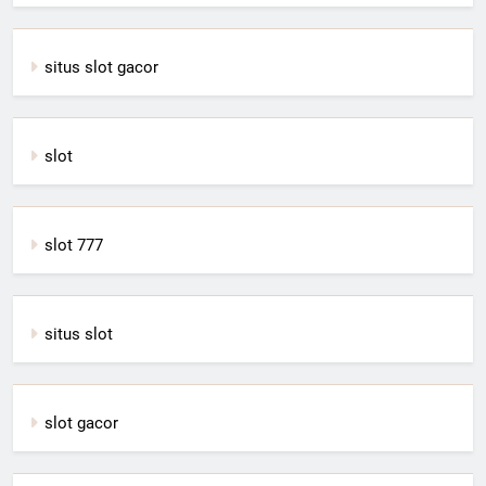
situs slot gacor
slot
slot 777
situs slot
slot gacor