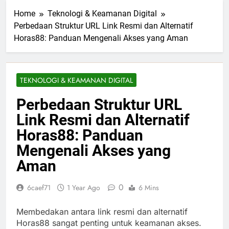
Home
Teknologi & Keamanan Digital
Perbedaan Struktur URL Link Resmi dan Alternatif
Horas88: Panduan Mengenali Akses yang Aman
TEKNOLOGI & KEAMANAN DIGITAL
Perbedaan Struktur URL
Link Resmi dan Alternatif
Horas88: Panduan
Mengenali Akses yang
Aman
0
6caef71
1 Year Ago
6 Mins
Membedakan antara link resmi dan alternatif
Horas88 sangat penting untuk keamanan akses.