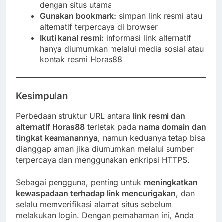
dengan situs utama
Gunakan bookmark:
simpan link resmi atau
alternatif terpercaya di browser
Ikuti kanal resmi:
informasi link alternatif
hanya diumumkan melalui media sosial atau
kontak resmi Horas88
Kesimpulan
Perbedaan struktur URL antara
link resmi dan
alternatif Horas88
terletak pada
nama domain dan
tingkat keamanannya
, namun keduanya tetap bisa
dianggap aman jika diumumkan melalui sumber
terpercaya dan menggunakan enkripsi HTTPS.
Sebagai pengguna, penting untuk
meningkatkan
kewaspadaan terhadap link mencurigakan
, dan
selalu memverifikasi alamat situs sebelum
melakukan login. Dengan pemahaman ini, Anda