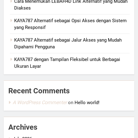
Cara Menemukan LEBAH4D Link Alternatif yang Mudah
Diakses
KAYA787 Alternatif sebagai Opsi Akses dengan Sistem
yang Responsif
KAYA787 Alternatif sebagai Jalur Akses yang Mudah
Dipahami Pengguna
KAYA787 dengan Tampilan Fleksibel untuk Berbagai
Ukuran Layar
Recent Comments
A WordPress Commenter
on
Hello world!
Archives