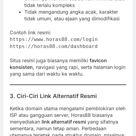
tidak terlalu kompleks
Tidak mengandung angka acak, karakter
tidak umum, atau ejaan yang dimodifikasi
Contoh link resmi:
https://www.horas88.com/login
https://horas88.com/dashboard
Situs resmi juga biasanya memiliki
favicon
konsisten
, navigasi yang rapi, serta halaman login
yang sama dari waktu ke waktu.
3. Ciri-Ciri Link Alternatif Resmi
Ketika domain utama mengalami pemblokiran oleh
ISP atau gangguan server, Horas88 biasanya
menyediakan
link alternatif resmi
yang sifatnya
sementara, namun tetap aman. Perbedaan
utamanya terletak pada struktur domain, misalnya: