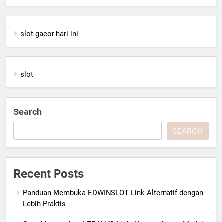
slot gacor hari ini
slot
Search
SEARCH
Recent Posts
Panduan Membuka EDWINSLOT Link Alternatif dengan
Lebih Praktis