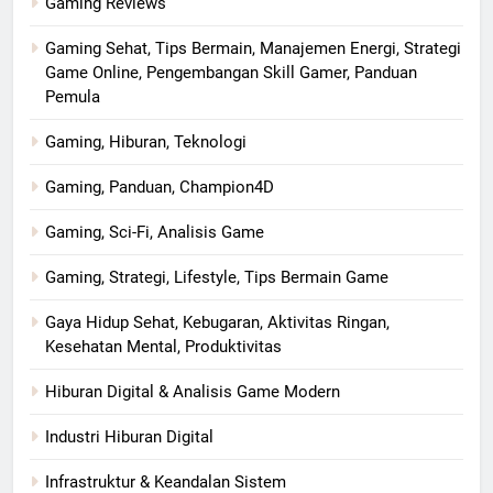
Gaming Reviews
Gaming Sehat, Tips Bermain, Manajemen Energi, Strategi
Game Online, Pengembangan Skill Gamer, Panduan
Pemula
Gaming, Hiburan, Teknologi
Gaming, Panduan, Champion4D
Gaming, Sci-Fi, Analisis Game
Gaming, Strategi, Lifestyle, Tips Bermain Game
Gaya Hidup Sehat, Kebugaran, Aktivitas Ringan,
Kesehatan Mental, Produktivitas
Hiburan Digital & Analisis Game Modern
Industri Hiburan Digital
Infrastruktur & Keandalan Sistem