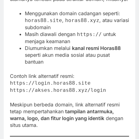
Menggunakan domain cadangan seperti:
,
, atau variasi
horas88.site
horas88.xyz
subdomain
Masih diawali dengan
untuk
https://
menjaga keamanan
Diumumkan melalui
kanal resmi Horas88
seperti akun media sosial atau pusat
bantuan
Contoh link alternatif resmi:
https://login.horas88.site
https://akses.horas88.xyz/login
Meskipun berbeda domain, link alternatif resmi
tetap mempertahankan
tampilan antarmuka,
warna, logo, dan fitur login yang identik
dengan
situs utama.