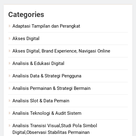
Categories
Adaptasi Tampilan dan Perangkat
Akses Digital
Akses Digital, Brand Experience, Navigasi Online
Analisis & Edukasi Digital
Analisis Data & Strategi Pengguna
Analisis Permainan & Strategi Bermain
Analisis Slot & Data Pemain
Analisis Teknologi & Audit Sistem
Analisis Transisi Visual,Studi Pola Simbol
Digital,Observasi Stabilitas Permainan