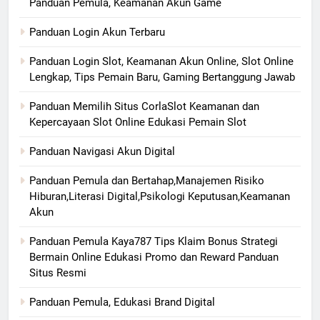
Panduan Pemula, Keamanan Akun Game
Panduan Login Akun Terbaru
Panduan Login Slot, Keamanan Akun Online, Slot Online
Lengkap, Tips Pemain Baru, Gaming Bertanggung Jawab
Panduan Memilih Situs CorlaSlot Keamanan dan
Kepercayaan Slot Online Edukasi Pemain Slot
Panduan Navigasi Akun Digital
Panduan Pemula dan Bertahap,Manajemen Risiko
Hiburan,Literasi Digital,Psikologi Keputusan,Keamanan
Akun
Panduan Pemula Kaya787 Tips Klaim Bonus Strategi
Bermain Online Edukasi Promo dan Reward Panduan
Situs Resmi
Panduan Pemula, Edukasi Brand Digital