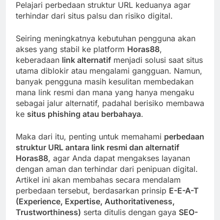
Pelajari perbedaan struktur URL keduanya agar
terhindar dari situs palsu dan risiko digital.
Seiring meningkatnya kebutuhan pengguna akan
akses yang stabil ke platform
Horas88
,
keberadaan
link alternatif
menjadi solusi saat situs
utama diblokir atau mengalami gangguan. Namun,
banyak pengguna masih kesulitan membedakan
mana link resmi dan mana yang hanya mengaku
sebagai jalur alternatif, padahal berisiko membawa
ke
situs phishing atau berbahaya
.
Maka dari itu, penting untuk memahami
perbedaan
struktur URL antara link resmi dan alternatif
Horas88
, agar Anda dapat mengakses layanan
dengan aman dan terhindar dari penipuan digital.
Artikel ini akan membahas secara mendalam
perbedaan tersebut, berdasarkan prinsip
E-E-A-T
(Experience, Expertise, Authoritativeness,
Trustworthiness)
serta ditulis dengan gaya
SEO-