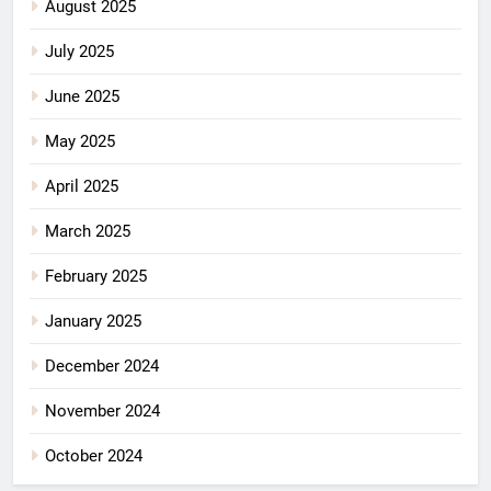
August 2025
July 2025
June 2025
May 2025
April 2025
March 2025
February 2025
January 2025
December 2024
November 2024
October 2024