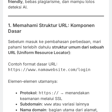
friendly
, bebas plagiarisme, dan mampu lolos
deteksi AI.
1. Memahami Struktur URL: Komponen
Dasar
Sebelum masuk ke pembahasan perbedaan, mari
pahami terlebih dahulu
struktur umum dari sebuah
URL (Uniform Resource Locator)
:
Contoh format dasar URL:
https://www.namawebsite.com/login
Elemen-elemen utamanya:
Protokol
:
→ menandakan
https://
keamanan melalui SSL
Subdomain
:
atau variasi lainnya
www
Nama domain
: bagian utama dari alamat,