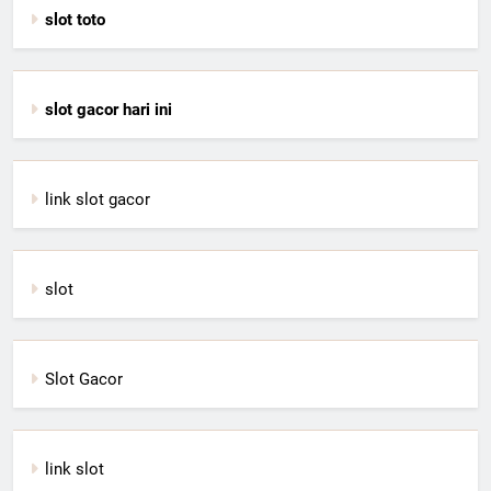
slot toto
slot gacor hari ini
link slot gacor
slot
Slot Gacor
link slot