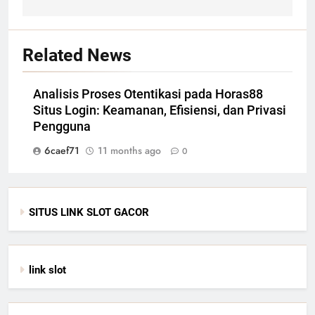
Related News
Analisis Proses Otentikasi pada Horas88
Situs Login: Keamanan, Efisiensi, dan Privasi
Pengguna
6caef71
11 months ago
0
SITUS LINK SLOT GACOR
link slot