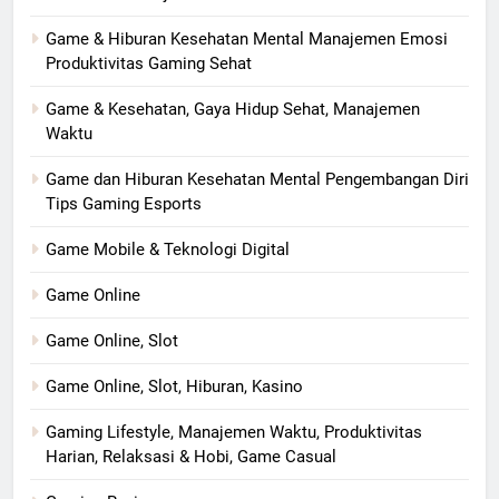
Game & Hiburan Kesehatan Mental Manajemen Emosi
Produktivitas Gaming Sehat
Game & Kesehatan, Gaya Hidup Sehat, Manajemen
Waktu
Game dan Hiburan Kesehatan Mental Pengembangan Diri
Tips Gaming Esports
Game Mobile & Teknologi Digital
Game Online
Game Online, Slot
Game Online, Slot, Hiburan, Kasino
Gaming Lifestyle, Manajemen Waktu, Produktivitas
Harian, Relaksasi & Hobi, Game Casual