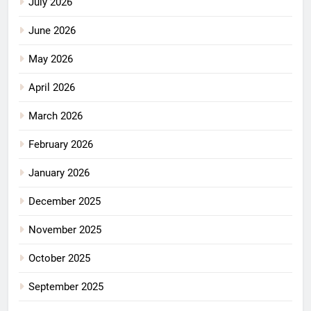
July 2026
June 2026
May 2026
April 2026
March 2026
February 2026
January 2026
December 2025
November 2025
October 2025
September 2025