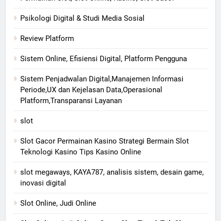
Psikologi Digital & Studi Media Sosial
Review Platform
Sistem Online, Efisiensi Digital, Platform Pengguna
Sistem Penjadwalan Digital,Manajemen Informasi
Periode,UX dan Kejelasan Data,Operasional
Platform,Transparansi Layanan
slot
Slot Gacor Permainan Kasino Strategi Bermain Slot
Teknologi Kasino Tips Kasino Online
slot megaways, KAYA787, analisis sistem, desain game,
inovasi digital
Slot Online, Judi Online