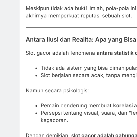
Meskipun tidak ada bukti ilmiah, pola-pola 
akhirnya memperkuat reputasi sebuah slot.
Antara Ilusi dan Realita: Apa yang Bisa
Slot gacor adalah fenomena
antara statistik
Tidak ada sistem yang bisa dimanipula
Slot berjalan secara acak, tanpa meng
Namun secara psikologis:
Pemain cenderung membuat
korelasi a
Persepsi tentang visual, suara, dan “
kegacoran.
Dengan demikian,
slot gacor adalah gabunga