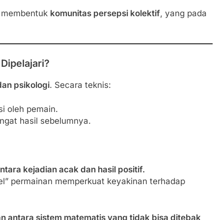
ini membentuk
komunitas persepsi kolektif
, yang pada
 Dipelajari?
 dan psikologi
. Secara teknis:
si oleh pemain.
ingat hasil sebelumnya.
ntara kejadian acak dan hasil positif.
feel” permainan memperkuat keyakinan terhadap
n antara sistem matematis yang tidak bisa ditebak