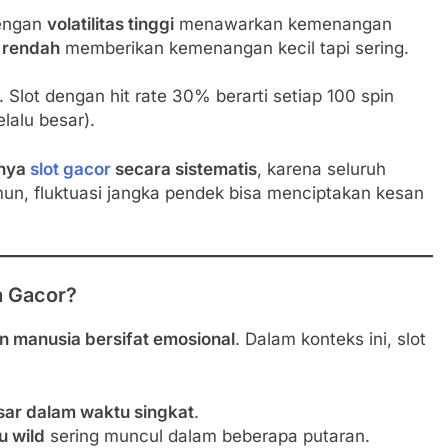
dengan
volatilitas tinggi
menawarkan kemenangan
s rendah
memberikan kemenangan kecil tapi sering.
Slot dengan hit rate 30% berarti setiap 100 spin
lalu besar).
anya
slot gacor
secara sistematis
, karena seluruh
mun, fluktuasi jangka pendek bisa menciptakan kesan
a Gacor?
 manusia bersifat emosional
. Dalam konteks ini, slot
ar dalam waktu singkat
.
u wild
sering muncul dalam beberapa putaran.