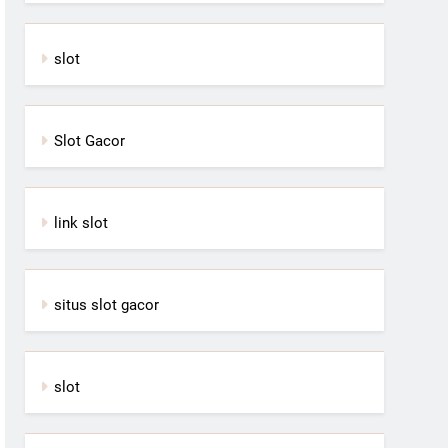
slot
Slot Gacor
link slot
situs slot gacor
slot