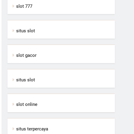
slot 777
situs slot
slot gacor
situs slot
slot online
situs terpercaya