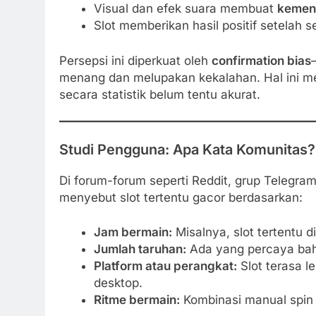
Visual dan efek suara membuat
kemena
Slot memberikan hasil positif setelah 
Persepsi ini diperkuat oleh
confirmation bias
menang dan melupakan kekalahan. Hal ini me
secara statistik belum tentu akurat.
Studi Pengguna: Apa Kata Komunitas?
Di forum-forum seperti Reddit, grup Telegram
menyebut slot tertentu gacor berdasarkan:
Jam bermain:
Misalnya, slot tertentu 
Jumlah taruhan:
Ada yang percaya ba
Platform atau perangkat:
Slot terasa l
desktop.
Ritme bermain:
Kombinasi manual spin 