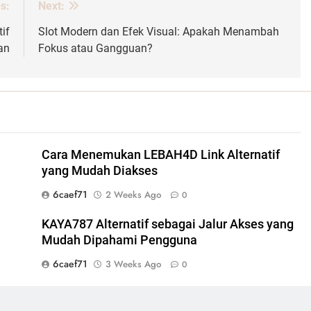
s:
Next:
if
Slot Modern dan Efek Visual: Apakah Menambah
an
Fokus atau Gangguan?
Cara Menemukan LEBAH4D Link Alternatif
yang Mudah Diakses
6caef71
2 Weeks Ago
0
KAYA787 Alternatif sebagai Jalur Akses yang
Mudah Dipahami Pengguna
6caef71
3 Weeks Ago
0