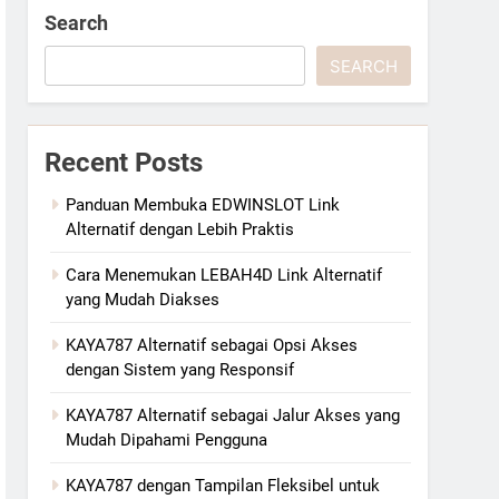
Search
SEARCH
Recent Posts
Panduan Membuka EDWINSLOT Link
Alternatif dengan Lebih Praktis
Cara Menemukan LEBAH4D Link Alternatif
yang Mudah Diakses
KAYA787 Alternatif sebagai Opsi Akses
dengan Sistem yang Responsif
KAYA787 Alternatif sebagai Jalur Akses yang
Mudah Dipahami Pengguna
KAYA787 dengan Tampilan Fleksibel untuk