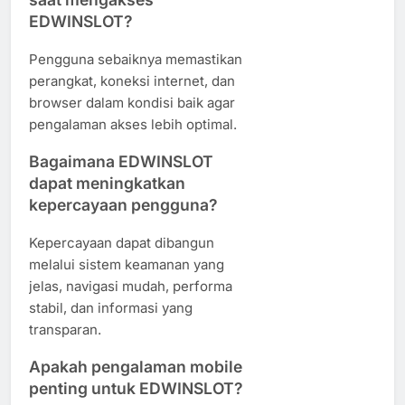
EDWINSLOT?
Pengguna sebaiknya memastikan
perangkat, koneksi internet, dan
browser dalam kondisi baik agar
pengalaman akses lebih optimal.
Bagaimana EDWINSLOT
dapat meningkatkan
kepercayaan pengguna?
Kepercayaan dapat dibangun
melalui sistem keamanan yang
jelas, navigasi mudah, performa
stabil, dan informasi yang
transparan.
Apakah pengalaman mobile
penting untuk EDWINSLOT?