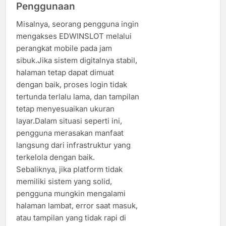
Penggunaan
Misalnya, seorang pengguna ingin
mengakses EDWINSLOT melalui
perangkat mobile pada jam
sibuk.Jika sistem digitalnya stabil,
halaman tetap dapat dimuat
dengan baik, proses login tidak
tertunda terlalu lama, dan tampilan
tetap menyesuaikan ukuran
layar.Dalam situasi seperti ini,
pengguna merasakan manfaat
langsung dari infrastruktur yang
terkelola dengan baik.
Sebaliknya, jika platform tidak
memiliki sistem yang solid,
pengguna mungkin mengalami
halaman lambat, error saat masuk,
atau tampilan yang tidak rapi di