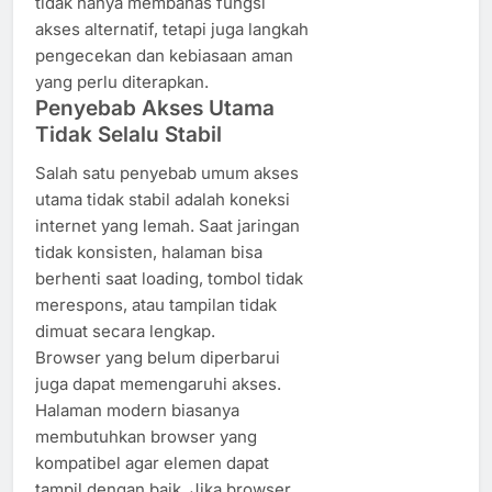
tidak hanya membahas fungsi
akses alternatif, tetapi juga langkah
pengecekan dan kebiasaan aman
yang perlu diterapkan.
Penyebab Akses Utama
Tidak Selalu Stabil
Salah satu penyebab umum akses
utama tidak stabil adalah koneksi
internet yang lemah. Saat jaringan
tidak konsisten, halaman bisa
berhenti saat loading, tombol tidak
merespons, atau tampilan tidak
dimuat secara lengkap.
Browser yang belum diperbarui
juga dapat memengaruhi akses.
Halaman modern biasanya
membutuhkan browser yang
kompatibel agar elemen dapat
tampil dengan baik. Jika browser