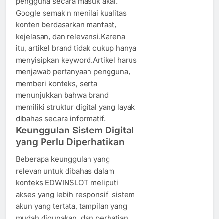
pengguna secara masuk akal.
Google semakin menilai kualitas
konten berdasarkan manfaat,
kejelasan, dan relevansi.Karena
itu, artikel brand tidak cukup hanya
menyisipkan keyword.Artikel harus
menjawab pertanyaan pengguna,
memberi konteks, serta
menunjukkan bahwa brand
memiliki struktur digital yang layak
dibahas secara informatif.
Keunggulan Sistem Digital
yang Perlu Diperhatikan
Beberapa keunggulan yang
relevan untuk dibahas dalam
konteks EDWINSLOT meliputi
akses yang lebih responsif, sistem
akun yang tertata, tampilan yang
mudah digunakan, dan perhatian