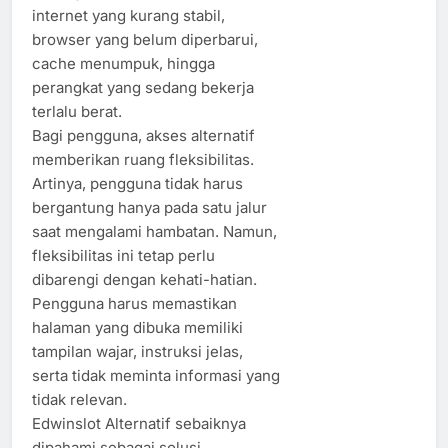
internet yang kurang stabil,
browser yang belum diperbarui,
cache menumpuk, hingga
perangkat yang sedang bekerja
terlalu berat.
Bagi pengguna, akses alternatif
memberikan ruang fleksibilitas.
Artinya, pengguna tidak harus
bergantung hanya pada satu jalur
saat mengalami hambatan. Namun,
fleksibilitas ini tetap perlu
dibarengi dengan kehati-hatian.
Pengguna harus memastikan
halaman yang dibuka memiliki
tampilan wajar, instruksi jelas,
serta tidak meminta informasi yang
tidak relevan.
Edwinslot Alternatif sebaiknya
dipahami sebagai solusi