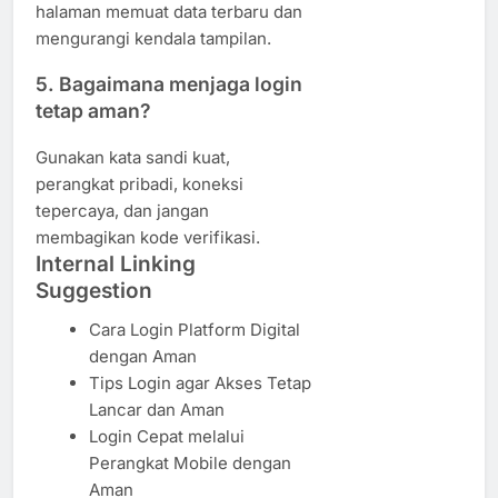
halaman memuat data terbaru dan
mengurangi kendala tampilan.
5. Bagaimana menjaga login
tetap aman?
Gunakan kata sandi kuat,
perangkat pribadi, koneksi
tepercaya, dan jangan
membagikan kode verifikasi.
Internal Linking
Suggestion
Cara Login Platform Digital
dengan Aman
Tips Login agar Akses Tetap
Lancar dan Aman
Login Cepat melalui
Perangkat Mobile dengan
Aman