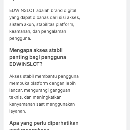
EDWINSLOT adalah brand digital
yang dapat dibahas dari sisi akses,
sistem akun, stabilitas platform,
keamanan, dan pengalaman
pengguna.
Mengapa akses stabil
penting bagi pengguna
EDWINSLOT?
Akses stabil membantu pengguna
membuka platform dengan lebih
lancar, mengurangi gangguan
teknis, dan meningkatkan
kenyamanan saat menggunakan
layanan.
Apa yang perlu diperhatikan
saat mengakses