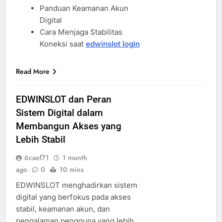
Panduan Keamanan Akun
Digital
Cara Menjaga Stabilitas
Koneksi saat
edwinslot login
Read More
EDWINSLOT dan Peran
Sistem Digital dalam
Membangun Akses yang
Lebih Stabil
6caef71
1 month
ago
0
10 mins
EDWINSLOT menghadirkan sistem
digital yang berfokus pada akses
stabil, keamanan akun, dan
pengalaman pengguna yang lebih