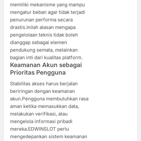
memiliki mekanisme yang mampu
mengatur beban agar tidak terjadi
penurunan performa secara
drastis.Inilah alasan mengapa
pengelolaan teknis tidak boleh
dianggap sebagai elemen
pendukung semata, melainkan
bagian inti dari kualitas platform.
Keamanan Akun sebagai
Prioritas Pengguna
Stabilitas akses harus berjalan
beriringan dengan keamanan
akun.Pengguna membutuhkan rasa
aman ketika memasukkan data,
melakukan verifikasi, atau
mengelola informasi pribadi
mereka.EDWINSLOT perlu
mengedepankan sistem keamanan