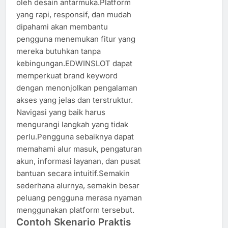
oleh desain antarmuka.Platform
yang rapi, responsif, dan mudah
dipahami akan membantu
pengguna menemukan fitur yang
mereka butuhkan tanpa
kebingungan.EDWINSLOT dapat
memperkuat brand keyword
dengan menonjolkan pengalaman
akses yang jelas dan terstruktur.
Navigasi yang baik harus
mengurangi langkah yang tidak
perlu.Pengguna sebaiknya dapat
memahami alur masuk, pengaturan
akun, informasi layanan, dan pusat
bantuan secara intuitif.Semakin
sederhana alurnya, semakin besar
peluang pengguna merasa nyaman
menggunakan platform tersebut.
Contoh Skenario Praktis