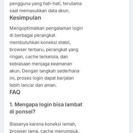
pengguna yang hati-hati, terutama
saat memasukkan data akun.
Kesimpulan
Mengoptimalkan pengalaman login
di berbagai perangkat
membutuhkan koneksi stabil,
browser terbaru, perangkat yang
ringan, cache terkelola, dan
kebiasaan menjaga keamanan
akun. Dengan langkah sederhana
ini, proses login dapat berjalan
lebih lancar dan aman.
FAQ
1. Mengapa login bisa lambat
di ponsel?
Biasanya karena koneksi lemah,
browser lama, cache menumpuk,