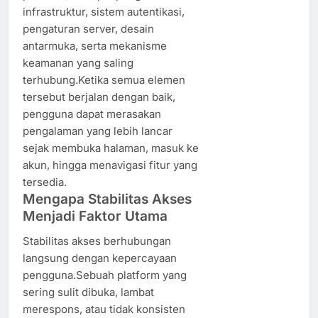
infrastruktur, sistem autentikasi,
pengaturan server, desain
antarmuka, serta mekanisme
keamanan yang saling
terhubung.Ketika semua elemen
tersebut berjalan dengan baik,
pengguna dapat merasakan
pengalaman yang lebih lancar
sejak membuka halaman, masuk ke
akun, hingga menavigasi fitur yang
tersedia.
Mengapa Stabilitas Akses
Menjadi Faktor Utama
Stabilitas akses berhubungan
langsung dengan kepercayaan
pengguna.Sebuah platform yang
sering sulit dibuka, lambat
merespons, atau tidak konsisten