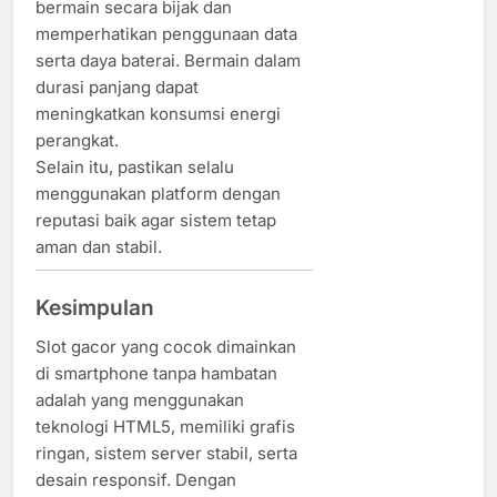
bermain secara bijak dan
memperhatikan penggunaan data
serta daya baterai. Bermain dalam
durasi panjang dapat
meningkatkan konsumsi energi
perangkat.
Selain itu, pastikan selalu
menggunakan platform dengan
reputasi baik agar sistem tetap
aman dan stabil.
Kesimpulan
Slot gacor yang cocok dimainkan
di smartphone tanpa hambatan
adalah yang menggunakan
teknologi HTML5, memiliki grafis
ringan, sistem server stabil, serta
desain responsif. Dengan