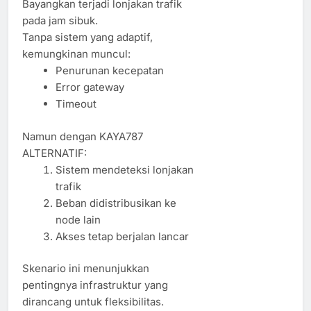
Bayangkan terjadi lonjakan trafik
pada jam sibuk.
Tanpa sistem yang adaptif,
kemungkinan muncul:
Penurunan kecepatan
Error gateway
Timeout
Namun dengan KAYA787
ALTERNATIF:
Sistem mendeteksi lonjakan
trafik
Beban didistribusikan ke
node lain
Akses tetap berjalan lancar
Skenario ini menunjukkan
pentingnya infrastruktur yang
dirancang untuk fleksibilitas.