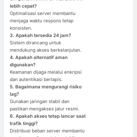
lebih cepat?
Optimalisasi server membantu
menjaga waktu respons tetap
konsisten.
3. Apakah tersedia 24 jam?
Sistem dirancang untuk
mendukung akses berkelanjutan.
4. Apakah alternatif aman
digunakan?
Keamanan dijaga melalui enkripsi
dan autentikasi berlapis.
5. Bagaimana mengurangi risiko
lag?
Gunakan jaringan stabil dan
pastikan mengakses jalur resmi.
6. Apakah akses tetap lancar saat
trafik tinggi?
Distribusi beban server membantu