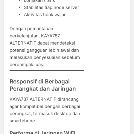
Lonjakan trafik
Stabilitas tiap node server
Aktivitas tidak wajar
Dengan pemantauan
berkelanjutan, KAYA787
ALTERNATIF dapat mendeteksi
potensi gangguan lebih awal dan
melakukan penyesuaian sebelum
berdampak luas.
Responsif di Berbagai
Perangkat dan Jaringan
KAYA787 ALTERNATIF dirancang
agar kompatibel dengan berbagai
perangkat, termasuk desktop dan
smartphone.
Performa di Jaringan WiFi