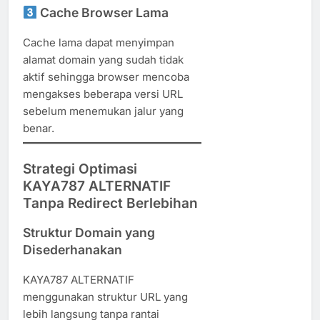
Cache Browser Lama
Cache lama dapat menyimpan
alamat domain yang sudah tidak
aktif sehingga browser mencoba
mengakses beberapa versi URL
sebelum menemukan jalur yang
benar.
Strategi Optimasi
KAYA787 ALTERNATIF
Tanpa Redirect Berlebihan
Struktur Domain yang
Disederhanakan
KAYA787 ALTERNATIF
menggunakan struktur URL yang
lebih langsung tanpa rantai