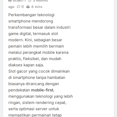
6caef71
5 months
ago
0
6 mins
Perkembangan teknologi
smartphone mendorong
transformasi besar dalam industri
game digital, termasuk slot
modern. Kini, sebagian besar
pemain lebih memilih bermain
melalui perangkat mobile karena
praktis, fleksibel, dan mudah
diakses kapan saja.
Slot gacor yang cocok dimainkan
di smartphone tanpa hambatan
biasanya dirancang dengan
pendekatan
mobile-first
,
menggunakan teknologi yang lebih
ringan, sistem rendering cepat,
serta optimasi server untuk
memastikan permainan tetap