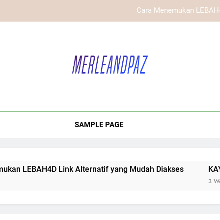
Cara Menemukan LEBAH4D
KAYA787 Alternatif sebagai Ops
KAYA787 Alternatif sebagai Jalu
Panduan Membuka EDWINSLOT L
le And Paz
Cara Menemukan LEBAH4D
Perhiasan Mewah Dan Aksesori Berkualitas Di Merle And Paz U
KAYA787 Alternatif sebagai Ops
SAMPLE PAGE
KAYA787 Alternatif sebagai Jalu
D Link Alternatif yang Mudah Diakses
KAYA787 Altern
3 Weeks Ago