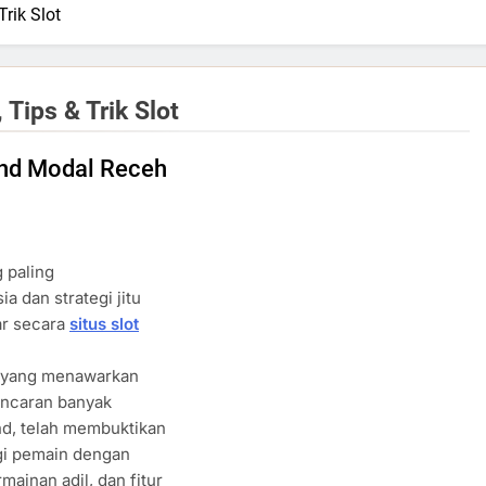
Trik Slot
 Tips & Trik Slot
and Modal Receh
 paling
 dan strategi jitu
ar secara
situs slot
r yang menawarkan
incaran banyak
and, telah membuktikan
gi pemain dengan
ainan adil, dan fitur