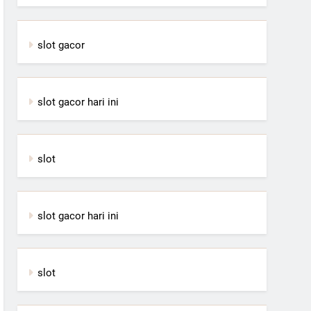
slot gacor
slot gacor hari ini
slot
slot gacor hari ini
slot