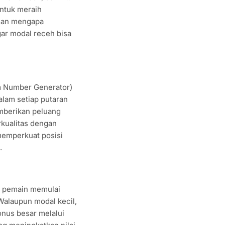
ntuk meraih
asan mengapa
gar modal receh bisa
 Number Generator)
alam setiap putaran
emberikan peluang
rkualitas dengan
memperkuat posisi
.
n pemain memulai
Walaupun modal kecil,
nus besar melalui