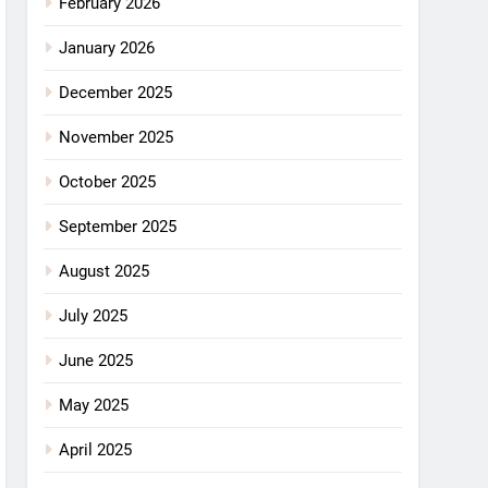
February 2026
January 2026
December 2025
November 2025
October 2025
September 2025
August 2025
July 2025
June 2025
May 2025
April 2025