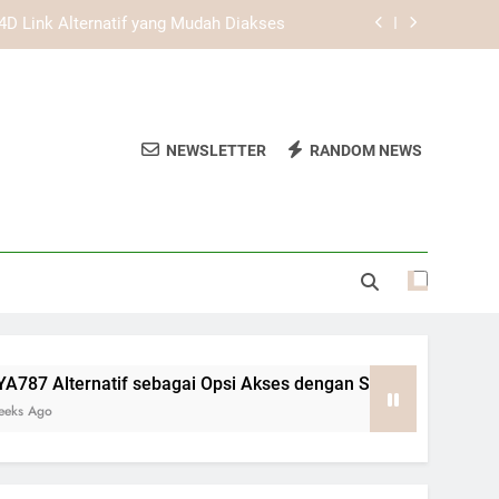
 Link Alternatif yang Mudah Diakses
i Akses dengan Sistem yang Responsif
r Akses yang Mudah Dipahami Pengguna
NEWSLETTER
RANDOM NEWS
ink Alternatif dengan Lebih Praktis
 Link Alternatif yang Mudah Diakses
ntuk Melengkapi Gaya Anda.
i Akses dengan Sistem yang Responsif
r Akses yang Mudah Dipahami Pengguna
atif sebagai Opsi Akses dengan Sistem yang Responsif