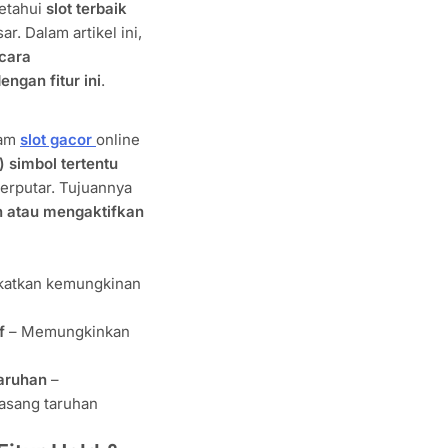
etahui
slot terbaik
. Dalam artikel ini,
 cara
ngan fitur ini
.
lam
slot gacor
online
 simbol tertentu
erputar. Tujuannya
 atau mengaktifkan
katkan kemungkinan
f
– Memungkinkan
aruhan
–
asang taruhan