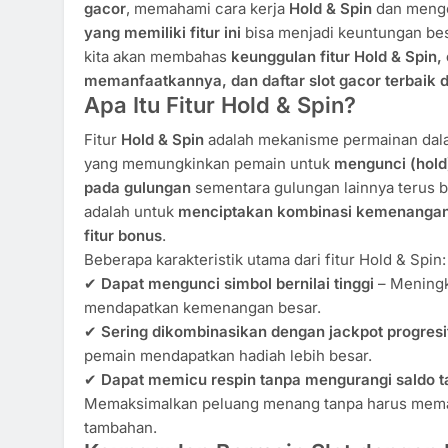
gacor
, memahami cara kerja
Hold & Spin
dan meng
yang memiliki fitur ini
bisa menjadi keuntungan besar
kita akan membahas
keunggulan fitur Hold & Spin,
memanfaatkannya, dan daftar slot gacor terbaik de
Apa Itu Fitur Hold & Spin?
Fitur
Hold & Spin
adalah mekanisme permainan da
yang memungkinkan pemain untuk
mengunci (hold)
pada gulungan
sementara gulungan lainnya terus b
adalah untuk
menciptakan kombinasi kemenangan
fitur bonus
.
Beberapa karakteristik utama dari fitur Hold & Spin:
✔
Dapat mengunci simbol bernilai tinggi
– Mening
mendapatkan kemenangan besar.
✔
Sering dikombinasikan dengan jackpot progresi
pemain mendapatkan hadiah lebih besar.
✔
Dapat memicu respin tanpa mengurangi saldo t
Memaksimalkan peluang menang tanpa harus mem
tambahan.