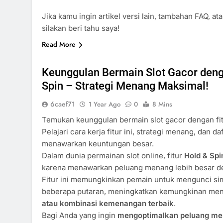
Jika kamu ingin artikel versi lain, tambahan FAQ, at
silakan beri tahu saya!
Read More
Keunggulan Bermain Slot Gacor deng
Spin – Strategi Menang Maksimal!
6caef71
1 Year Ago
0
8 Mins
Temukan keunggulan bermain slot gacor dengan fit
Pelajari cara kerja fitur ini, strategi menang, dan da
menawarkan keuntungan besar.
Dalam dunia permainan slot online, fitur
Hold & Spi
karena menawarkan peluang menang lebih besar de
Fitur ini memungkinkan pemain untuk mengunci sim
beberapa putaran, meningkatkan kemungkinan me
atau kombinasi kemenangan terbaik
.
Bagi Anda yang ingin
mengoptimalkan peluang men