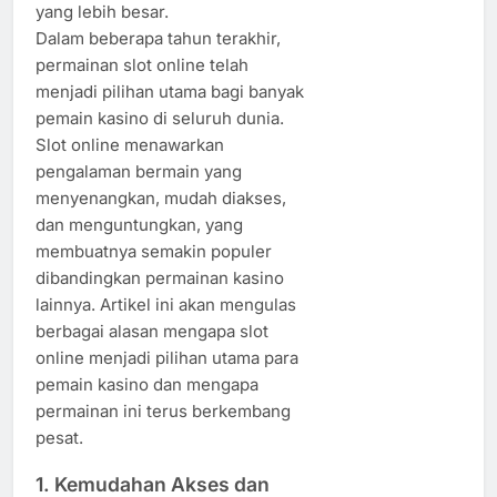
yang lebih besar.
Dalam beberapa tahun terakhir,
permainan slot online telah
menjadi pilihan utama bagi banyak
pemain kasino di seluruh dunia.
Slot online menawarkan
pengalaman bermain yang
menyenangkan, mudah diakses,
dan menguntungkan, yang
membuatnya semakin populer
dibandingkan permainan kasino
lainnya. Artikel ini akan mengulas
berbagai alasan mengapa slot
online menjadi pilihan utama para
pemain kasino dan mengapa
permainan ini terus berkembang
pesat.
1.
Kemudahan Akses dan