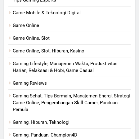
Tips Gaming Esports
Game Mobile & Teknologi Digital
Game Online
Game Online, Slot
Game Online, Slot, Hiburan, Kasino
Gaming Lifestyle, Manajemen Waktu, Produktivitas
Harian, Relaksasi & Hobi, Game Casual
Gaming Reviews
Gaming Sehat, Tips Bermain, Manajemen Energi, Strategi
Game Online, Pengembangan Skill Gamer, Panduan
Pemula
Gaming, Hiburan, Teknologi
Gaming, Panduan, Champion4D