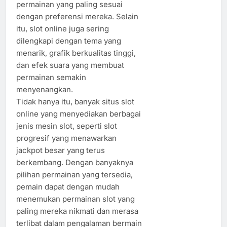
permainan yang paling sesuai
dengan preferensi mereka. Selain
itu, slot online juga sering
dilengkapi dengan tema yang
menarik, grafik berkualitas tinggi,
dan efek suara yang membuat
permainan semakin
menyenangkan.
Tidak hanya itu, banyak situs slot
online yang menyediakan berbagai
jenis mesin slot, seperti slot
progresif yang menawarkan
jackpot besar yang terus
berkembang. Dengan banyaknya
pilihan permainan yang tersedia,
pemain dapat dengan mudah
menemukan permainan slot yang
paling mereka nikmati dan merasa
terlibat dalam pengalaman bermain