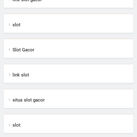
slot
Slot Gacor
link slot
situs slot gacor
slot