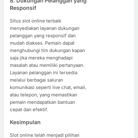
8.
Dukungan Pelanggan yang
Responsif
Situs slot online terbaik
menyediakan layanan dukungan
pelanggan yang responsif dan
mudah diakses. Pemain dapat
menghubungi tim dukungan kapan
saja jika mereka menghadapi
masalah atau memiliki pertanyaan.
Layanan pelanggan ini tersedia
melalui berbagai saluran
komunikasi seperti live chat, email,
atau telepon, yang memastikan
pemain mendapatkan bantuan
cepat dan efektif.
Kesimpulan
Slot online telah menjadi pilihan