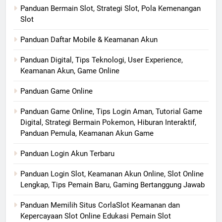
Panduan Bermain Slot, Strategi Slot, Pola Kemenangan
Slot
Panduan Daftar Mobile & Keamanan Akun
Panduan Digital, Tips Teknologi, User Experience,
Keamanan Akun, Game Online
Panduan Game Online
Panduan Game Online, Tips Login Aman, Tutorial Game
Digital, Strategi Bermain Pokemon, Hiburan Interaktif,
Panduan Pemula, Keamanan Akun Game
Panduan Login Akun Terbaru
Panduan Login Slot, Keamanan Akun Online, Slot Online
Lengkap, Tips Pemain Baru, Gaming Bertanggung Jawab
Panduan Memilih Situs CorlaSlot Keamanan dan
Kepercayaan Slot Online Edukasi Pemain Slot