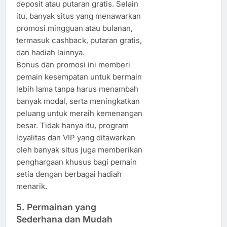
deposit atau putaran gratis. Selain
itu, banyak situs yang menawarkan
promosi mingguan atau bulanan,
termasuk cashback, putaran gratis,
dan hadiah lainnya.
Bonus dan promosi ini memberi
pemain kesempatan untuk bermain
lebih lama tanpa harus menambah
banyak modal, serta meningkatkan
peluang untuk meraih kemenangan
besar. Tidak hanya itu, program
loyalitas dan VIP yang ditawarkan
oleh banyak situs juga memberikan
penghargaan khusus bagi pemain
setia dengan berbagai hadiah
menarik.
5.
Permainan yang
Sederhana dan Mudah