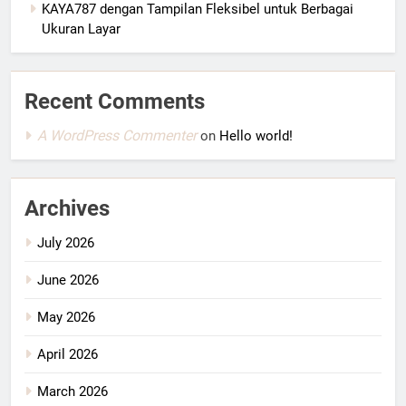
KAYA787 dengan Tampilan Fleksibel untuk Berbagai
Ukuran Layar
Recent Comments
A WordPress Commenter
on
Hello world!
Archives
July 2026
June 2026
May 2026
April 2026
March 2026