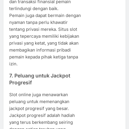
dan transaksi finansial pemain
terlindungi dengan baik.
Pemain juga dapat bermain dengan
nyaman tanpa perlu khawatir
tentang privasi mereka. Situs slot
yang tepercaya memiliki kebijakan
privasi yang ketat, yang tidak akan
membagikan informasi pribadi
pemain kepada pihak ketiga tanpa
izin.
7.
Peluang untuk Jackpot
Progresif
Slot online juga menawarkan
peluang untuk memenangkan
jackpot progresif yang besar.
Jackpot progresif adalah hadiah
yang terus berkembang seiring