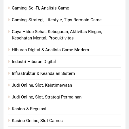
Gaming, Sci-Fi, Analisis Game
Gaming, Strategi, Lifestyle, Tips Bermain Game
Gaya Hidup Sehat, Kebugaran, Aktivitas Ringan,
Kesehatan Mental, Produktivitas
Hiburan Digital & Analisis Game Modern
Industri Hiburan Digital
Infrastruktur & Keandalan Sistem
Judi Online, Slot, Keistimewaan
Judi Online, Slot, Strategi Permainan
Kasino & Regulasi
Kasino Online, Slot Games