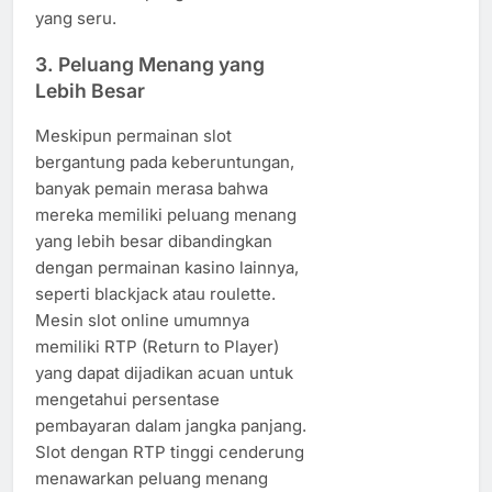
yang seru.
3.
Peluang Menang yang
Lebih Besar
Meskipun permainan slot
bergantung pada keberuntungan,
banyak pemain merasa bahwa
mereka memiliki peluang menang
yang lebih besar dibandingkan
dengan permainan kasino lainnya,
seperti blackjack atau roulette.
Mesin slot online umumnya
memiliki RTP (Return to Player)
yang dapat dijadikan acuan untuk
mengetahui persentase
pembayaran dalam jangka panjang.
Slot dengan RTP tinggi cenderung
menawarkan peluang menang