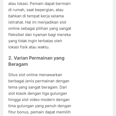
atau lokasi. Pemain dapat bermain
di rumah, saat bepergian, atau
bahkan di tempat kerja selama
istirahat. Hal ini menjadikan slot
online sebagai pilihan yang sangat
fleksibel dan nyaman bagi mereka
yang tidak ingin terbatas oleh
lokasi fisik atau waktu.
2.
Varian Permainan yang
Beragam
Situs slot online menawarkan
berbagai jenis permainan dengan
tema yang sangat beragam. Dari
slot klasik dengan tiga gulungan
hingga slot video modern dengan
lima gulungan yang penuh dengan
fitur bonus, pemain dapat memilih