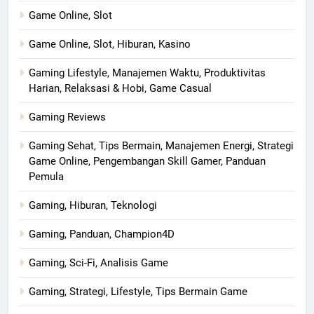
Game Online, Slot
Game Online, Slot, Hiburan, Kasino
Gaming Lifestyle, Manajemen Waktu, Produktivitas
Harian, Relaksasi & Hobi, Game Casual
Gaming Reviews
Gaming Sehat, Tips Bermain, Manajemen Energi, Strategi
Game Online, Pengembangan Skill Gamer, Panduan
Pemula
Gaming, Hiburan, Teknologi
Gaming, Panduan, Champion4D
Gaming, Sci-Fi, Analisis Game
Gaming, Strategi, Lifestyle, Tips Bermain Game