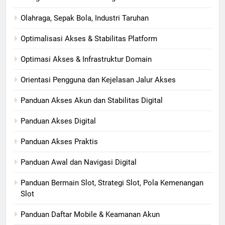
Olahraga, Sepak Bola, Industri Taruhan
Optimalisasi Akses & Stabilitas Platform
Optimasi Akses & Infrastruktur Domain
Orientasi Pengguna dan Kejelasan Jalur Akses
Panduan Akses Akun dan Stabilitas Digital
Panduan Akses Digital
Panduan Akses Praktis
Panduan Awal dan Navigasi Digital
Panduan Bermain Slot, Strategi Slot, Pola Kemenangan
Slot
Panduan Daftar Mobile & Keamanan Akun