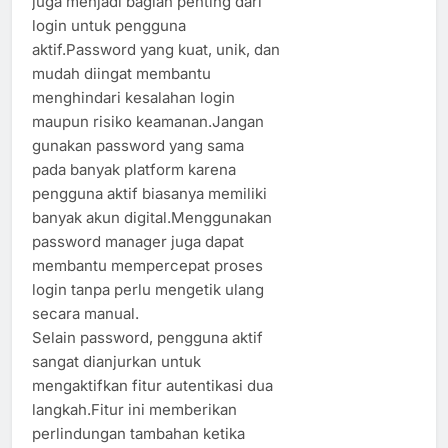
juga menjadi bagian penting dari
login untuk pengguna
aktif.Password yang kuat, unik, dan
mudah diingat membantu
menghindari kesalahan login
maupun risiko keamanan.Jangan
gunakan password yang sama
pada banyak platform karena
pengguna aktif biasanya memiliki
banyak akun digital.Menggunakan
password manager juga dapat
membantu mempercepat proses
login tanpa perlu mengetik ulang
secara manual.
Selain password, pengguna aktif
sangat dianjurkan untuk
mengaktifkan fitur autentikasi dua
langkah.Fitur ini memberikan
perlindungan tambahan ketika