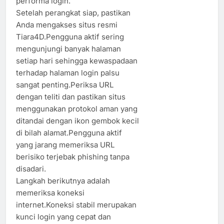
performa login.
Setelah perangkat siap, pastikan
Anda mengakses situs resmi
Tiara4D.Pengguna aktif sering
mengunjungi banyak halaman
setiap hari sehingga kewaspadaan
terhadap halaman login palsu
sangat penting.Periksa URL
dengan teliti dan pastikan situs
menggunakan protokol aman yang
ditandai dengan ikon gembok kecil
di bilah alamat.Pengguna aktif
yang jarang memeriksa URL
berisiko terjebak phishing tanpa
disadari.
Langkah berikutnya adalah
memeriksa koneksi
internet.Koneksi stabil merupakan
kunci login yang cepat dan