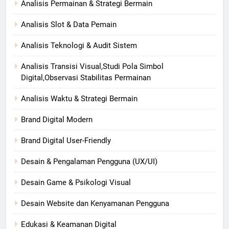
Analisis Permainan & Strategi Bermain
Analisis Slot & Data Pemain
Analisis Teknologi & Audit Sistem
Analisis Transisi Visual,Studi Pola Simbol
Digital,Observasi Stabilitas Permainan
Analisis Waktu & Strategi Bermain
Brand Digital Modern
Brand Digital User-Friendly
Desain & Pengalaman Pengguna (UX/UI)
Desain Game & Psikologi Visual
Desain Website dan Kenyamanan Pengguna
Edukasi & Keamanan Digital