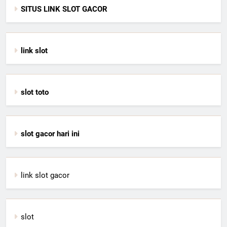
SITUS LINK SLOT GACOR
link slot
slot toto
slot gacor hari ini
link slot gacor
slot