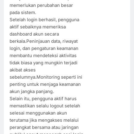
memerlukan perubahan besar
pada sistem.
Setelah login berhasil, pengguna
aktif sebaiknya memeriksa
dashboard akun secara
berkala.Peninjauan data, riwayat
login, dan pengaturan keamanan
membantu mendeteksi aktivitas
tidak biasa yang mungkin terjadi
akibat akses
sebelumnya.Monitoring seperti ini
penting untuk menjaga keamanan
akun jangka panjang.
Selain itu, pengguna aktif harus
memastikan selalu logout setelah
selesai menggunakan akun
terutama jika mengakses melalui
perangkat bersama atau jaringan