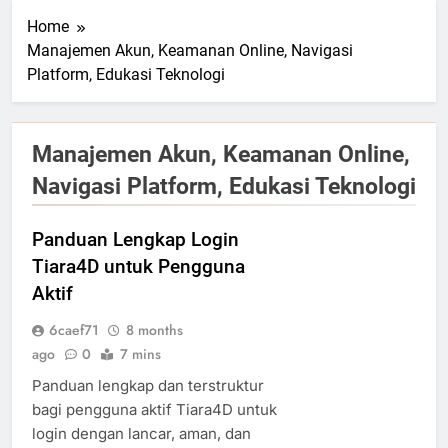
Home
Manajemen Akun, Keamanan Online, Navigasi
Platform, Edukasi Teknologi
Manajemen Akun, Keamanan Online,
Navigasi Platform, Edukasi Teknologi
Panduan Lengkap Login
Tiara4D untuk Pengguna
Aktif
6caef71
8 months
ago
0
7 mins
Panduan lengkap dan terstruktur
bagi pengguna aktif Tiara4D untuk
login dengan lancar, aman, dan