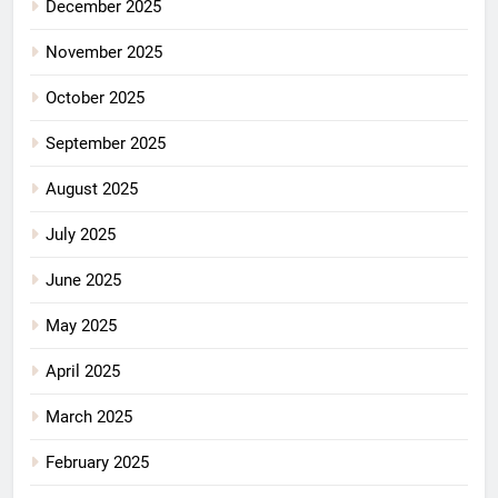
December 2025
November 2025
October 2025
September 2025
August 2025
July 2025
June 2025
May 2025
April 2025
March 2025
February 2025