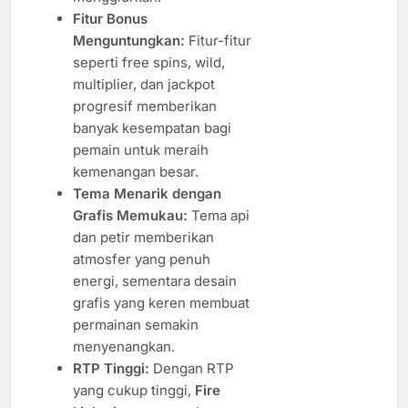
Fitur Bonus
Menguntungkan:
Fitur-fitur
seperti free spins, wild,
multiplier, dan jackpot
progresif memberikan
banyak kesempatan bagi
pemain untuk meraih
kemenangan besar.
Tema Menarik dengan
Grafis Memukau:
Tema api
dan petir memberikan
atmosfer yang penuh
energi, sementara desain
grafis yang keren membuat
permainan semakin
menyenangkan.
RTP Tinggi:
Dengan RTP
yang cukup tinggi,
Fire