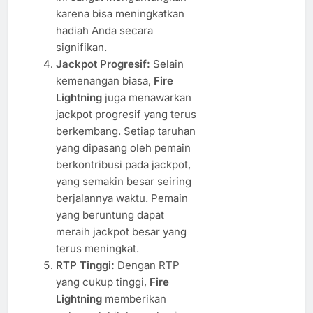
karena bisa meningkatkan
hadiah Anda secara
signifikan.
Jackpot Progresif:
Selain
kemenangan biasa,
Fire
Lightning
juga menawarkan
jackpot progresif yang terus
berkembang. Setiap taruhan
yang dipasang oleh pemain
berkontribusi pada jackpot,
yang semakin besar seiring
berjalannya waktu. Pemain
yang beruntung dapat
meraih jackpot besar yang
terus meningkat.
RTP Tinggi:
Dengan RTP
yang cukup tinggi,
Fire
Lightning
memberikan