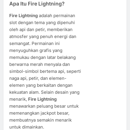
Apa Itu Fire Lightning?
Fire Lightning
adalah permainan
slot dengan tema yang dipenuhi
oleh api dan petir, memberikan
atmosfer yang penuh energi dan
semangat. Permainan ini
menyuguhkan grafis yang
memukau dengan latar belakang
berwarna merah menyala dan
simbol-simbol bertema api, seperti
naga api, petir, dan elemen-
elemen yang berkaitan dengan
kekuatan alam. Selain desain yang
menarik,
Fire Lightning
menawarkan peluang besar untuk
memenangkan jackpot besar,
membuatnya semakin menarik
untuk dimainkan.