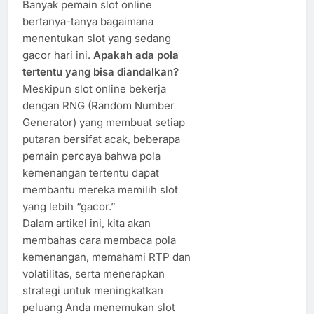
Banyak pemain slot online
bertanya-tanya bagaimana
menentukan slot yang sedang
gacor hari ini.
Apakah ada pola
tertentu yang bisa diandalkan?
Meskipun slot online bekerja
dengan RNG (Random Number
Generator) yang membuat setiap
putaran bersifat acak, beberapa
pemain percaya bahwa pola
kemenangan tertentu dapat
membantu mereka memilih slot
yang lebih “gacor.”
Dalam artikel ini, kita akan
membahas cara membaca pola
kemenangan, memahami RTP dan
volatilitas, serta menerapkan
strategi untuk meningkatkan
peluang Anda menemukan slot