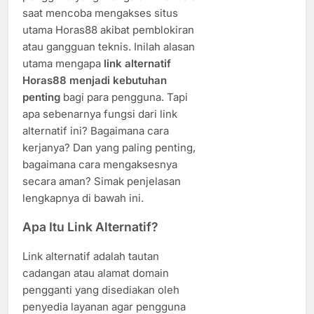
saat mencoba mengakses situs
utama Horas88 akibat pemblokiran
atau gangguan teknis. Inilah alasan
utama mengapa
link alternatif
Horas88 menjadi kebutuhan
penting
bagi para pengguna. Tapi
apa sebenarnya fungsi dari link
alternatif ini? Bagaimana cara
kerjanya? Dan yang paling penting,
bagaimana cara mengaksesnya
secara aman? Simak penjelasan
lengkapnya di bawah ini.
Apa Itu Link Alternatif?
Link alternatif adalah tautan
cadangan atau alamat domain
pengganti yang disediakan oleh
penyedia layanan agar pengguna