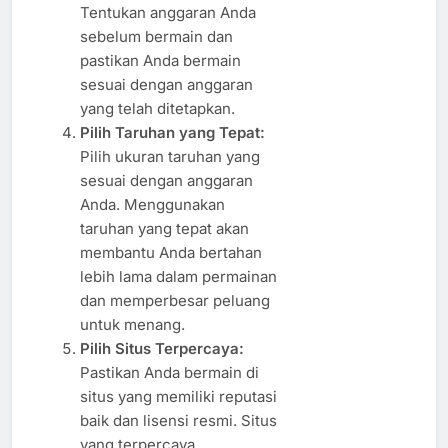
Tentukan anggaran Anda
sebelum bermain dan
pastikan Anda bermain
sesuai dengan anggaran
yang telah ditetapkan.
Pilih Taruhan yang Tepat:
Pilih ukuran taruhan yang
sesuai dengan anggaran
Anda. Menggunakan
taruhan yang tepat akan
membantu Anda bertahan
lebih lama dalam permainan
dan memperbesar peluang
untuk menang.
Pilih Situs Terpercaya:
Pastikan Anda bermain di
situs yang memiliki reputasi
baik dan lisensi resmi. Situs
yang terpercaya