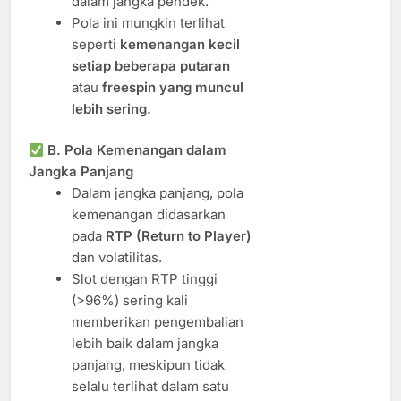
dalam jangka pendek.
Pola ini mungkin terlihat
seperti
kemenangan kecil
setiap beberapa putaran
atau
freespin yang muncul
lebih sering.
B. Pola Kemenangan dalam
Jangka Panjang
Dalam jangka panjang, pola
kemenangan didasarkan
pada
RTP (Return to Player)
dan volatilitas.
Slot dengan RTP tinggi
(>96%) sering kali
memberikan pengembalian
lebih baik dalam jangka
panjang, meskipun tidak
selalu terlihat dalam satu