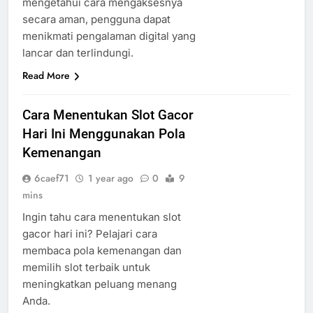
mengetahui cara mengaksesnya
secara aman, pengguna dapat
menikmati pengalaman digital yang
lancar dan terlindungi.
Read More
Cara Menentukan Slot Gacor
Hari Ini Menggunakan Pola
Kemenangan
6caef71
1 year ago
0
9
mins
Ingin tahu cara menentukan slot
gacor hari ini? Pelajari cara
membaca pola kemenangan dan
memilih slot terbaik untuk
meningkatkan peluang menang
Anda.