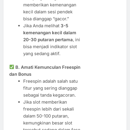
memberikan kemenangan
kecil dalam sesi pendek
bisa dianggap “gacor.”
Jika Anda melihat
3-5
kemenangan kecil dalam
20-30 putaran pertama
, ini
bisa menjadi indikator slot
yang sedang aktif.
B. Amati Kemunculan Freespin
dan Bonus
Freespin adalah salah satu
fitur yang sering dianggap
sebagai tanda kegacoran.
Jika slot memberikan
freespin lebih dari sekali
dalam 50-100 putaran,
kemungkinan besar slot
tersebut sedang dalam fase