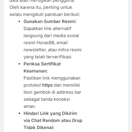
data atau merugikan pengguna.
Oleh karena itu, penting untuk
selalu mengikuti panduan berikut:
Gunakan Sumber Resmi:
Dapatkan link alternatif
langsung dari media sosial
resmi Horas88, email
newsletter, atau mitra resmi
yang telah terverifikasi.
Periksa Sertifikat
Keamanan:
Pastikan link menggunakan
protokol
https
dan memiliki
ikon gembok di address bar
sebagai tanda koneksi
aman.
Hindari Link yang Dikirim
via Chat Random atau Grup
Tidak Dikenal: