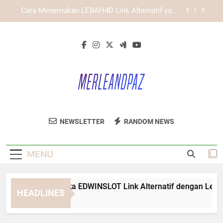
Skip
KAYA787 Alternatif sebagai Opsi Akses dengan
to
Sistem yang Responsif
content
KAYA787 Alternatif sebagai Jalur Akses yang
Mudah Dipahami Pengguna
Panduan Membuka EDWINSLOT Link Alternatif
dengan Lebih Praktis
Cara Menemukan LEBAH4D Link Alternatif yang
Mudah Diakses
KAYA787 Alternatif sebagai Opsi Akses dengan
Sistem yang Responsif
Merle And Paz
Dapatkan Perhiasan Mewah Dan Aksesori
KAYA787 Alternatif sebagai Jalur Akses yang
NEWSLETTER
RANDOM NEWS
Mudah Dipahami Pengguna
Berkualitas Di Merle And Paz Untuk
Melengkapi Gaya Anda.
MENU
nduan Membuka EDWINSLOT Link Alternatif dengan Lebih Pra
HEADLINES
Weeks Ago