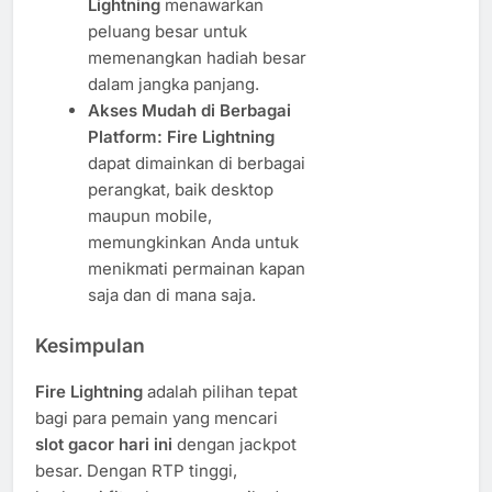
Lightning
menawarkan
peluang besar untuk
memenangkan hadiah besar
dalam jangka panjang.
Akses Mudah di Berbagai
Platform:
Fire Lightning
dapat dimainkan di berbagai
perangkat, baik desktop
maupun mobile,
memungkinkan Anda untuk
menikmati permainan kapan
saja dan di mana saja.
Kesimpulan
Fire Lightning
adalah pilihan tepat
bagi para pemain yang mencari
slot gacor hari ini
dengan jackpot
besar. Dengan RTP tinggi,