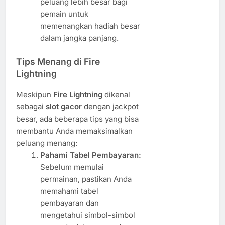
peluang lebih besar bagi
pemain untuk
memenangkan hadiah besar
dalam jangka panjang.
Tips Menang di Fire
Lightning
Meskipun
Fire Lightning
dikenal
sebagai
slot gacor
dengan jackpot
besar, ada beberapa tips yang bisa
membantu Anda memaksimalkan
peluang menang:
Pahami Tabel Pembayaran:
Sebelum memulai
permainan, pastikan Anda
memahami tabel
pembayaran dan
mengetahui simbol-simbol