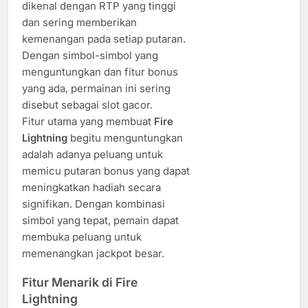
dikenal dengan RTP yang tinggi
dan sering memberikan
kemenangan pada setiap putaran.
Dengan simbol-simbol yang
menguntungkan dan fitur bonus
yang ada, permainan ini sering
disebut sebagai slot gacor.
Fitur utama yang membuat
Fire
Lightning
begitu menguntungkan
adalah adanya peluang untuk
memicu putaran bonus yang dapat
meningkatkan hadiah secara
signifikan. Dengan kombinasi
simbol yang tepat, pemain dapat
membuka peluang untuk
memenangkan jackpot besar.
Fitur Menarik di Fire
Lightning