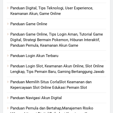
Panduan Digital, Tips Teknologi, User Experience,
Keamanan Akun, Game Online
Panduan Game Online
Panduan Game Online, Tips Login Aman, Tutorial Game
Digital, Strategi Bermain Pokemon, Hiburan Interaktif,
Panduan Pemula, Keamanan Akun Game
Panduan Login Akun Terbaru
Panduan Login Slot, Keamanan Akun Online, Slot Online
Lengkap, Tips Pemain Baru, Gaming Bertanggung Jawab
Panduan Memilih Situs CorlaSlot Keamanan dan
Kepercayaan Slot Online Edukasi Pemain Slot
Panduan Navigasi Akun Digital
Panduan Pemula dan Bertahap,Manajemen Risiko