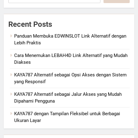
Recent Posts
Panduan Membuka EDWINSLOT Link Alternatif dengan
Lebih Praktis
Cara Menemukan LEBAH4D Link Alternatif yang Mudah
Diakses
KAYA787 Alternatif sebagai Opsi Akses dengan Sistem
yang Responsif
KAYA787 Alternatif sebagai Jalur Akses yang Mudah
Dipahami Pengguna
KAYA787 dengan Tampilan Fleksibel untuk Berbagai
Ukuran Layar