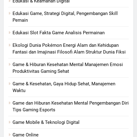
Edukasi & Keamanan Digital
Edukasi Game, Strategi Digital, Pengembangan Skill
Pemain
Edukasi Slot Fakta Game Analisis Permainan
Ekologi Dunia Pokémon Energi Alam dan Kehidupan
Fantasi dan Imajinasi Filosofi Alam Struktur Dunia Fiksi
Game & Hiburan Kesehatan Mental Manajemen Emosi
Produktivitas Gaming Sehat
Game & Kesehatan, Gaya Hidup Sehat, Manajemen
Waktu
Game dan Hiburan Kesehatan Mental Pengembangan Diri
Tips Gaming Esports
Game Mobile & Teknologi Digital
Game Online