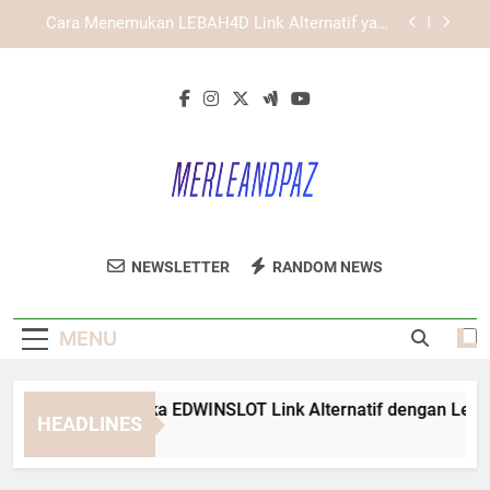
Skip
KAYA787 Alternatif sebagai Opsi Akses dengan
to
Sistem yang Responsif
content
KAYA787 Alternatif sebagai Jalur Akses yang
Mudah Dipahami Pengguna
Panduan Membuka EDWINSLOT Link Alternatif
dengan Lebih Praktis
Cara Menemukan LEBAH4D Link Alternatif yang
Mudah Diakses
KAYA787 Alternatif sebagai Opsi Akses dengan
Sistem yang Responsif
Merle And Paz
Dapatkan Perhiasan Mewah Dan Aksesori
KAYA787 Alternatif sebagai Jalur Akses yang
NEWSLETTER
RANDOM NEWS
Mudah Dipahami Pengguna
Berkualitas Di Merle And Paz Untuk
Melengkapi Gaya Anda.
MENU
nduan Membuka EDWINSLOT Link Alternatif dengan Lebih Pra
HEADLINES
Weeks Ago