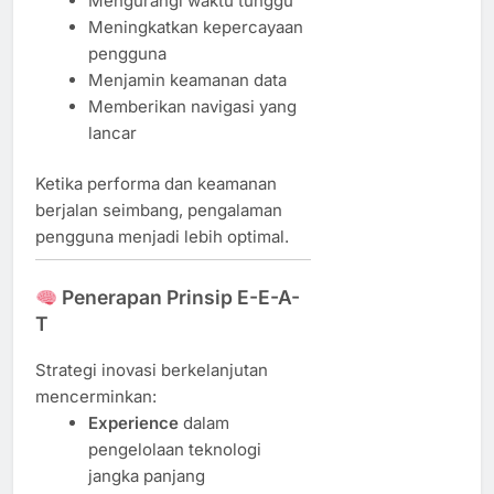
Mengurangi waktu tunggu
Meningkatkan kepercayaan
pengguna
Menjamin keamanan data
Memberikan navigasi yang
lancar
Ketika performa dan keamanan
berjalan seimbang, pengalaman
pengguna menjadi lebih optimal.
Penerapan Prinsip E-E-A-
T
Strategi inovasi berkelanjutan
mencerminkan:
Experience
dalam
pengelolaan teknologi
jangka panjang