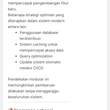
mempercepat pengembangan fitur
baru.
Beberapa strategi optimasi yang
diterapkan dalam sistem modern
antara lain:
Penggunaan database
terdistribusi
Sistem caching untuk
mempercepat akses data
Query optimization
Update sistem otomatis
melalui CI/CD
Pendekatan modular ini
memungkinkan pembaruan
dilakukan tanpa mengganggu
keseluruhan sistem.