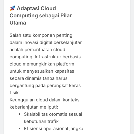
Adaptasi Cloud
Computing sebagai Pilar
Utama
Salah satu komponen penting
dalam inovasi digital berkelanjutan
adalah pemanfaatan cloud
computing. Infrastruktur berbasis
cloud memungkinkan platform
untuk menyesuaikan kapasitas
secara dinamis tanpa harus
bergantung pada perangkat keras
fisik.
Keunggulan cloud dalam konteks
keberlanjutan meliputi:
Skalabilitas otomatis sesuai
kebutuhan trafik
Efisiensi operasional jangka