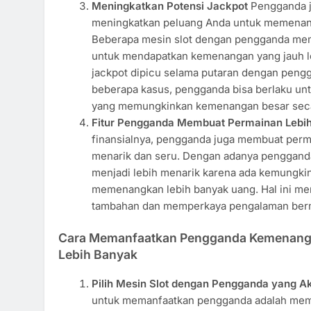
Meningkatkan Potensi Jackpot
Pengganda j
meningkatkan peluang Anda untuk memenan
Beberapa mesin slot dengan pengganda me
untuk mendapatkan kemenangan yang jauh le
jackpot dipicu selama putaran dengan pengg
beberapa kasus, pengganda bisa berlaku untu
yang memungkinkan kemenangan besar seca
Fitur Pengganda Membuat Permainan Lebih
finansialnya, pengganda juga membuat perma
menarik dan seru. Dengan adanya pengganda
menjadi lebih menarik karena ada kemungki
memenangkan lebih banyak uang. Hal ini me
tambahan dan memperkaya pengalaman ber
Cara Memanfaatkan Pengganda Kemenang
Lebih Banyak
Pilih Mesin Slot dengan Pengganda yang Ak
untuk memanfaatkan pengganda adalah memi