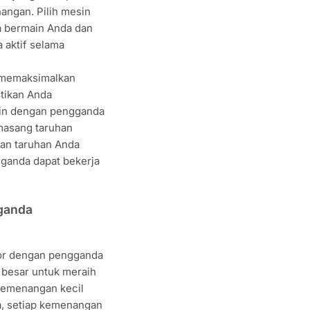
ngan. Pilih mesin
 bermain Anda dan
 aktif selama
memaksimalkan
tikan Anda
sin dengan pengganda
masang taruhan
kan taruhan Anda
gganda dapat bekerja
ganda
or dengan pengganda
besar untuk meraih
kemenangan kecil
a, setiap kemenangan