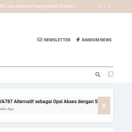
 Link Alternatif yang Mudah Diakses
i Akses dengan Sistem yang Responsif
r Akses yang Mudah Dipahami Pengguna
NEWSLETTER
RANDOM NEWS
ink Alternatif dengan Lebih Praktis
 Link Alternatif yang Mudah Diakses
ntuk Melengkapi Gaya Anda.
i Akses dengan Sistem yang Responsif
r Akses yang Mudah Dipahami Pengguna
atif sebagai Opsi Akses dengan Sistem yang Responsif