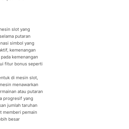
esin slot yang
selama putaran
inasi simbol yang
aktif, kemenangan
ik pada kemenangan
 fitur bonus seperti
ntuk di mesin slot,
 mesin menawarkan
rmainan atau putaran
 progresif yang
kan jumlah taruhan
at memberi pemain
bih besar