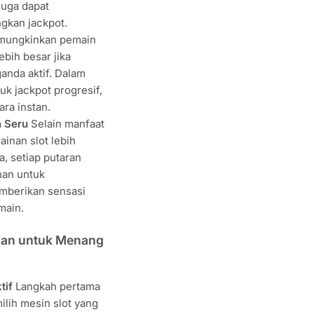
uga dapat
gkan jackpot.
mungkinkan pemain
bih besar jika
anda aktif. Dalam
k jackpot progresif,
ra instan.
 Seru
Selain manfaat
inan slot lebih
, setiap putaran
nan untuk
mberikan sensasi
main.
an untuk Menang
tif
Langkah pertama
lih mesin slot yang