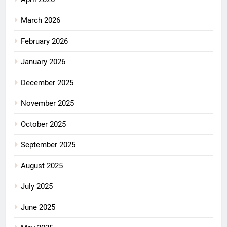
March 2026
February 2026
January 2026
December 2025
November 2025
October 2025
September 2025
August 2025
July 2025
June 2025