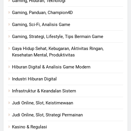
Gaming, Hiburan, Teknologi
Gaming, Panduan, Champion4D
Gaming, Sci-Fi, Analisis Game
Gaming, Strategi, Lifestyle, Tips Bermain Game
Gaya Hidup Sehat, Kebugaran, Aktivitas Ringan,
Kesehatan Mental, Produktivitas
Hiburan Digital & Analisis Game Modern
Industri Hiburan Digital
Infrastruktur & Keandalan Sistem
Judi Online, Slot, Keistimewaan
Judi Online, Slot, Strategi Permainan
Kasino & Regulasi