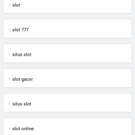
slot
slot 777
situs slot
slot gacor
situs slot
slot online