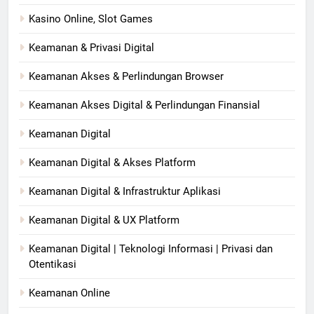
Kasino Online, Slot Games
Keamanan & Privasi Digital
Keamanan Akses & Perlindungan Browser
Keamanan Akses Digital & Perlindungan Finansial
Keamanan Digital
Keamanan Digital & Akses Platform
Keamanan Digital & Infrastruktur Aplikasi
Keamanan Digital & UX Platform
Keamanan Digital | Teknologi Informasi | Privasi dan
Otentikasi
Keamanan Online