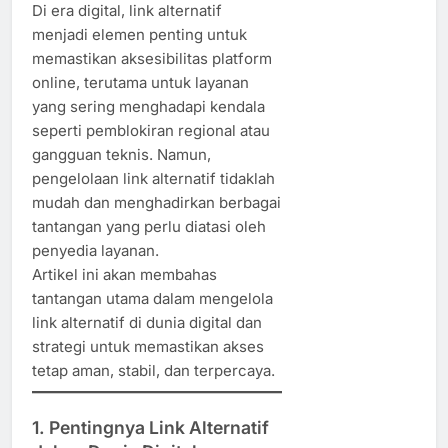
Di era digital, link alternatif
menjadi elemen penting untuk
memastikan aksesibilitas platform
online, terutama untuk layanan
yang sering menghadapi kendala
seperti pemblokiran regional atau
gangguan teknis. Namun,
pengelolaan link alternatif tidaklah
mudah dan menghadirkan berbagai
tantangan yang perlu diatasi oleh
penyedia layanan.
Artikel ini akan membahas
tantangan utama dalam mengelola
link alternatif di dunia digital dan
strategi untuk memastikan akses
tetap aman, stabil, dan terpercaya.
1. Pentingnya Link Alternatif