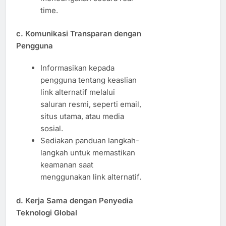
time.
c. Komunikasi Transparan dengan
Pengguna
Informasikan kepada
pengguna tentang keaslian
link alternatif melalui
saluran resmi, seperti email,
situs utama, atau media
sosial.
Sediakan panduan langkah-
langkah untuk memastikan
keamanan saat
menggunakan link alternatif.
d. Kerja Sama dengan Penyedia
Teknologi Global