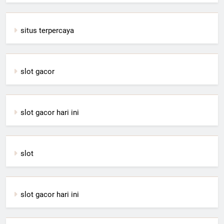
situs terpercaya
slot gacor
slot gacor hari ini
slot
slot gacor hari ini