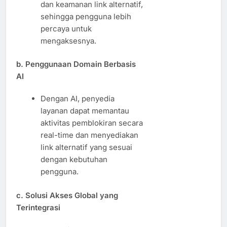
dan keamanan link alternatif,
sehingga pengguna lebih
percaya untuk
mengaksesnya.
b. Penggunaan Domain Berbasis
AI
Dengan AI, penyedia
layanan dapat memantau
aktivitas pemblokiran secara
real-time dan menyediakan
link alternatif yang sesuai
dengan kebutuhan
pengguna.
c. Solusi Akses Global yang
Terintegrasi