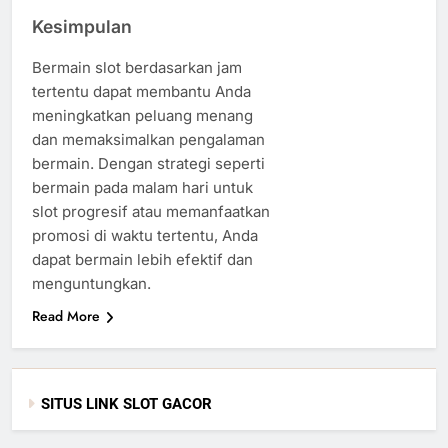
Kesimpulan
Bermain slot berdasarkan jam
tertentu dapat membantu Anda
meningkatkan peluang menang
dan memaksimalkan pengalaman
bermain. Dengan strategi seperti
bermain pada malam hari untuk
slot progresif atau memanfaatkan
promosi di waktu tertentu, Anda
dapat bermain lebih efektif dan
menguntungkan.
Read More
SITUS LINK SLOT GACOR