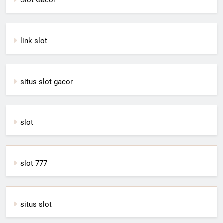
Slot Gacor
link slot
situs slot gacor
slot
slot 777
situs slot