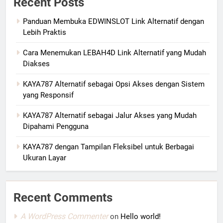
Recent Posts
Panduan Membuka EDWINSLOT Link Alternatif dengan
Lebih Praktis
Cara Menemukan LEBAH4D Link Alternatif yang Mudah
Diakses
KAYA787 Alternatif sebagai Opsi Akses dengan Sistem
yang Responsif
KAYA787 Alternatif sebagai Jalur Akses yang Mudah
Dipahami Pengguna
KAYA787 dengan Tampilan Fleksibel untuk Berbagai
Ukuran Layar
Recent Comments
A WordPress Commenter
on
Hello world!