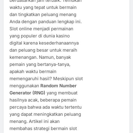
berdasarkan jam terbaik. Temukan
waktu yang tepat untuk bermain
dan tingkatkan peluang menang
Anda dengan panduan lengkap ini.
Slot online menjadi permainan
yang populer di dunia kasino
digital karena kesederhanaannya
dan peluang besar untuk meraih
kemenangan. Namun, banyak
pemain yang bertanya-tanya,
apakah waktu bermain
memengaruhi hasil? Meskipun slot
menggunakan
Random Number
Generator (RNG)
yang membuat
hasilnya acak, beberapa pemain
percaya bahwa ada waktu tertentu
yang dapat meningkatkan peluang
menang. Artikel ini akan
membahas strategi bermain slot