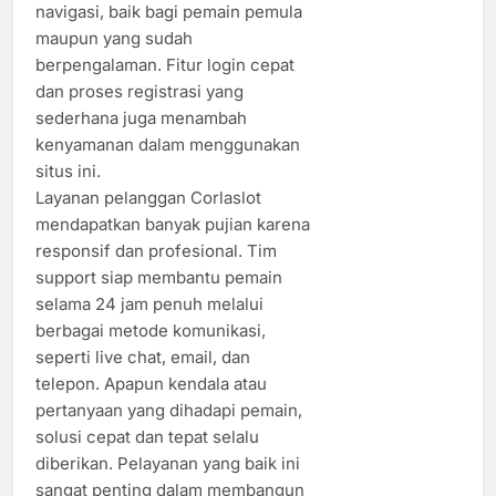
navigasi, baik bagi pemain pemula
maupun yang sudah
berpengalaman. Fitur login cepat
dan proses registrasi yang
sederhana juga menambah
kenyamanan dalam menggunakan
situs ini.
Layanan pelanggan Corlaslot
mendapatkan banyak pujian karena
responsif dan profesional. Tim
support siap membantu pemain
selama 24 jam penuh melalui
berbagai metode komunikasi,
seperti live chat, email, dan
telepon. Apapun kendala atau
pertanyaan yang dihadapi pemain,
solusi cepat dan tepat selalu
diberikan. Pelayanan yang baik ini
sangat penting dalam membangun