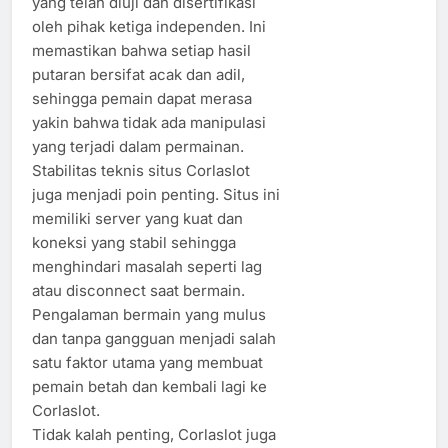
yang telah diuji dan disertifikasi
oleh pihak ketiga independen. Ini
memastikan bahwa setiap hasil
putaran bersifat acak dan adil,
sehingga pemain dapat merasa
yakin bahwa tidak ada manipulasi
yang terjadi dalam permainan.
Stabilitas teknis situs Corlaslot
juga menjadi poin penting. Situs ini
memiliki server yang kuat dan
koneksi yang stabil sehingga
menghindari masalah seperti lag
atau disconnect saat bermain.
Pengalaman bermain yang mulus
dan tanpa gangguan menjadi salah
satu faktor utama yang membuat
pemain betah dan kembali lagi ke
Corlaslot.
Tidak kalah penting, Corlaslot juga