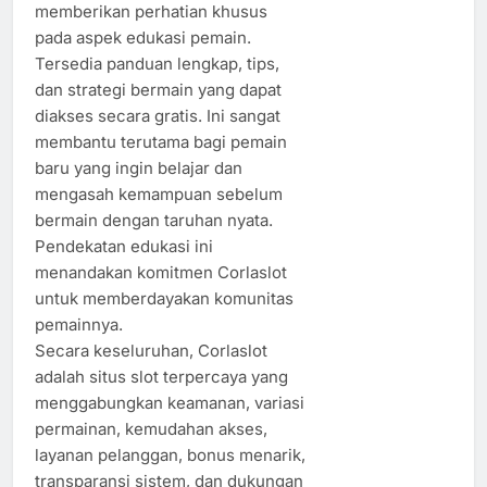
memberikan perhatian khusus
pada aspek edukasi pemain.
Tersedia panduan lengkap, tips,
dan strategi bermain yang dapat
diakses secara gratis. Ini sangat
membantu terutama bagi pemain
baru yang ingin belajar dan
mengasah kemampuan sebelum
bermain dengan taruhan nyata.
Pendekatan edukasi ini
menandakan komitmen Corlaslot
untuk memberdayakan komunitas
pemainnya.
Secara keseluruhan, Corlaslot
adalah situs slot terpercaya yang
menggabungkan keamanan, variasi
permainan, kemudahan akses,
layanan pelanggan, bonus menarik,
transparansi sistem, dan dukungan