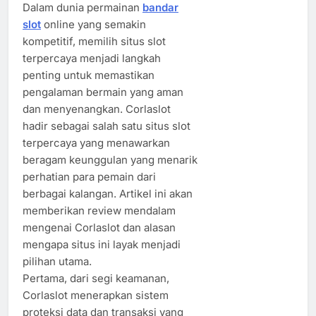
Dalam dunia permainan
bandar
slot
online yang semakin
kompetitif, memilih situs slot
terpercaya menjadi langkah
penting untuk memastikan
pengalaman bermain yang aman
dan menyenangkan. Corlaslot
hadir sebagai salah satu situs slot
terpercaya yang menawarkan
beragam keunggulan yang menarik
perhatian para pemain dari
berbagai kalangan. Artikel ini akan
memberikan review mendalam
mengenai Corlaslot dan alasan
mengapa situs ini layak menjadi
pilihan utama.
Pertama, dari segi keamanan,
Corlaslot menerapkan sistem
proteksi data dan transaksi yang