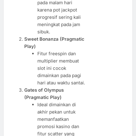
pada malam hari
karena pot jackpot
progresif sering kali
meningkat pada jam
sibuk.
Sweet Bonanza (Pragmatic
Play)
Fitur freespin dan
multiplier membuat
slot ini cocok
dimainkan pada pagi
hari atau waktu santai.
Gates of Olympus
(Pragmatic Play)
Ideal dimainkan di
akhir pekan untuk
memanfaatkan
promosi kasino dan
fitur scatter yang