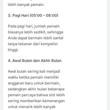
lebih banyak pemain.
3. Pagi Hari (05:00 – 08:00)
Pada pagi hari, jumlah pemain
biasanya lebih sedikit, sehingga
Anda dapat bermain lebih santai
tanpa tekanan dari kompetisi
tinggi.
4. Awal Bulan dan Akhir Bulan
Awal bulan sering kali menjadi
waktu ketika pemain memiliki
anggaran baru untuk bermain,
sedangkan akhir bulan beberapa
pemain percaya bahwa slot lebih
sering memberikan kemenangan
untuk menarik lebih banyak