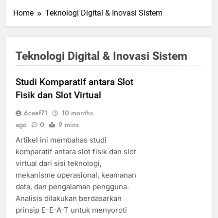
Home
Teknologi Digital & Inovasi Sistem
Teknologi Digital & Inovasi Sistem
Studi Komparatif antara Slot
Fisik dan Slot Virtual
6caef71
10 months
ago
0
9 mins
Artikel ini membahas studi
komparatif antara slot fisik dan slot
virtual dari sisi teknologi,
mekanisme operasional, keamanan
data, dan pengalaman pengguna.
Analisis dilakukan berdasarkan
prinsip E-E-A-T untuk menyoroti