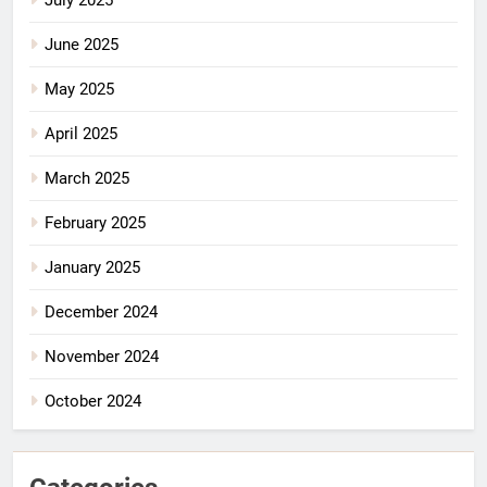
July 2025
June 2025
May 2025
April 2025
March 2025
February 2025
January 2025
December 2024
November 2024
October 2024