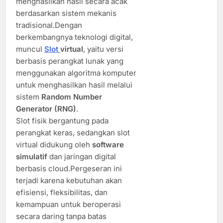
menghasilkan hasil secara acak
berdasarkan sistem mekanis
tradisional.Dengan
berkembangnya teknologi digital,
muncul
Slot
virtual
, yaitu versi
berbasis perangkat lunak yang
menggunakan algoritma komputer
untuk menghasilkan hasil melalui
sistem
Random Number
Generator (RNG)
.
Slot fisik bergantung pada
perangkat keras, sedangkan slot
virtual didukung oleh
software
simulatif
dan jaringan digital
berbasis cloud.Pergeseran ini
terjadi karena kebutuhan akan
efisiensi, fleksibilitas, dan
kemampuan untuk beroperasi
secara daring tanpa batas