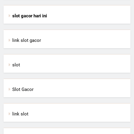
slot gacor hari ini
link slot gacor
slot
Slot Gacor
link slot