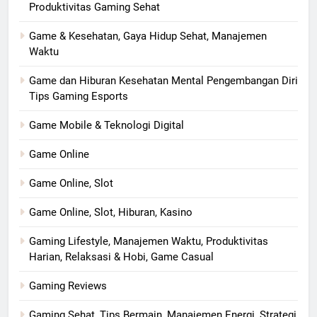
Produktivitas Gaming Sehat
Game & Kesehatan, Gaya Hidup Sehat, Manajemen
Waktu
Game dan Hiburan Kesehatan Mental Pengembangan Diri
Tips Gaming Esports
Game Mobile & Teknologi Digital
Game Online
Game Online, Slot
Game Online, Slot, Hiburan, Kasino
Gaming Lifestyle, Manajemen Waktu, Produktivitas
Harian, Relaksasi & Hobi, Game Casual
Gaming Reviews
Gaming Sehat, Tips Bermain, Manajemen Energi, Strategi