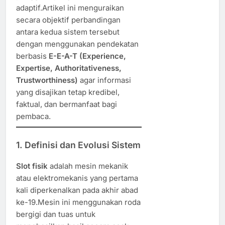
adaptif.Artikel ini menguraikan
secara objektif perbandingan
antara kedua sistem tersebut
dengan menggunakan pendekatan
berbasis
E-E-A-T (Experience,
Expertise, Authoritativeness,
Trustworthiness)
agar informasi
yang disajikan tetap kredibel,
faktual, dan bermanfaat bagi
pembaca.
1. Definisi dan Evolusi Sistem
Slot fisik
adalah mesin mekanik
atau elektromekanis yang pertama
kali diperkenalkan pada akhir abad
ke-19.Mesin ini menggunakan roda
bergigi dan tuas untuk