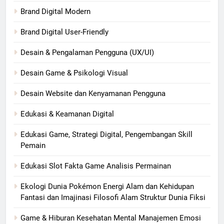
Brand Digital Modern
Brand Digital User-Friendly
Desain & Pengalaman Pengguna (UX/UI)
Desain Game & Psikologi Visual
Desain Website dan Kenyamanan Pengguna
Edukasi & Keamanan Digital
Edukasi Game, Strategi Digital, Pengembangan Skill
Pemain
Edukasi Slot Fakta Game Analisis Permainan
Ekologi Dunia Pokémon Energi Alam dan Kehidupan
Fantasi dan Imajinasi Filosofi Alam Struktur Dunia Fiksi
Game & Hiburan Kesehatan Mental Manajemen Emosi