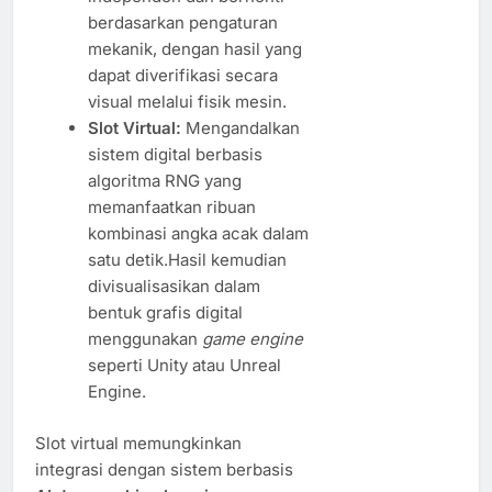
berdasarkan pengaturan
mekanik, dengan hasil yang
dapat diverifikasi secara
visual melalui fisik mesin.
Slot Virtual:
Mengandalkan
sistem digital berbasis
algoritma RNG yang
memanfaatkan ribuan
kombinasi angka acak dalam
satu detik.Hasil kemudian
divisualisasikan dalam
bentuk grafis digital
menggunakan
game engine
seperti Unity atau Unreal
Engine.
Slot virtual memungkinkan
integrasi dengan sistem berbasis