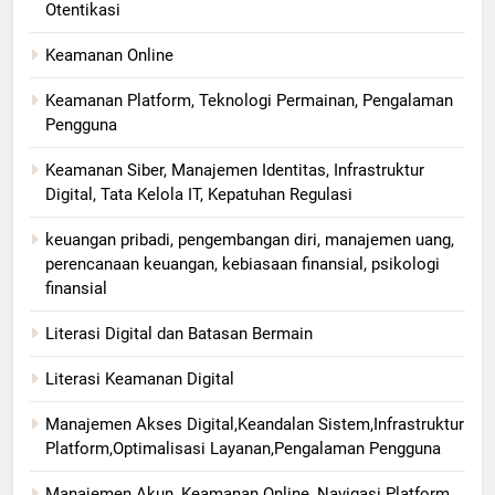
Otentikasi
Keamanan Online
Keamanan Platform, Teknologi Permainan, Pengalaman
Pengguna
Keamanan Siber, Manajemen Identitas, Infrastruktur
Digital, Tata Kelola IT, Kepatuhan Regulasi
keuangan pribadi, pengembangan diri, manajemen uang,
perencanaan keuangan, kebiasaan finansial, psikologi
finansial
Literasi Digital dan Batasan Bermain
Literasi Keamanan Digital
Manajemen Akses Digital,Keandalan Sistem,Infrastruktur
Platform,Optimalisasi Layanan,Pengalaman Pengguna
Manajemen Akun, Keamanan Online, Navigasi Platform,