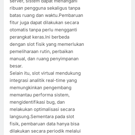
server, sistem dapat menangani
ribuan pengguna sekaligus tanpa
batas ruang dan waktu.Pembaruan
fitur juga dapat dilakukan secara
otomatis tanpa perlu mengganti
perangkat keras.Ini berbeda
dengan slot fisik yang memerlukan
pemeliharaan rutin, perbaikan
manual, dan ruang penyimpanan
besar.
Selain itu, slot virtual mendukung
integrasi analitik real-time yang
memungkinkan pengembang
memantau performa sistem,
mengidentifikasi bug, dan
melakukan optimalisasi secara
langsung.Sementara pada slot
fisik, pembaruan data hanya bisa
dilakukan secara periodik melalui