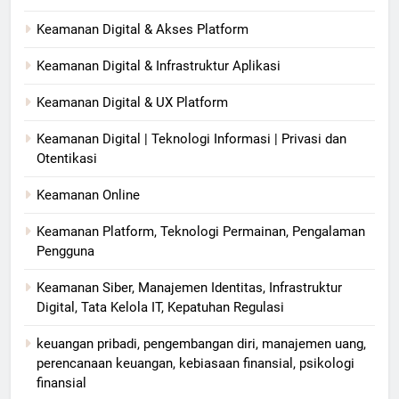
Keamanan Digital & Akses Platform
Keamanan Digital & Infrastruktur Aplikasi
Keamanan Digital & UX Platform
Keamanan Digital | Teknologi Informasi | Privasi dan
Otentikasi
Keamanan Online
Keamanan Platform, Teknologi Permainan, Pengalaman
Pengguna
Keamanan Siber, Manajemen Identitas, Infrastruktur
Digital, Tata Kelola IT, Kepatuhan Regulasi
keuangan pribadi, pengembangan diri, manajemen uang,
perencanaan keuangan, kebiasaan finansial, psikologi
finansial