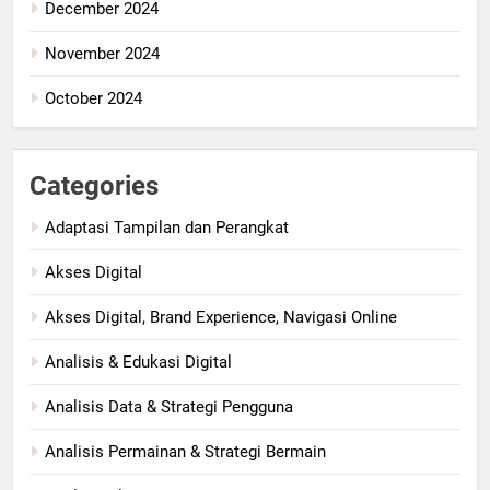
December 2024
November 2024
October 2024
Categories
Adaptasi Tampilan dan Perangkat
Akses Digital
Akses Digital, Brand Experience, Navigasi Online
Analisis & Edukasi Digital
Analisis Data & Strategi Pengguna
Analisis Permainan & Strategi Bermain