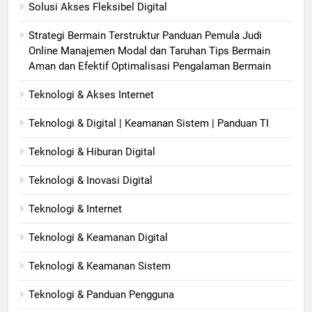
Solusi Akses Fleksibel Digital
Strategi Bermain Terstruktur Panduan Pemula Judi
Online Manajemen Modal dan Taruhan Tips Bermain
Aman dan Efektif Optimalisasi Pengalaman Bermain
Teknologi & Akses Internet
Teknologi & Digital | Keamanan Sistem | Panduan TI
Teknologi & Hiburan Digital
Teknologi & Inovasi Digital
Teknologi & Internet
Teknologi & Keamanan Digital
Teknologi & Keamanan Sistem
Teknologi & Panduan Pengguna