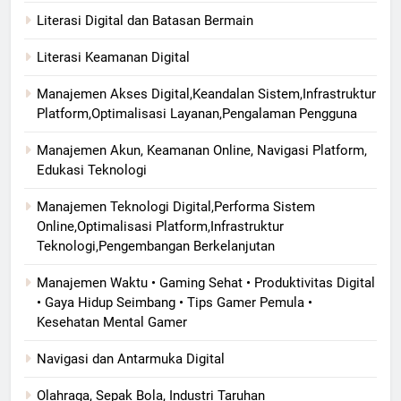
Literasi Digital dan Batasan Bermain
Literasi Keamanan Digital
Manajemen Akses Digital,Keandalan Sistem,Infrastruktur
Platform,Optimalisasi Layanan,Pengalaman Pengguna
Manajemen Akun, Keamanan Online, Navigasi Platform,
Edukasi Teknologi
Manajemen Teknologi Digital,Performa Sistem
Online,Optimalisasi Platform,Infrastruktur
Teknologi,Pengembangan Berkelanjutan
Manajemen Waktu • Gaming Sehat • Produktivitas Digital
• Gaya Hidup Seimbang • Tips Gamer Pemula •
Kesehatan Mental Gamer
Navigasi dan Antarmuka Digital
Olahraga, Sepak Bola, Industri Taruhan