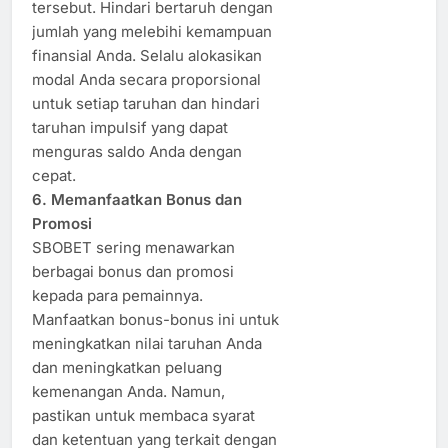
tersebut. Hindari bertaruh dengan
jumlah yang melebihi kemampuan
finansial Anda. Selalu alokasikan
modal Anda secara proporsional
untuk setiap taruhan dan hindari
taruhan impulsif yang dapat
menguras saldo Anda dengan
cepat.
6. Memanfaatkan Bonus dan
Promosi
SBOBET sering menawarkan
berbagai bonus dan promosi
kepada para pemainnya.
Manfaatkan bonus-bonus ini untuk
meningkatkan nilai taruhan Anda
dan meningkatkan peluang
kemenangan Anda. Namun,
pastikan untuk membaca syarat
dan ketentuan yang terkait dengan