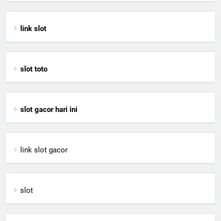
link slot
slot toto
slot gacor hari ini
link slot gacor
slot