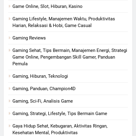
Game Online, Slot, Hiburan, Kasino
Gaming Lifestyle, Manajemen Waktu, Produktivitas
Harian, Relaksasi & Hobi, Game Casual
Gaming Reviews
Gaming Sehat, Tips Bermain, Manajemen Energi, Strategi
Game Online, Pengembangan Skill Gamer, Panduan
Pemula
Gaming, Hiburan, Teknologi
Gaming, Panduan, Champion4D
Gaming, Sci-Fi, Analisis Game
Gaming, Strategi, Lifestyle, Tips Bermain Game
Gaya Hidup Sehat, Kebugaran, Aktivitas Ringan,
Kesehatan Mental, Produktivitas