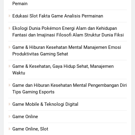
Pemain
Edukasi Slot Fakta Game Analisis Permainan
Ekologi Dunia Pokémon Energi Alam dan Kehidupan
Fantasi dan Imajinasi Filosofi Alam Struktur Dunia Fiksi
Game & Hiburan Kesehatan Mental Manajemen Emosi
Produktivitas Gaming Sehat
Game & Kesehatan, Gaya Hidup Sehat, Manajemen
Waktu
Game dan Hiburan Kesehatan Mental Pengembangan Diri
Tips Gaming Esports
Game Mobile & Teknologi Digital
Game Online
Game Online, Slot