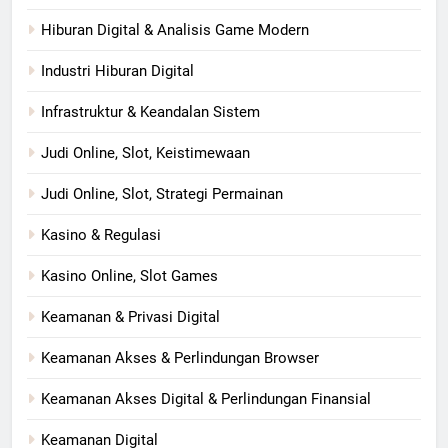
Hiburan Digital & Analisis Game Modern
Industri Hiburan Digital
Infrastruktur & Keandalan Sistem
Judi Online, Slot, Keistimewaan
Judi Online, Slot, Strategi Permainan
Kasino & Regulasi
Kasino Online, Slot Games
Keamanan & Privasi Digital
Keamanan Akses & Perlindungan Browser
Keamanan Akses Digital & Perlindungan Finansial
Keamanan Digital