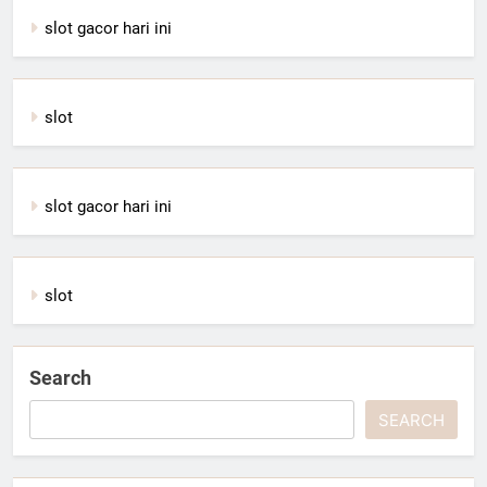
slot gacor hari ini
slot
slot gacor hari ini
slot
Search
SEARCH