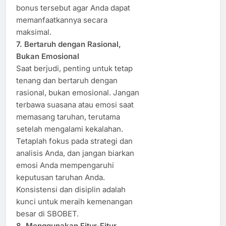
bonus tersebut agar Anda dapat
memanfaatkannya secara
maksimal.
7. Bertaruh dengan Rasional,
Bukan Emosional
Saat berjudi, penting untuk tetap
tenang dan bertaruh dengan
rasional, bukan emosional. Jangan
terbawa suasana atau emosi saat
memasang taruhan, terutama
setelah mengalami kekalahan.
Tetaplah fokus pada strategi dan
analisis Anda, dan jangan biarkan
emosi Anda mempengaruhi
keputusan taruhan Anda.
Konsistensi dan disiplin adalah
kunci untuk meraih kemenangan
besar di SBOBET.
8. Menggunakan Fitur-Fitur