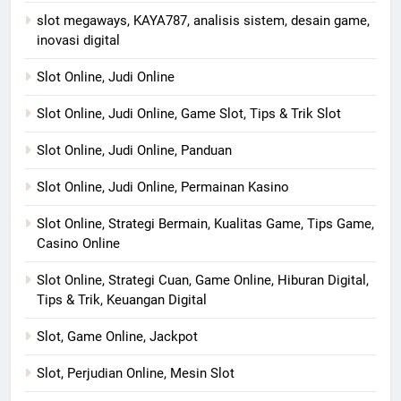
slot megaways, KAYA787, analisis sistem, desain game,
inovasi digital
Slot Online, Judi Online
Slot Online, Judi Online, Game Slot, Tips & Trik Slot
Slot Online, Judi Online, Panduan
Slot Online, Judi Online, Permainan Kasino
Slot Online, Strategi Bermain, Kualitas Game, Tips Game,
Casino Online
Slot Online, Strategi Cuan, Game Online, Hiburan Digital,
Tips & Trik, Keuangan Digital
Slot, Game Online, Jackpot
Slot, Perjudian Online, Mesin Slot