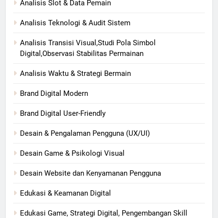
Analisis Slot & Data Pemain
Analisis Teknologi & Audit Sistem
Analisis Transisi Visual,Studi Pola Simbol
Digital,Observasi Stabilitas Permainan
Analisis Waktu & Strategi Bermain
Brand Digital Modern
Brand Digital User-Friendly
Desain & Pengalaman Pengguna (UX/UI)
Desain Game & Psikologi Visual
Desain Website dan Kenyamanan Pengguna
Edukasi & Keamanan Digital
Edukasi Game, Strategi Digital, Pengembangan Skill