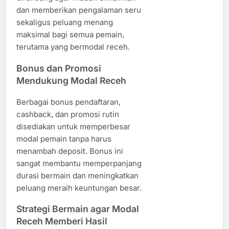
dan memberikan pengalaman seru
sekaligus peluang menang
maksimal bagi semua pemain,
terutama yang bermodal receh.
Bonus dan Promosi
Mendukung Modal Receh
Berbagai bonus pendaftaran,
cashback, dan promosi rutin
disediakan untuk memperbesar
modal pemain tanpa harus
menambah deposit. Bonus ini
sangat membantu memperpanjang
durasi bermain dan meningkatkan
peluang meraih keuntungan besar.
Strategi Bermain agar Modal
Receh Memberi Hasil