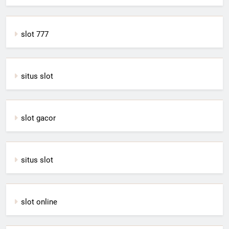
slot 777
situs slot
slot gacor
situs slot
slot online