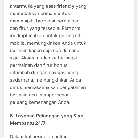
antarmuka yang
user-friendly
yang
memudahkan pemain untuk
menjelajahi berbagai permainan
dan fitur yang tersedia. Platform
ini dioptimalkan untuk perangkat
mobile, memungkinkan Anda untuk
bermain kapan saja dan di mana
saja. Akses mudah ke berbagai
permainan dan fitur bonus,
ditambah dengan navigasi yang
sederhana, memungkinkan Anda
untuk memaksimalkan pengalaman
bermain dan memperbesar
peluang kemenangan Anda.
6.
Layanan Pelanggan yang Siap
Membantu 24/7
Dalam hal perjudian online,