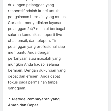
dukungan pelanggan yang
responsif adalah kunci untuk
pengalaman bermain yang mulus.
Corlaslot menyediakan layanan
pelanggan 24/7 melalui berbagai
saluran komunikasi seperti live
chat, email, dan telepon. Tim
pelanggan yang profesional siap
membantu Anda dengan
pertanyaan atau masalah yang
mungkin Anda hadapi selama
bermain. Dengan dukungan yang
cepat dan efisien, Anda dapat
fokus pada permainan tanpa
gangguan.
7.
Metode Pembayaran yang
Aman dan Cepat