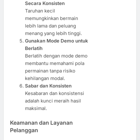
Secara Konsisten
Taruhan kecil
memungkinkan bermain
lebih lama dan peluang
menang yang lebih tinggi.
Gunakan Mode Demo untuk
Berlatih
Berlatih dengan mode demo
membantu memahami pola
permainan tanpa risiko
kehilangan modal.
Sabar dan Konsisten
Kesabaran dan konsistensi
adalah kunci meraih hasil
maksimal.
Keamanan dan Layanan
Pelanggan