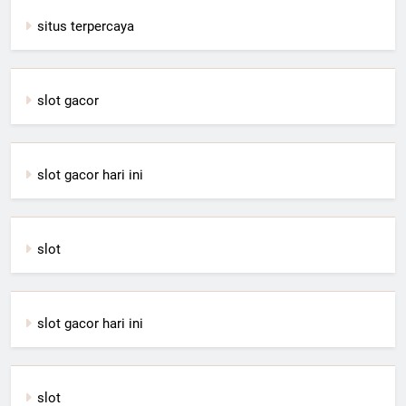
situs terpercaya
slot gacor
slot gacor hari ini
slot
slot gacor hari ini
slot