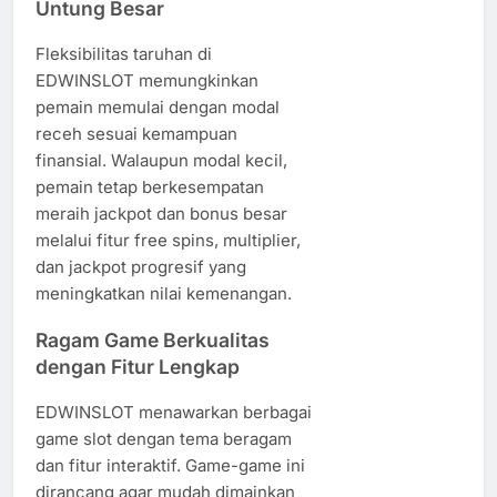
Untung Besar
Fleksibilitas taruhan di
EDWINSLOT memungkinkan
pemain memulai dengan modal
receh sesuai kemampuan
finansial. Walaupun modal kecil,
pemain tetap berkesempatan
meraih jackpot dan bonus besar
melalui fitur free spins, multiplier,
dan jackpot progresif yang
meningkatkan nilai kemenangan.
Ragam Game Berkualitas
dengan Fitur Lengkap
EDWINSLOT menawarkan berbagai
game slot dengan tema beragam
dan fitur interaktif. Game-game ini
dirancang agar mudah dimainkan