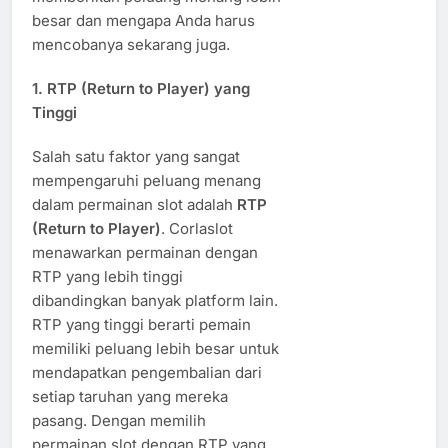
besar dan mengapa Anda harus
mencobanya sekarang juga.
1.
RTP (Return to Player) yang
Tinggi
Salah satu faktor yang sangat
mempengaruhi peluang menang
dalam permainan slot adalah
RTP
(Return to Player)
. Corlaslot
menawarkan permainan dengan
RTP yang lebih tinggi
dibandingkan banyak platform lain.
RTP yang tinggi berarti pemain
memiliki peluang lebih besar untuk
mendapatkan pengembalian dari
setiap taruhan yang mereka
pasang. Dengan memilih
permainan slot dengan RTP yang