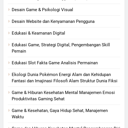
Desain Game & Psikologi Visual
Desain Website dan Kenyamanan Pengguna
Edukasi & Keamanan Digital
Edukasi Game, Strategi Digital, Pengembangan Skill
Pemain
Edukasi Slot Fakta Game Analisis Permainan
Ekologi Dunia Pokémon Energi Alam dan Kehidupan
Fantasi dan Imajinasi Filosofi Alam Struktur Dunia Fiksi
Game & Hiburan Kesehatan Mental Manajemen Emosi
Produktivitas Gaming Sehat
Game & Kesehatan, Gaya Hidup Sehat, Manajemen
Waktu