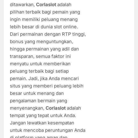
ditawarkan,
Corlaslot
adalah
pilihan terbaik bagi pemain yang
ingin memiliki peluang menang
lebih besar di dunia slot online.
Dari permainan dengan RTP tinggi,
bonus yang menguntungkan,
hingga permainan yang adil dan
transparan, semua faktor ini
menyatu untuk memberikan
peluang terbaik bagi setiap
pemain. Jadi, jika Anda mencari
situs yang memberi peluang lebih
besar untuk menang dan
pengalaman bermain yang
menyenangkan,
Corlaslot
adalah
tempat yang tepat untuk Anda.
Jangan lewatkan kesempatan
untuk mencoba peruntungan Anda
di platform yang aman dan