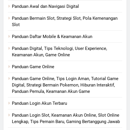
Panduan Awal dan Navigasi Digital
Panduan Bermain Slot, Strategi Slot, Pola Kemenangan
Slot
Panduan Daftar Mobile & Keamanan Akun
Panduan Digital, Tips Teknologi, User Experience,
Keamanan Akun, Game Online
Panduan Game Online
Panduan Game Online, Tips Login Aman, Tutorial Game
Digital, Strategi Bermain Pokemon, Hiburan Interaktif,
Panduan Pemula, Keamanan Akun Game
Panduan Login Akun Terbaru
Panduan Login Slot, Keamanan Akun Online, Slot Online
Lengkap, Tips Pemain Baru, Gaming Bertanggung Jawab