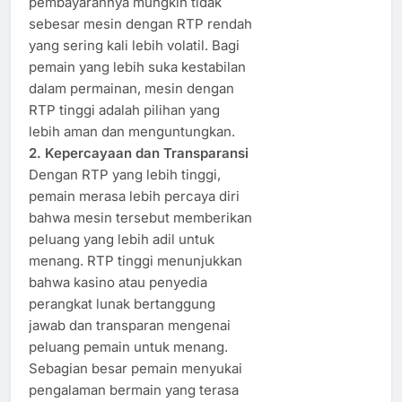
pembayarannya mungkin tidak
sebesar mesin dengan RTP rendah
yang sering kali lebih volatil. Bagi
pemain yang lebih suka kestabilan
dalam permainan, mesin dengan
RTP tinggi adalah pilihan yang
lebih aman dan menguntungkan.
2. Kepercayaan dan Transparansi
Dengan RTP yang lebih tinggi,
pemain merasa lebih percaya diri
bahwa mesin tersebut memberikan
peluang yang lebih adil untuk
menang. RTP tinggi menunjukkan
bahwa kasino atau penyedia
perangkat lunak bertanggung
jawab dan transparan mengenai
peluang pemain untuk menang.
Sebagian besar pemain menyukai
pengalaman bermain yang terasa