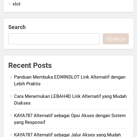
slot
Search
SEARCH
Recent Posts
Panduan Membuka EDWINSLOT Link Alternatif dengan
Lebih Praktis
Cara Menemukan LEBAH4D Link Alternatif yang Mudah
Diakses
KAYA787 Alternatif sebagai Opsi Akses dengan Sistem
yang Responsif
KAYA787 Alternatif sebagai Jalur Akses yang Mudah