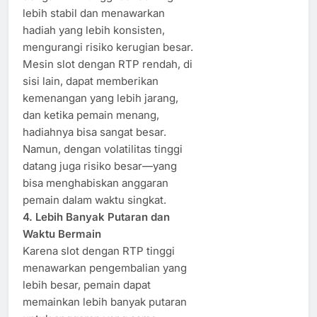
lebih stabil dan menawarkan
hadiah yang lebih konsisten,
mengurangi risiko kerugian besar.
Mesin slot dengan RTP rendah, di
sisi lain, dapat memberikan
kemenangan yang lebih jarang,
dan ketika pemain menang,
hadiahnya bisa sangat besar.
Namun, dengan volatilitas tinggi
datang juga risiko besar—yang
bisa menghabiskan anggaran
pemain dalam waktu singkat.
4. Lebih Banyak Putaran dan
Waktu Bermain
Karena slot dengan RTP tinggi
menawarkan pengembalian yang
lebih besar, pemain dapat
memainkan lebih banyak putaran