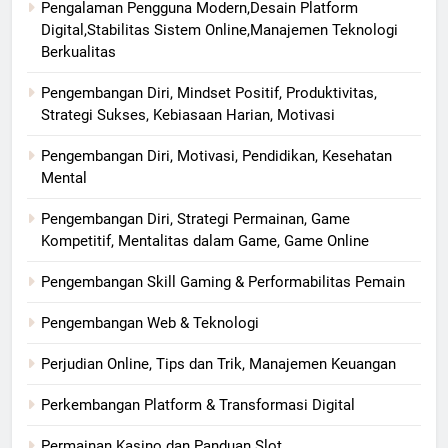
Pengalaman Pengguna Modern,Desain Platform
Digital,Stabilitas Sistem Online,Manajemen Teknologi
Berkualitas
Pengembangan Diri, Mindset Positif, Produktivitas,
Strategi Sukses, Kebiasaan Harian, Motivasi
Pengembangan Diri, Motivasi, Pendidikan, Kesehatan
Mental
Pengembangan Diri, Strategi Permainan, Game
Kompetitif, Mentalitas dalam Game, Game Online
Pengembangan Skill Gaming & Performabilitas Pemain
Pengembangan Web & Teknologi
Perjudian Online, Tips dan Trik, Manajemen Keuangan
Perkembangan Platform & Transformasi Digital
Permainan Kasino dan Panduan Slot