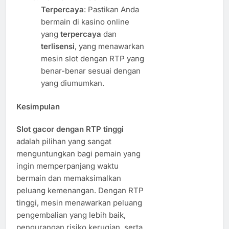
Terpercaya
: Pastikan Anda
bermain di kasino online
yang
terpercaya
dan
terlisensi
, yang menawarkan
mesin slot dengan RTP yang
benar-benar sesuai dengan
yang diumumkan.
Kesimpulan
Slot gacor dengan RTP tinggi
adalah pilihan yang sangat
menguntungkan bagi pemain yang
ingin memperpanjang waktu
bermain dan memaksimalkan
peluang kemenangan. Dengan RTP
tinggi, mesin menawarkan peluang
pengembalian yang lebih baik,
pengurangan risiko kerugian, serta