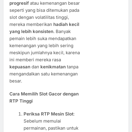
progresif
atau kemenangan besar
seperti yang bisa ditemukan pada
slot dengan volatilitas tinggi,
mereka memberikan
hadiah kecil
yang lebih konsisten
. Banyak
pemain lebih suka mendapatkan
kemenangan yang lebih sering
meskipun jumlahnya kecil, karena
ini memberi mereka rasa
kepuasan
dan
kenikmatan
tanpa
mengandalkan satu kemenangan
besar.
Cara Memilih Slot Gacor dengan
RTP Tinggi
Periksa RTP Mesin Slot
:
Sebelum memulai
permainan, pastikan untuk