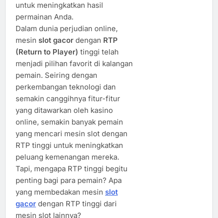
untuk meningkatkan hasil
permainan Anda.
Dalam dunia perjudian online,
mesin
slot gacor
dengan
RTP
(Return to Player)
tinggi telah
menjadi pilihan favorit di kalangan
pemain. Seiring dengan
perkembangan teknologi dan
semakin canggihnya fitur-fitur
yang ditawarkan oleh kasino
online, semakin banyak pemain
yang mencari mesin slot dengan
RTP tinggi untuk meningkatkan
peluang kemenangan mereka.
Tapi, mengapa RTP tinggi begitu
penting bagi para pemain? Apa
yang membedakan mesin
slot
gacor
dengan RTP tinggi dari
mesin slot lainnya?