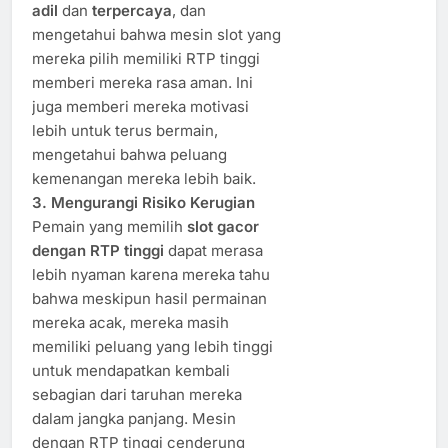
adil
dan
terpercaya
, dan
mengetahui bahwa mesin slot yang
mereka pilih memiliki RTP tinggi
memberi mereka rasa aman. Ini
juga memberi mereka motivasi
lebih untuk terus bermain,
mengetahui bahwa peluang
kemenangan mereka lebih baik.
3. Mengurangi Risiko Kerugian
Pemain yang memilih
slot gacor
dengan RTP tinggi
dapat merasa
lebih nyaman karena mereka tahu
bahwa meskipun hasil permainan
mereka acak, mereka masih
memiliki peluang yang lebih tinggi
untuk mendapatkan kembali
sebagian dari taruhan mereka
dalam jangka panjang. Mesin
dengan RTP tinggi cenderung