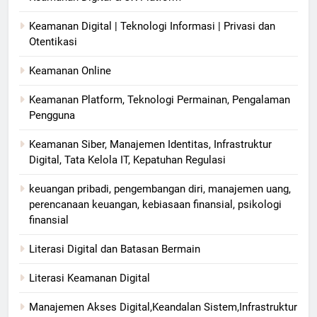
Keamanan Digital | Teknologi Informasi | Privasi dan
Otentikasi
Keamanan Online
Keamanan Platform, Teknologi Permainan, Pengalaman
Pengguna
Keamanan Siber, Manajemen Identitas, Infrastruktur
Digital, Tata Kelola IT, Kepatuhan Regulasi
keuangan pribadi, pengembangan diri, manajemen uang,
perencanaan keuangan, kebiasaan finansial, psikologi
finansial
Literasi Digital dan Batasan Bermain
Literasi Keamanan Digital
Manajemen Akses Digital,Keandalan Sistem,Infrastruktur