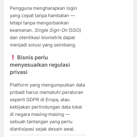
Pengguna mengharapkan login
yang cepat tanpa hambatan —
tetapi tanpa mengorbankan
keamanan.
Single Sign-On
(SSO)
dan otentikasi biometrik dapat
menjadi solusi yang seimbang.
Bisnis perlu
menyesuaikan regulasi
privasi
Platform yang mengumpulkan data
pribadi harus mematuhi peraturan
seperti GDPR di Eropa, atau
kebijakan perlindungan data lokal
di negara masing‑masing —
sebuah tantangan yang perlu
diantisipasi sejak desain awal.