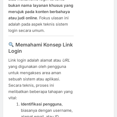
bukan nama layanan khusus yang
merujuk pada konten berbahaya
atau judi online
. Fokus ulasan ini
adalah pada aspek teknis sistem
login secara umum.
Memahami Konsep Link
Login
Link login adalah alamat atau
URL
yang digunakan oleh pengguna
untuk mengakses area aman
sebuah sistem atau aplikasi.
Secara teknis, proses ini
melibatkan beberapa tahapan yang
vital:
Identifikasi pengguna
,
biasanya dengan username,
alamat email, atau ID.