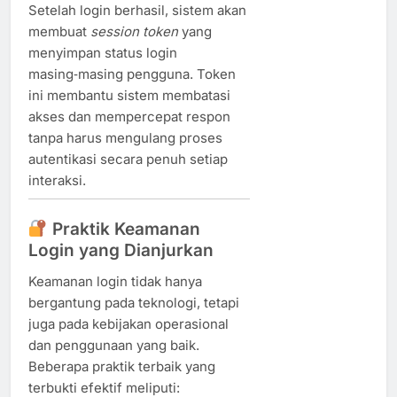
Setelah login berhasil, sistem akan
membuat
session token
yang
menyimpan status login
masing‑masing pengguna. Token
ini membantu sistem membatasi
akses dan mempercepat respon
tanpa harus mengulang proses
autentikasi secara penuh setiap
interaksi.
Praktik Keamanan
Login yang Dianjurkan
Keamanan login tidak hanya
bergantung pada teknologi, tetapi
juga pada kebijakan operasional
dan penggunaan yang baik.
Beberapa praktik terbaik yang
terbukti efektif meliputi: