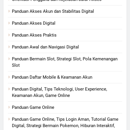
Panduan Akses Akun dan Stabilitas Digital
Panduan Akses Digital
Panduan Akses Praktis
Panduan Awal dan Navigasi Digital
Panduan Bermain Slot, Strategi Slot, Pola Kemenangan
Slot
Panduan Daftar Mobile & Keamanan Akun
Panduan Digital, Tips Teknologi, User Experience,
Keamanan Akun, Game Online
Panduan Game Online
Panduan Game Online, Tips Login Aman, Tutorial Game
Digital, Strategi Bermain Pokemon, Hiburan Interaktif,