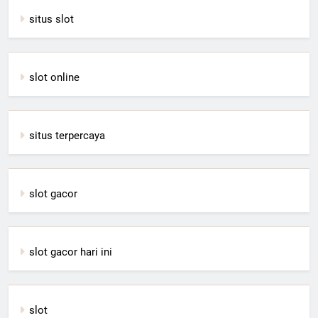
situs slot
slot online
situs terpercaya
slot gacor
slot gacor hari ini
slot