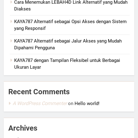
Cara Menemukan LEBAH4D Link Alternatif yang Mudah
Diakses
KAYA787 Alternatif sebagai Opsi Akses dengan Sistem
yang Responsif
KAYA787 Alternatif sebagai Jalur Akses yang Mudah
Dipahami Pengguna
KAYA787 dengan Tampilan Fleksibel untuk Berbagai
Ukuran Layar
Recent Comments
A WordPress Commenter
on
Hello world!
Archives