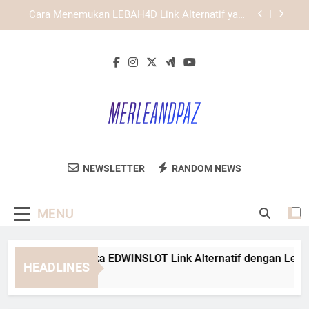
Skip
KAYA787 Alternatif sebagai Opsi Akses dengan
to
Sistem yang Responsif
content
KAYA787 Alternatif sebagai Jalur Akses yang
Mudah Dipahami Pengguna
Panduan Membuka EDWINSLOT Link Alternatif
dengan Lebih Praktis
Cara Menemukan LEBAH4D Link Alternatif yang
Mudah Diakses
KAYA787 Alternatif sebagai Opsi Akses dengan
Sistem yang Responsif
Merle And Paz
Dapatkan Perhiasan Mewah Dan Aksesori
KAYA787 Alternatif sebagai Jalur Akses yang
NEWSLETTER
RANDOM NEWS
Mudah Dipahami Pengguna
Berkualitas Di Merle And Paz Untuk
Melengkapi Gaya Anda.
MENU
nduan Membuka EDWINSLOT Link Alternatif dengan Lebih Pra
HEADLINES
Weeks Ago