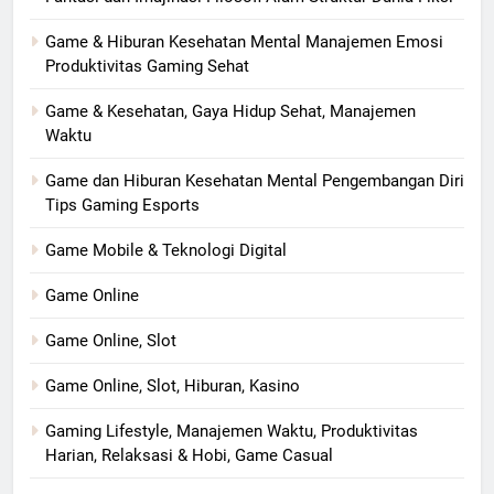
Game & Hiburan Kesehatan Mental Manajemen Emosi
Produktivitas Gaming Sehat
Game & Kesehatan, Gaya Hidup Sehat, Manajemen
Waktu
Game dan Hiburan Kesehatan Mental Pengembangan Diri
Tips Gaming Esports
Game Mobile & Teknologi Digital
Game Online
Game Online, Slot
Game Online, Slot, Hiburan, Kasino
Gaming Lifestyle, Manajemen Waktu, Produktivitas
Harian, Relaksasi & Hobi, Game Casual