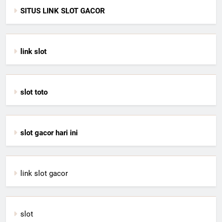
SITUS LINK SLOT GACOR
link slot
slot toto
slot gacor hari ini
link slot gacor
slot