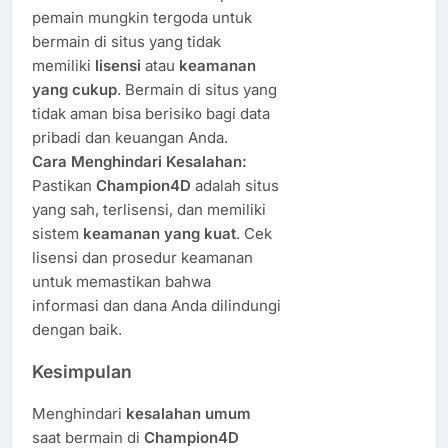
pemain mungkin tergoda untuk
bermain di situs yang tidak
memiliki
lisensi
atau
keamanan
yang cukup
. Bermain di situs yang
tidak aman bisa berisiko bagi data
pribadi dan keuangan Anda.
Cara Menghindari Kesalahan:
Pastikan
Champion4D
adalah situs
yang sah, terlisensi, dan memiliki
sistem
keamanan yang kuat
. Cek
lisensi dan prosedur keamanan
untuk memastikan bahwa
informasi dan dana Anda dilindungi
dengan baik.
Kesimpulan
Menghindari
kesalahan umum
saat bermain di
Champion4D