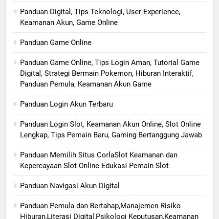
Panduan Digital, Tips Teknologi, User Experience,
Keamanan Akun, Game Online
Panduan Game Online
Panduan Game Online, Tips Login Aman, Tutorial Game
Digital, Strategi Bermain Pokemon, Hiburan Interaktif,
Panduan Pemula, Keamanan Akun Game
Panduan Login Akun Terbaru
Panduan Login Slot, Keamanan Akun Online, Slot Online
Lengkap, Tips Pemain Baru, Gaming Bertanggung Jawab
Panduan Memilih Situs CorlaSlot Keamanan dan
Kepercayaan Slot Online Edukasi Pemain Slot
Panduan Navigasi Akun Digital
Panduan Pemula dan Bertahap,Manajemen Risiko
Hiburan,Literasi Digital,Psikologi Keputusan,Keamanan