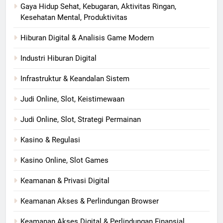
Gaya Hidup Sehat, Kebugaran, Aktivitas Ringan,
Kesehatan Mental, Produktivitas
Hiburan Digital & Analisis Game Modern
Industri Hiburan Digital
Infrastruktur & Keandalan Sistem
Judi Online, Slot, Keistimewaan
Judi Online, Slot, Strategi Permainan
Kasino & Regulasi
Kasino Online, Slot Games
Keamanan & Privasi Digital
Keamanan Akses & Perlindungan Browser
Keamanan Akses Digital & Perlindungan Finansial