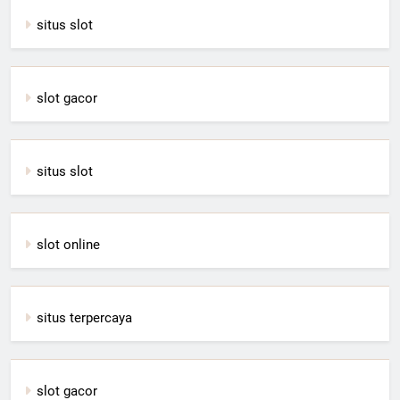
situs slot
slot gacor
situs slot
slot online
situs terpercaya
slot gacor