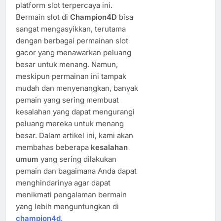
platform slot terpercaya ini.
Bermain slot di
Champion4D
bisa
sangat mengasyikkan, terutama
dengan berbagai permainan slot
gacor yang menawarkan peluang
besar untuk menang. Namun,
meskipun permainan ini tampak
mudah dan menyenangkan, banyak
pemain yang sering membuat
kesalahan yang dapat mengurangi
peluang mereka untuk menang
besar. Dalam artikel ini, kami akan
membahas beberapa
kesalahan
umum
yang sering dilakukan
pemain dan bagaimana Anda dapat
menghindarinya agar dapat
menikmati pengalaman bermain
yang lebih menguntungkan di
champion4d
.