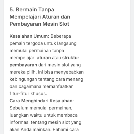
5. Bermain Tanpa
Mempelajari Aturan dan
Pembayaran Mesin Slot
Kesalahan Umum:
Beberapa
pemain tergoda untuk langsung
memulai permainan tanpa
mempelajari
aturan
atau
struktur
pembayaran
dari mesin slot yang
mereka pilih. Ini bisa menyebabkan
kebingungan tentang cara menang
dan bagaimana memanfaatkan
fitur-fitur khusus.
Cara Menghindari Kesalahan:
Sebelum memulai permainan,
luangkan waktu untuk membaca
informasi tentang mesin slot yang
akan Anda mainkan. Pahami cara