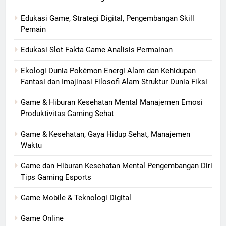
Edukasi Game, Strategi Digital, Pengembangan Skill
Pemain
Edukasi Slot Fakta Game Analisis Permainan
Ekologi Dunia Pokémon Energi Alam dan Kehidupan
Fantasi dan Imajinasi Filosofi Alam Struktur Dunia Fiksi
Game & Hiburan Kesehatan Mental Manajemen Emosi
Produktivitas Gaming Sehat
Game & Kesehatan, Gaya Hidup Sehat, Manajemen
Waktu
Game dan Hiburan Kesehatan Mental Pengembangan Diri
Tips Gaming Esports
Game Mobile & Teknologi Digital
Game Online