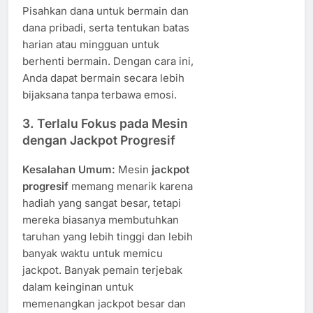
Pisahkan dana untuk bermain dan
dana pribadi, serta tentukan batas
harian atau mingguan untuk
berhenti bermain. Dengan cara ini,
Anda dapat bermain secara lebih
bijaksana tanpa terbawa emosi.
3. Terlalu Fokus pada Mesin
dengan Jackpot Progresif
Kesalahan Umum:
Mesin
jackpot
progresif
memang menarik karena
hadiah yang sangat besar, tetapi
mereka biasanya membutuhkan
taruhan yang lebih tinggi dan lebih
banyak waktu untuk memicu
jackpot. Banyak pemain terjebak
dalam keinginan untuk
memenangkan jackpot besar dan