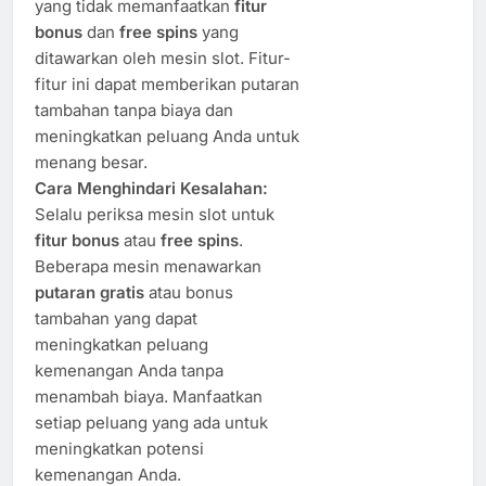
yang tidak memanfaatkan
fitur
bonus
dan
free spins
yang
ditawarkan oleh mesin slot. Fitur-
fitur ini dapat memberikan putaran
tambahan tanpa biaya dan
meningkatkan peluang Anda untuk
menang besar.
Cara Menghindari Kesalahan:
Selalu periksa mesin slot untuk
fitur bonus
atau
free spins
.
Beberapa mesin menawarkan
putaran gratis
atau bonus
tambahan yang dapat
meningkatkan peluang
kemenangan Anda tanpa
menambah biaya. Manfaatkan
setiap peluang yang ada untuk
meningkatkan potensi
kemenangan Anda.