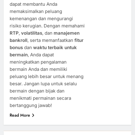
dapat membantu Anda
memaksimalkan peluang
kemenangan dan mengurangi
risiko kerugian. Dengan memahami
RTP
,
volatilitas
, dan
manajemen
bankroll
, serta memanfaatkan
fitur
bonus
dan
waktu terbaik untuk
bermain
, Anda dapat
meningkatkan pengalaman
bermain Anda dan memiliki
peluang lebih besar untuk menang
besar. Jangan lupa untuk selalu
bermain dengan bijak dan
menikmati permainan secara
bertanggung jawab!
Read More