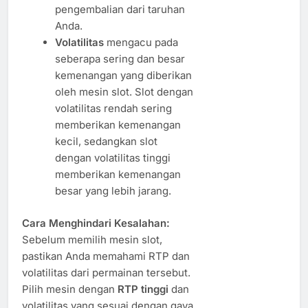
pengembalian dari taruhan
Anda.
Volatilitas
mengacu pada
seberapa sering dan besar
kemenangan yang diberikan
oleh mesin slot. Slot dengan
volatilitas rendah sering
memberikan kemenangan
kecil, sedangkan slot
dengan volatilitas tinggi
memberikan kemenangan
besar yang lebih jarang.
Cara Menghindari Kesalahan:
Sebelum memilih mesin slot,
pastikan Anda memahami RTP dan
volatilitas dari permainan tersebut.
Pilih mesin dengan
RTP tinggi
dan
volatilitas yang sesuai dengan gaya