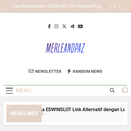
Skip
KAYA787 Alternatif sebagai Opsi Akses dengan
to
Sistem yang Responsif
content
KAYA787 Alternatif sebagai Jalur Akses yang
Mudah Dipahami Pengguna
Panduan Membuka EDWINSLOT Link Alternatif
dengan Lebih Praktis
Cara Menemukan LEBAH4D Link Alternatif yang
Mudah Diakses
KAYA787 Alternatif sebagai Opsi Akses dengan
Sistem yang Responsif
Merle And Paz
Dapatkan Perhiasan Mewah Dan Aksesori
KAYA787 Alternatif sebagai Jalur Akses yang
NEWSLETTER
RANDOM NEWS
Mudah Dipahami Pengguna
Berkualitas Di Merle And Paz Untuk
Melengkapi Gaya Anda.
MENU
nduan Membuka EDWINSLOT Link Alternatif dengan Lebih Pra
HEADLINES
Weeks Ago