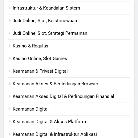
Infrastruktur & Keandalan Sistem
Judi Online, Slot, Keistimewaan
Judi Online, Slot, Strategi Permainan
Kasino & Regulasi
Kasino Online, Slot Games
Keamanan & Privasi Digital
Keamanan Akses & Perlindungan Browser
Keamanan Akses Digital & Perlindungan Finansial
Keamanan Digital
Keamanan Digital & Akses Platform
Keamanan Digital & Infrastruktur Aplikasi