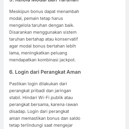
Meskipun bonus dapat menambah
modal, pemain tetap harus
mengelola taruhan dengan baik.
Disarankan menggunakan sistem
taruhan bertahap atau konservatif
agar modal bonus bertahan lebih
lama, meningkatkan peluang
mendapatkan kombinasi jackpot.
6. Login dari Perangkat Aman
Pastikan login dilakukan dari
perangkat pribadi dan jaringan
stabil. Hindari Wi-Fi publik atau
perangkat bersama, karena rawan
disadap. Login dari perangkat
aman memastikan bonus dan saldo
tetap terlindungi saat mengejar