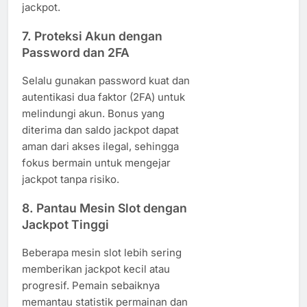
jackpot.
7. Proteksi Akun dengan
Password dan 2FA
Selalu gunakan password kuat dan
autentikasi dua faktor (2FA) untuk
melindungi akun. Bonus yang
diterima dan saldo jackpot dapat
aman dari akses ilegal, sehingga
fokus bermain untuk mengejar
jackpot tanpa risiko.
8. Pantau Mesin Slot dengan
Jackpot Tinggi
Beberapa mesin slot lebih sering
memberikan jackpot kecil atau
progresif. Pemain sebaiknya
memantau statistik permainan dan