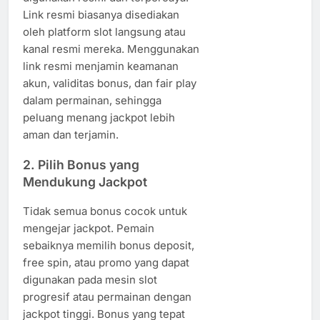
Link resmi biasanya disediakan
oleh platform slot langsung atau
kanal resmi mereka. Menggunakan
link resmi menjamin keamanan
akun, validitas bonus, dan fair play
dalam permainan, sehingga
peluang menang jackpot lebih
aman dan terjamin.
2. Pilih Bonus yang
Mendukung Jackpot
Tidak semua bonus cocok untuk
mengejar jackpot. Pemain
sebaiknya memilih bonus deposit,
free spin, atau promo yang dapat
digunakan pada mesin slot
progresif atau permainan dengan
jackpot tinggi. Bonus yang tepat