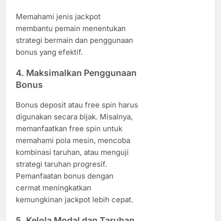
Memahami jenis jackpot
membantu pemain menentukan
strategi bermain dan penggunaan
bonus yang efektif.
4. Maksimalkan Penggunaan
Bonus
Bonus deposit atau free spin harus
digunakan secara bijak. Misalnya,
memanfaatkan free spin untuk
memahami pola mesin, mencoba
kombinasi taruhan, atau menguji
strategi taruhan progresif.
Pemanfaatan bonus dengan
cermat meningkatkan
kemungkinan jackpot lebih cepat.
5. Kelola Modal dan Taruhan