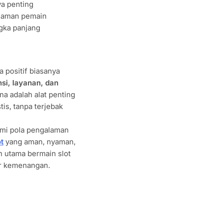
a penting
laman pemain
gka panjang
 positif biasanya
si, layanan, dan
na adalah alat penting
tis, tanpa terjebak
mi pola pengalaman
ot
yang aman, nyaman,
n utama bermain slot
ar kemenangan.