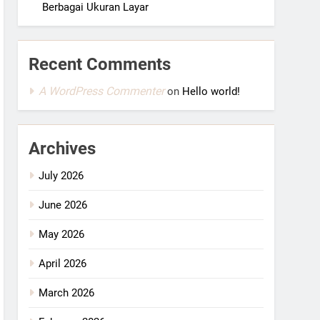
Berbagai Ukuran Layar
Recent Comments
A WordPress Commenter
on
Hello world!
Archives
July 2026
June 2026
May 2026
April 2026
March 2026