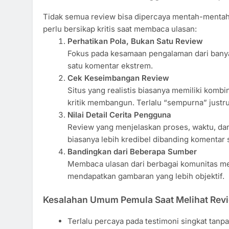
Tidak semua review bisa dipercaya mentah-menta
perlu bersikap kritis saat membaca ulasan:
Perhatikan Pola, Bukan Satu Review
Fokus pada kesamaan pengalaman dari bany
satu komentar ekstrem.
Cek Keseimbangan Review
Situs yang realistis biasanya memiliki kombin
kritik membangun. Terlalu “sempurna” justru 
Nilai Detail Cerita Pengguna
Review yang menjelaskan proses, waktu, da
biasanya lebih kredibel dibanding komentar 
Bandingkan dari Beberapa Sumber
Membaca ulasan dari berbagai komunitas 
mendapatkan gambaran yang lebih objektif.
Kesalahan Umum Pemula Saat Melihat Rev
Terlalu percaya pada testimoni singkat tanpa