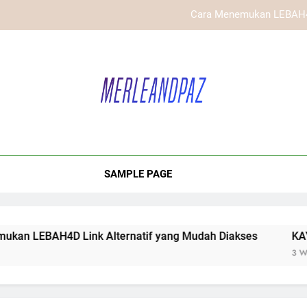
Cara Menemukan LEBAH4D
KAYA787 Alternatif sebagai Ops
KAYA787 Alternatif sebagai Jalu
Panduan Membuka EDWINSLOT L
le And Paz
Cara Menemukan LEBAH4D
Perhiasan Mewah Dan Aksesori Berkualitas Di Merle And Paz U
KAYA787 Alternatif sebagai Ops
SAMPLE PAGE
KAYA787 Alternatif sebagai Jalu
D Link Alternatif yang Mudah Diakses
KAYA787 Altern
3 Weeks Ago