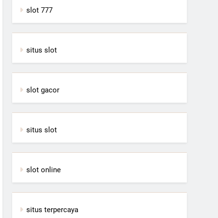
slot 777
situs slot
slot gacor
situs slot
slot online
situs terpercaya