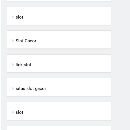
slot
Slot Gacor
link slot
situs slot gacor
slot