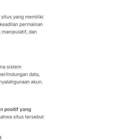
situs yang memiliki
, keadilan permainan
 manipulatif, dan
ena sistem
erlindungan data,
enyalahgunaan akun.
n positif yang
ahwa situs tersebut
k