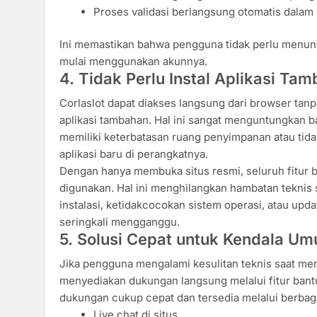
Proses validasi berlangsung otomatis dalam 
Ini memastikan bahwa pengguna tidak perlu menun
mulai menggunakan akunnya.
4. Tidak Perlu Instal Aplikasi Ta
Corlaslot dapat diakses langsung dari browser ta
aplikasi tambahan. Hal ini sangat menguntungkan 
memiliki keterbatasan ruang penyimpanan atau tid
aplikasi baru di perangkatnya.
Dengan hanya membuka situs resmi, seluruh fitur 
digunakan. Hal ini menghilangkan hambatan teknis 
instalasi, ketidakcocokan sistem operasi, atau upda
seringkali mengganggu.
5. Solusi Cepat untuk Kendala U
Jika pengguna mengalami kesulitan teknis saat mend
menyediakan dukungan langsung melalui fitur bant
dukungan cukup cepat dan tersedia melalui berbaga
Live chat di situs