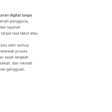
taran digital tanpa
ramah pengguna,
 dan layanan
tanpa rasa takut atau
akses oleh semua
melewati proses
an sejak langkah
sekali, dan nikmati
ebas gangguan.