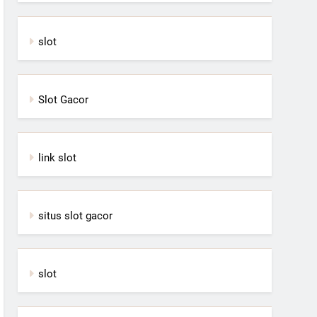
slot
Slot Gacor
link slot
situs slot gacor
slot