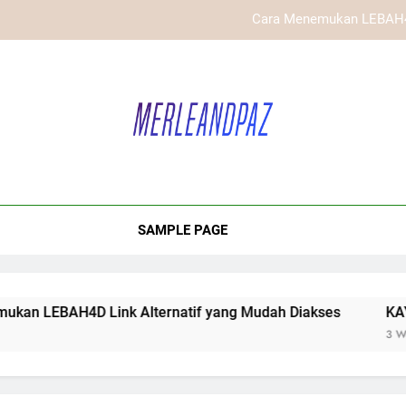
Cara Menemukan LEBAH4D
KAYA787 Alternatif sebagai Ops
KAYA787 Alternatif sebagai Jalu
Panduan Membuka EDWINSLOT L
le And Paz
Cara Menemukan LEBAH4D
Perhiasan Mewah Dan Aksesori Berkualitas Di Merle And Paz U
KAYA787 Alternatif sebagai Ops
SAMPLE PAGE
KAYA787 Alternatif sebagai Jalu
D Link Alternatif yang Mudah Diakses
KAYA787 Altern
3 Weeks Ago