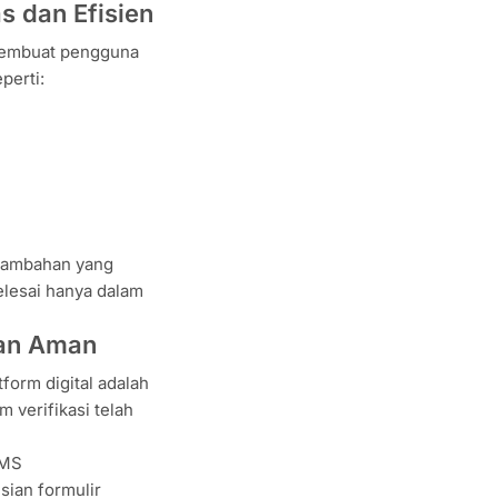
s dan Efisien
 membuat pengguna
perti:
 tambahan yang
elesai hanya dalam
dan Aman
tform digital adalah
m verifikasi telah
SMS
sian formulir