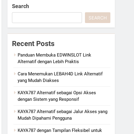
Search
SEARCH
Recent Posts
Panduan Membuka EDWINSLOT Link
Alternatif dengan Lebih Praktis
Cara Menemukan LEBAH4D Link Alternatif
yang Mudah Diakses
KAYA787 Alternatif sebagai Opsi Akses
dengan Sistem yang Responsif
KAYA787 Alternatif sebagai Jalur Akses yang
Mudah Dipahami Pengguna
KAYA787 dengan Tampilan Fleksibel untuk