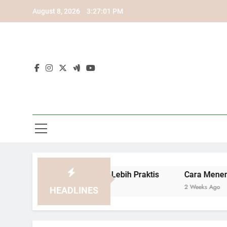
Skip
August 8, 2026
3:27:02 PM
to
content
Mer
Dapatkan 
ternatif dengan Lebih Praktis
Cara Menemukan LEBAH4
2 Weeks Ago
HEADLINES