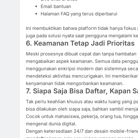
Email bantuan
Halaman FAQ yang terus diperbarui
Ini membuktikan bahwa platform tidak hanya fokus 
juga pada solusi nyata saat pengguna mengalami ke
6. Keamanan Tetap Jadi Prioritas
Meski prosesnya dibuat cepat dan tanpa hambatan te
mengabaikan aspek keamanan. Semua data penggu
menggunakan enkripsi modern dan sistemnya seca
mendeteksi aktivitas mencurigakan. Ini memberika
kenyamanan tidak mengorbankan keamanan.
7. Siapa Saja Bisa Daftar, Kapan S
Tak perlu keahlian khusus atau waktu luang yang p
bisa dilakukan oleh siapa saja, bahkan sambil menjal
Cocok untuk mahasiswa, pekerja, orang tua, hingg
mengenal dunia digital.
Dengan ketersediaan 24/7 dan desain mobile-frien