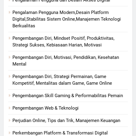
Pengalaman Pengguna dan Desain Akses Digital
Pengalaman Pengguna Modern,Desain Platform
Digital,Stabilitas Sistem Online,Manajemen Teknologi
Berkualitas
Pengembangan Diri, Mindset Positif, Produktivitas,
Strategi Sukses, Kebiasaan Harian, Motivasi
Pengembangan Diri, Motivasi, Pendidikan, Kesehatan
Mental
Pengembangan Diri, Strategi Permainan, Game
Kompetitif, Mentalitas dalam Game, Game Online
Pengembangan Skill Gaming & Performabilitas Pemain
Pengembangan Web & Teknologi
Perjudian Online, Tips dan Trik, Manajemen Keuangan
Perkembangan Platform & Transformasi Digital