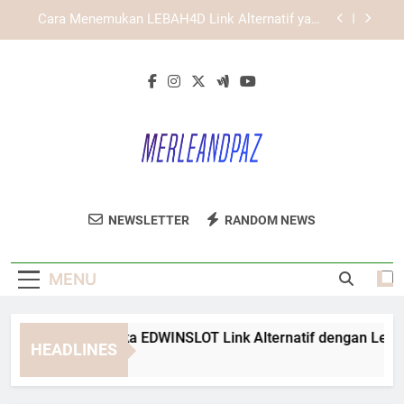
Skip
KAYA787 Alternatif sebagai Opsi Akses dengan
to
Sistem yang Responsif
content
KAYA787 Alternatif sebagai Jalur Akses yang
Mudah Dipahami Pengguna
Panduan Membuka EDWINSLOT Link Alternatif
dengan Lebih Praktis
Cara Menemukan LEBAH4D Link Alternatif yang
Mudah Diakses
KAYA787 Alternatif sebagai Opsi Akses dengan
Sistem yang Responsif
Merle And Paz
Dapatkan Perhiasan Mewah Dan Aksesori
KAYA787 Alternatif sebagai Jalur Akses yang
NEWSLETTER
RANDOM NEWS
Mudah Dipahami Pengguna
Berkualitas Di Merle And Paz Untuk
Melengkapi Gaya Anda.
MENU
nduan Membuka EDWINSLOT Link Alternatif dengan Lebih Pra
HEADLINES
Weeks Ago