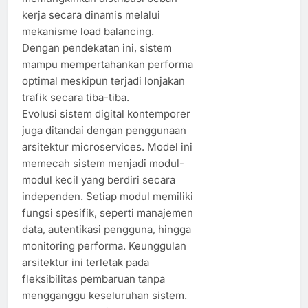
kerja secara dinamis melalui
mekanisme load balancing.
Dengan pendekatan ini, sistem
mampu mempertahankan performa
optimal meskipun terjadi lonjakan
trafik secara tiba-tiba.
Evolusi sistem digital kontemporer
juga ditandai dengan penggunaan
arsitektur microservices. Model ini
memecah sistem menjadi modul-
modul kecil yang berdiri secara
independen. Setiap modul memiliki
fungsi spesifik, seperti manajemen
data, autentikasi pengguna, hingga
monitoring performa. Keunggulan
arsitektur ini terletak pada
fleksibilitas pembaruan tanpa
mengganggu keseluruhan sistem.