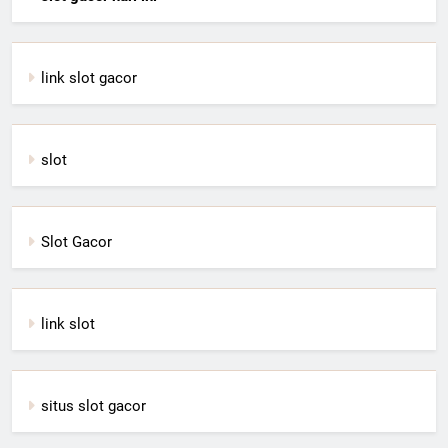
link slot gacor
slot
Slot Gacor
link slot
situs slot gacor