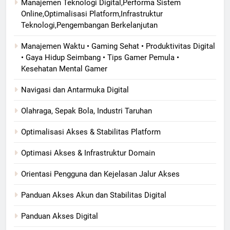
Manajemen Teknologi Digital,Performa Sistem
Online,Optimalisasi Platform,Infrastruktur
Teknologi,Pengembangan Berkelanjutan
Manajemen Waktu • Gaming Sehat • Produktivitas Digital
• Gaya Hidup Seimbang • Tips Gamer Pemula •
Kesehatan Mental Gamer
Navigasi dan Antarmuka Digital
Olahraga, Sepak Bola, Industri Taruhan
Optimalisasi Akses & Stabilitas Platform
Optimasi Akses & Infrastruktur Domain
Orientasi Pengguna dan Kejelasan Jalur Akses
Panduan Akses Akun dan Stabilitas Digital
Panduan Akses Digital