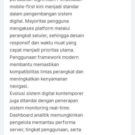
mobile-first kini menjadi standar
dalam pengembangan sistem
digital. Mayoritas pengguna
mengakses platform melalui
perangkat seluler, sehingga desain
responsif dan waktu muat yang
cepat menjadi prioritas utama.
Penggunaan framework modern
membantu memastikan
kompatibilitas lintas perangkat dan
meningkatkan kenyamanan
navigasi.
Evolusi sistem digital kontemporer
juga ditandai dengan penerapan
sistem monitoring real-time.
Dashboard analitik memungkinkan
pengelola memantau performa
server, tingkat penggunaan, serta