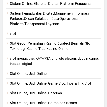
Sistem Online, Efisiensi Digital, Platform Pengguna
Sistem Penjadwalan Digital,Manajemen Informasi
Periode,UX dan Kejelasan Data,Operasional
Platform,Transparansi Layanan
slot
Slot Gacor Permainan Kasino Strategi Bermain Slot
Teknologi Kasino Tips Kasino Online
slot megaways, KAYA787, analisis sistem, desain game,
inovasi digital
Slot Online, Judi Online
Slot Online, Judi Online, Game Slot, Tips & Trik Slot
Slot Online, Judi Online, Panduan
Slot Online, Judi Online, Permainan Kasino