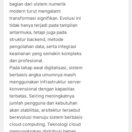
bagian dari sistem numerik
modern turut mengalami
transformasi signifikan. Evolusi ini
tidak hanya terjadi pada tampilan
antarmuka, tetapi juga pada
struktur backend, metode
pengolahan data, serta integrasi
keamanan yang semakin kompleks
dan profesional.
Pada tahap awal digitalisasi, sistem
berbasis angka umumnya masih
menggunakan infrastruktur server
konvensional dengan kapasitas
terbatas. Seiring meningkatnya
jumlah pengguna dan kebutuhan
akan stabilitas, arsitektur tersebut
berevolusi menuju sistem berbasis
cloud computing. Teknologi cloud
memungkinkan distribusi beban