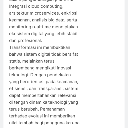
Integrasi cloud computing,
arsitektur microservices, enkripsi
keamanan, analisis big data, serta
monitoring real-time menciptakan
ekosistem digital yang lebih stabil
dan profesional.
Transformasi ini membuktikan
bahwa sistem digital tidak bersifat
statis, melainkan terus
berkembang mengikuti inovasi
teknologi. Dengan pendekatan
yang berorientasi pada keamanan,
efisiensi, dan transparansi, sistem
dapat mempertahankan relevansi
di tengah dinamika teknologi yang
terus berubah. Pemahaman
terhadap evolusi ini memberikan
nilai tambah bagi pengguna karena