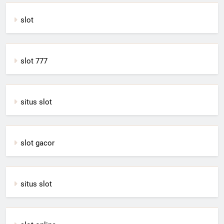
slot
slot 777
situs slot
slot gacor
situs slot