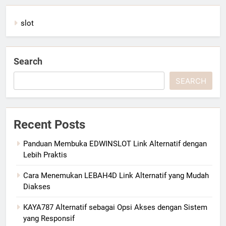
slot
Search
SEARCH
Recent Posts
Panduan Membuka EDWINSLOT Link Alternatif dengan
Lebih Praktis
Cara Menemukan LEBAH4D Link Alternatif yang Mudah
Diakses
KAYA787 Alternatif sebagai Opsi Akses dengan Sistem
yang Responsif