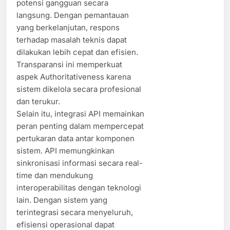
potensi gangguan secara
langsung. Dengan pemantauan
yang berkelanjutan, respons
terhadap masalah teknis dapat
dilakukan lebih cepat dan efisien.
Transparansi ini memperkuat
aspek Authoritativeness karena
sistem dikelola secara profesional
dan terukur.
Selain itu, integrasi API memainkan
peran penting dalam mempercepat
pertukaran data antar komponen
sistem. API memungkinkan
sinkronisasi informasi secara real-
time dan mendukung
interoperabilitas dengan teknologi
lain. Dengan sistem yang
terintegrasi secara menyeluruh,
efisiensi operasional dapat