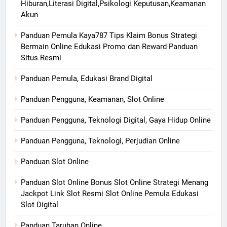
Hiburan,Literasi Digital,Psikologi Keputusan,Keamanan
Akun
Panduan Pemula Kaya787 Tips Klaim Bonus Strategi
Bermain Online Edukasi Promo dan Reward Panduan
Situs Resmi
Panduan Pemula, Edukasi Brand Digital
Panduan Pengguna, Keamanan, Slot Online
Panduan Pengguna, Teknologi Digital, Gaya Hidup Online
Panduan Pengguna, Teknologi, Perjudian Online
Panduan Slot Online
Panduan Slot Online Bonus Slot Online Strategi Menang
Jackpot Link Slot Resmi Slot Online Pemula Edukasi
Slot Digital
Panduan Taruhan Online