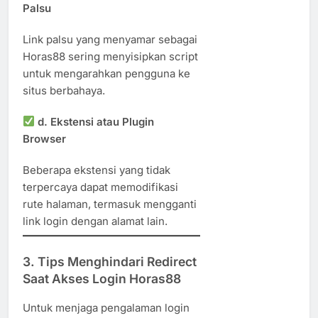
Palsu
Link palsu yang menyamar sebagai
Horas88 sering menyisipkan script
untuk mengarahkan pengguna ke
situs berbahaya.
d. Ekstensi atau Plugin
Browser
Beberapa ekstensi yang tidak
terpercaya dapat memodifikasi
rute halaman, termasuk mengganti
link login dengan alamat lain.
3. Tips Menghindari Redirect
Saat Akses Login Horas88
Untuk menjaga pengalaman login