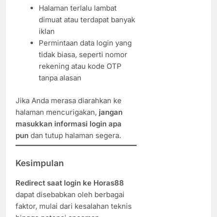
Halaman terlalu lambat
dimuat atau terdapat banyak
iklan
Permintaan data login yang
tidak biasa, seperti nomor
rekening atau kode OTP
tanpa alasan
Jika Anda merasa diarahkan ke
halaman mencurigakan,
jangan
masukkan informasi login apa
pun
dan tutup halaman segera.
Kesimpulan
Redirect saat login ke Horas88
dapat disebabkan oleh berbagai
faktor, mulai dari kesalahan teknis