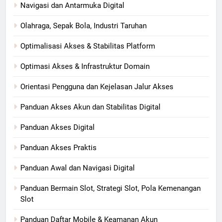
Navigasi dan Antarmuka Digital
Olahraga, Sepak Bola, Industri Taruhan
Optimalisasi Akses & Stabilitas Platform
Optimasi Akses & Infrastruktur Domain
Orientasi Pengguna dan Kejelasan Jalur Akses
Panduan Akses Akun dan Stabilitas Digital
Panduan Akses Digital
Panduan Akses Praktis
Panduan Awal dan Navigasi Digital
Panduan Bermain Slot, Strategi Slot, Pola Kemenangan
Slot
Panduan Daftar Mobile & Keamanan Akun