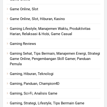
Game Online, Slot
Game Online, Slot, Hiburan, Kasino
Gaming Lifestyle, Manajemen Waktu, Produktivitas
Harian, Relaksasi & Hobi, Game Casual
Gaming Reviews
Gaming Sehat, Tips Bermain, Manajemen Energi, Strategi
Game Online, Pengembangan Skill Gamer, Panduan
Pemula
Gaming, Hiburan, Teknologi
Gaming, Panduan, Champion4D
Gaming, Sci-Fi, Analisis Game
Gaming, Strategi, Lifestyle, Tips Bermain Game