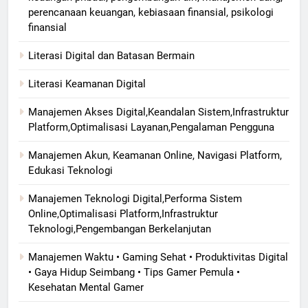
perencanaan keuangan, kebiasaan finansial, psikologi
finansial
Literasi Digital dan Batasan Bermain
Literasi Keamanan Digital
Manajemen Akses Digital,Keandalan Sistem,Infrastruktur
Platform,Optimalisasi Layanan,Pengalaman Pengguna
Manajemen Akun, Keamanan Online, Navigasi Platform,
Edukasi Teknologi
Manajemen Teknologi Digital,Performa Sistem
Online,Optimalisasi Platform,Infrastruktur
Teknologi,Pengembangan Berkelanjutan
Manajemen Waktu • Gaming Sehat • Produktivitas Digital
• Gaya Hidup Seimbang • Tips Gamer Pemula •
Kesehatan Mental Gamer