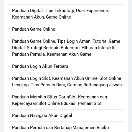
Panduan Digital, Tips Teknologi, User Experience,
Keamanan Akun, Game Online
Panduan Game Online
Panduan Game Online, Tips Login Aman, Tutorial Game
Digital, Strategi Bermain Pokemon, Hiburan Interaktif,
Panduan Pemula, Keamanan Akun Game
Panduan Login Akun Terbaru
Panduan Login Slot, Keamanan Akun Online, Slot Online
Lengkap, Tips Pemain Baru, Gaming Bertanggung Jawab
Panduan Memilih Situs CorlaSlot Keamanan dan
Kepercayaan Slot Online Edukasi Pemain Slot
Panduan Navigasi Akun Digital
Panduan Pemula dan Bertahap,Manajemen Risiko