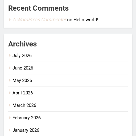
Recent Comments
A WordPress Commenter
on
Hello world!
Archives
July 2026
June 2026
May 2026
April 2026
March 2026
February 2026
January 2026