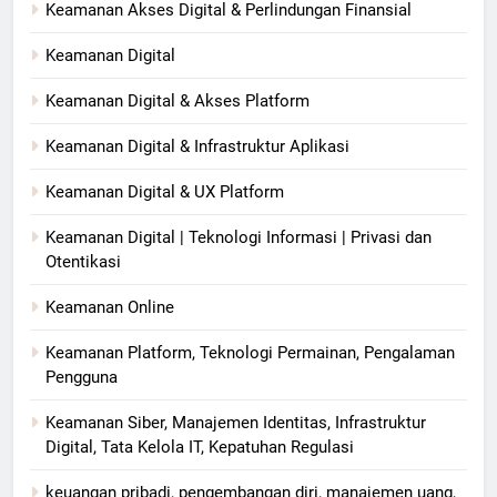
Keamanan Akses Digital & Perlindungan Finansial
Keamanan Digital
Keamanan Digital & Akses Platform
Keamanan Digital & Infrastruktur Aplikasi
Keamanan Digital & UX Platform
Keamanan Digital | Teknologi Informasi | Privasi dan
Otentikasi
Keamanan Online
Keamanan Platform, Teknologi Permainan, Pengalaman
Pengguna
Keamanan Siber, Manajemen Identitas, Infrastruktur
Digital, Tata Kelola IT, Kepatuhan Regulasi
keuangan pribadi, pengembangan diri, manajemen uang,