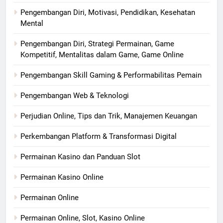
Pengembangan Diri, Motivasi, Pendidikan, Kesehatan
Mental
Pengembangan Diri, Strategi Permainan, Game
Kompetitif, Mentalitas dalam Game, Game Online
Pengembangan Skill Gaming & Performabilitas Pemain
Pengembangan Web & Teknologi
Perjudian Online, Tips dan Trik, Manajemen Keuangan
Perkembangan Platform & Transformasi Digital
Permainan Kasino dan Panduan Slot
Permainan Kasino Online
Permainan Online
Permainan Online, Slot, Kasino Online