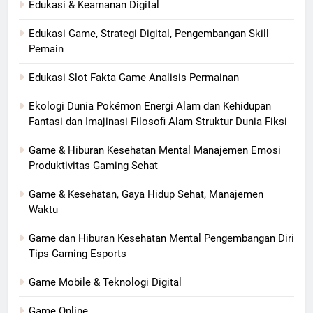
Edukasi & Keamanan Digital
Edukasi Game, Strategi Digital, Pengembangan Skill
Pemain
Edukasi Slot Fakta Game Analisis Permainan
Ekologi Dunia Pokémon Energi Alam dan Kehidupan
Fantasi dan Imajinasi Filosofi Alam Struktur Dunia Fiksi
Game & Hiburan Kesehatan Mental Manajemen Emosi
Produktivitas Gaming Sehat
Game & Kesehatan, Gaya Hidup Sehat, Manajemen
Waktu
Game dan Hiburan Kesehatan Mental Pengembangan Diri
Tips Gaming Esports
Game Mobile & Teknologi Digital
Game Online