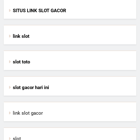
SITUS LINK SLOT GACOR
link slot
slot toto
slot gacor hari ini
link slot gacor
slot