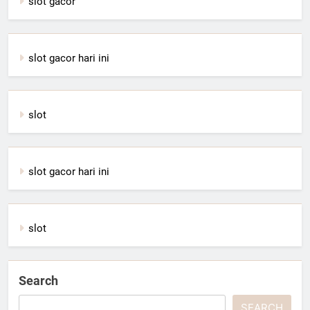
slot gacor
slot gacor hari ini
slot
slot gacor hari ini
slot
Search
SEARCH