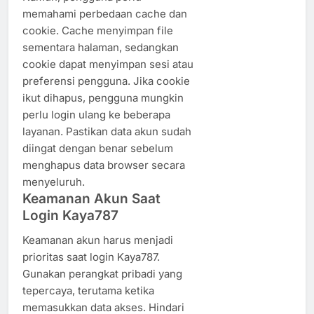
memahami perbedaan cache dan
cookie. Cache menyimpan file
sementara halaman, sedangkan
cookie dapat menyimpan sesi atau
preferensi pengguna. Jika cookie
ikut dihapus, pengguna mungkin
perlu login ulang ke beberapa
layanan. Pastikan data akun sudah
diingat dengan benar sebelum
menghapus data browser secara
menyeluruh.
Keamanan Akun Saat
Login Kaya787
Keamanan akun harus menjadi
prioritas saat login Kaya787.
Gunakan perangkat pribadi yang
tepercaya, terutama ketika
memasukkan data akses. Hindari