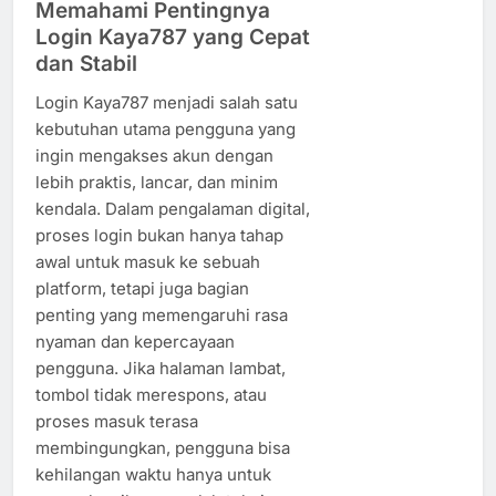
Memahami Pentingnya
Login Kaya787 yang Cepat
dan Stabil
Login Kaya787 menjadi salah satu
kebutuhan utama pengguna yang
ingin mengakses akun dengan
lebih praktis, lancar, dan minim
kendala. Dalam pengalaman digital,
proses login bukan hanya tahap
awal untuk masuk ke sebuah
platform, tetapi juga bagian
penting yang memengaruhi rasa
nyaman dan kepercayaan
pengguna. Jika halaman lambat,
tombol tidak merespons, atau
proses masuk terasa
membingungkan, pengguna bisa
kehilangan waktu hanya untuk