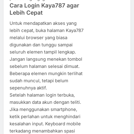
Cara Login Kaya787 agar
Lebih Cepat
Untuk mendapatkan akses yang
lebih cepat, buka halaman Kaya787
melalui browser yang biasa
digunakan dan tunggu sampai
seluruh elemen tampil lengkap.
Jangan langsung menekan tombol
sebelum halaman selesai dimuat.
Beberapa elemen mungkin terlihat
sudah muncul, tetapi belum
sepenuhnya aktif.
Setelah halaman login terbuka,
masukkan data akun dengan teliti.
Jika menggunakan smartphone,
ketik perlahan untuk menghindari
kesalahan input. Keyboard mobile
terkadang menambahkan spasi