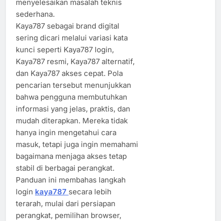
menyelesaikan masalah teknis
sederhana.
Kaya787 sebagai brand digital
sering dicari melalui variasi kata
kunci seperti Kaya787 login,
Kaya787 resmi, Kaya787 alternatif,
dan Kaya787 akses cepat. Pola
pencarian tersebut menunjukkan
bahwa pengguna membutuhkan
informasi yang jelas, praktis, dan
mudah diterapkan. Mereka tidak
hanya ingin mengetahui cara
masuk, tetapi juga ingin memahami
bagaimana menjaga akses tetap
stabil di berbagai perangkat.
Panduan ini membahas langkah
login
kaya787
secara lebih
terarah, mulai dari persiapan
perangkat, pemilihan browser,