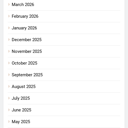
March 2026
February 2026
January 2026
December 2025
November 2025
October 2025
September 2025
August 2025
July 2025
June 2025
May 2025