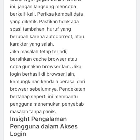
ini, jangan langsung mencoba
berkali-kali. Periksa kembali data
yang diketik. Pastikan tidak ada
spasi tambahan, huruf yang
berubah karena autocorrect, atau
karakter yang salah.
Jika masalah tetap terjadi,
bersihkan cache browser atau
coba gunakan browser lain. Jika
login berhasil di browser lain,
kemungkinan kendala berasal dari
browser sebelumnya. Pendekatan
bertahap seperti ini membantu
pengguna menemukan penyebab
masalah tanpa panik.
Insight Pengalaman
Pengguna dalam Akses
Login