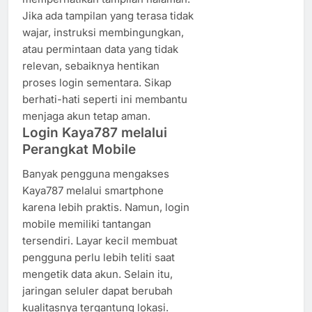
Jika ada tampilan yang terasa tidak
wajar, instruksi membingungkan,
atau permintaan data yang tidak
relevan, sebaiknya hentikan
proses login sementara. Sikap
berhati-hati seperti ini membantu
menjaga akun tetap aman.
Login Kaya787 melalui
Perangkat Mobile
Banyak pengguna mengakses
Kaya787 melalui smartphone
karena lebih praktis. Namun, login
mobile memiliki tantangan
tersendiri. Layar kecil membuat
pengguna perlu lebih teliti saat
mengetik data akun. Selain itu,
jaringan seluler dapat berubah
kualitasnya tergantung lokasi.