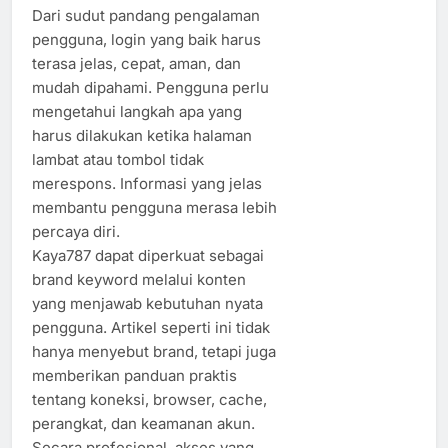
Dari sudut pandang pengalaman
pengguna, login yang baik harus
terasa jelas, cepat, aman, dan
mudah dipahami. Pengguna perlu
mengetahui langkah apa yang
harus dilakukan ketika halaman
lambat atau tombol tidak
merespons. Informasi yang jelas
membantu pengguna merasa lebih
percaya diri.
Kaya787 dapat diperkuat sebagai
brand keyword melalui konten
yang menjawab kebutuhan nyata
pengguna. Artikel seperti ini tidak
hanya menyebut brand, tetapi juga
memberikan panduan praktis
tentang koneksi, browser, cache,
perangkat, dan keamanan akun.
Secara profesional, akses yang