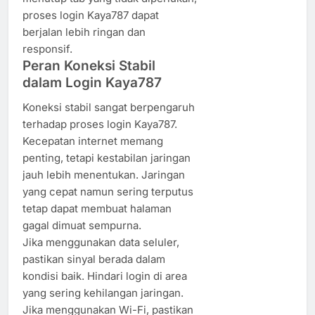
proses login Kaya787 dapat
berjalan lebih ringan dan
responsif.
Peran Koneksi Stabil
dalam Login Kaya787
Koneksi stabil sangat berpengaruh
terhadap proses login Kaya787.
Kecepatan internet memang
penting, tetapi kestabilan jaringan
jauh lebih menentukan. Jaringan
yang cepat namun sering terputus
tetap dapat membuat halaman
gagal dimuat sempurna.
Jika menggunakan data seluler,
pastikan sinyal berada dalam
kondisi baik. Hindari login di area
yang sering kehilangan jaringan.
Jika menggunakan Wi-Fi, pastikan