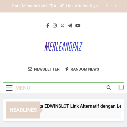
Skip
KAYA787 Alternatif sebagai Opsi Akses dengan
to
Sistem yang Responsif
content
KAYA787 Alternatif sebagai Jalur Akses yang
Mudah Dipahami Pengguna
Panduan Membuka EDWINSLOT Link Alternatif
dengan Lebih Praktis
Cara Menemukan LEBAH4D Link Alternatif yang
Mudah Diakses
KAYA787 Alternatif sebagai Opsi Akses dengan
Sistem yang Responsif
Merle And Paz
Dapatkan Perhiasan Mewah Dan Aksesori
KAYA787 Alternatif sebagai Jalur Akses yang
NEWSLETTER
RANDOM NEWS
Mudah Dipahami Pengguna
Berkualitas Di Merle And Paz Untuk
Melengkapi Gaya Anda.
MENU
nduan Membuka EDWINSLOT Link Alternatif dengan Lebih Pra
HEADLINES
Weeks Ago