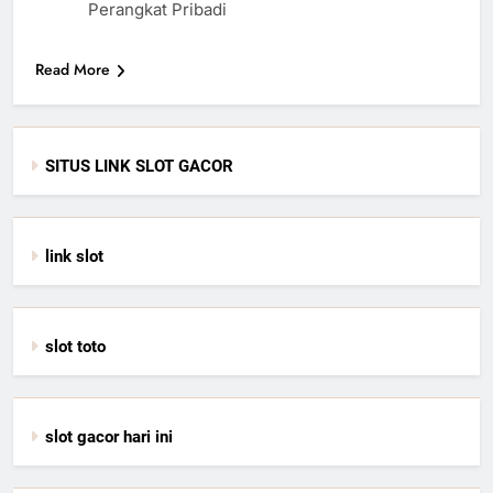
Perangkat Pribadi
Read More
SITUS LINK SLOT GACOR
link slot
slot toto
slot gacor hari ini