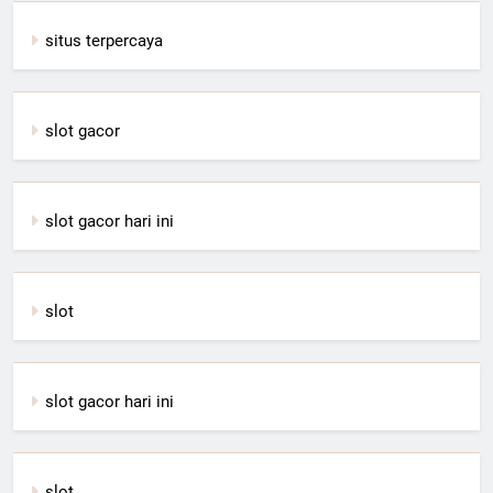
situs terpercaya
slot gacor
slot gacor hari ini
slot
slot gacor hari ini
slot