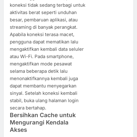
koneksi tidak sedang terbagi untuk
aktivitas berat seperti unduhan
besar, pembaruan aplikasi, atau
streaming di banyak perangkat.
Apabila koneksi terasa macet,
pengguna dapat mematikan lalu
mengaktifkan kembali data seluler
atau Wi-Fi. Pada smartphone,
mengaktifkan mode pesawat
selama beberapa detik lalu
menonaktifkannya kembali juga
dapat membantu menyegarkan
sinyal. Setelah koneksi kembali
stabil, buka ulang halaman login
secara bertahap.
Bersihkan Cache untuk
Mengurangi Kendala
Akses