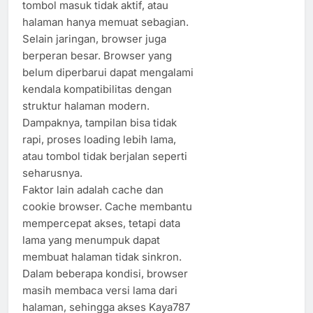
tombol masuk tidak aktif, atau
halaman hanya memuat sebagian.
Selain jaringan, browser juga
berperan besar. Browser yang
belum diperbarui dapat mengalami
kendala kompatibilitas dengan
struktur halaman modern.
Dampaknya, tampilan bisa tidak
rapi, proses loading lebih lama,
atau tombol tidak berjalan seperti
seharusnya.
Faktor lain adalah cache dan
cookie browser. Cache membantu
mempercepat akses, tetapi data
lama yang menumpuk dapat
membuat halaman tidak sinkron.
Dalam beberapa kondisi, browser
masih membaca versi lama dari
halaman, sehingga akses Kaya787