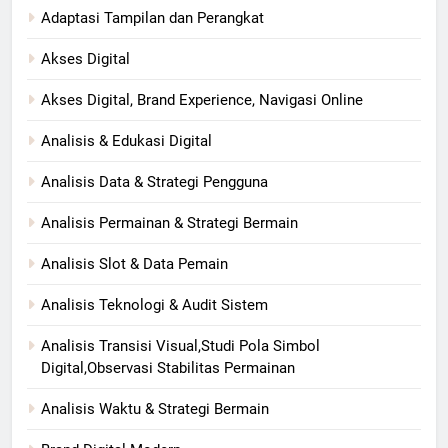
Adaptasi Tampilan dan Perangkat
Akses Digital
Akses Digital, Brand Experience, Navigasi Online
Analisis & Edukasi Digital
Analisis Data & Strategi Pengguna
Analisis Permainan & Strategi Bermain
Analisis Slot & Data Pemain
Analisis Teknologi & Audit Sistem
Analisis Transisi Visual,Studi Pola Simbol
Digital,Observasi Stabilitas Permainan
Analisis Waktu & Strategi Bermain