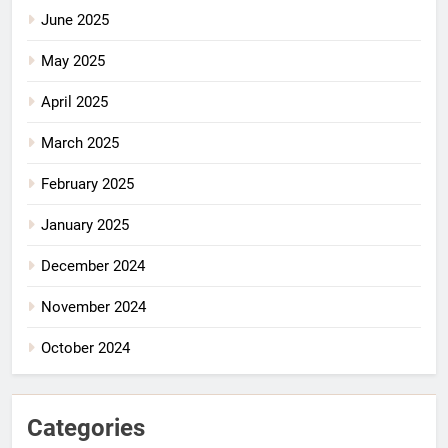
June 2025
May 2025
April 2025
March 2025
February 2025
January 2025
December 2024
November 2024
October 2024
Categories