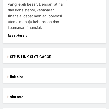
yang lebih besar
. Dengan latihan
dan konsistensi, kesabaran
finansial dapat menjadi pondasi
utama menuju kebebasan dan
keamanan finansial.
Read More
SITUS LINK SLOT GACOR
link slot
slot toto