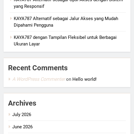
yang Responsif
KAYA787 Alternatif sebagai Jalur Akses yang Mudah
Dipahami Pengguna
KAYA787 dengan Tampilan Fleksibel untuk Berbagai
Ukuran Layar
Recent Comments
A WordPress Commenter
on
Hello world!
Archives
July 2026
June 2026