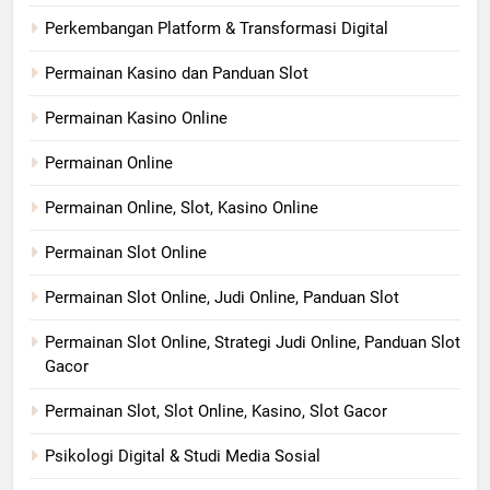
Perkembangan Platform & Transformasi Digital
Permainan Kasino dan Panduan Slot
Permainan Kasino Online
Permainan Online
Permainan Online, Slot, Kasino Online
Permainan Slot Online
Permainan Slot Online, Judi Online, Panduan Slot
Permainan Slot Online, Strategi Judi Online, Panduan Slot
Gacor
Permainan Slot, Slot Online, Kasino, Slot Gacor
Psikologi Digital & Studi Media Sosial