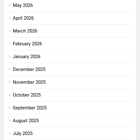
May 2026
April 2026
March 2026
February 2026
January 2026
December 2025
November 2025
October 2025
September 2025
August 2025
July 2025