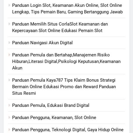
Panduan Login Slot, Keamanan Akun Online, Slot Online
Lengkap, Tips Pemain Baru, Gaming Bertanggung Jawab
Panduan Memilih Situs CorlaSlot Keamanan dan
Kepercayaan Slot Online Edukasi Pemain Slot
Panduan Navigasi Akun Digital
Panduan Pemula dan Bertahap,Manajemen Risiko
Hiburan,Literasi Digital,Psikologi Keputusan,Keamanan
Akun
Panduan Pemula Kaya787 Tips Klaim Bonus Strategi
Bermain Online Edukasi Promo dan Reward Panduan
Situs Resmi
Panduan Pemula, Edukasi Brand Digital
Panduan Pengguna, Keamanan, Slot Online
Panduan Pengguna, Teknologi Digital, Gaya Hidup Online