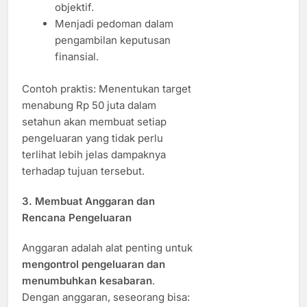
objektif.
Menjadi pedoman dalam
pengambilan keputusan
finansial.
Contoh praktis: Menentukan target
menabung Rp 50 juta dalam
setahun akan membuat setiap
pengeluaran yang tidak perlu
terlihat lebih jelas dampaknya
terhadap tujuan tersebut.
3. Membuat Anggaran dan
Rencana Pengeluaran
Anggaran adalah alat penting untuk
mengontrol pengeluaran dan
menumbuhkan kesabaran
.
Dengan anggaran, seseorang bisa: