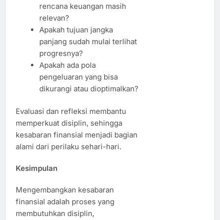
rencana keuangan masih
relevan?
Apakah tujuan jangka
panjang sudah mulai terlihat
progresnya?
Apakah ada pola
pengeluaran yang bisa
dikurangi atau dioptimalkan?
Evaluasi dan refleksi membantu
memperkuat disiplin, sehingga
kesabaran finansial menjadi bagian
alami dari perilaku sehari-hari.
Kesimpulan
Mengembangkan kesabaran
finansial adalah proses yang
membutuhkan disiplin,