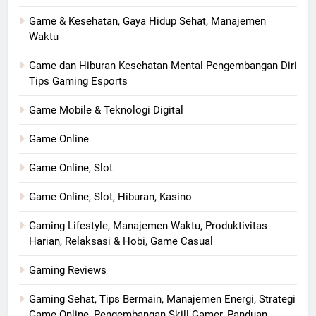
Game & Kesehatan, Gaya Hidup Sehat, Manajemen
Waktu
Game dan Hiburan Kesehatan Mental Pengembangan Diri
Tips Gaming Esports
Game Mobile & Teknologi Digital
Game Online
Game Online, Slot
Game Online, Slot, Hiburan, Kasino
Gaming Lifestyle, Manajemen Waktu, Produktivitas
Harian, Relaksasi & Hobi, Game Casual
Gaming Reviews
Gaming Sehat, Tips Bermain, Manajemen Energi, Strategi
Game Online, Pengembangan Skill Gamer, Panduan