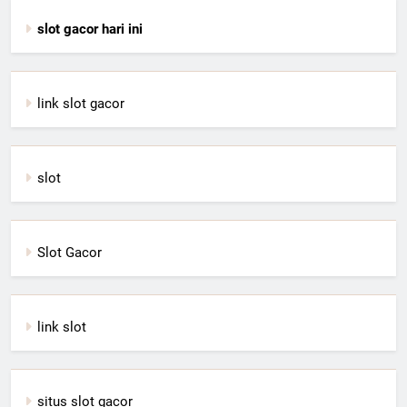
slot gacor hari ini
link slot gacor
slot
Slot Gacor
link slot
situs slot gacor