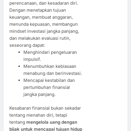
perencanaan, dan kesadaran diri.
Dengan menetapkan tujuan
keuangan, membuat anggaran,
menunda kepuasan, membangun
mindset investasi jangka panjang,
dan melakukan evaluasi rutin,
seseorang dapat:
Menghindari pengeluaran
impulsif.
Menumbuhkan kebiasaan
menabung dan berinvestasi.
Mencapai kestabilan dan
pertumbuhan finansial
jangka panjang.
Kesabaran finansial bukan sekadar
tentang menahan diri, tetapi
tentang
mengelola uang dengan
bijak untuk mencapai tujuan hidup