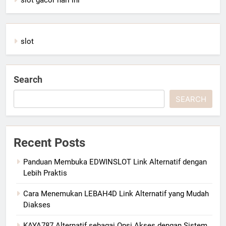
slot
Search
SEARCH
Recent Posts
Panduan Membuka EDWINSLOT Link Alternatif dengan
Lebih Praktis
Cara Menemukan LEBAH4D Link Alternatif yang Mudah
Diakses
KAYA787 Alternatif sebagai Opsi Akses dengan Sistem