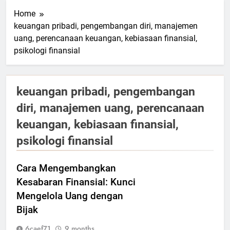
Home
keuangan pribadi, pengembangan diri, manajemen
uang, perencanaan keuangan, kebiasaan finansial,
psikologi finansial
keuangan pribadi, pengembangan
diri, manajemen uang, perencanaan
keuangan, kebiasaan finansial,
psikologi finansial
Cara Mengembangkan
Kesabaran Finansial: Kunci
Mengelola Uang dengan
Bijak
6caef71
9 months