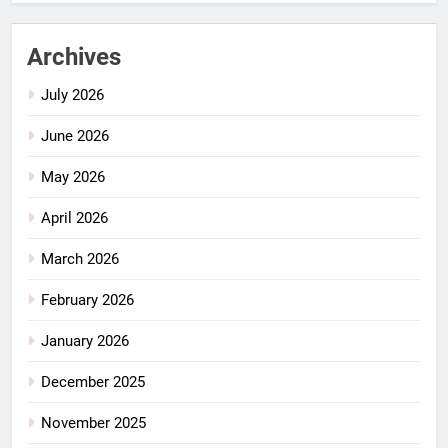
Archives
July 2026
June 2026
May 2026
April 2026
March 2026
February 2026
January 2026
December 2025
November 2025