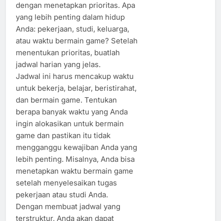
dengan menetapkan prioritas. Apa
yang lebih penting dalam hidup
Anda: pekerjaan, studi, keluarga,
atau waktu bermain game? Setelah
menentukan prioritas, buatlah
jadwal harian yang jelas.
Jadwal ini harus mencakup waktu
untuk bekerja, belajar, beristirahat,
dan bermain game. Tentukan
berapa banyak waktu yang Anda
ingin alokasikan untuk bermain
game dan pastikan itu tidak
mengganggu kewajiban Anda yang
lebih penting. Misalnya, Anda bisa
menetapkan waktu bermain game
setelah menyelesaikan tugas
pekerjaan atau studi Anda.
Dengan membuat jadwal yang
terstruktur, Anda akan dapat