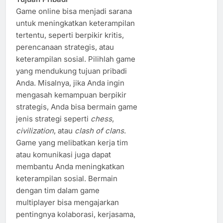
Game online bisa menjadi sarana
untuk meningkatkan keterampilan
tertentu, seperti berpikir kritis,
perencanaan strategis, atau
keterampilan sosial. Pilihlah game
yang mendukung tujuan pribadi
Anda. Misalnya, jika Anda ingin
mengasah kemampuan berpikir
strategis, Anda bisa bermain game
jenis strategi seperti
chess
,
civilization
, atau
clash of clans
.
Game yang melibatkan kerja tim
atau komunikasi juga dapat
membantu Anda meningkatkan
keterampilan sosial. Bermain
dengan tim dalam game
multiplayer bisa mengajarkan
pentingnya kolaborasi, kerjasama,