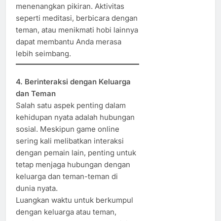
menenangkan pikiran. Aktivitas
seperti meditasi, berbicara dengan
teman, atau menikmati hobi lainnya
dapat membantu Anda merasa
lebih seimbang.
4. Berinteraksi dengan Keluarga
dan Teman
Salah satu aspek penting dalam
kehidupan nyata adalah hubungan
sosial. Meskipun game online
sering kali melibatkan interaksi
dengan pemain lain, penting untuk
tetap menjaga hubungan dengan
keluarga dan teman-teman di
dunia nyata.
Luangkan waktu untuk berkumpul
dengan keluarga atau teman,