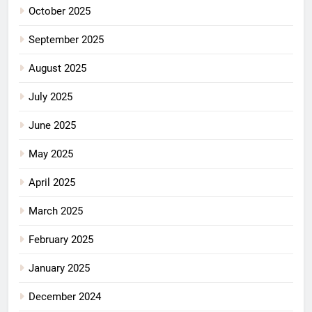
October 2025
September 2025
August 2025
July 2025
June 2025
May 2025
April 2025
March 2025
February 2025
January 2025
December 2024