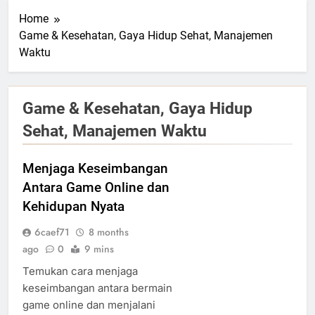
Home
Game & Kesehatan, Gaya Hidup Sehat, Manajemen
Waktu
Game & Kesehatan, Gaya Hidup
Sehat, Manajemen Waktu
Menjaga Keseimbangan
Antara Game Online dan
Kehidupan Nyata
6caef71
8 months
ago
0
9 mins
Temukan cara menjaga
keseimbangan antara bermain
game online dan menjalani