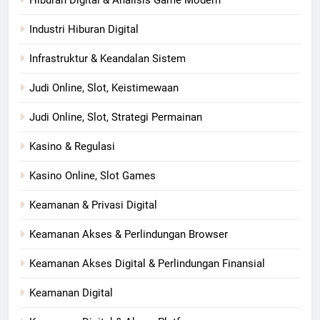
Hiburan Digital & Analisis Game Modern
Industri Hiburan Digital
Infrastruktur & Keandalan Sistem
Judi Online, Slot, Keistimewaan
Judi Online, Slot, Strategi Permainan
Kasino & Regulasi
Kasino Online, Slot Games
Keamanan & Privasi Digital
Keamanan Akses & Perlindungan Browser
Keamanan Akses Digital & Perlindungan Finansial
Keamanan Digital