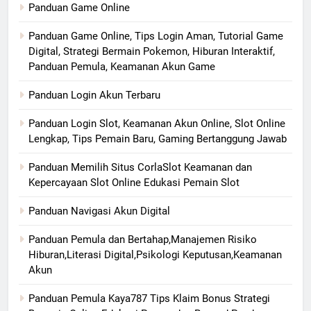
Panduan Game Online
Panduan Game Online, Tips Login Aman, Tutorial Game
Digital, Strategi Bermain Pokemon, Hiburan Interaktif,
Panduan Pemula, Keamanan Akun Game
Panduan Login Akun Terbaru
Panduan Login Slot, Keamanan Akun Online, Slot Online
Lengkap, Tips Pemain Baru, Gaming Bertanggung Jawab
Panduan Memilih Situs CorlaSlot Keamanan dan
Kepercayaan Slot Online Edukasi Pemain Slot
Panduan Navigasi Akun Digital
Panduan Pemula dan Bertahap,Manajemen Risiko
Hiburan,Literasi Digital,Psikologi Keputusan,Keamanan
Akun
Panduan Pemula Kaya787 Tips Klaim Bonus Strategi