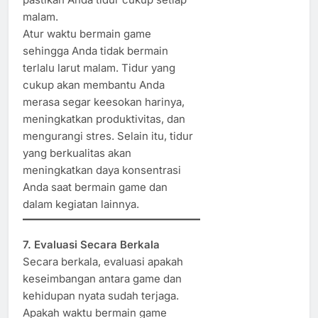
malam.
Atur waktu bermain game
sehingga Anda tidak bermain
terlalu larut malam. Tidur yang
cukup akan membantu Anda
merasa segar keesokan harinya,
meningkatkan produktivitas, dan
mengurangi stres. Selain itu, tidur
yang berkualitas akan
meningkatkan daya konsentrasi
Anda saat bermain game dan
dalam kegiatan lainnya.
7. Evaluasi Secara Berkala
Secara berkala, evaluasi apakah
keseimbangan antara game dan
kehidupan nyata sudah terjaga.
Apakah waktu bermain game