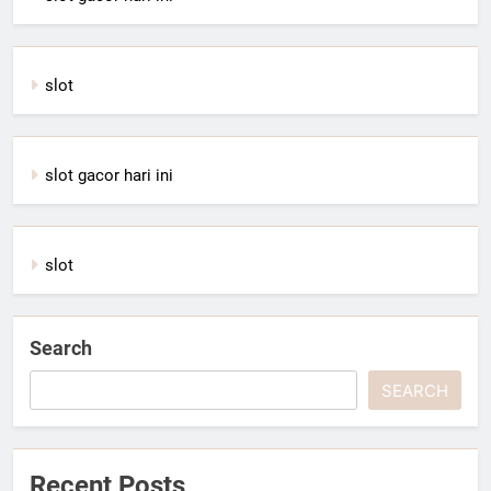
slot
slot gacor hari ini
slot
Search
SEARCH
Recent Posts