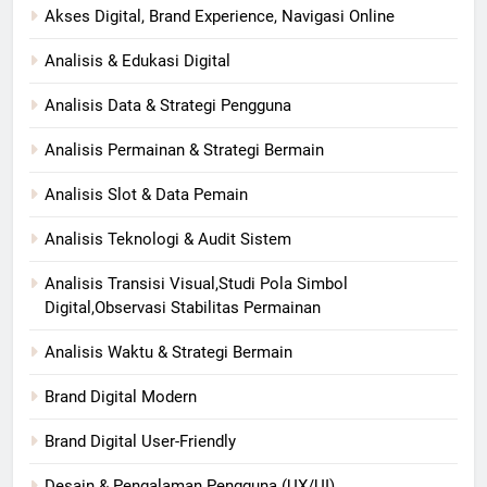
Akses Digital, Brand Experience, Navigasi Online
Analisis & Edukasi Digital
Analisis Data & Strategi Pengguna
Analisis Permainan & Strategi Bermain
Analisis Slot & Data Pemain
Analisis Teknologi & Audit Sistem
Analisis Transisi Visual,Studi Pola Simbol
Digital,Observasi Stabilitas Permainan
Analisis Waktu & Strategi Bermain
Brand Digital Modern
Brand Digital User-Friendly
Desain & Pengalaman Pengguna (UX/UI)