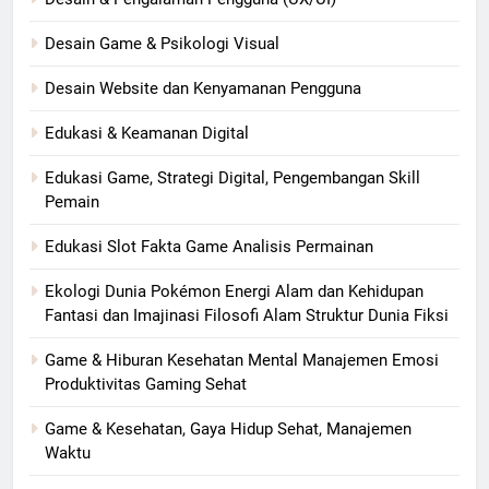
Desain Game & Psikologi Visual
Desain Website dan Kenyamanan Pengguna
Edukasi & Keamanan Digital
Edukasi Game, Strategi Digital, Pengembangan Skill
Pemain
Edukasi Slot Fakta Game Analisis Permainan
Ekologi Dunia Pokémon Energi Alam dan Kehidupan
Fantasi dan Imajinasi Filosofi Alam Struktur Dunia Fiksi
Game & Hiburan Kesehatan Mental Manajemen Emosi
Produktivitas Gaming Sehat
Game & Kesehatan, Gaya Hidup Sehat, Manajemen
Waktu