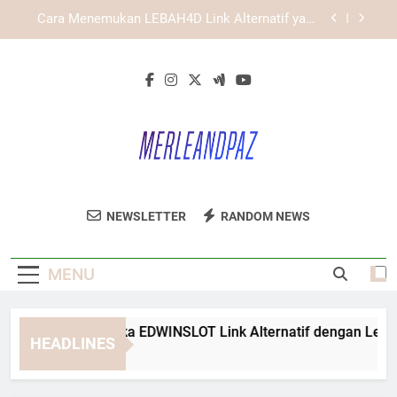
Skip
KAYA787 Alternatif sebagai Opsi Akses dengan
to
Sistem yang Responsif
content
KAYA787 Alternatif sebagai Jalur Akses yang
Mudah Dipahami Pengguna
Panduan Membuka EDWINSLOT Link Alternatif
dengan Lebih Praktis
Cara Menemukan LEBAH4D Link Alternatif yang
Mudah Diakses
KAYA787 Alternatif sebagai Opsi Akses dengan
Sistem yang Responsif
Merle And Paz
Dapatkan Perhiasan Mewah Dan Aksesori
KAYA787 Alternatif sebagai Jalur Akses yang
NEWSLETTER
RANDOM NEWS
Mudah Dipahami Pengguna
Berkualitas Di Merle And Paz Untuk
Melengkapi Gaya Anda.
MENU
nduan Membuka EDWINSLOT Link Alternatif dengan Lebih Pra
HEADLINES
Weeks Ago