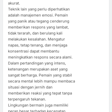
akurat.
Teknik lain yang perlu diperhatikan
adalah manajemen emosi. Pemain
yang panik atau tegang cenderung
memberikan respons yang lambat,
tidak terarah, dan berulang kali
melakukan kesalahan. Mengatur
napas, tetap tenang, dan menjaga
konsentrasi dapat membantu
meningkatkan respons secara alami.
Dalam pertandingan yang intens,
ketenangan merupakan aset yang
sangat berharga. Pemain yang stabil
secara mental lebih mampu membaca
situasi dengan jernih dan
memberikan reaksi yang tepat tanpa
terpengaruh tekanan.
Lingkungan bermain juga memiliki
peran besar terhadap kecepatan