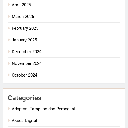
April 2025
March 2025
February 2025
January 2025
December 2024
November 2024
October 2024
Categories
Adaptasi Tampilan dan Perangkat
Akses Digital