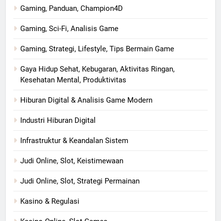
Gaming, Panduan, Champion4D
Gaming, Sci-Fi, Analisis Game
Gaming, Strategi, Lifestyle, Tips Bermain Game
Gaya Hidup Sehat, Kebugaran, Aktivitas Ringan,
Kesehatan Mental, Produktivitas
Hiburan Digital & Analisis Game Modern
Industri Hiburan Digital
Infrastruktur & Keandalan Sistem
Judi Online, Slot, Keistimewaan
Judi Online, Slot, Strategi Permainan
Kasino & Regulasi