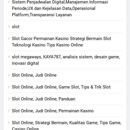
Sistem Penjadwalan Digital,Manajemen Informasi
Periode,UX dan Kejelasan Data,Operasional
Platform,Transparansi Layanan
slot
Slot Gacor Permainan Kasino Strategi Bermain Slot
Teknologi Kasino Tips Kasino Online
slot megaways, KAYA787, analisis sistem, desain game,
inovasi digital
Slot Online, Judi Online
Slot Online, Judi Online, Game Slot, Tips & Trik Slot
Slot Online, Judi Online, Panduan
Slot Online, Judi Online, Permainan Kasino
Slot Online, Strategi Bermain, Kualitas Game, Tips Game,
Casino Online