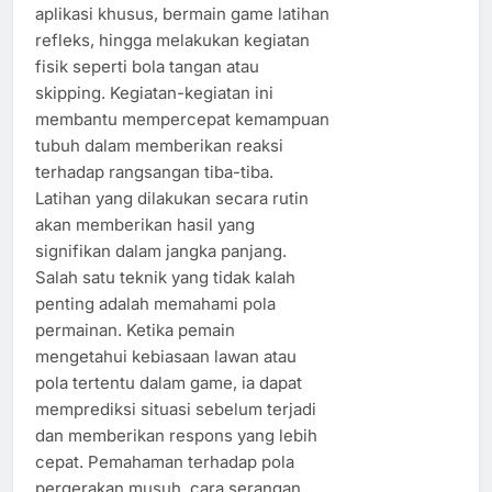
aplikasi khusus, bermain game latihan
refleks, hingga melakukan kegiatan
fisik seperti bola tangan atau
skipping. Kegiatan-kegiatan ini
membantu mempercepat kemampuan
tubuh dalam memberikan reaksi
terhadap rangsangan tiba-tiba.
Latihan yang dilakukan secara rutin
akan memberikan hasil yang
signifikan dalam jangka panjang.
Salah satu teknik yang tidak kalah
penting adalah memahami pola
permainan. Ketika pemain
mengetahui kebiasaan lawan atau
pola tertentu dalam game, ia dapat
memprediksi situasi sebelum terjadi
dan memberikan respons yang lebih
cepat. Pemahaman terhadap pola
pergerakan musuh, cara serangan,