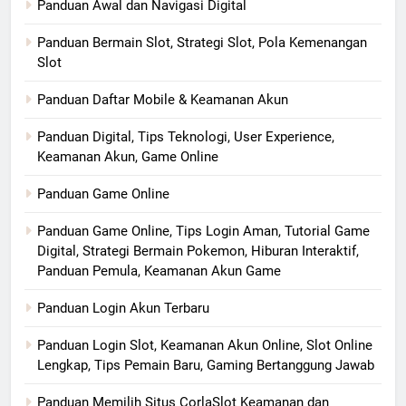
Panduan Awal dan Navigasi Digital
Panduan Bermain Slot, Strategi Slot, Pola Kemenangan
Slot
Panduan Daftar Mobile & Keamanan Akun
Panduan Digital, Tips Teknologi, User Experience,
Keamanan Akun, Game Online
Panduan Game Online
Panduan Game Online, Tips Login Aman, Tutorial Game
Digital, Strategi Bermain Pokemon, Hiburan Interaktif,
Panduan Pemula, Keamanan Akun Game
Panduan Login Akun Terbaru
Panduan Login Slot, Keamanan Akun Online, Slot Online
Lengkap, Tips Pemain Baru, Gaming Bertanggung Jawab
Panduan Memilih Situs CorlaSlot Keamanan dan