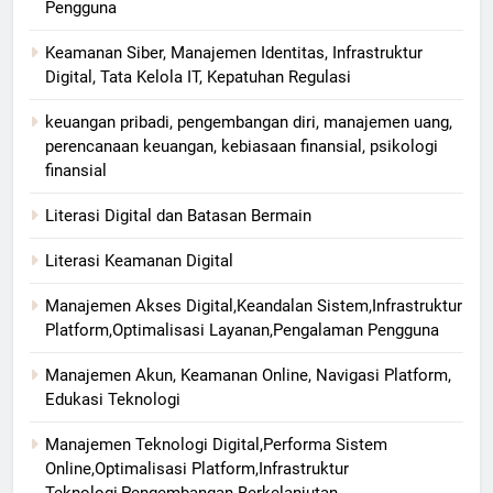
Pengguna
Keamanan Siber, Manajemen Identitas, Infrastruktur
Digital, Tata Kelola IT, Kepatuhan Regulasi
keuangan pribadi, pengembangan diri, manajemen uang,
perencanaan keuangan, kebiasaan finansial, psikologi
finansial
Literasi Digital dan Batasan Bermain
Literasi Keamanan Digital
Manajemen Akses Digital,Keandalan Sistem,Infrastruktur
Platform,Optimalisasi Layanan,Pengalaman Pengguna
Manajemen Akun, Keamanan Online, Navigasi Platform,
Edukasi Teknologi
Manajemen Teknologi Digital,Performa Sistem
Online,Optimalisasi Platform,Infrastruktur