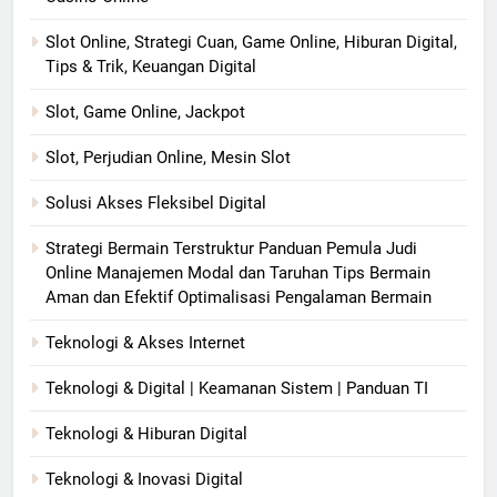
Slot Online, Strategi Cuan, Game Online, Hiburan Digital,
Tips & Trik, Keuangan Digital
Slot, Game Online, Jackpot
Slot, Perjudian Online, Mesin Slot
Solusi Akses Fleksibel Digital
Strategi Bermain Terstruktur Panduan Pemula Judi
Online Manajemen Modal dan Taruhan Tips Bermain
Aman dan Efektif Optimalisasi Pengalaman Bermain
Teknologi & Akses Internet
Teknologi & Digital | Keamanan Sistem | Panduan TI
Teknologi & Hiburan Digital
Teknologi & Inovasi Digital