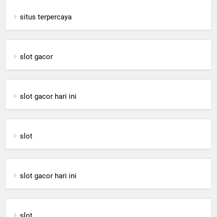
situs terpercaya
slot gacor
slot gacor hari ini
slot
slot gacor hari ini
slot