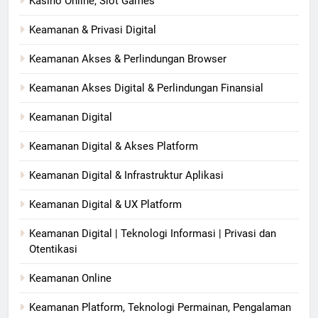
Kasino Online, Slot Games
Keamanan & Privasi Digital
Keamanan Akses & Perlindungan Browser
Keamanan Akses Digital & Perlindungan Finansial
Keamanan Digital
Keamanan Digital & Akses Platform
Keamanan Digital & Infrastruktur Aplikasi
Keamanan Digital & UX Platform
Keamanan Digital | Teknologi Informasi | Privasi dan
Otentikasi
Keamanan Online
Keamanan Platform, Teknologi Permainan, Pengalaman