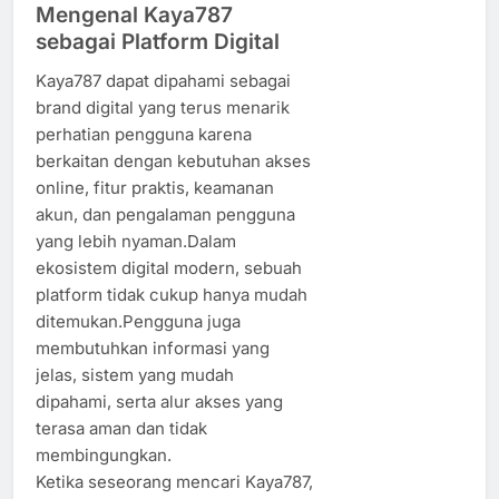
Mengenal Kaya787
sebagai Platform Digital
Kaya787 dapat dipahami sebagai
brand digital yang terus menarik
perhatian pengguna karena
berkaitan dengan kebutuhan akses
online, fitur praktis, keamanan
akun, dan pengalaman pengguna
yang lebih nyaman.Dalam
ekosistem digital modern, sebuah
platform tidak cukup hanya mudah
ditemukan.Pengguna juga
membutuhkan informasi yang
jelas, sistem yang mudah
dipahami, serta alur akses yang
terasa aman dan tidak
membingungkan.
Ketika seseorang mencari Kaya787,