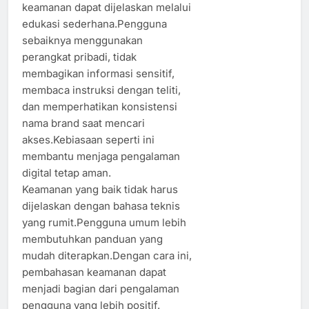
keamanan dapat dijelaskan melalui
edukasi sederhana.Pengguna
sebaiknya menggunakan
perangkat pribadi, tidak
membagikan informasi sensitif,
membaca instruksi dengan teliti,
dan memperhatikan konsistensi
nama brand saat mencari
akses.Kebiasaan seperti ini
membantu menjaga pengalaman
digital tetap aman.
Keamanan yang baik tidak harus
dijelaskan dengan bahasa teknis
yang rumit.Pengguna umum lebih
membutuhkan panduan yang
mudah diterapkan.Dengan cara ini,
pembahasan keamanan dapat
menjadi bagian dari pengalaman
pengguna yang lebih positif.