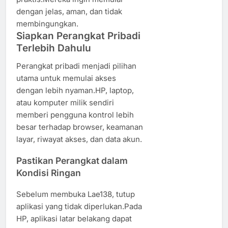
dengan jelas, aman, dan tidak
membingungkan.
Siapkan Perangkat Pribadi
Terlebih Dahulu
Perangkat pribadi menjadi pilihan
utama untuk memulai akses
dengan lebih nyaman.HP, laptop,
atau komputer milik sendiri
memberi pengguna kontrol lebih
besar terhadap browser, keamanan
layar, riwayat akses, dan data akun.
Pastikan Perangkat dalam
Kondisi Ringan
Sebelum membuka Lae138, tutup
aplikasi yang tidak diperlukan.Pada
HP, aplikasi latar belakang dapat