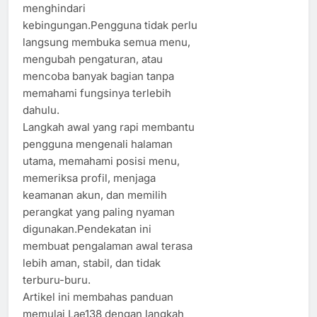
menghindari
kebingungan.Pengguna tidak perlu
langsung membuka semua menu,
mengubah pengaturan, atau
mencoba banyak bagian tanpa
memahami fungsinya terlebih
dahulu.
Langkah awal yang rapi membantu
pengguna mengenali halaman
utama, memahami posisi menu,
memeriksa profil, menjaga
keamanan akun, dan memilih
perangkat yang paling nyaman
digunakan.Pendekatan ini
membuat pengalaman awal terasa
lebih aman, stabil, dan tidak
terburu-buru.
Artikel ini membahas panduan
memulai Lae138 dengan langkah