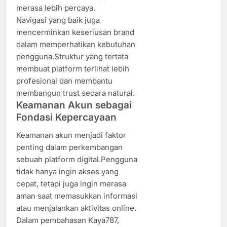
merasa lebih percaya.
Navigasi yang baik juga
mencerminkan keseriusan brand
dalam memperhatikan kebutuhan
pengguna.Struktur yang tertata
membuat platform terlihat lebih
profesional dan membantu
membangun trust secara natural.
Keamanan Akun sebagai
Fondasi Kepercayaan
Keamanan akun menjadi faktor
penting dalam perkembangan
sebuah platform digital.Pengguna
tidak hanya ingin akses yang
cepat, tetapi juga ingin merasa
aman saat memasukkan informasi
atau menjalankan aktivitas online.
Dalam pembahasan Kaya787,