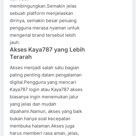
membingungkan.Semakin jelas
sebuah platform menjelaskan
dirinya, semakin besar peluang
pengguna merasa nyaman untuk
mengenal brand tersebut lebih
jauh.
Akses Kaya787 yang Lebih
Terarah
Akses menjadi salah satu bagian
paling penting dalam pengalaman
digital.Pengguna yang mencari
Kaya787 login atau Kaya787 akses
biasanya ingin menemukan jalur
yang jelas dan mudah
dipahami.Namun, akses yang baik
bukan hanya soal kecepatan
membuka halaman.Akses juga
harus memberi rasa aman, jelas,