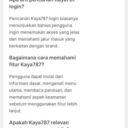
login?
Pencarian Kaya787 login biasanya
menunjukkan bahwa pengguna
ingin menemukan akses yang jelas
dan memahami jalur masuk yang
berkaitan dengan brand.
Bagaimana cara memahami
fitur Kaya787?
Pengguna dapat mulai dari
informasi dasar, mengenali menu
utama, membaca panduan, dan
memahami aspek keamanan
sebelum menggunakan fitur lebih
lanjut.
Apakah Kaya787 relevan