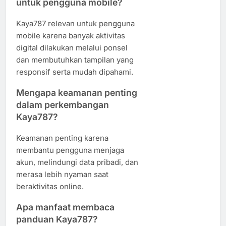
untuk pengguna mobile?
Kaya787 relevan untuk pengguna
mobile karena banyak aktivitas
digital dilakukan melalui ponsel
dan membutuhkan tampilan yang
responsif serta mudah dipahami.
Mengapa keamanan penting
dalam perkembangan
Kaya787?
Keamanan penting karena
membantu pengguna menjaga
akun, melindungi data pribadi, dan
merasa lebih nyaman saat
beraktivitas online.
Apa manfaat membaca
panduan Kaya787?