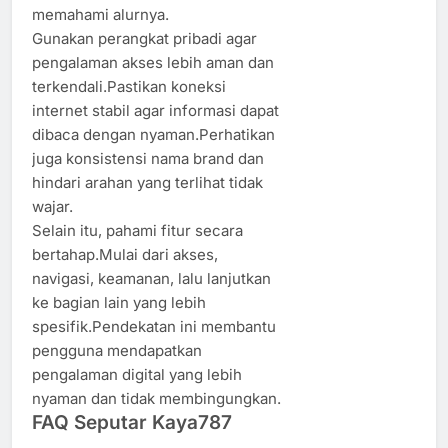
memahami alurnya.
Gunakan perangkat pribadi agar
pengalaman akses lebih aman dan
terkendali.Pastikan koneksi
internet stabil agar informasi dapat
dibaca dengan nyaman.Perhatikan
juga konsistensi nama brand dan
hindari arahan yang terlihat tidak
wajar.
Selain itu, pahami fitur secara
bertahap.Mulai dari akses,
navigasi, keamanan, lalu lanjutkan
ke bagian lain yang lebih
spesifik.Pendekatan ini membantu
pengguna mendapatkan
pengalaman digital yang lebih
nyaman dan tidak membingungkan.
FAQ Seputar Kaya787