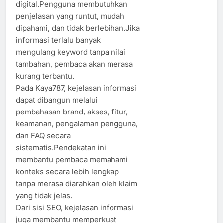
digital.Pengguna membutuhkan
penjelasan yang runtut, mudah
dipahami, dan tidak berlebihan.Jika
informasi terlalu banyak
mengulang keyword tanpa nilai
tambahan, pembaca akan merasa
kurang terbantu.
Pada Kaya787, kejelasan informasi
dapat dibangun melalui
pembahasan brand, akses, fitur,
keamanan, pengalaman pengguna,
dan FAQ secara
sistematis.Pendekatan ini
membantu pembaca memahami
konteks secara lebih lengkap
tanpa merasa diarahkan oleh klaim
yang tidak jelas.
Dari sisi SEO, kejelasan informasi
juga membantu memperkuat