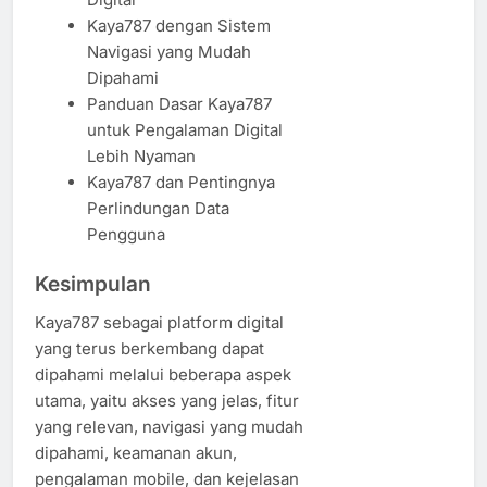
Kaya787 dengan Sistem
Navigasi yang Mudah
Dipahami
Panduan Dasar Kaya787
untuk Pengalaman Digital
Lebih Nyaman
Kaya787 dan Pentingnya
Perlindungan Data
Pengguna
Kesimpulan
Kaya787 sebagai platform digital
yang terus berkembang dapat
dipahami melalui beberapa aspek
utama, yaitu akses yang jelas, fitur
yang relevan, navigasi yang mudah
dipahami, keamanan akun,
pengalaman mobile, dan kejelasan