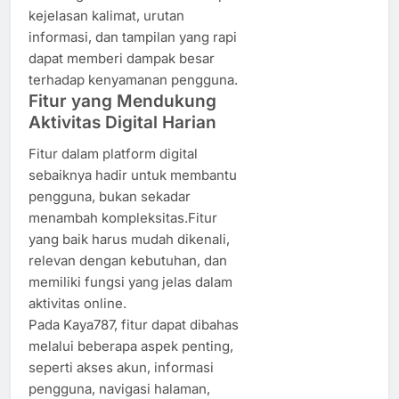
kejelasan kalimat, urutan
informasi, dan tampilan yang rapi
dapat memberi dampak besar
terhadap kenyamanan pengguna.
Fitur yang Mendukung
Aktivitas Digital Harian
Fitur dalam platform digital
sebaiknya hadir untuk membantu
pengguna, bukan sekadar
menambah kompleksitas.Fitur
yang baik harus mudah dikenali,
relevan dengan kebutuhan, dan
memiliki fungsi yang jelas dalam
aktivitas online.
Pada Kaya787, fitur dapat dibahas
melalui beberapa aspek penting,
seperti akses akun, informasi
pengguna, navigasi halaman,