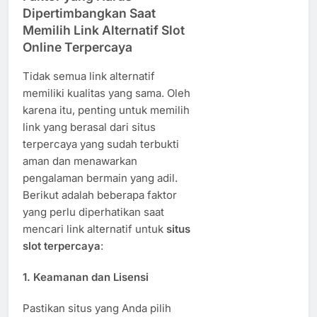
Dipertimbangkan Saat
Memilih Link Alternatif Slot
Online Terpercaya
Tidak semua link alternatif
memiliki kualitas yang sama. Oleh
karena itu, penting untuk memilih
link yang berasal dari situs
terpercaya yang sudah terbukti
aman dan menawarkan
pengalaman bermain yang adil.
Berikut adalah beberapa faktor
yang perlu diperhatikan saat
mencari link alternatif untuk
situs
slot terpercaya
:
1. Keamanan dan Lisensi
Pastikan situs yang Anda pilih