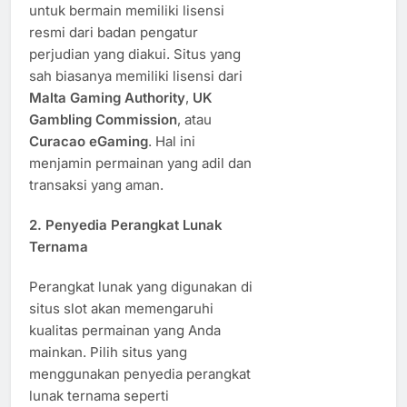
untuk bermain memiliki lisensi
resmi dari badan pengatur
perjudian yang diakui. Situs yang
sah biasanya memiliki lisensi dari
Malta Gaming Authority
,
UK
Gambling Commission
, atau
Curacao eGaming
. Hal ini
menjamin permainan yang adil dan
transaksi yang aman.
2. Penyedia Perangkat Lunak
Ternama
Perangkat lunak yang digunakan di
situs slot akan memengaruhi
kualitas permainan yang Anda
mainkan. Pilih situs yang
menggunakan penyedia perangkat
lunak ternama seperti