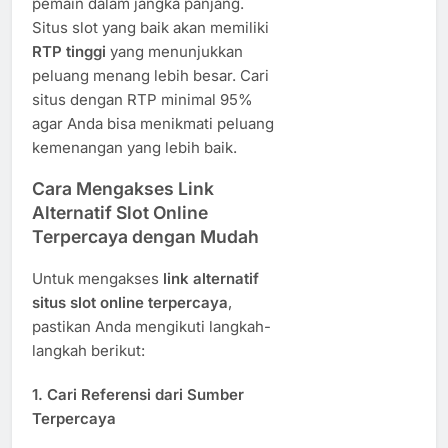
pemain dalam jangka panjang.
Situs slot yang baik akan memiliki
RTP tinggi
yang menunjukkan
peluang menang lebih besar. Cari
situs dengan RTP minimal 95%
agar Anda bisa menikmati peluang
kemenangan yang lebih baik.
Cara Mengakses Link
Alternatif Slot Online
Terpercaya dengan Mudah
Untuk mengakses
link alternatif
situs slot online terpercaya
,
pastikan Anda mengikuti langkah-
langkah berikut:
1. Cari Referensi dari Sumber
Terpercaya