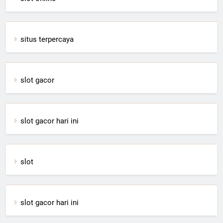
situs terpercaya
slot gacor
slot gacor hari ini
slot
slot gacor hari ini