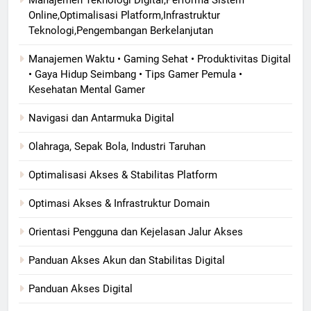
Manajemen Teknologi Digital,Performa Sistem
Online,Optimalisasi Platform,Infrastruktur
Teknologi,Pengembangan Berkelanjutan
Manajemen Waktu • Gaming Sehat • Produktivitas Digital
• Gaya Hidup Seimbang • Tips Gamer Pemula •
Kesehatan Mental Gamer
Navigasi dan Antarmuka Digital
Olahraga, Sepak Bola, Industri Taruhan
Optimalisasi Akses & Stabilitas Platform
Optimasi Akses & Infrastruktur Domain
Orientasi Pengguna dan Kejelasan Jalur Akses
Panduan Akses Akun dan Stabilitas Digital
Panduan Akses Digital