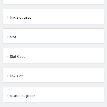
link slot gacor
slot
Slot Gacor
link slot
situs slot gacor