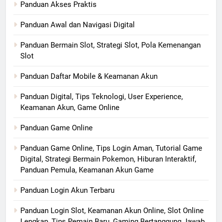
Panduan Akses Praktis
Panduan Awal dan Navigasi Digital
Panduan Bermain Slot, Strategi Slot, Pola Kemenangan
Slot
Panduan Daftar Mobile & Keamanan Akun
Panduan Digital, Tips Teknologi, User Experience,
Keamanan Akun, Game Online
Panduan Game Online
Panduan Game Online, Tips Login Aman, Tutorial Game
Digital, Strategi Bermain Pokemon, Hiburan Interaktif,
Panduan Pemula, Keamanan Akun Game
Panduan Login Akun Terbaru
Panduan Login Slot, Keamanan Akun Online, Slot Online
Lengkap, Tips Pemain Baru, Gaming Bertanggung Jawab