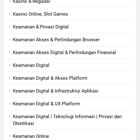
Kasino & Regulasi
Kasino Online, Slot Games
Keamanan & Privasi Digital
Keamanan Akses & Perlindungan Browser
Keamanan Akses Digital & Perlindungan Finansial
Keamanan Digital
Keamanan Digital & Akses Platform
Keamanan Digital & Infrastruktur Aplikasi
Keamanan Digital & UX Platform
Keamanan Digital | Teknologi Informasi | Privasi dan
Otentikasi
Keamanan Online