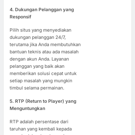
4. Dukungan Pelanggan yang
Responsif
Pilih situs yang menyediakan
dukungan pelanggan 24/7,
terutama jika Anda membutuhkan
bantuan teknis atau ada masalah
dengan akun Anda. Layanan
pelanggan yang baik akan
memberikan solusi cepat untuk
setiap masalah yang mungkin
timbul selama permainan.
5. RTP (Return to Player) yang
Menguntungkan
RTP adalah persentase dari
taruhan yang kembali kepada