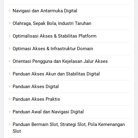
Navigasi dan Antarmuka Digital
Olahraga, Sepak Bola, Industri Taruhan
Optimalisasi Akses & Stabilitas Platform
Optimasi Akses & Infrastruktur Domain
Orientasi Pengguna dan Kejelasan Jalur Akses
Panduan Akses Akun dan Stabilitas Digital
Panduan Akses Digital
Panduan Akses Praktis
Panduan Awal dan Navigasi Digital
Panduan Bermain Slot, Strategi Slot, Pola Kemenangan
Slot