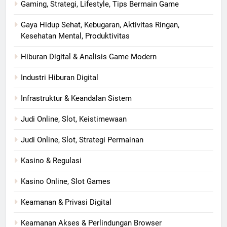
Gaming, Strategi, Lifestyle, Tips Bermain Game
Gaya Hidup Sehat, Kebugaran, Aktivitas Ringan,
Kesehatan Mental, Produktivitas
Hiburan Digital & Analisis Game Modern
Industri Hiburan Digital
Infrastruktur & Keandalan Sistem
Judi Online, Slot, Keistimewaan
Judi Online, Slot, Strategi Permainan
Kasino & Regulasi
Kasino Online, Slot Games
Keamanan & Privasi Digital
Keamanan Akses & Perlindungan Browser