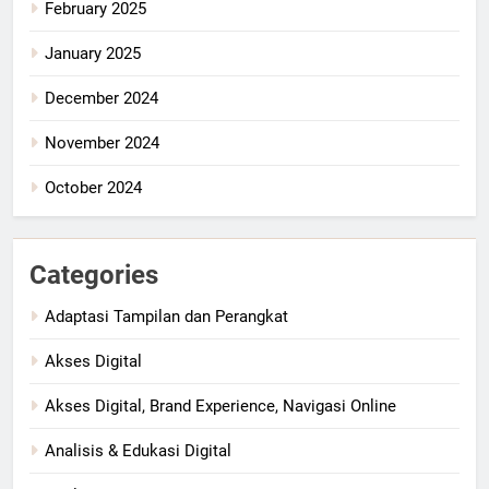
February 2025
January 2025
December 2024
November 2024
October 2024
Categories
Adaptasi Tampilan dan Perangkat
Akses Digital
Akses Digital, Brand Experience, Navigasi Online
Analisis & Edukasi Digital