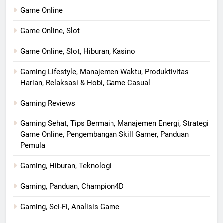
Game Online
Game Online, Slot
Game Online, Slot, Hiburan, Kasino
Gaming Lifestyle, Manajemen Waktu, Produktivitas
Harian, Relaksasi & Hobi, Game Casual
Gaming Reviews
Gaming Sehat, Tips Bermain, Manajemen Energi, Strategi
Game Online, Pengembangan Skill Gamer, Panduan
Pemula
Gaming, Hiburan, Teknologi
Gaming, Panduan, Champion4D
Gaming, Sci-Fi, Analisis Game