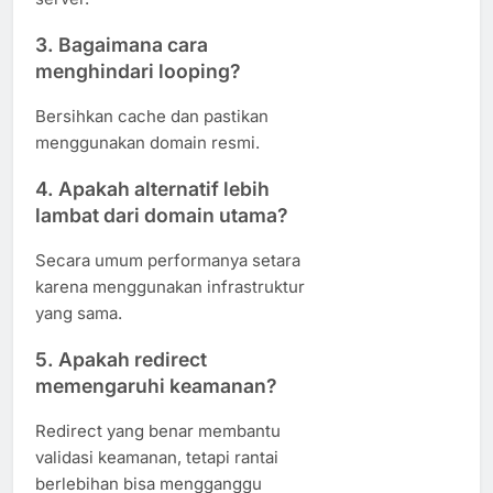
3. Bagaimana cara
menghindari looping?
Bersihkan cache dan pastikan
menggunakan domain resmi.
4. Apakah alternatif lebih
lambat dari domain utama?
Secara umum performanya setara
karena menggunakan infrastruktur
yang sama.
5. Apakah redirect
memengaruhi keamanan?
Redirect yang benar membantu
validasi keamanan, tetapi rantai
berlebihan bisa mengganggu