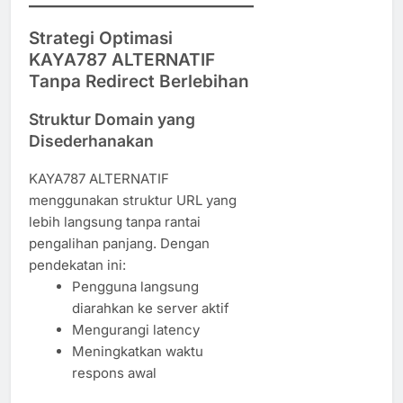
Strategi Optimasi
KAYA787 ALTERNATIF
Tanpa Redirect Berlebihan
Struktur Domain yang
Disederhanakan
KAYA787 ALTERNATIF
menggunakan struktur URL yang
lebih langsung tanpa rantai
pengalihan panjang. Dengan
pendekatan ini:
Pengguna langsung
diarahkan ke server aktif
Mengurangi latency
Meningkatkan waktu
respons awal