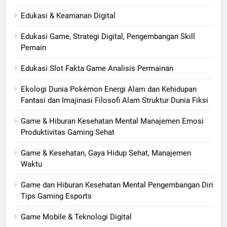
Edukasi & Keamanan Digital
Edukasi Game, Strategi Digital, Pengembangan Skill
Pemain
Edukasi Slot Fakta Game Analisis Permainan
Ekologi Dunia Pokémon Energi Alam dan Kehidupan
Fantasi dan Imajinasi Filosofi Alam Struktur Dunia Fiksi
Game & Hiburan Kesehatan Mental Manajemen Emosi
Produktivitas Gaming Sehat
Game & Kesehatan, Gaya Hidup Sehat, Manajemen
Waktu
Game dan Hiburan Kesehatan Mental Pengembangan Diri
Tips Gaming Esports
Game Mobile & Teknologi Digital