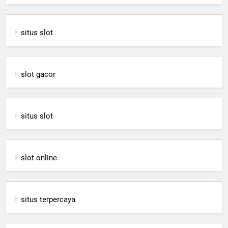
situs slot
slot gacor
situs slot
slot online
situs terpercaya