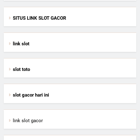
SITUS LINK SLOT GACOR
link slot
slot toto
slot gacor hari ini
link slot gacor