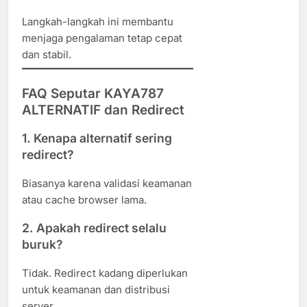
Langkah-langkah ini membantu
menjaga pengalaman tetap cepat
dan stabil.
FAQ Seputar KAYA787
ALTERNATIF dan Redirect
1. Kenapa alternatif sering
redirect?
Biasanya karena validasi keamanan
atau cache browser lama.
2. Apakah redirect selalu
buruk?
Tidak. Redirect kadang diperlukan
untuk keamanan dan distribusi
server.