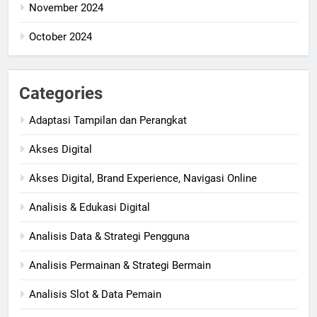
November 2024
October 2024
Categories
Adaptasi Tampilan dan Perangkat
Akses Digital
Akses Digital, Brand Experience, Navigasi Online
Analisis & Edukasi Digital
Analisis Data & Strategi Pengguna
Analisis Permainan & Strategi Bermain
Analisis Slot & Data Pemain