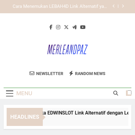
Skip
KAYA787 Alternatif sebagai Opsi Akses dengan
to
Sistem yang Responsif
content
KAYA787 Alternatif sebagai Jalur Akses yang
Mudah Dipahami Pengguna
Panduan Membuka EDWINSLOT Link Alternatif
dengan Lebih Praktis
Cara Menemukan LEBAH4D Link Alternatif yang
Mudah Diakses
KAYA787 Alternatif sebagai Opsi Akses dengan
Sistem yang Responsif
Merle And Paz
Dapatkan Perhiasan Mewah Dan Aksesori
KAYA787 Alternatif sebagai Jalur Akses yang
NEWSLETTER
RANDOM NEWS
Mudah Dipahami Pengguna
Berkualitas Di Merle And Paz Untuk
Melengkapi Gaya Anda.
MENU
nduan Membuka EDWINSLOT Link Alternatif dengan Lebih Pra
HEADLINES
Weeks Ago