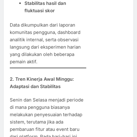
Stabilitas hasil dan
fluktuasi skor
Data dikumpulkan dari laporan
komunitas pengguna, dashboard
analitik internal, serta observasi
langsung dari eksperimen harian
yang dilakukan oleh beberapa
pemain aktif.
2. Tren Kinerja Awal Minggu:
Adaptasi dan Stabilitas
Senin dan Selasa menjadi periode
di mana pengguna biasanya
melakukan penyesuaian terhadap
sistem, terutama jika ada
pembaruan fitur atau event baru
dari platform. Pada hari-hari ini,