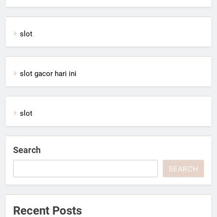
slot
slot gacor hari ini
slot
Search
SEARCH
Recent Posts