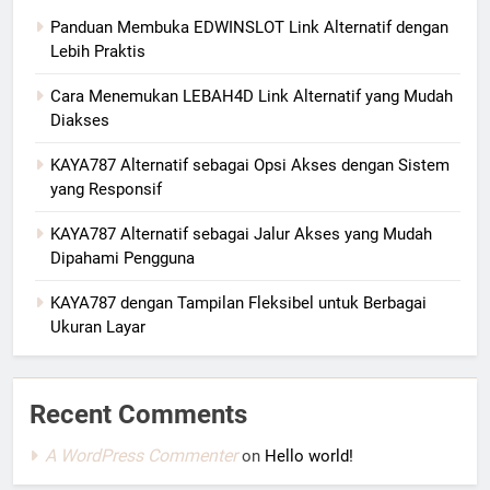
Panduan Membuka EDWINSLOT Link Alternatif dengan
Lebih Praktis
Cara Menemukan LEBAH4D Link Alternatif yang Mudah
Diakses
KAYA787 Alternatif sebagai Opsi Akses dengan Sistem
yang Responsif
KAYA787 Alternatif sebagai Jalur Akses yang Mudah
Dipahami Pengguna
KAYA787 dengan Tampilan Fleksibel untuk Berbagai
Ukuran Layar
Recent Comments
A WordPress Commenter
on
Hello world!