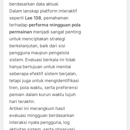
berdasarkan data aktual.
Dalam lanskap platform interaktif
seperti
Lae 138
, pemahaman
terhadap
performa mingguan pola
permainan
menjadi sangat penting
untuk menciptakan strategi
berkelanjutan, baik dari sisi
pengguna maupun pengelola
sistem. Evaluasi berkala ini tidak
hanya bertujuan untuk menilai
seberapa efektif sistem berjalan,
tetapi juga untuk mengidentifikasi
tren, pola waktu, serta preferensi
pemain dalam kurun waktu tujuh
hari terakhir.
Artikel ini merangkum hasil
evaluasi mingguan berdasarkan
interaksi nyata pengguna, log
aktivitas sistem, serta observasi