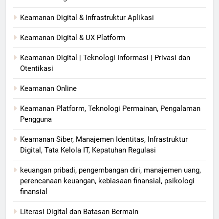
Keamanan Digital & Infrastruktur Aplikasi
Keamanan Digital & UX Platform
Keamanan Digital | Teknologi Informasi | Privasi dan
Otentikasi
Keamanan Online
Keamanan Platform, Teknologi Permainan, Pengalaman
Pengguna
Keamanan Siber, Manajemen Identitas, Infrastruktur
Digital, Tata Kelola IT, Kepatuhan Regulasi
keuangan pribadi, pengembangan diri, manajemen uang,
perencanaan keuangan, kebiasaan finansial, psikologi
finansial
Literasi Digital dan Batasan Bermain