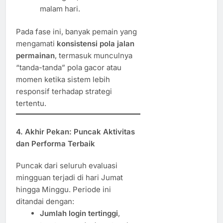
malam hari.
Pada fase ini, banyak pemain yang
mengamati
konsistensi pola jalan
permainan
, termasuk munculnya
“tanda-tanda” pola gacor atau
momen ketika sistem lebih
responsif terhadap strategi
tertentu.
4. Akhir Pekan: Puncak Aktivitas
dan Performa Terbaik
Puncak dari seluruh evaluasi
mingguan terjadi di hari Jumat
hingga Minggu. Periode ini
ditandai dengan:
Jumlah login tertinggi
,