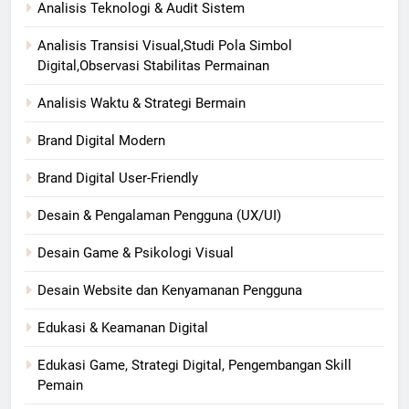
Analisis Teknologi & Audit Sistem
Analisis Transisi Visual,Studi Pola Simbol
Digital,Observasi Stabilitas Permainan
Analisis Waktu & Strategi Bermain
Brand Digital Modern
Brand Digital User-Friendly
Desain & Pengalaman Pengguna (UX/UI)
Desain Game & Psikologi Visual
Desain Website dan Kenyamanan Pengguna
Edukasi & Keamanan Digital
Edukasi Game, Strategi Digital, Pengembangan Skill
Pemain